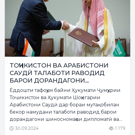
ТОҶИКИСТОН ВА АРАБИСТОНИ
САУДӢ ТАЛАБОТИ РАВОДИД
БАРОИ ДОРАНДАГОНИ
ШИНОСНОМАҲОИ ДИПЛОМАТӢ ВА
Ёддошти тафоҳум байни Ҳукумати Ҷумҳурии
ХИЗМАТИРО БЕКОР МЕНАМОЯНД
Тоҷикистон ва Ҳукумати Шоҳигарии
Арабистони Саудӣ дар бораи мутақобилан
бекор намудани талаботи раводид барои
дорандагони шиносномаҳои дипломатӣ ва
хизматӣ ба имзо расид....
30.09.2024
1 179