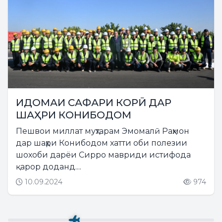
ИДОМАИ САФАРИ КОРӢ ДАР
ШАҲРИ КОНИБОДОМ
Пешвои миллат муҳтарам Эмомалӣ Раҳмон
дар шаҳри Конибодом хатти оби полезии
шохоби дарёи Сирро мавриди истифода
қарор доданд....
10.09.2024
974