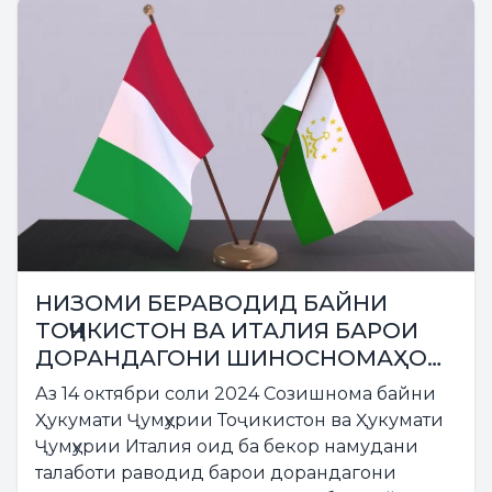
НИЗОМИ БЕРАВОДИД БАЙНИ
ТОҶИКИСТОН ВА ИТАЛИЯ БАРОИ
ДОРАНДАГОНИ ШИНОСНОМАҲОИ
ДИПЛОМАТӢ МАВРИДИ АМАЛ
Аз 14 октябри соли 2024 Созишнома байни
ҚАРОР МЕГИРАД
Ҳукумати Ҷумҳурии Тоҷикистон ва Ҳукумати
Ҷумҳурии Италия оид ба бекор намудани
талаботи раводид барои дорандагони