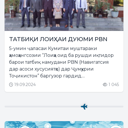
ТАТБИҚИ ЛОИҲАИ ДУЮМИ PBN
5-умин ҷаласаи Кумитаи муштараки
ҳамоҳангсозии “Лоиҳа оид ба рушди иқтидор
барои татбиқ намудани PBN (Навигатсия
дар асоси хусусиятҳо) дар Ҷумҳурии
Тоҷикистон” баргузор гардид....
19.09.2024
1 045