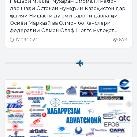
Пешвои миллат муҳтарам Эмомалӣ Раҳмон
дар шаҳри Остонаи Ҷумҳурии Қазоқистон дар
ҳошияи Нишасти дуюми сарони давлатҳои
Осиёи Марказӣ ва Олмон бо Канслери
федералии Олмон Олаф Шолтс мулоқот
намуданд....
17.09.2024
873