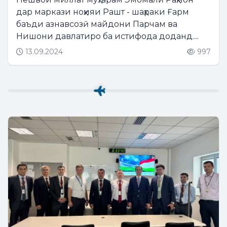
РАШТ
дар маркази ноҳияи Рашт - шаҳраки Ғарм
баъди азнавсозӣ майдони Парчам ва
Нишони давлатиро ба истифода доданд....
13.09.2024
997