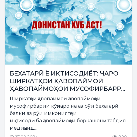
БЕХАТАРӢ Ё ИҚТИСОДИЁТ: ЧАРО
ШИРКАТҲОИ ҲАВОПАЙМОӢ
ҲАВОПАЙМОҲОИ МУСОФИРБАРРО
БА БОРКАШОНӢ ТАБДИЛ
Ширкатҳои ҳавопаймоӣ ҳавопаймоҳои
МЕДИҲАНД?
мусофирбарии кӯҳнаро на аз рӯи бехатарӣ,
балки аз рӯи имкониятҳои
иқтисодӣ ба ҳавопаймоҳои боркашонӣ табдил
медиҳанд....