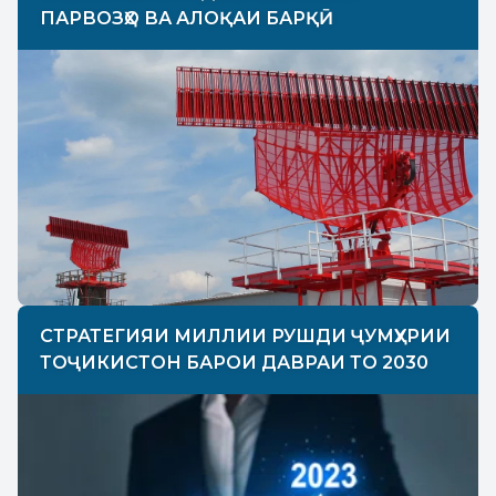
ПАРВОЗҲО ВА АЛОҚАИ БАРҚӢ
СТРАТЕГИЯИ МИЛЛИИ РУШДИ ҶУМҲУРИИ
ТОҶИКИСТОН БАРОИ ДАВРАИ ТО 2030