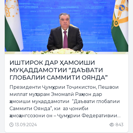
ИШТИРОК ДАР ҲАМОИШИ
МУҚАДДАМОТИИ “ДАЪВАТИ
ГЛОБАЛИИ САММИТИ ОЯНДА”
Президенти Ҷумҳурии Тоҷикистон, Пешвои
миллат муҳтарам Эмомалӣ Раҳмон дар
ҳамоиши муқаддамотии “Даъвати глобалии
Саммити Оянда”, ки аз ҷониби
ҳамоҳангсозони он – Ҷумҳурии Федеративии
Олмон ва Ҷумҳурии Намибия дар доираи
13.09.2024
843
раванди омодагӣ ба “Саммити Оянда”