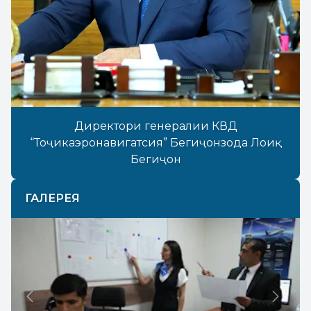
Директори генералии КВД
“Тоҷикаэронавигатсия” Бегиҷонзода Лоиқ
Бегиҷон
ГАЛЕРЕЯ
Previous
Next