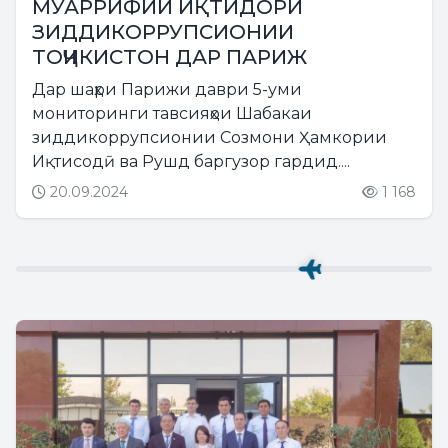
МУАРРИФИИ ИҚТИДОРИ
ЗИДДИКОРРУПСИОНИИ
ТОҶИКИСТОН ДАР ПАРИЖ
Дар шаҳри Парижи даври 5-уми
мониторинги тавсияҳои Шабакаи
зиддикоррупсионии Созмони Ҳамкории
Иқтисодӣ ва Рушд баргузор гардид....
20.09.2024
1 168