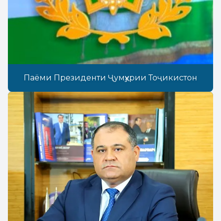
Паёми Президенти Ҷумҳурии Тоҷикистон