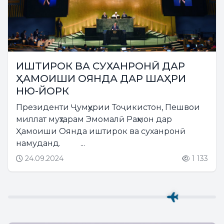
ИШТИРОК ВА СУХАНРОНӢ ДАР
ҲАМОИШИ ОЯНДА ДАР ШАҲРИ
НЮ-ЙОРК
Президенти Ҷумҳурии Тоҷикистон, Пешвои
миллат муҳтарам Эмомалӣ Раҳмон дар
Ҳамоиши Оянда иштирок ва суханронӣ
намуданд. ...
24.09.2024
1 133