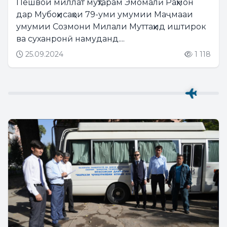
Пешвои миллат муҳтарам Эмомалӣ Раҳмон
дар Мубоҳисаҳои 79-уми умумии Маҷмааи
умумии Созмони Милали Муттаҳид иштирок
ва суханронӣ намуданд....
25.09.2024
1 118