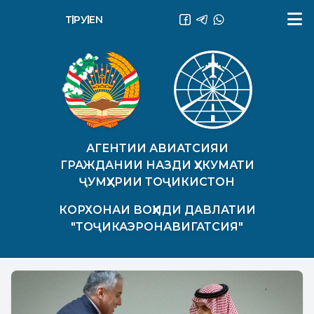
ТҶ
РУ
EN
АГЕНТИИ АВИАТСИЯИ
ГРАЖДАНИИ НАЗДИ ҲУКУМАТИ
ҶУМҲУРИИ ТОҶИКИСТОН
КОРХОНАИ ВОҲИДИ ДАВЛАТИИ
"ТОҶИКАЭРОНАВИГАТСИЯ"