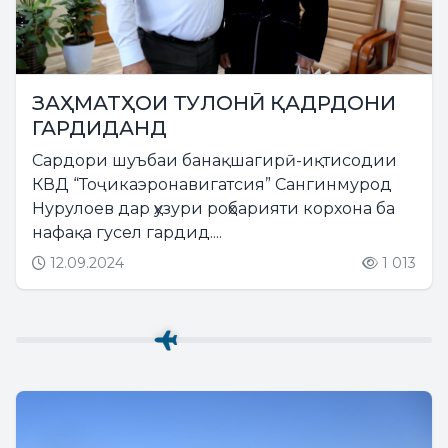
ЗАҲМАТҲОИ ТУЛОНӢ ҚАДРДОНИ
ГАРДИДАНД
Cардори шуъбаи банақшагирӣ-иқтисодии
КВД “Тоҷикаэронавигатсия” Сангинмурод
Нурулоев дар ҳузури роҳбарияти корхона ба
нафақа гусел гардид....
12.09.2024
1 013