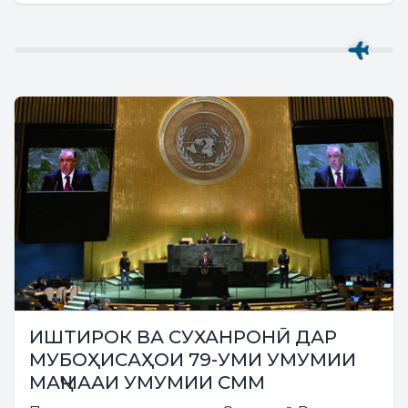
ИШТИРОК ВА СУХАНРОНӢ ДАР
МУБОҲИСАҲОИ 79-УМИ УМУМИИ
МАҶМААИ УМУМИИ СММ