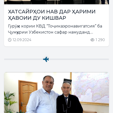
ХАТСАЙРҲОИ НАВ ДАР ҲАРИМИ
ҲАВОИИ ДУ КИШВАР
Гурӯҳи кории КВД “Тоҷикаэронавигатсия” ба
Ҷумҳурии Узбекистон сафар намуданд....
12.09.2024
1 290