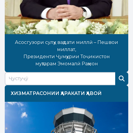
Асосгузори сулҳу ваҳдати миллӣ – Пешвои
миллат,
Президенти Ҷумҳурии Тоҷикистон
муҳтарам Эмомалӣ Раҳмон
ХИЗМАТРАСОНИИ ҲАРАКАТИ ҲАВОӢ