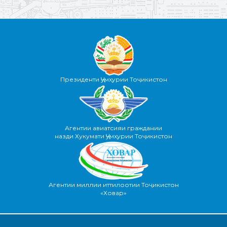
Президенти Ҷумҳурии Тоҷикистон
Агентии авиатсияи граждании
назди Хукумати Ҷумҳурии Тоҷикистон
Агентии миллии иттилоотии Тоҷикистон
«Ховар»