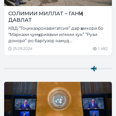
СОЛИМИИ МИЛЛАТ – ГАНҶИ
ДАВЛАТ
КВД “Тоҷикаэронавигатсия” дар ҳамкорӣ бо
“Маркази ҷумҳуриявии илмии хун” “Рузи
донорӣ”-ро баргузор намуд....
25.09.2024
1 482