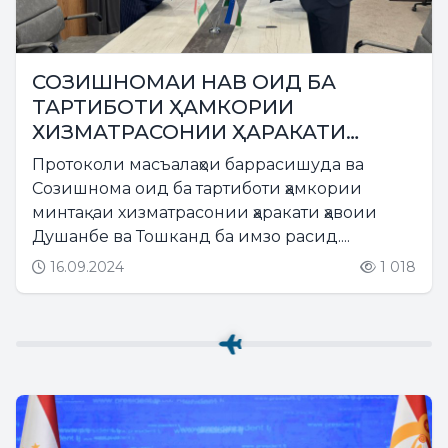
СОЗИШНОМАИ НАВ ОИД БА
ТАРТИБОТИ ҲАМКОРИИ
ХИЗМАТРАСОНИИ ҲАРАКАТИ
ҲАВОӢ
Протоколи масъалаҳои баррасишуда ва
Созишнома оид ба тартиботи ҳамкории
минтақаи хизматрасонии ҳаракати ҳавоии
Душанбе ва Тошканд ба имзо расид....
16.09.2024
1 018