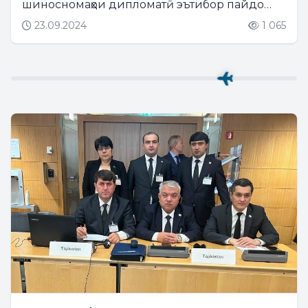
шиносномаҳои дипломатӣ эътибор пайдо
менамояд....
23.09.2024
1 065