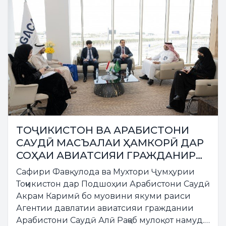
ТОҶИКИСТОН ВА АРАБИСТОНИ
САУДӢ МАСЪАЛАИ ҲАМКОРӢ ДАР
СОҲАИ АВИАТСИЯИ ГРАЖДАНИРО
БАРРАСӢ НАМУДАНД
Сафири Фавқулода ва Мухтори Ҷумҳурии
Тоҷикистон дар Подшоҳии Арабистони Саудӣ
Акрам Каримӣ бо муовини якуми раиси
Агентии давлатии авиатсияи граждании
Арабистони Саудӣ Алӣ Раҷаб мулоқот намуд.