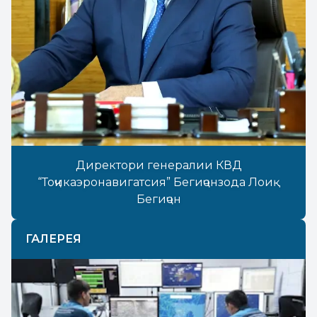
Директори генералии КВД
“Тоҷикаэронавигатсия” Бегиҷонзода Лоиқ
Бегиҷон
ГАЛЕРЕЯ