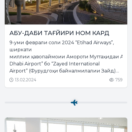
АБУ-ДАБИ ТАҒЙИРИ НОМ КАРД
9-уми феврали соли 2024 “Etihad Airways”,
ширкати
миллии ҳавопаймоии Амороти Муттаҳидаи Араб 
Dhabi Аirport” бо “Zayed International
Airport” (Фурудгоҳи байналмилалии Зайд)
иваз намуд. ...
13.02.2024
759