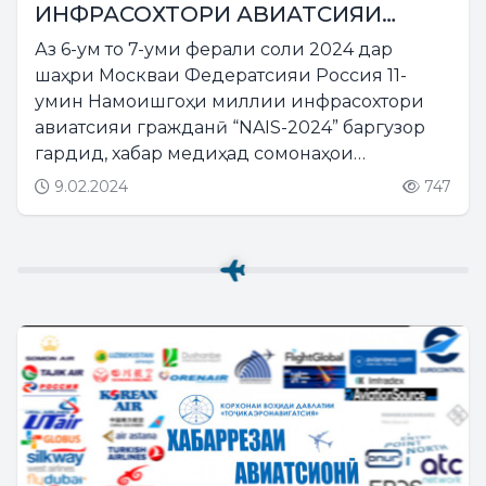
ИНФРАСОХТОРИ АВИАТСИЯИ
ГРАЖДАНӢ “NAIS-2024”
Аз 6-ум то 7-уми ферали соли 2024 дар
шаҳри Москваи Федератсияи Россия 11-
умин Намоишгоҳи миллии инфрасохтори
авиатсияи гражданӣ “NAIS-2024” баргузор
гардид, хабар медиҳад сомонаҳои
иттилоотии Россия....
9.02.2024
747