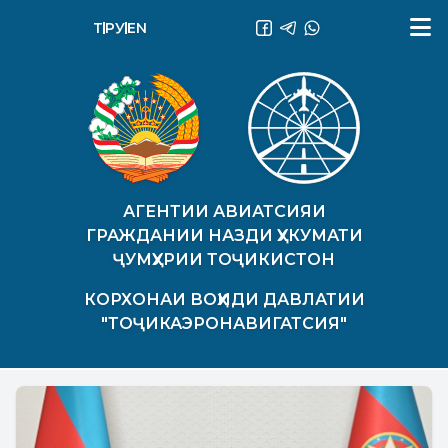
ТҶ
РУ
EN
АГЕНТИИ АВИАТСИЯИ
ГРАЖДАНИИ НАЗДИ ҲУКУМАТИ
ҶУМҲУРИИ ТОҶИКИСТОН
КОРХОНАИ ВОҲИДИ ДАВЛАТИИ
"ТОҶИКАЭРОНАВИГАТСИЯ"