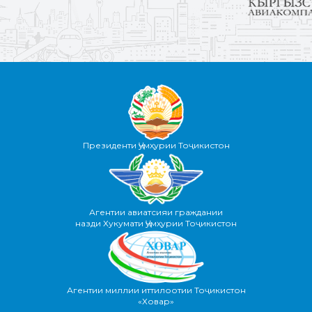
Президенти Ҷумҳурии Тоҷикистон
Агентии авиатсияи граждании
назди Хукумати Ҷумҳурии Тоҷикистон
Агентии миллии иттилоотии Тоҷикистон
«Ховар»