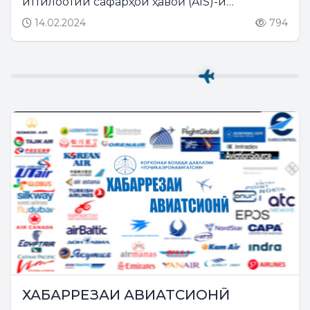
иттилоотии сафарҳои ҳавоӣ (AIS)-и
Федератсияи Россия ҷарима хоҳанд гирифт....
14.02.2024
794
ХАБАРРЕЗАИ АВИАТСИОНӢ