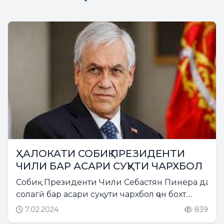
ҲАЛОКАТИ СОБИҚ ПРЕЗИДЕНТИ
ЧИЛИ БАР АСАРИ СУҚУТИ ЧАРХБОЛ
Собиқ Президенти Чили Себастян Пинера дар с
солагӣ бар асари суқути чархбол ҷон бохт....
7.02.2024
839