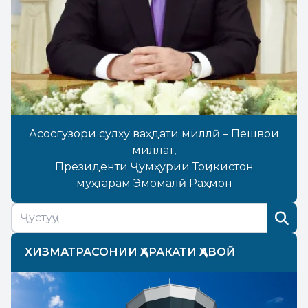
Асосгузори сулҳу ваҳдати миллӣ – Пешвои
миллат,
Президенти Ҷумҳурии Тоҷикистон
муҳтарам Эмомалӣ Раҳмон
ХИЗМАТРАСОНИИ ҲАРАКАТИ ҲАВОӢ