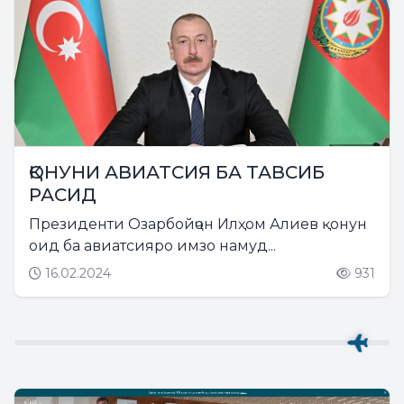
ҚОНУНИ АВИАТСИЯ БА ТАВСИБ
РАСИД
Президенти Озарбойҷон Илҳом Алиев қонун
оид ба авиатсияро имзо намуд...
16.02.2024
931