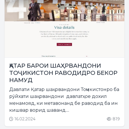
ҚАТАР БАРОИ ШАҲРВАНДОНИ
ТОҶИКИСТОН РАВОДИДРО БЕКОР
НАМУД
Давлати Қатар шаҳрвандони Тоҷикистонро ба
рӯйхати шаҳрвандони давлатҳое дохил
менамояд, ки метавонанд бе раводид ба ин
кишвар ворид шаванд....
16.02.2024
819