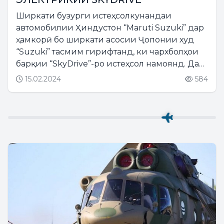
Ширкати бузурги истеҳсолкунандаи
автомобилии Ҳиндустон “Maruti Suzuki” дар
ҳамкорӣ бо ширкати асосии Ҷопонии худ
“Suzuki” тасмим гирифтанд, ки чархболҳои
барқии “SkyDrive”-ро истеҳсол намоянд. Дар
ин бора Prime бо истинод ба Times of India
15.02.2024
584
хабар медиҳад....