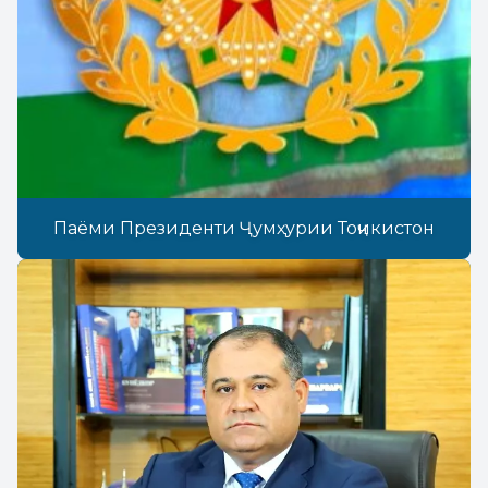
Паёми Президенти Ҷумҳурии Тоҷикистон