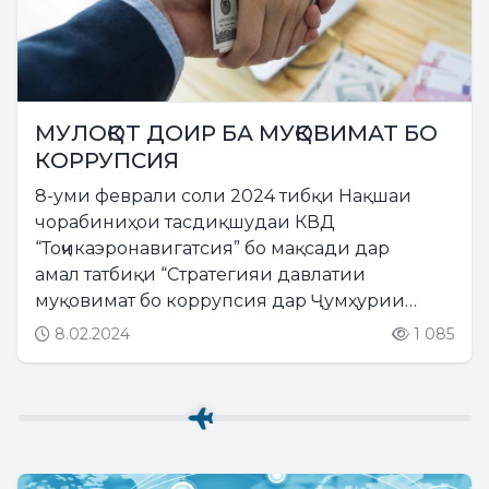
МУЛОҚОТ ДОИР БА МУҚОВИМАТ БО
КОРРУПСИЯ
8-уми феврали соли 2024 тибқи Нақшаи
чорабиниҳои тасдиқшудаи КВД
“Тоҷикаэронавигатсия” бо мақсади дар
амал татбиқи “Стратегияи давлатии
муқовимат бо коррупсия дар Ҷумҳурии
Тоҷикистон барои давраи то соли 2030”
8.02.2024
1 085
ҳамоиш доир гардид....