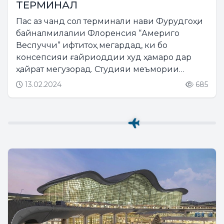
ТЕРМИНАЛ
Пас аз чанд сол терминали нави Фурудгоҳи
байналмилалии Флоренсия “Америго
Веспуччи” ифтитоҳ мегардад, ки бо
консепсияи ғайриоддии худ ҳамаро дар
ҳайрат мегузорад. Студияи меъмории
“Rafael Viñoly Architects” нақшаҳои ин
13.02.2024
685
терминали нави аҷиберо ошкор намуд, ки
гавҳари воқеии меъморӣ ва навовариҳои...