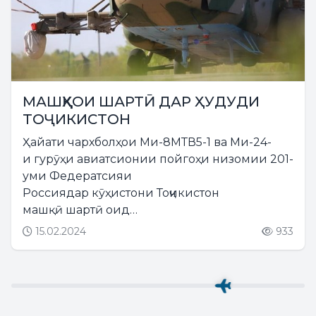
МАШҚҲОИ ШАРТӢ ДАР ҲУДУДИ
ТОҶИКИСТОН
Ҳайати чархболҳои Ми-8МТВ5-1 ва Ми-24-
и гурӯҳи авиатсионии пойгоҳи низомии 201-
уми Федератсияи
Россиядар кӯҳистони Тоҷикистон
машқӣ шартӣ оид
ба ҷустуҷӯ ва маҳви душманрогузаронд....
15.02.2024
933