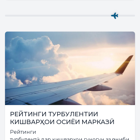
РЕЙТИНГИ ТУРБУЛЕНТИИ
КИШВАРҲОИ ОСИЁИ МАРКАЗӢ
Рейтинги
турбулентӣ дар кишварҳои гуногун аз ҷониби ха