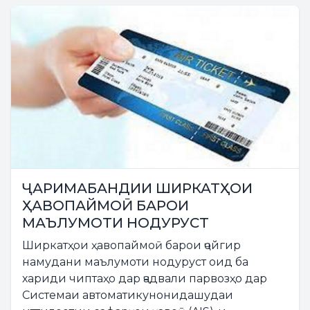
ҶАРИМАБАНДИИ ШИРКАТҲОИ
ҲАВОПАЙМОӢ БАРОИ
МАЪЛУМОТИ НОДУРУСТ
Ширкатҳои ҳавопаймоӣ барои ҷойгир
намудани маълумоти нодуруст оид ба
хариди чиптаҳо дар ҷадвали парвозҳо дар
Системаи автоматикунонидашудаи