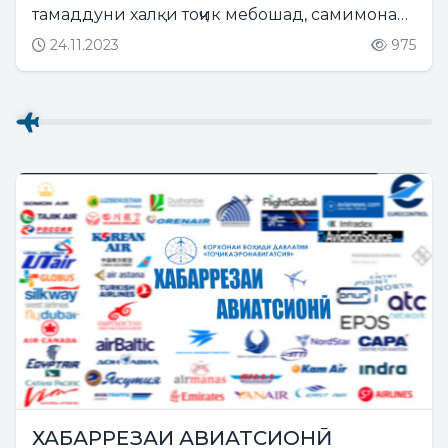
тамаддуни халқи тоҷик мебошад, самимона
табрик мегӯям....
24.11.2023
975
ХАБАРРЕЗАИ АВИАТСИОНӢ