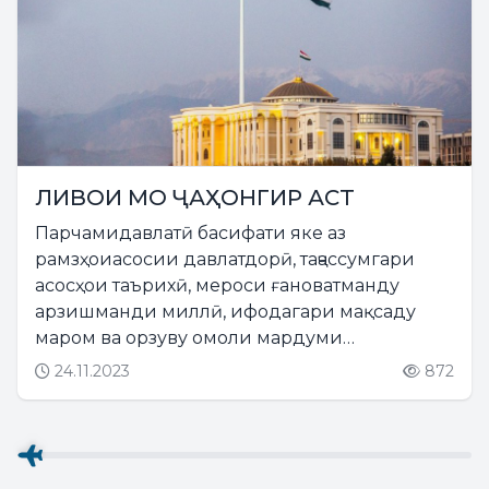
ЛИВОИ МО ҶАҲОНГИР АСТ
Парчамидавлатӣ басифати яке аз
рамзҳоиасосии давлатдорӣ, таҷассумгари
асосҳои таърихӣ, мероси ғановатманду
арзишманди миллӣ, ифодагари мақсаду
маром ва орзуву омоли мардуми
куҳанбунёди тоҷик мебошад....
24.11.2023
872