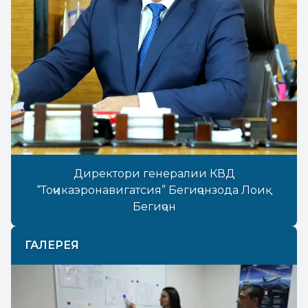
Директори генералии КВД
“Тоҷикаэронавигатсия” Бегиҷонзода Лоиқ
Бегиҷон
ГАЛЕРЕЯ