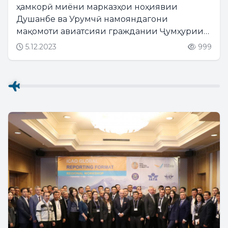
ҳамкорӣ миёни марказҳои ноҳиявии
Душанбе ва Урумчӣ намояндагони
мақомоти авиатсияи граждании Ҷумҳурии
Мардумии Чин ба шаҳри Душанбе ташриф
5.12.2023
999
оварданд....