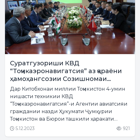
Суратгузориши КВД
“Тоҷикаэронавигатсия” аз ҷараёни
ҳамоҳангсозии Созишномаи
ҳамкорӣ миёни марказҳои
Дар Китобхонаи миллии Тоҷикистон 4-умин
ноҳиявии Душанбе ва Урумчӣ
нишасти техникии КВД
пешниҳод мегардад
“Тоҷикаэронавигатсия”-и Агентии авиатсияи
граждании назди Ҳукумати Ҷумҳурии
Тоҷикистон ва Бюрои ташкили ҳаракати
ҳавоии Маъмурияти авиатсияи граждании
5.12.2023
921
Ҷумҳурии Мардумии Чин оид ба ифтитоҳи