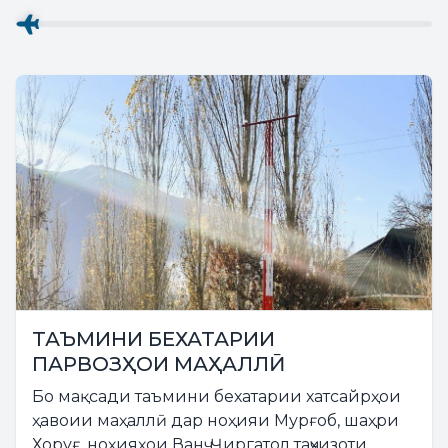
ТАЪМИНИ БЕХАТАРИИ
ПАРВОЗҲОИ МАҲАЛЛӢ
Бо мақсади таъмини бехатарии хатсайрҳои
ҳавоии маҳаллӣ дар ноҳияи Мурғоб, шаҳри
Хоруғ, ноҳияҳои Ванҷ, Ҷиргатол таҷҳизоти