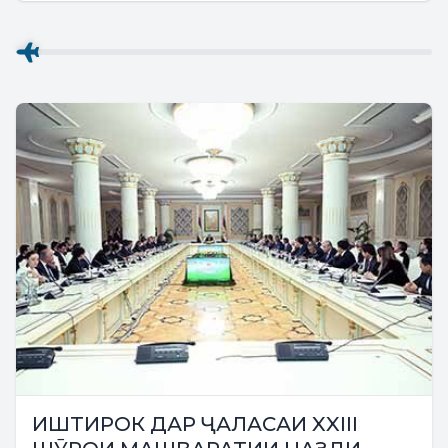
сафар карданд....
ИШТИРОК ДАР ҶАЛАСАИ XXIII