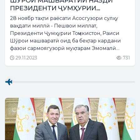
ШӮРОИ МАШВАРАТИИ НАЗДИ
ПРЕЗИДЕНТИ ҶУМҲУРИИ
ТОҶИКИСТОН ОИД БА БЕҲТАР
28 ноябр таҳти раёсати Асосгузори сулҳу
КАРДАНИ ФАЗОИ САРМОЯГУЗОРӢ
ваҳдати миллӣ - Пешвои миллат,
Президенти Ҷумҳурии Тоҷикистон, Раиси
Шӯрои машваратӣ оид ба беҳтар кардани
фазои сармоягузорӣ муҳтарам Эмомалӣ
Раҳмон бо иштироки аъзои Шӯро,
29.11.2023
731
намояндагони вазорату идораҳои дахлдор,
шарикони рушд ва соҳибкорону
сармоягузорони...