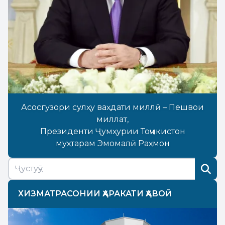
Асосгузори сулҳу ваҳдати миллӣ – Пешвои
миллат,
Президенти Ҷумҳурии Тоҷикистон
муҳтарам Эмомалӣ Раҳмон
ХИЗМАТРАСОНИИ ҲАРАКАТИ ҲАВОӢ