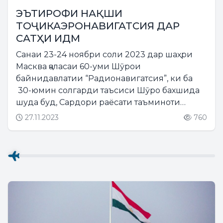
ЭЪТИРОФИ НАҚШИ
ТОҶИКАЭРОНАВИГАТСИЯ ДАР
САТҲИ ИДМ
Санаи 23-24 ноябри соли 2023 дар шаҳри
Масква ҷаласаи 60-уми Шӯрои
байнидавлатии “Радионавигатсия”, ки ба
30-юмин солгарди таъсиси Шӯро бахшида
шуда буд, Сардори раёсати таъминоти
радиотехникии парвозҳо ва алоқаи барқии
27.11.2023
760
авиатсионии КВД “Тоҷикаэронаивгатсия”
Ашраф Зайдуллоев дар он ширкат...