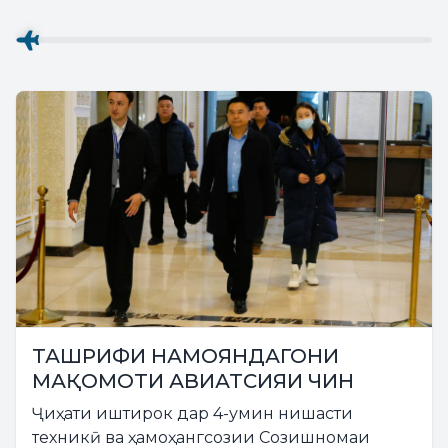
долони нави ҳавоӣ ва ҳамоҳангсозии
Созишномаи...
ТАШРИФИ НАМОЯНДАГОНИ
МАҚОМОТИ АВИАТСИЯИ ЧИН
Ҷиҳати иштирок дар 4-умин нишасти
техникӣ ва ҳамоҳангсозии Созишномаи