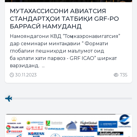
МУТАХАССИСОНИ АВИАТСИЯ
СТАНДАРТҲОИ ТАТБИҚИ GRF-РО
БАРРАСӢ НАМУДАНД
Намояндагони КВД “Тоҷикаэронавигатсия”
дар семинари минтақавии “ Формати
глобалии пешниҳоди маълумот оид
ба ҳолати хати парвоз - GRF ICAO” ширкат
варзиданд. ...
30.11.2023
735