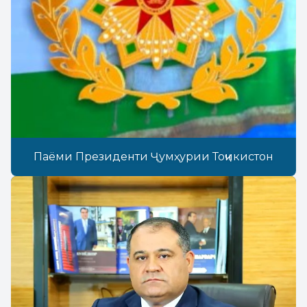
Паёми Президенти Ҷумҳурии Тоҷикистон