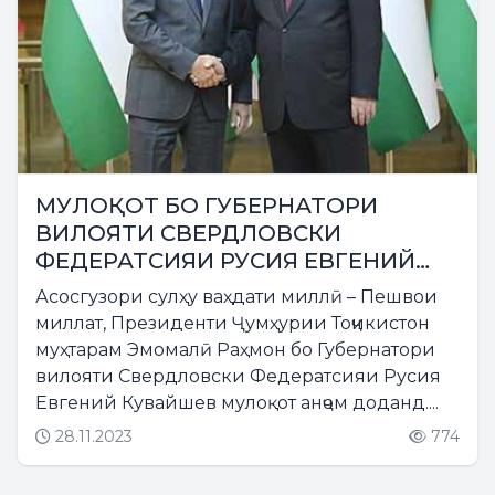
МУЛОҚОТ БО ГУБЕРНАТОРИ
ВИЛОЯТИ СВЕРДЛОВСКИ
ФЕДЕРАТСИЯИ РУСИЯ ЕВГЕНИЙ
КУВАЙШЕВ
Асосгузори сулҳу ваҳдати миллӣ – Пешвои
миллат, Президенти Ҷумҳурии Тоҷикистон
муҳтарам Эмомалӣ Раҳмон бо Губернатори
вилояти Свердловски Федератсияи Русия
Евгений Кувайшев мулоқот анҷом доданд....
28.11.2023
774