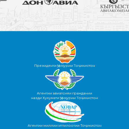
Президенти Ҷумҳурии Тоҷикистон
Агентии авиатсияи граждании
назди Хукумати Ҷумҳурии Тоҷикистон
Агентии миллии иттилоотии Тоҷикистон