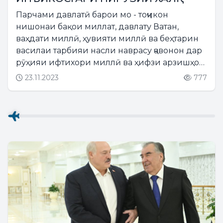
Парчами давлатӣ барои мо - тоҷикон
нишонаи бақои миллат, давлату Ватан,
ваҳдати миллӣ, ҳувияти миллӣ ва беҳтарин
василаи тарбияи насли наврасу ҷавонон дар
рӯҳияи ифтихори миллӣ ва ҳифзи арзишҳои
волои таърихиву фарҳангии халқамон
23.11.2023
777
мебошад. ...