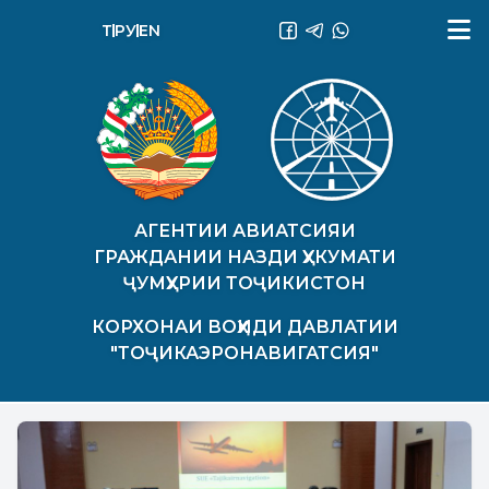
ТҶ
РУ
EN
АГЕНТИИ АВИАТСИЯИ
ГРАЖДАНИИ НАЗДИ ҲУКУМАТИ
ҶУМҲУРИИ ТОҶИКИСТОН
КОРХОНАИ ВОҲИДИ ДАВЛАТИИ
"ТОҶИКАЭРОНАВИГАТСИЯ"