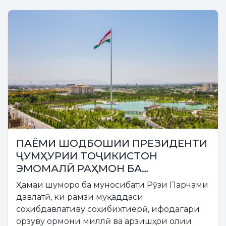
ПАЁМИ ШОДБОШИИ ПРЕЗИДЕНТИ
ҶУМҲУРИИ ТОҶИКИСТОН
ЭМОМАЛӢ РАҲМОН БА
МУНОСИБАТИ РӮЗИ ПАРЧАМИ
Ҳамаи шуморо ба муносибати Рӯзи Парчами
ДАВЛАТӢ
давлатӣ, ки рамзи муқаддаси
соҳибдавлативу соҳибихтиёрӣ, ифодагари
орзуву ормони миллӣ ва арзишҳои олии