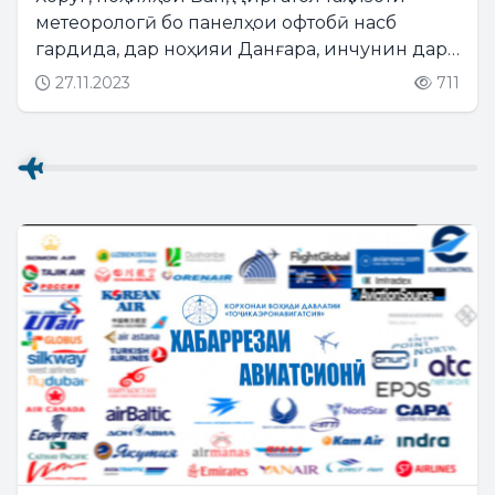
метеорологӣ бо панелҳои офтобӣ насб
гардида, дар ноҳияи Данғара, инчунин дар
шаҳрҳои Панҷакент ва Исфара он иқдоми
27.11.2023
711
зайл идома дорад....