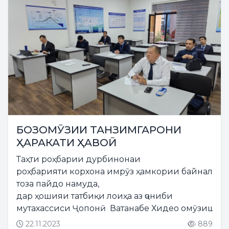
БОЗОМӮЗИИ ТАНЗИМГАРОНИ
ҲАРАКАТИ ҲАВОӢ
Таҳти роҳбарии дурбинонаи
роҳбарияти корхона имрӯз ҳамкории байналмил
тоза пайдо намуда,
дар ҳошияи татбиқи лоиҳа аз ҷониби
мутахассиси Ҷопонӣ Ватанабе Хидео омӯзиши на
22.11.2023
889