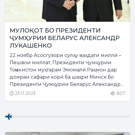
МУЛОҚОТ БО ПРЕЗИДЕНТИ
ҶУМҲУРИИ БЕЛАРУС АЛЕКСАНДР
ЛУКАШЕНКО
22 ноябр Асосгузори сулҳу ваҳдати миллӣ –
Пешвои миллат, Президенти Ҷумҳурии
Тоҷикистон муҳтарам Эмомалӣ Раҳмон дар
доираи сафари корӣ ба шаҳри Минск бо
Президенти Ҷумҳурии Беларус Александр
Лукашенко мулоқот намуданд....
23.11.2023
807