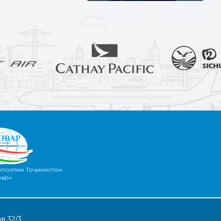
илоотии Тоҷикистон
вар»
в 32/3