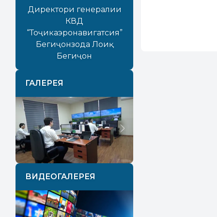
Директори генералии
КВД
“Тоҷикаэронавигатсия”
Бегиҷонзода Лоиқ
Бегиҷон
ГАЛЕРЕЯ
Previous
Next
ВИДЕОГАЛЕРЕЯ