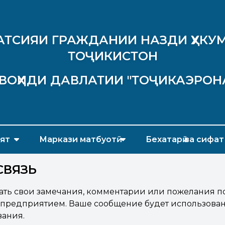
АТСИЯИ ГРАЖДАНИИ НАЗДИ ҲУКУМ
ТОҶИКИСТОН
ВОҲИДИ ДАВЛАТИИ "ТОҶИКАЭРОН
ят
Маркази матбуотӣ
Бехатарӣ ва сифат
СВЯЗЬ
ать свои замечания, комментарии или пожелания по
предприятием. Ваше сообщение будет использова
вания.