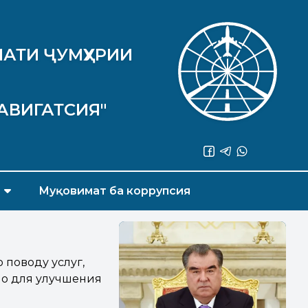
АТИ ҶУМҲУРИИ
АВИГАТСИЯ"
Муқовимат ба коррупсия
 поводу услуг,
но для улучшения