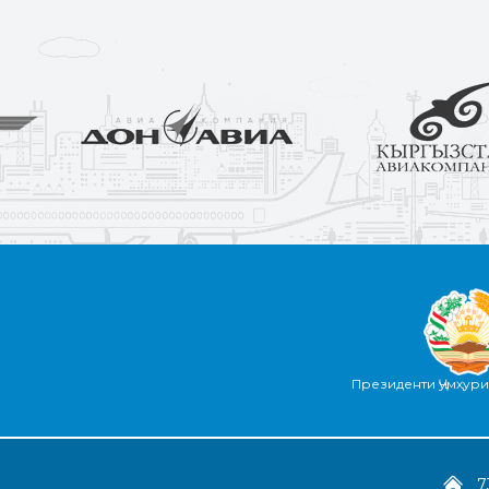
Президенти Ҷумҳур
7