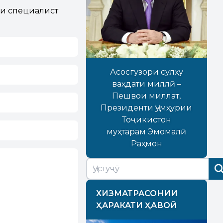
 и специалист
Асосгузори сулҳу
ваҳдати миллӣ –
Пешвои миллат,
Президенти Ҷумҳурии
Тоҷикистон
муҳтарам Эмомалӣ
Раҳмон
ХИЗМАТРАСОНИИ
ҲАРАКАТИ ҲАВОӢ