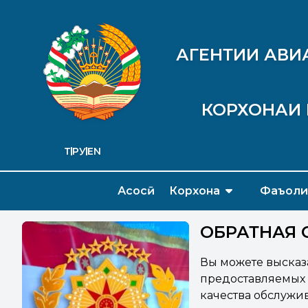
АГЕНТИИ АВИ
КОРХОНАИ 
ТҶ
РУ
EN
Асосӣ
Корхона
Фаъоли
ОБРАТНАЯ 
Вы можете высказ
предоставляемых 
качества обслужи