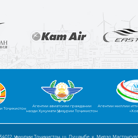
Агентии авиатсияи граждании
Агентии миллии итт
ии Тоҷикистон
назди Хукумати Ҷумҳурии Тоҷикистон
«Хо
34012, Ҷумҳурии Тоҷикистон, ш. Душанбе, к. Мирзо Мастонгуло