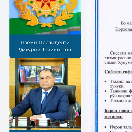
Паёми Президенти
Ҷумҳурии Тоҷикистон