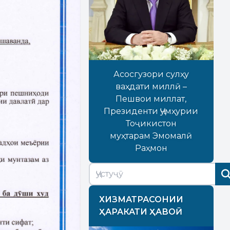
Асосгузори сулҳу
ваҳдати миллӣ –
Пешвои миллат,
Президенти Ҷумҳурии
Тоҷикистон
муҳтарам Эмомалӣ
Раҳмон
ХИЗМАТРАСОНИИ
ҲАРАКАТИ ҲАВОӢ