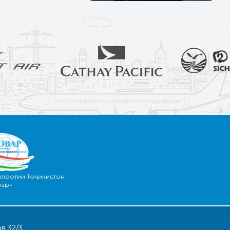
илоотии Тоҷикистон
вар»
в 32/3