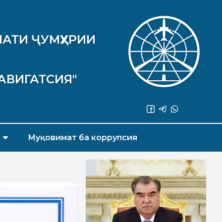
АТИ ҶУМҲУРИИ
АВИГАТСИЯ"
Муқовимат ба коррупсия