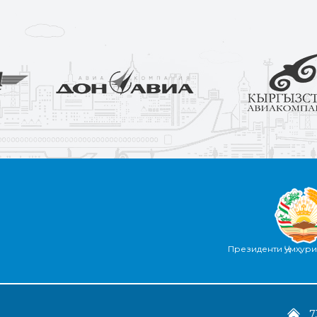
Президенти Ҷумҳур
7