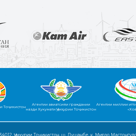
Агентии авиатсияи граждании
Агентии миллии итт
ии Тоҷикистон
назди Хукумати Ҷумҳурии Тоҷикистон
«Хо
34012, Ҷумҳурии Тоҷикистон, ш. Душанбе, к. Мирзо Мастонгуло