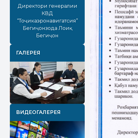
Директори генералии
КВД
“Тоҷикаэронавигатсия”
Бегиҷонзода Лоиқ
Бегиҷон
ГАЛЕРЕЯ
Previous
Next
ВИДЕОГАЛЕРЕЯ