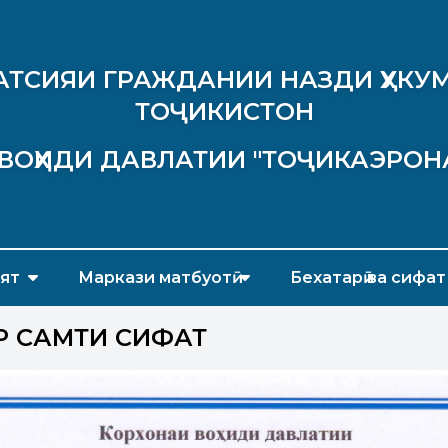
АТСИЯИ ГРАЖДАНИИ НАЗДИ ҲУКУМ
ТОҶИКИСТОН
ВОҲИДИ ДАВЛАТИИ "ТОҶИКАЭРОН
ят
Маркази матбуотӣ
Бехатарӣ ва сифат
Р САМТИ СИФАТ