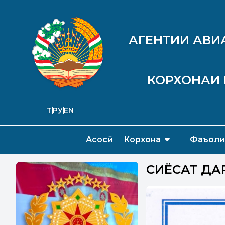
АГЕНТИИ АВИ
КОРХОНАИ 
ТҶ
РУ
EN
Асосӣ
Корхона
Фаъоли
СИЁСАТ ДА