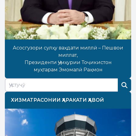
Асосгузори сулҳу ваҳдати миллӣ – Пешвои
миллат,
Президенти Ҷумҳурии Тоҷикистон
муҳтарам Эмомалӣ Раҳмон
ХИЗМАТРАСОНИИ ҲАРАКАТИ ҲАВОӢ