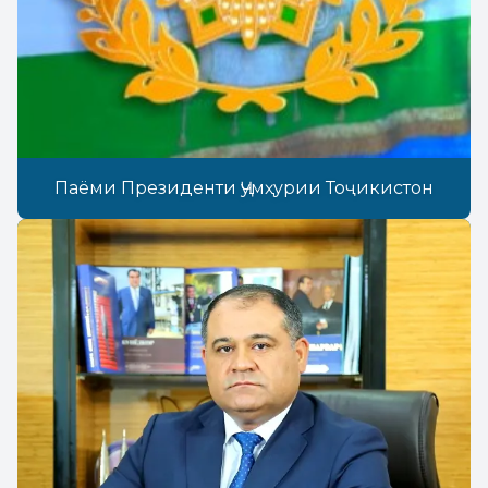
Паёми Президенти Ҷумҳурии Тоҷикистон