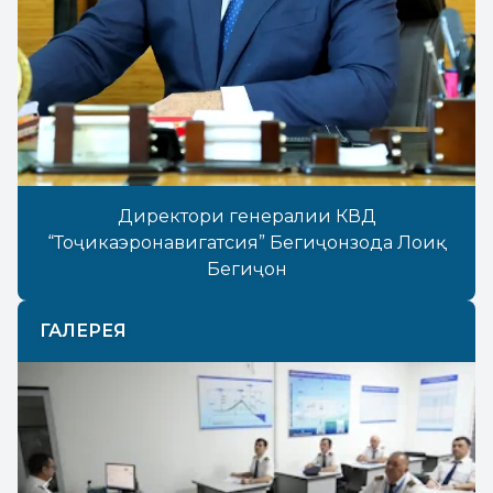
Директори генералии КВД
“Тоҷикаэронавигатсия” Бегиҷонзода Лоиқ
Бегиҷон
ГАЛЕРЕЯ