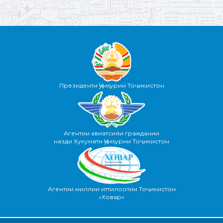
Президенти Ҷумҳурии Тоҷикистон
Агентии авиатсияи граждании
назди Хукумати Ҷумҳурии Тоҷикистон
Агентии миллии иттилоотии Тоҷикистон
«Ховар»