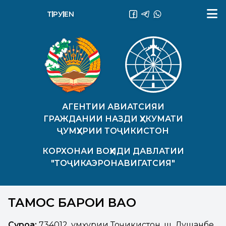
ТҶ
РУ
EN
АГЕНТИИ АВИАТСИЯИ
ГРАЖДАНИИ НАЗДИ ҲУКУМАТИ
ҶУМҲУРИИ ТОҶИКИСТОН
КОРХОНАИ ВОҲИДИ ДАВЛАТИИ
"ТОҶИКАЭРОНАВИГАТСИЯ"
ТАМОС БАРОИ ВАО
Суроға:
734012, Ҷумҳурии Тоҷикистон, ш. Душанбе,