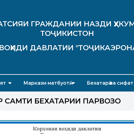
АТСИЯИ ГРАЖДАНИИ НАЗДИ ҲУКУМ
ТОҶИКИСТОН
ВОҲИДИ ДАВЛАТИИ "ТОҶИКАЭРОН
ят
Маркази матбуотӣ
Бехатарӣ ва сифат
Р САМТИ БЕХАТАРИИ ПАРВОЗҲО