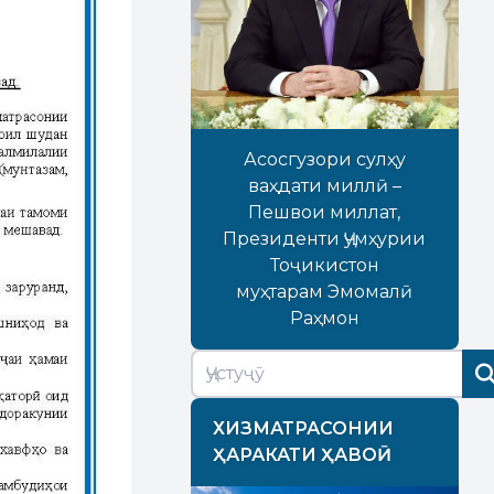
Асосгузори сулҳу
ваҳдати миллӣ –
Пешвои миллат,
Президенти Ҷумҳурии
Тоҷикистон
муҳтарам Эмомалӣ
Раҳмон
ХИЗМАТРАСОНИИ
ҲАРАКАТИ ҲАВОӢ