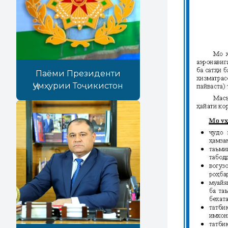
Паёми Президенти
Ҷумҳурии Тоҷикистон