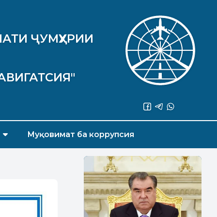
АТИ ҶУМҲУРИИ
АВИГАТСИЯ"
Муқовимат ба коррупсия