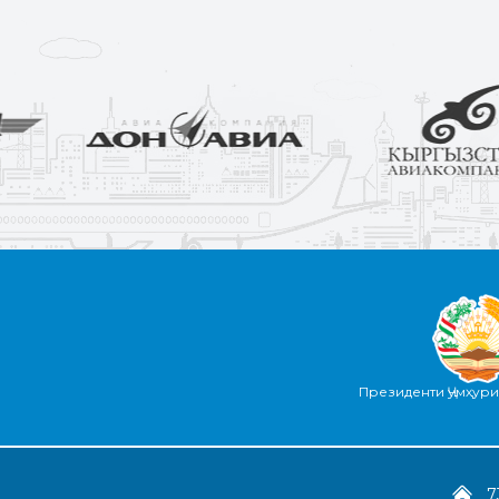
Президенти Ҷумҳур
7