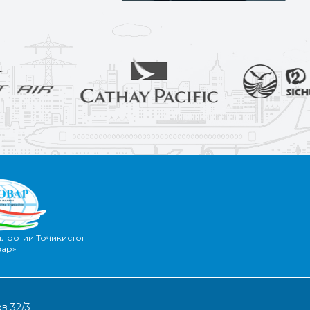
илоотии Тоҷикистон
вар»
в 32/3