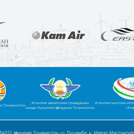
Агентии авиатсияи граждании
Агентии миллии итт
ии Тоҷикистон
назди Хукумати Ҷумҳурии Тоҷикистон
«Хо
34012, Ҷумҳурии Тоҷикистон, ш. Душанбе, к. Мирзо Мастонгуло