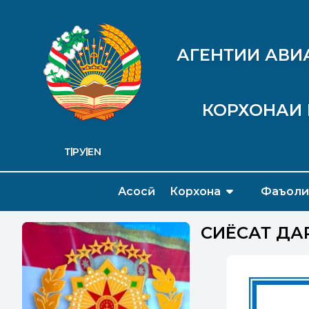
АГЕНТИИ АВИ
КОРХОНАИ 
ТҶ
РУ
EN
Асосӣ
Корхона
Фаъоли
СИЁСАТ ДА