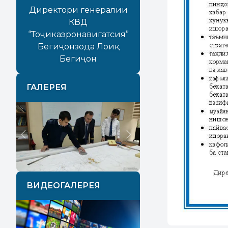
Директори генералии
КВД
“Тоҷикаэронавигатсия”
Бегиҷонзода Лоиқ
Бегиҷон
ГАЛЕРЕЯ
Previous
Next
ВИДЕОГАЛЕРЕЯ