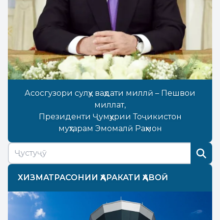
Асосгузори сулҳу ваҳдати миллӣ – Пешвои
миллат,
Президенти Ҷумҳурии Тоҷикистон
муҳтарам Эмомалӣ Раҳмон
ХИЗМАТРАСОНИИ ҲАРАКАТИ ҲАВОӢ