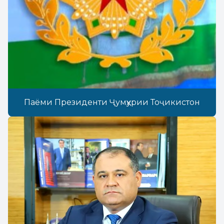
Паёми Президенти Ҷумҳурии Тоҷикистон