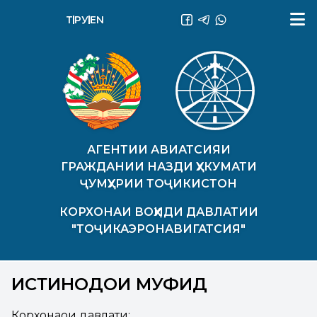
ТҶ
РУ
EN
АГЕНТИИ АВИАТСИЯИ
ГРАЖДАНИИ НАЗДИ ҲУКУМАТИ
ҶУМҲУРИИ ТОҶИКИСТОН
КОРХОНАИ ВОҲИДИ ДАВЛАТИИ
"ТОҶИКАЭРОНАВИГАТСИЯ"
ИСТИНОДҲОИ МУФИД
Корхонаҳои давлати: