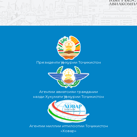
Президенти Ҷумҳурии Тоҷикистон
Агентии авиатсияи граждании
назди Хукумати Ҷумҳурии Тоҷикистон
Агентии миллии иттилоотии Тоҷикистон
«Ховар»