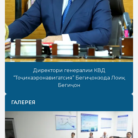
Директори генералии КВД
“Тоҷикаэронавигатсия” Бегиҷонзода Лоиқ
Бегиҷон
ГАЛЕРЕЯ