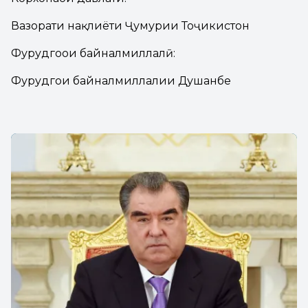
Вазорати нақлиёти Ҷумҳурии Тоҷикистон
Фурудгоҳҳои байналмиллалӣ:
Фурудгоҳи байналмиллалии Душанбе