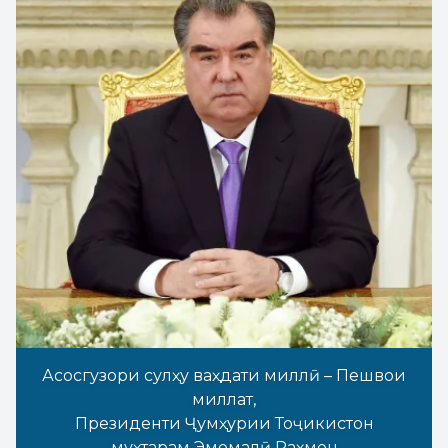
Асосгузори сулҳу ваҳдати миллӣ – Пешвои
миллат,
Президенти Ҷумҳурии Тоҷикистон
муҳтарам Эмомалӣ Раҳмон