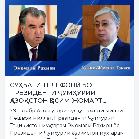
СУҲБАТИ ТЕЛЕФОНӢ БО
ПРЕЗИДЕНТИ ҶУМҲУРИИ
ҚАЗОҚИСТОН ҚОСИМ-ЖОМАРТ
ТОКАЕВ
29 октябр Асосгузори сулҳу ваҳдати миллӣ -
Пешвои миллат, Президенти Ҷумҳурии
Тоҷикистон муҳтарам Эмомалӣ Раҳмон бо
Президенти Ҷумҳурии Қазоқистон муҳтарам