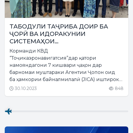
ТАБОДУЛИ ТАҶРИБА ДОИР БА
ҶОРӢ ВА ИДОРАКУНИИ
СИСТЕМАҲОИ
АЭРОНАВИГАТСИОНӢ ДАР ҶОПОН
Корманди КВД
“Тоҷикаэронавигатсия”дар қатори
намояндагони 7 кишвари ҷаҳон дар
барномаи муштараки Агентии Ҷопон оид
ба ҳамкории байналмилалӣ (JICA) иштирок
намуд. ...
30.10.2023
848