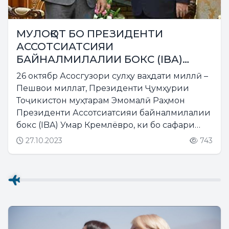
МУЛОҚОТ БО ПРЕЗИДЕНТИ
АССОТСИАТСИЯИ
БАЙНАЛМИЛАЛИИ БОКС (IBA)
УМАР КРЕМЛЁВ
26 октябр Асосгузори сулҳу ваҳдати миллӣ –
Пешвои миллат, Президенти Ҷумҳурии
Тоҷикистон муҳтарам Эмомалӣ Раҳмон
Президенти Ассотсиатсияи байналмилалии
бокс (IBA) Умар Кремлёвро, ки бо сафари
корӣ ба шаҳри Душанбе омадааст, ба ҳузур
27.10.2023
743
пазируфтанд....