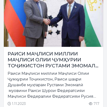
РАИСИ МАҶЛИСИ МИЛЛИИ
МАҶЛИСИ ОЛИИ ҶУМҲУРИИ
ТОҶИКИСТОН РУСТАМИ ЭМОМАЛӢ
БО МУОВИНИ РАИСИ ШУРОИ
Раиси Маҷлиси миллии Маҷлиси Олии
ФЕДЕРАТСИЯИ МАҶЛИСИ
Ҷумҳурии Тоҷикистон, Раиси шаҳри
ФЕДЕРАЛИИ ФЕДЕРАТСИЯИ РУСИЯ
Душанбе муҳтарам Рустами Эмомалӣ
НИКОЛАЙ ЖУРАВЛЁВ МУЛОҚОТ
муовини Раиси Шурои Федератсияи
НАМУДАНД
Маҷлиси Федералии Федератсияи Русия
Николай Журавлёвро, ки ҷиҳати иштирок
1.11.2023
717