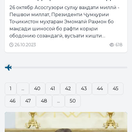
НОҲИЯИ РӮДАКӢ КОРХОНАИ
26 октябр Асосгузори сулҳу ваҳдати миллӣ -
ПАРАНДАПАРВАРИИ «ҲИЛОЛ»-РО
Пешвои миллат, Президенти Ҷумҳурии
БА ИСТИФОДА ДОДАНД
Тоҷикистон муҳтарам Эмомалӣ Раҳмон бо
мақсади шиносоӣ бо рафти корҳои
ободонию созандагӣ, вусъати кишти
тирамоҳӣ ва ифтитоҳи як қатор иншооти
26.10.2023
618
гуногуни иқтисодиву иҷтимоӣ ба ноҳияи
Рӯдакӣ ташриф оварданд....
1
...
40
41
42
43
44
45
46
47
48
...
50