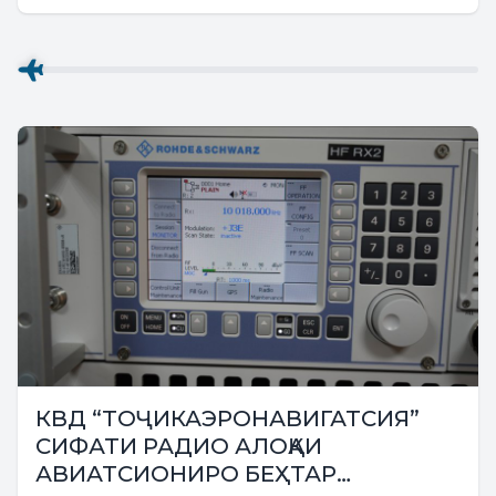
дар ҷаласаи дувоздаҳуми Комиссия оид ба
ҳамкории Маҷлиси миллии Маҷлиси Олии
Ҷумҳурии...
КВД “ТОҶИКАЭРОНАВИГАТСИЯ”
СИФАТИ РАДИО АЛОҚАИ
АВИАТСИОНИРО БЕҲТАР