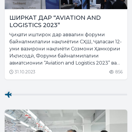
ШИРКАТ ДАР “AVIATION AND
LOGISTICS 2023”
Ҷиҳати иштирок дар аввалин форуми
байналмилалии нақлиётии СҲШ, Ҷаласаи 12-
уми вазирони нақлиёти Созмони Ҳамкории
Иқтисодӣ, Форуми байналмилалии
авиатсионии “Aviation and Logistics 2023” ва
Намоишгоҳи 19-уми байналмилалии
31.10.2023
856
“TransLogistica Uzbekistan 2023”, ки аз санаи 1-
ум то 3-юми ноябри соли 2023...