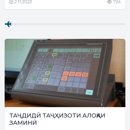
2.11.2023
724
Синзян-Ӯйғури Ҷумҳурии Мардумии Чин
Ма Синжуйро ба ҳузур пазируфтанд....
ТАҶДИДӢ ТАҶҲИЗОТИ АЛОҚАИ
ЗАМИНӢ