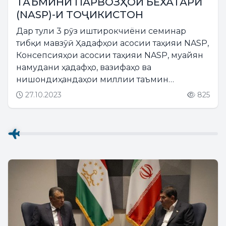
ТАЪМИНИ ПАРВОЗҲОИ БЕХАТАРӢ
(NASP)-И ТОҶИКИСТОН
Дар тули 3 рӯз иштирокчиёни семинар
тибқи мавзӯӣ Ҳадафҳои асосии таҳияи NASP,
Консепсияҳои асосии таҳияи NASP, муайян
намудани ҳадафҳо, вазифаҳо ва
нишондиҳандаҳои миллии таъмин
намудани бехатарии парвозҳо, муайян
27.10.2023
825
намудани масоили миллии таъмин
намудани бехатарии парвозҳо, интихоби
ташаббусҳо оид...