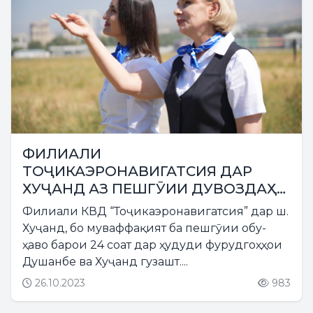
ФИЛИАЛИ
ТОҶИКАЭРОНАВИГАТСИЯ ДАР
ХУҶАНД АЗ ПЕШГӮИИ ДУВОЗДАҲ
СОАТ БА ЯК ШАБОНАРӮЗИИ ОБУ-
Филиали КВД “Тоҷикаэронавигатсия” дар ш.
ҲАВО ГУЗАШТ
Хуҷанд, бо муваффақият ба пешгӯии обу-
ҳаво барои 24 соат дар ҳудуди фурудгоҳҳои
Душанбе ва Хуҷанд гузашт....
26.10.2023
983