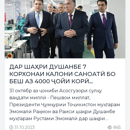
ДАР ШАҲРИ ДУШАНБЕ 7
КОРХОНАИ КАЛОНИ САНОАТӢ БО
БЕШ АЗ 4000 ҶОЙИ КОРӢ
МАВРИДИ ИСТИФОДА ҚАРОР ДОДА
31 октябр аз ҷониби Асосгузори сулҳу
ШУД
ваҳдати миллӣ - Пешвои миллат,
Президенти Ҷумҳурии Тоҷикистон муҳтарам
Эмомалӣ Раҳмон ва Раиси шаҳри Душанбе
муҳтарам Рустами Эмомалӣ дар шаҳри
Душанбе ба хотири истиқболи сазовор аз
31.10.2023
865