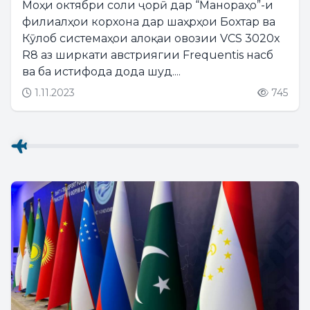
Моҳи октябри соли ҷорӣ дар “Манораҳо”-и
филиалҳои корхона дар шаҳрҳои Бохтар ва
Кӯлоб системаҳои алоқаи овозии VCS 3020x
R8 аз ширкати австриягии Frequentis насб
ва ба истифода дода шуд....
1.11.2023
745