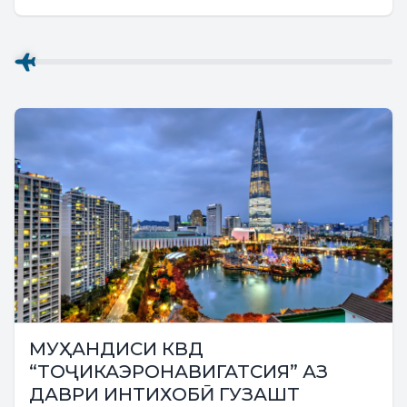
ҷашни умумимиллии 35-солагии Истиқлоли
давлатӣ, дар доираи “Солҳои рушди...
МУҲАНДИСИ КВД
“ТОҶИКАЭРОНАВИГАТСИЯ” АЗ
ДАВРИ ИНТИХОБӢ ГУЗАШТ