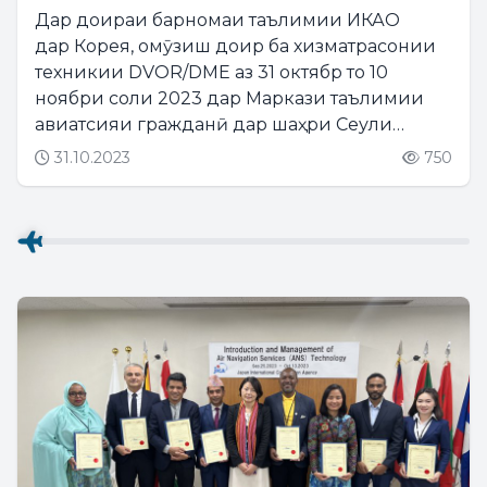
Дар доираи барномаи таълимии ИКАО
дар Корея, омӯзиш доир ба хизматрасонии
техникии DVOR/DME аз 31 октябр то 10
ноябри соли 2023 дар Маркази таълимии
авиатсияи гражданӣ дар шаҳри Сеули
Кореяи Ҷанубӣ баргузор мегардад....
31.10.2023
750