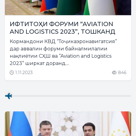
ИФТИТОҲИ ФОРУМИ “AVIATION
AND LOGISTICS 2023”, ТОШКАНД
Кормандони КВД “Тоҷикаэронавигатсия”
дар аввалин форуми байналмилалии
нақлиётии СҲШ ва “Aviation and Logistics
2023” ширкат доранд....
1.11.2023
846