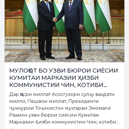
МУЛОҚОТ БО УЗВИ БЮРОИ СИЁСИИ
КУМИТАИ МАРКАЗИИ ҲИЗБИ
КОММУНИСТИИ ЧИН, КОТИБИ
ЯКУМИ КУМИТАИ ҲИЗБИИ НОҲИЯИ
Дар Қасри миллат Асосгузори сулҳу ваҳдати
МУХТОРИ СИНЗЯН-ӮЙҒУРИ
миллӣ, Пешвои миллат, Президенти
ҶУМҲУРИИ МАРДУМИИ ЧИН МА
Ҷумҳурии Тоҷикистон муҳтарам Эмомалӣ
СИНЖУЙ
Раҳмон узви бюрои сиёсии Кумитаи
Марказии Ҳизби коммунистии Чин, котиби
якуми кумитаи ҳизбии Ноҳияи Мухтори