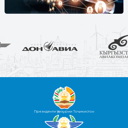
Президенти Ҷумҳурии Тоҷикистон