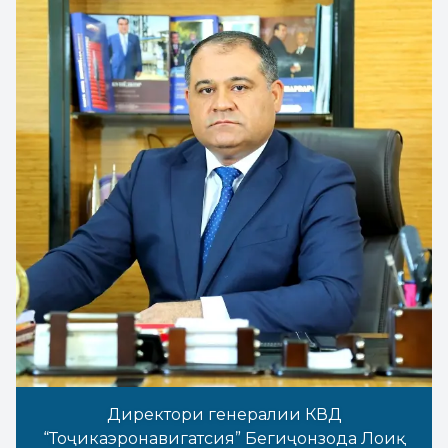
Директори генералии КВД
“Тоҷикаэронавигатсия” Бегиҷонзода Лоиқ