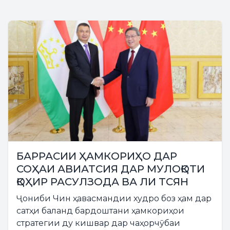
БАРРАСИИ ҲАМКОРИҲО ДАР
СОҲАИ АВИАТСИЯ ДАР МУЛОҚОТИ
ҚОҲИР РАСУЛЗОДА ВА ЛИ ТСЯН
Ҷониби Чин ҳавасмандии худро боз ҳам дар
сатҳи баланд бардоштани ҳамкориҳои
стратегии ду кишвар дар чаҳорчӯбаи