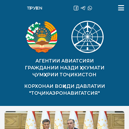
ТҶ
РУ
EN
АГЕНТИИ АВИАТСИЯИ
ГРАЖДАНИИ НАЗДИ ҲУКУМАТИ
ҶУМҲУРИИ ТОҶИКИСТОН
КОРХОНАИ ВОҲИДИ ДАВЛАТИИ
"ТОҶИКАЭРОНАВИГАТСИЯ"