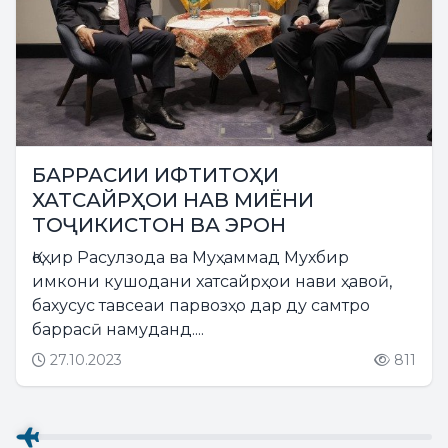
БАРРАСИИ ИФТИТОҲИ
ХАТСАЙРҲОИ НАВ МИЁНИ
ТОҶИКИСТОН ВА ЭРОН
Қоҳир Расулзода ва Муҳаммад Мухбир
имкони кушодани хатсайрҳои нави ҳавоӣ,
бахусус тавсеаи парвозҳо дар ду самтро
баррасӣ намуданд....
27.10.2023
811