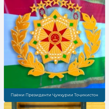
Паёми Президенти Ҷумҳурии Тоҷикистон