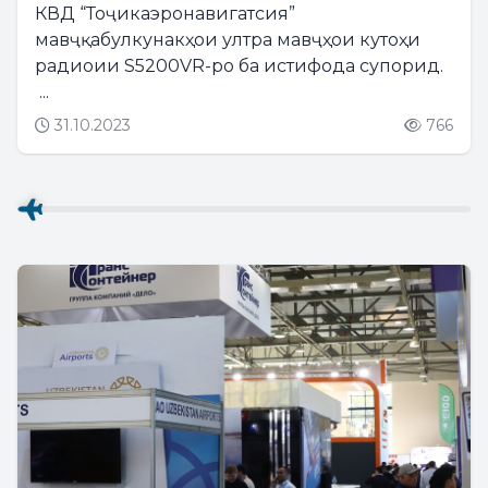
МЕКУНАД
КВД “Тоҷикаэронавигатсия”
мавҷқабулкунакҳои ултра мавҷҳои кутоҳи
радиоии S5200VR-ро ба истифода супорид.
...
31.10.2023
766