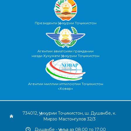
Президенти Ҷумҳурии Тоҷикистон
Агентии авиатсияи граждании
назди Хукумати Ҷумҳурии Тоҷикистон
Агентии миллии иттилоотии Тоҷикистон
«Ховар»
734012, Ҷумҳурии Тоҷикистон, ш. Душанбе, к.
Мирзо Мастонгулов 32/3
Душанбе - Ҷумъа аз 08:00 то 17:00