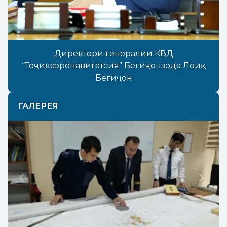
Директори генералии КВД
“Тоҷикаэронавигатсия” Бегиҷонзода Лоиқ
Бегиҷон
ГАЛЕРЕЯ
Previous
Next