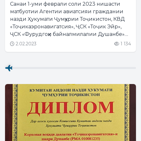
Санаи 1-уми феврали соли 2023 нишасти
матбуотии Агентии авиатсияи граждании
назди Ҳукумати Ҷумҳурии Тоҷикистон, КВД
«Тоҷикаэронавигатсия», ҶСК «Тоҷик Эйр»,
ҶСК «Фурудгоҳи байналмилалии Душанбе»
оид ба ҷамъбасти соли 2022 баргузор
2.02.2023
1 134
гардид. Дар чорабинӣ директори Агентии
авиатсияи граждании назди...