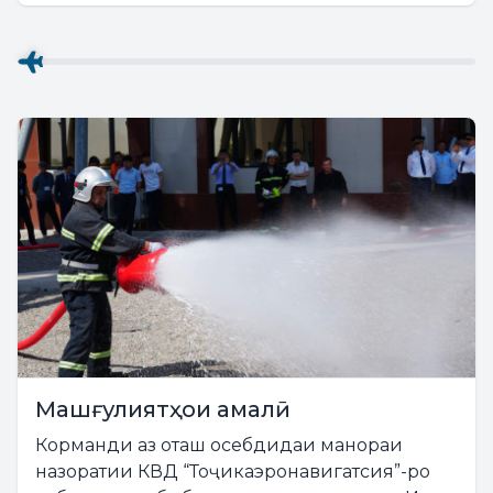
“Тоҷикаэронавигатсия” Бегиҷонзода Лоиқ
Бегиҷонро...
Машғулиятҳои амалӣ
Корманди аз оташ осебдидаи манораи
назоратии КВД “Тоҷикаэронавигатсия”-ро