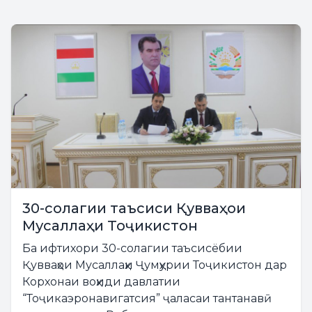
30-солагии таъсиси Қувваҳои
Мусаллаҳи Тоҷикистон
Ба ифтихори 30-солагии таъсисёбии
Қувваҳои Мусаллаҳи Ҷумҳурии Тоҷикистон дар
Корхонаи воҳиди давлатии
“Тоҷикаэронавигатсия” ҷаласаи тантанавӣ