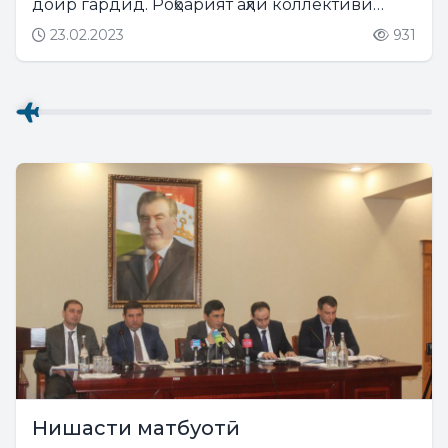
доир гардид. Роҳбарият аҳли коллективи
корхонаро бо ин санаи фархунда табрик
23.02.2023
931
намуда, иброз доштанд, ки “таҳти сиёсати
хирадмандонаи Сарфармондеҳи Олии...
Нишасти матбуотӣ