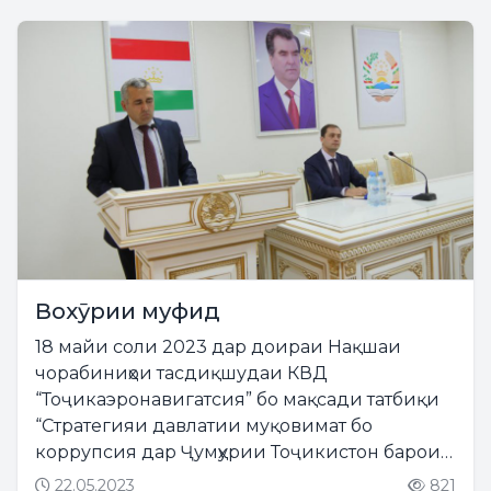
Вохӯрии муфид
18 майи соли 2023 дар доираи Нақшаи
чорабиниҳои тасдиқшудаи КВД
“Тоҷикаэронавигатсия” бо мақсади татбиқи
“Стратегияи давлатии муқовимат бо
коррупсия дар Ҷумҳурии Тоҷикистон барои
давраи то соли 2030” бо иштироки муовини
22.05.2023
821