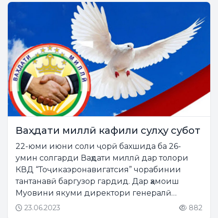
Ваҳдати миллӣ кафили сулҳу субот
22-юми июни соли ҷорӣ бахшида ба 26-
умин солгарди Ваҳдати миллӣ дар толори
КВД “Тоҷикаэронавигатсия” чорабинии
тантанавӣ баргузор гардид. Дар ҳамоиш
Муовини якуми директори генералӣ
Даврон Шодмонбекзода ба ҳозирин
23.06.2023
882
табрикоти Директори генералии КВД