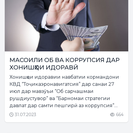
МАСОИЛИ ОБ ВА КОРРУПСИЯ ДАР
ХОНИШҲОИ ИДОРАВӢ
Хонишҳои идоравии навбатии кормандони
КВД “Тоҷикаэронавигатсия” дар санаи 27
июл дар мавзӯъи “Об сарчашмаи
рушдиустувор” ва “Барномаи стратегии
давлат дар самти пешгирӣ аз коррупсия”
баргузор гардид....
31.07.2023
664