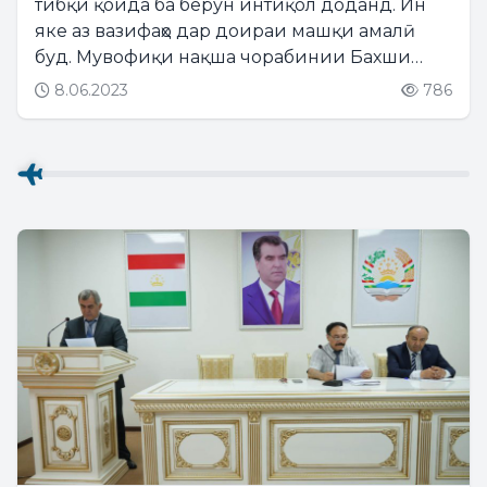
тибқи қоида ба берун интиқол доданд. Ин
яке аз вазифаҳо дар доираи машқи амалӣ
буд. Мувофиқи нақша чорабинии Бахши
ҳифзи меҳнат ва техникаи бехатарӣ, мудофиаи
8.06.2023
786
гражданӣ ва ҳолатҳои фавқуллодаи КВД
“Тоҷикаэронавигатсия”...