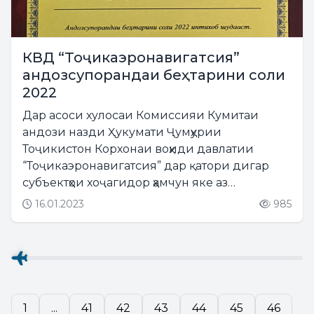
КВД “Тоҷикаэронавигатсия”
андозсупорандаи беҳтарини соли
2022
Дар асоси хулосаи Комиссияи Кумитаи
андози назди Ҳукумати Ҷумҳурии
Тоҷикистон Корхонаи воҳиди давлатии
“Тоҷикаэронавигатсия” дар қатори дигар
субъектҳои хоҷагидор ҳамчун яке аз
“Андозсупорандаи беҳтарини соли 2022”
16.01.2023
985
интихоб гардид....
1
...
41
42
43
44
45
46