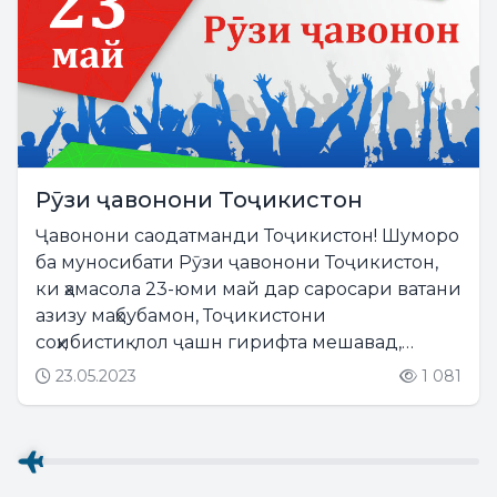
Рӯзи ҷавонони Тоҷикистон
Ҷавонони саодатманди Тоҷикистон! Шуморо
ба муносибати Рӯзи ҷавонони Тоҷикистон,
ки ҳамасола 23-юми май дар саросари ватани
азизу маҳбубамон, Тоҷикистони
соҳибистиқлол ҷашн гирифта мешавад,
табрику таҳният менамоям. Дар партави
23.05.2023
1 081
сиёсати хирадмандонаи Асосгузори сулҳу
ваҳдати миллӣ-Пешвои миллат,...