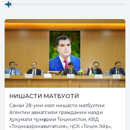
НИШАСТИ МАТБУОТӢ
Санаи 28-уми июл нишасти матбуотии
Агентии авиатсияи граждании назди
Ҳукумати Ҷумҳурии Тоҷикистон, КВД
«Тоҷикаэронавигатсия», ҶСК «Тоҷик Эйр»,