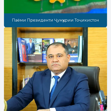
Паёми Президенти Ҷумҳурии Тоҷикистон