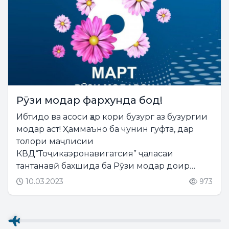
Рӯзи модар фархунда бод!
Ибтидо ва асоси ҳар кори бузург аз бузургии
модар аст! Ҳаммаъно ба чунин гуфта, дар
толори маҷлисии
КВД“Тоҷикаэронавигатсия” ҷаласаи
тантанавӣ бахшида ба Рӯзи модар доир
гардид. Дар он ҳайати роҳбарикунанда занону
10.03.2023
973
бонувон, собиқадорони корхонаро ба
муносибати Рӯзи модар, ки ҳамасола санаи 8-
ми март...