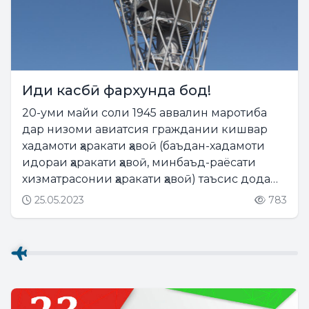
Иди касбӣ фархунда бод!
20-уми майи соли 1945 аввалин маротиба
дар низоми авиатсия граждании кишвар
хадамоти ҳаракати ҳавоӣ (баъдан-хадамоти
идораи ҳаракати ҳавоӣ, минбаъд-раёсати
хизматрасонии ҳаракати ҳавоӣ) таъсис дода
шуд. Дар ин рӯзи фархунда роҳбарияти
25.05.2023
783
Корхона тамоми ҳайати шахсии Раёсати
хизматрасонии ҳаракати...