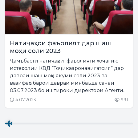
Натиҷаҳои фаъолият дар шаш
моҳи соли 2023
Ҷамъбасти натиҷаҳои фаъолияти хоҷагию
истеҳсолии КВД “Тоҷикаэронавигатсия” дар
давраи шаш моҳи якуми соли 2023 ва
вазифаҳо барои давраи минбаъда санаи
03.07.2023 бо иштироки директори Агентии
авиатсияи граждании назди Ҳукумати
4.07.2023
991
Ҷумҳурии Тоҷикистон Сафарзода Д.Ф.,
директори генералии КВД...