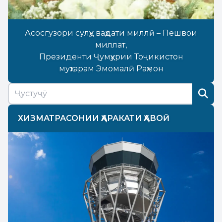
Асосгузори сулҳу ваҳдати миллӣ – Пешвои
миллат,
Президенти Ҷумҳурии Тоҷикистон
муҳтарам Эмомалӣ Раҳмон
ХИЗМАТРАСОНИИ ҲАРАКАТИ ҲАВОӢ