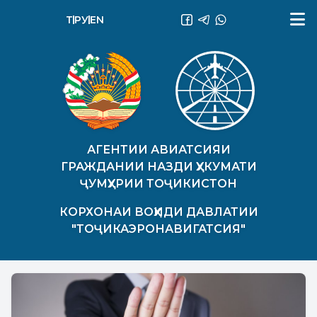
ТҶ
РУ
EN
АГЕНТИИ АВИАТСИЯИ
ГРАЖДАНИИ НАЗДИ ҲУКУМАТИ
ҶУМҲУРИИ ТОҶИКИСТОН
КОРХОНАИ ВОҲИДИ ДАВЛАТИИ
"ТОҶИКАЭРОНАВИГАТСИЯ"