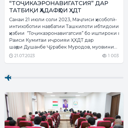
“ТОҶИКАЭРОНАВИГАТСИЯ” ДАР
ТАТБИҚИ ҲАДАФҲОИ ҲХДТ
Санаи 21 июли соли 2023, Маҷлиси ҳисоботӣ-
интихоботии навбатии Ташкилоти ибтидоии
ҳизбии “Тоҷикаэронавигатсия” бо иштироки му
Раиси Кумитаи иҷроияи ҲХДТ дар
шаҳри Душанбе Ҷӯрабек Муродов, муовини
якуми директори генералии КВД...
21.07.2023
1 003