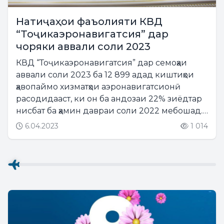
Натиҷаҳои фаъолияти КВД
“Тоҷикаэронавигатсия” дар
чоряки аввали соли 2023
КВД “Тоҷикаэронавигатсия” дар семоҳаи
аввали соли 2023 ба 12 899 адад киштиҳои
ҳавопаймо хизматҳои аэронавигатсионӣ
расодидааст, ки он ба андозаи 22% зиёдтар
нисбат ба ҳамин давраи соли 2022 мебошад.
Ин нишондод санаи 6-ми апрели соли 2023
6.04.2023
1 014
зимни ҳисоботи директори генералӣ
Бегиҷонзода Лоиқ Бегиҷон...