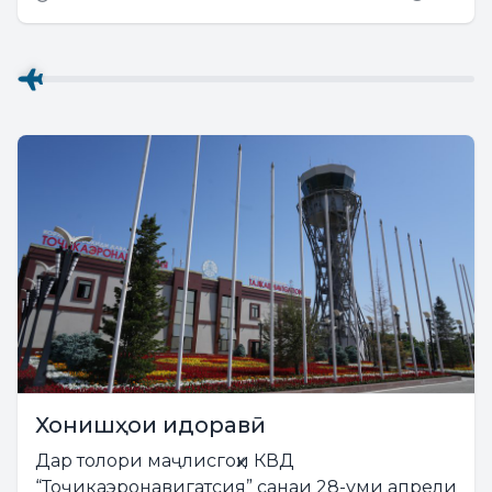
якуми директори генералӣ Даврон
Шодмонбекзода ва ҳайати кормандони
корхона бо...
Хонишҳои идоравӣ
Дар толори маҷлисгоҳи КВД
“Тоҷикаэронавигатсия” санаи 28-уми апрели