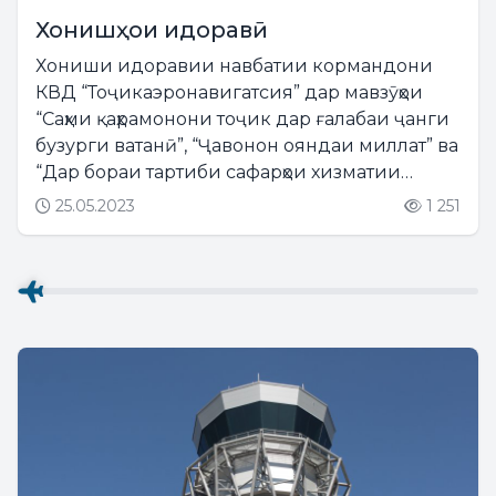
Хонишҳои идоравӣ
Хониши идоравии навбатии кормандони
КВД “Тоҷикаэронавигатсия” дар мавзӯҳои
“Саҳми қаҳрамонони тоҷик дар ғалабаи ҷанги
бузурги ватанӣ”, “Ҷавонон ояндаи миллат” ва
“Дар бораи тартиби сафарҳои хизматии
кормандони корхона” баргузор гардид. Дар
25.05.2023
1 251
мавзӯъи “Саҳми қаҳрамонони тоҷик дар
ғалабаи ҷанги бузурги...