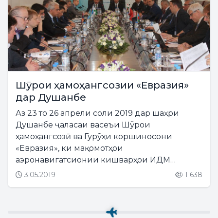
Шӯрои ҳамоҳангсозии «Евразия»
дар Душанбе
Аз 23 то 26 апрели соли 2019 дар шаҳри
Душанбе ҷаласаи васеъи Шўрои
ҳамоҳангсозӣ ва Гурўҳи коршиносони
«Евразия», ки мақомотҳои
аэронавигатсионии кишварҳои ИДМ
мепайвандад, баргузор гардид. Муассисони
3.05.2019
1 638
ШҲ «Евразия», ки соли 1999 ташкил ёфтааст,
Ҷумҳурии Қазоқистон, Ҷумҳурии
Қирғизистон, Федератсияи...