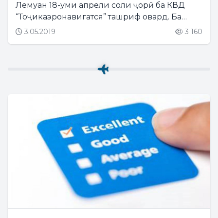
Лемуан 18-уми апрели соли ҷорӣ ба КВД
“Тоҷикаэронавигатся” ташриф овард. Ба
ҳайати расмии Ҷумҳурии Фаронса ҳамчунин
3.05.2019
3 160
Сафири Ҷумҳурии Фаронса дар Ҷумҳурии
Тоҷикистон хонум Ясмин Гуедар ва...