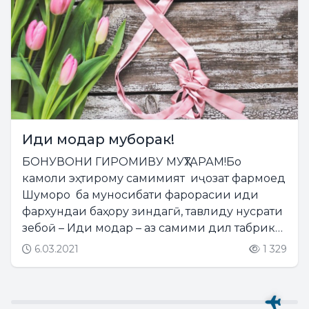
Иди модар муборак!
БОНУВОНИ ГИРОМИВУ МУҲТАРАМ!Бо
камоли эҳтирому самимият иҷозат фармоед
Шуморо ба муносибати фарорасии иди
фархундаи баҳору зиндагӣ, тавлиду нусрати
зебоӣ – Иди модар – аз самими дил табрику
таҳният намуда, бароятон дар ҳама ҷодаҳои
6.03.2021
1 329
ҳаёт бурдбориву баракат, шукуфоии тамоми
умеду орзуҳо,...