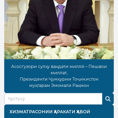
Асосгузори сулҳу ваҳдати миллӣ – Пешвои
миллат,
Президенти Ҷумҳурии Тоҷикистон
муҳтарам Эмомалӣ Раҳмон
ХИЗМАТРАСОНИИ ҲАРАКАТИ ҲАВОӢ