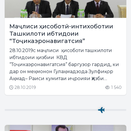
Маҷлиси ҳисоботӣ-интихоботии
Ташкилоти ибтидоии
“Тоҷикаэронавигатсия”
28.10.2019с маҷлиси ҳисоботи ташкилоти
ибтидоии ҳизбии КВД
“Тоҷикаэронавигатсия” баргузор гардид, ки
дар он меҳмонон Гулаҳмадзода Зулфиқор
Аҳмад– Раиси кумитаи иҷроияи Ҳизби
Халқии Демократии Тоҷикистон дар ноҳияи
28.10.2019
1 540
Шоҳмансур ва сарпарасти корхонаамон
Вализода Муҳаммад аз Кумитаи иҷроияи...