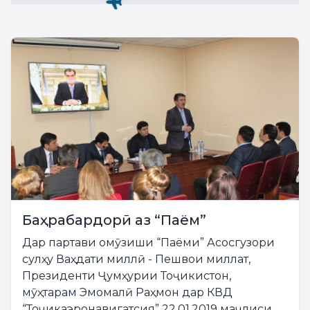
Баҳрабардорӣ аз “Паём”
Дар партави омӯзиши “Паёми” Асосгузори
сулҳу Ваҳдати миллӣ - Пешвои миллат,
Президенти Ҷумҳурии Тоҷикистон,
мӯҳтарам Эмомалӣ Раҳмон дар КВД
“Тоҷикаэронавигатсия” 22.01.2019 маҷлиси