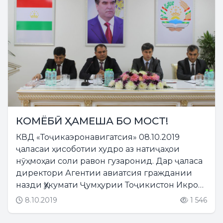
КОМЁБӢ ҲАМЕША БО МОСТ!
КВД «Тоҷикаэронавигатсия» 08.10.2019
ҷаласаи ҳисоботии худро аз натиҷаҳои
нӯҳмоҳаи соли равон гузаронид. Дар ҷаласа
директори Агентии авиатсия граждании
назди Ҳукумати Ҷумҳурии Тоҷикистон Икром
Субҳонзода иштирок намуд....
8.10.2019
1 546