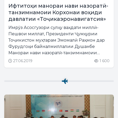
Ифтитоҳи манораи нави назоратӣ-
танзимнамоии Корхонаи воҳиди
давлатии «Тоҷикаэронавигатсия»
Имрӯз Асосгузори сулҳу ваҳдати миллӣ-
Пешвои миллат, Президенти Ҷумҳурии
Тоҷикистон муҳтарам Эмомалӣ Раҳмон дар
Фурудгоҳи байналмиллалии Душанбе
Манораи нави назоратӣ-танзимнамоии
Корхонаи воҳиди давлатии
27.06.2019
1 600
«Тоҷикаэронавигатсия»-ро мавриди
баҳрабардорӣ қарор доданд....