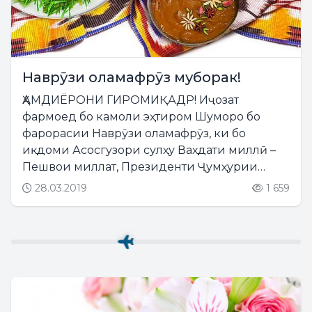
Наврӯзи оламафрӯз муборак!
ҲАМДИЁРОНИ ГИРОМИҚАДР! Иҷозат
фармоед бо камоли эҳтиром Шуморо бо
фарорасии Наврӯзи оламафрӯз, ки бо
иқдоми Асосгузори сулҳу Ваҳдати миллӣ –
Пешвои миллат, Президенти Ҷумҳурии
Тоҷикистон, мӯҳтарам Эмомалӣ Раҳмон
28.03.2019
1 659
ҷаҳонӣ гардид, шодбош намуда, бароятон
шукуфоӣ, дилгармӣ ва болидагиро таманно
дорам!...