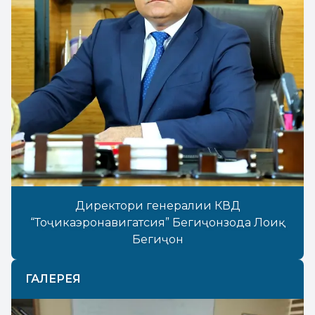
Директори генералии КВД
“Тоҷикаэронавигатсия” Бегиҷонзода Лоиқ
Бегиҷон
ГАЛЕРЕЯ