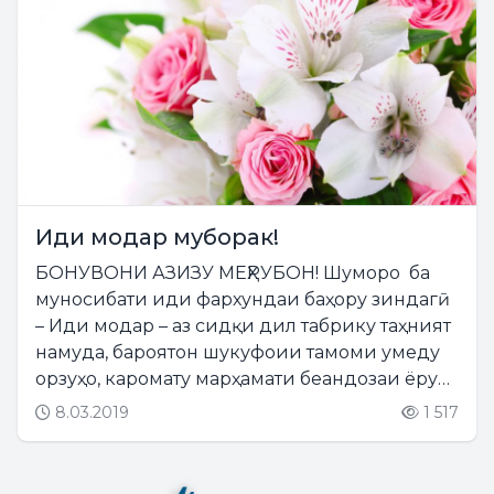
Иди модар муборак!
БОНУВОНИ АЗИЗУ МЕҲРУБОН! Шуморо ба
муносибати иди фархундаи баҳору зиндагӣ
– Иди модар – аз сидқи дил табрику таҳният
намуда, бароятон шукуфоии тамоми умеду
орзуҳо, каромату марҳамати беандозаи ёру
ақрабо, армоншиканиҳои пайваста, саъодату
8.03.2019
1 517
фараҳмандии побарҷои шаҳдово ва
баракату офияти...