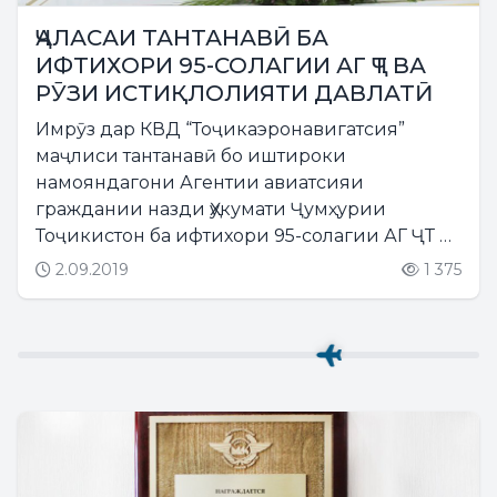
ҶАЛАСАИ ТАНТАНАВӢ БА
ИФТИХОРИ 95-СОЛАГИИ АГ ҶТ ВА
РӮЗИ ИСТИҚЛОЛИЯТИ ДАВЛАТӢ
Имрӯз дар КВД “Тоҷикаэронавигатсия”
маҷлиси тантанавӣ бо иштироки
намояндагони Агентии авиатсияи
граждании назди Ҳукумати Ҷумҳурии
Тоҷикистон ба ифтихори 95-солагии АГ ҶТ ва
Рӯзи Истиқлолияти давлатӣ баргузор
2.09.2019
1 375
гардид. Маҷлисро Директори генералии
корхона Ашуров Л.Б. ҳусни ифтитоҳ бахшида,
пасон дар...