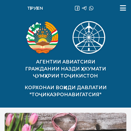
ТҶ
РУ
EN
АГЕНТИИ АВИАТСИЯИ
ГРАЖДАНИИ НАЗДИ ҲУКУМАТИ
ҶУМҲУРИИ ТОҶИКИСТОН
КОРХОНАИ ВОҲИДИ ДАВЛАТИИ
"ТОҶИКАЭРОНАВИГАТСИЯ"