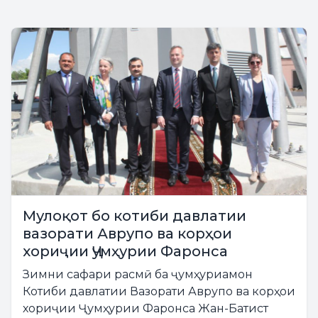
Мулоқот бо котиби давлатии
вазорати Аврупо ва корҳои
хориҷии Ҷумҳурии Фаронса
Зимни сафари расмӣ ба ҷумҳуриамон
Котиби давлатии Вазорати Аврупо ва корҳои
хориҷии Ҷумҳурии Фаронса Жан-Батист