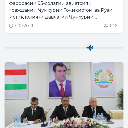
фарорасии 95-солагии авиатсияи
граждании Ҷумҳурии Тоҷикистон ва Рӯзи
Истиқлолияти давлатии Ҷумҳурии
Тоҷикистон аз самими дил табрику таҳният
3.09.2019
1 461
намуда, бароятон муваффақиятҳои беназири
шахсиву ҷамъиятӣ, бурдбориву баракат ва...