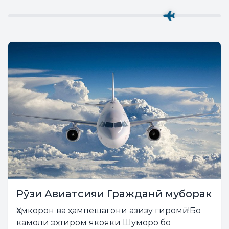
Рӯзи Авиатсияи Гражданӣ муборак
Ҳамкорон ва ҳампешагони азизу гиромӣ!Бо
камоли эҳтиром якояки Шуморо бо