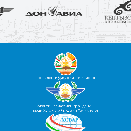
Президенти Ҷумҳурии Тоҷикистон
Агентии авиатсияи граждании
назди Хукумати Ҷумҳурии Тоҷикистон