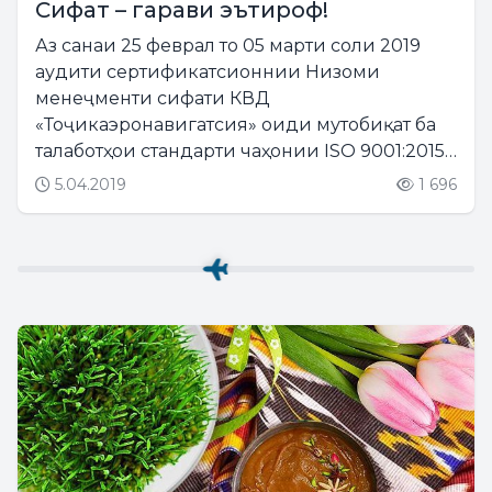
Сифат – гарави эътироф!
Аз санаи 25 феврал то 05 марти соли 2019
аудити сертификатсионнии Низоми
менеҷменти сифати КВД
«Тоҷикаэронавигатсия» оиди мутобиқат ба
талаботҳои стандарти чаҳонии ISO 9001:2015
баргузор гардид.Аудит аз тарафи Агентии
5.04.2019
1 696
стандартизатсия, метрология,
сертификатсия ва нозироти савдои назди
Ҳукумати...