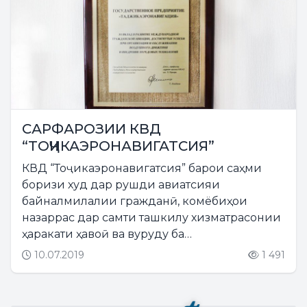
САРФАРОЗИИ КВД
“ТОҶИКАЭРОНАВИГАТСИЯ”
КВД “Тоҷикаэронавигатсия” барои саҳми
боризи худ дар рушди авиатсияи
байналмилалии гражданӣ, комёбиҳои
назаррас дар самти ташкилу хизматрасонии
ҳаракати ҳавоӣ ва вуруду ба
истифодасупории технологияҳои муосиру
10.07.2019
1 491
пешқадам аз ҷониби Кумитаи
байналмилалии авиатсионӣ – МАК бо
ҷоизаи ифтихорӣ сарфароз...