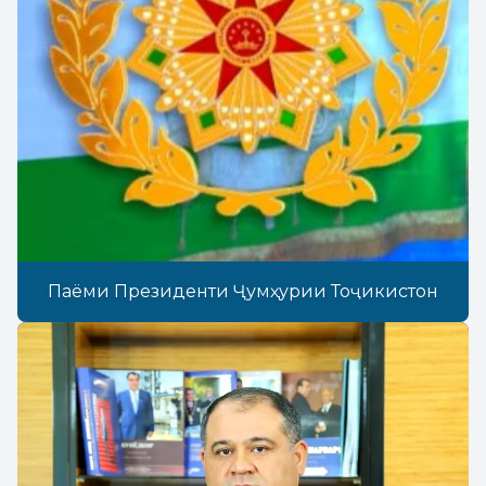
Паёми Президенти Ҷумҳурии Тоҷикистон