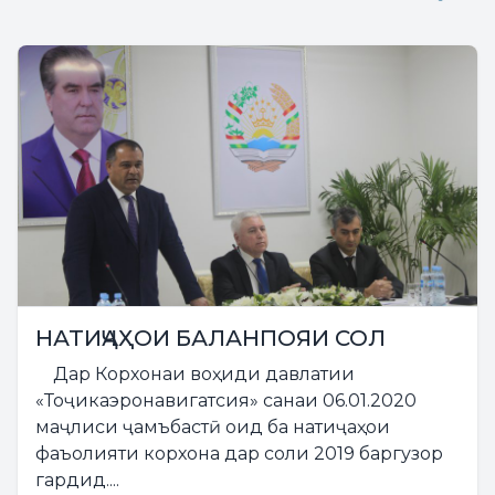
НАТИҶАҲОИ БАЛАНПОЯИ СОЛ
Дар Корхонаи воҳиди давлатии
«Тоҷикаэронавигатсия» санаи 06.01.2020
маҷлиси ҷамъбастӣ оид ба натиҷаҳои
фаъолияти корхона дар соли 2019 баргузор
гардид....