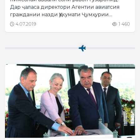
Дар ҷаласа директори Агентии авиатсия
граждании назди Ҳукумати Ҷумҳурии
Тоҷикистон Икром Субҳонзода иштирок
4.07.2019
1 460
намуд....