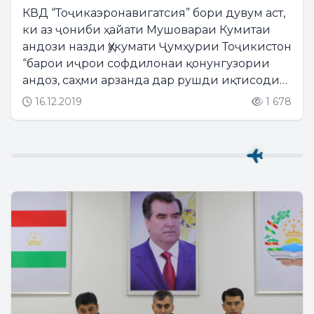
КВД “Тоҷикаэронавигатсия” бори дувум аст,
ки аз ҷониби ҳайати Мушовараи Кумитаи
андози назди Ҳукумати Ҷумҳурии Тоҷикистон
“барои иҷрои софдилонаи қонунгузории
андоз, саҳми арзанда дар рушди иқтисодиёт
ва буҷети давлатӣ “Андозсупорандаи
16.12.2019
1 678
беҳтарини сол” интихоб мешавад. Бори
нахуст ин мукофотро...