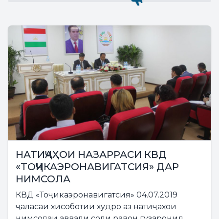
НАТИҶАҲОИ НАЗАРРАСИ КВД
«ТОҶИКАЭРОНАВИГАТСИЯ» ДАР
НИМСОЛА
КВД «Тоҷикаэронавигатсия» 04.07.2019
ҷаласаи ҳисоботии худро аз натиҷаҳои
нимсолаи аввали соли равон гузаронид.