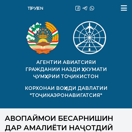
ТҶ
РУ
EN
АГЕНТИИ АВИАТСИЯИ
ГРАЖДАНИИ НАЗДИ ҲУКУМАТИ
ҶУМҲУРИИ ТОҶИКИСТОН
КОРХОНАИ ВОҲИДИ ДАВЛАТИИ
"ТОҶИКАЭРОНАВИГАТСИЯ"
ҲАВОПАЙМОИ БЕСАРНИШИН
ДАР АМАЛИЁТИ НАҶОТДИҲӢ