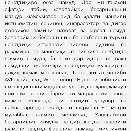
наҷотдиҳиро оғоз намуд. Дар минтақаҳои
офатҳои табиӣ, ҳавопаймои бесарнишини
мазкур маълумотро оид ба ҳолати манзили
истиқоматии сокинон, инфрасохтор ва дигар
дороиҳои заминӣ назорат ва ирсол намуд.
Ҳавопаймои бесарнишин ба роҳбарони гурӯҳи
наҷотдиҳӣ иттилооти видеоӣ, аудиоӣ ва
рақамиро аз манотиқи аз зилзила осебдида
таъмин намуда, ба онҳо дар идора ва паҳн
намудани амалиётҳои наҷотдиҳии муассир ва
дақиқ кӯмак мерасонад. Тавре ки аз ҷониби
AVIC қайд шуд, Wing Loong-2H дорои қобилияти
нигоҳ доштани муддати тӯлонӣ дар ҳаво, ҳамчун
пойгоҳи ҳавоӣ барои хизматрасонии алоқа
хизмат мекунад, ки огоҳии устувор ва
пайвастаро дар майдони тақрибан 50 метри
мураббаъ таъмин менамояд. Ҳавопаймои
бесарнишин инчунин қодир аст дар шароити
шамоли шадид фаъолият намуда, миссияҳои