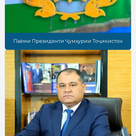
Паёми Президенти Ҷумҳурии Тоҷикистон