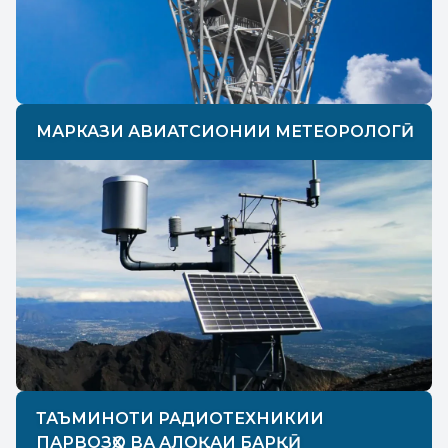
МАРКАЗИ АВИАТСИОНИИ МЕТЕОРОЛОГӢ
ТАЪМИНОТИ РАДИОТЕХНИКИИ
ПАРВОЗҲО ВА АЛОҚАИ БАРҚӢ