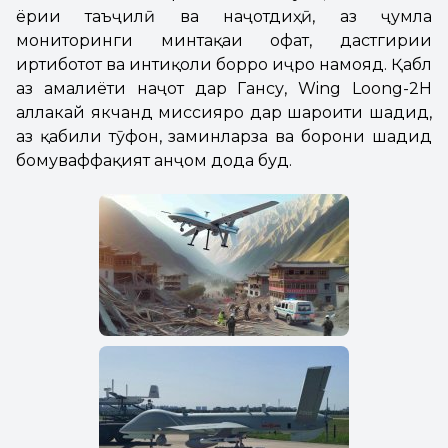
ёрии таъҷилӣ ва наҷотдиҳӣ, аз ҷумла
мониторинги минтақаи офат, дастгирии
иртиботот ва интиқоли борро иҷро намояд. Қабл
аз амалиёти наҷот дар Гансу, Wing Loong-2H
аллакай якчанд миссияро дар шароити шадид,
аз қабили тӯфон, заминларза ва борони шадид
бомуваффақият анҷом дода буд.