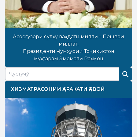
Асосгузори сулҳу ваҳдати миллӣ – Пешвои
миллат,
Президенти Ҷумҳурии Тоҷикистон
муҳтарам Эмомалӣ Раҳмон
ХИЗМАТРАСОНИИ ҲАРАКАТИ ҲАВОӢ