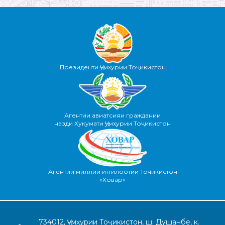
Президенти Ҷумҳурии Тоҷикистон
Агентии авиатсияи граждании
назди Хукумати Ҷумҳурии Тоҷикистон
Агентии миллии иттилоотии Тоҷикистон
«Ховар»
734012, Ҷумҳурии Тоҷикистон, ш. Душанбе, к.