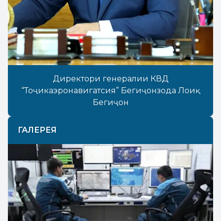
Директори генералии КВД
“Тоҷикаэронавигатсия” Бегиҷонзода Лоиқ
Бегиҷон
ГАЛЕРЕЯ
Previous
Next