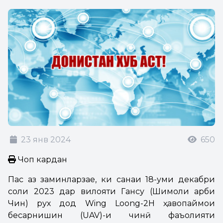
23 янв 2024
650
Чоп кардан
Пас аз заминларзае, ки санаи 18-уми декабри
соли 2023 дар вилояти Гансу (Шимоли Ғарби
Чин) рух дод Wing Loong-2H ҳавопаймои
бесарнишин (UAV)-и чинӣ фаъолияти