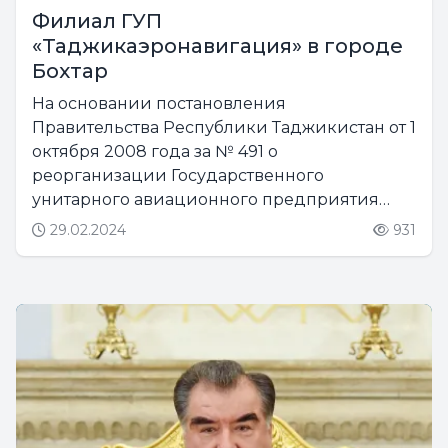
Филиал ГУП
«Таджикаэронавигация» в городе
Бохтар
На основании постановления
Правительства Республики Таджикистан от 1
октября 2008 года за № 491 о
реорганизации Государственного
унитарного авиационного предприятия
«Таджик Эйр» было создано ГУП
29.02.2024
931
«Таджикаэронавигация», которое в
соответствии с уставом предприятия
открыло свои филиалы в городах...