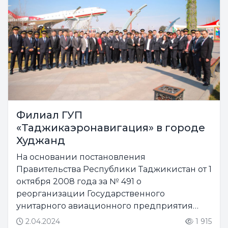
Филиал ГУП
«Таджикаэронавигация» в городе
Худжанд
На основании постановления
Правительства Республики Таджикистан от 1
октября 2008 года за № 491 о
реорганизации Государственного
унитарного авиационного предприятия
«Таджик Эйр» было создано ГУП
2.04.2024
1 915