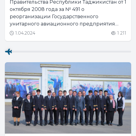
Правительства Республики Таджикистан от 1
октября 2008 года за № 491 о
реорганизации Государственного
унитарного авиационного предприятия
«Таджик Эйр» было создано ГУП
1.04.2024
1 211
«Таджикаэронавигация», которое в
соответствии с уставом предприятия
открыло свои филиалы в городах...