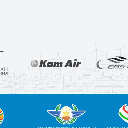
Агентство гражданской авиации
Националь