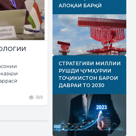
АЛОҚАИ БАРҚӢ
ОЛОГИИ
СТРАТЕГИЯИ МИЛЛИИ
асонии
РУШДИ ҶУМҲУРИИ
рказҳои
ТОҶИКИСТОН БАРОИ
баррасӣ
ДАВРАИ ТО 2030
189