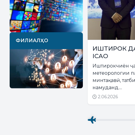
ФИЛИАЛҲО
ИШТИРОК Д
ICAO
Иштирокчиён ҷа
метеорологии п
минтақавӣ, тат
намуданд....
2.06.2026