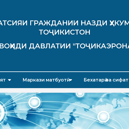
АТСИЯИ ГРАЖДАНИИ НАЗДИ ҲУКУМ
ТОҶИКИСТОН
ВОҲИДИ ДАВЛАТИИ "ТОҶИКАЭРОН
ят
Маркази матбуотӣ
Бехатарӣ ва сифат