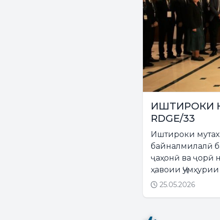
ИШТИРОКИ К
RDGE/33
Иштироки мутах
байналмилалӣ б
ҷаҳонӣ ва ҷорӣ
ҳавоии Ҷумҳурии
25.05.2026