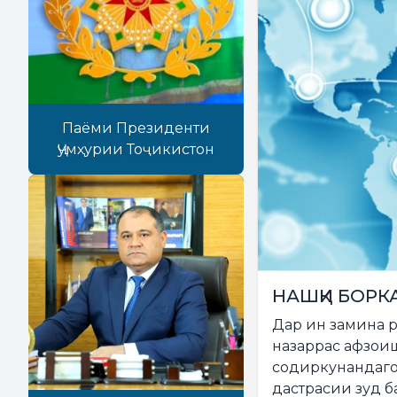
Паёми Президенти
Ҷумҳурии Тоҷикистон
НАШҚИ БОРК
Дар ин замина р
назаррас афзоиш
содиркунандаго
дастрасии зуд б