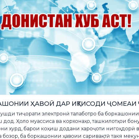
АШОНИИ ҲАВОӢ ДАР ИҚТИСОДИ ҶОМЕАИ
ушди тиҷорати электронӣ талаботро ба боркашонии 
 дод. Ҳоло муассиса ва корхонаҳо, ташкилотҳои бону
ни хурд, барои коҳиш додани хароҷоти нигоҳдорӣ 
а бозор, ба боркашонии ҳавоии саривақтӣ такя мекуна