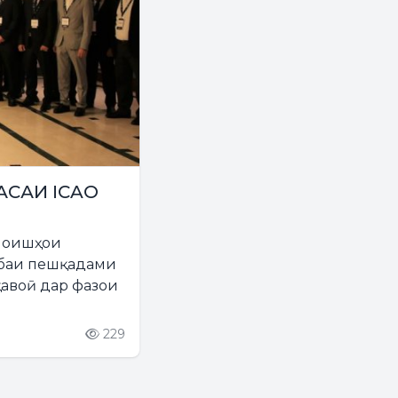
АСАИ ICAO
амоишҳои
ибаи пешқадами
ҳавоӣ дар фазои
229