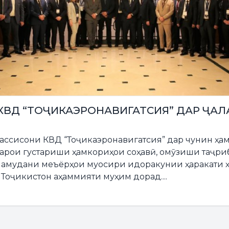
ВД “ТОҶИКАЭРОНАВИГАТСИЯ” ДАР ҶАЛ
ассисони КВД “Тоҷикаэронавигатсия” дар чунин ҳ
арои густариши ҳамкориҳои соҳавӣ, омӯзиши таҷр
 намудани меъёрҳои муосири идоракунии ҳаракати 
 Тоҷикистон аҳаммияти муҳим дорад....