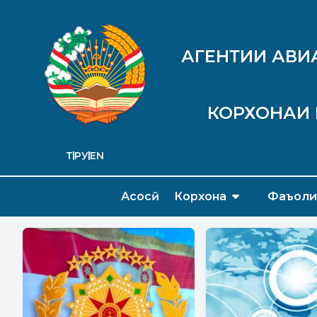
АГЕНТИИ АВИ
КОРХОНАИ 
ТҶ
РУ
EN
Асосӣ
Корхона
Фаъоли