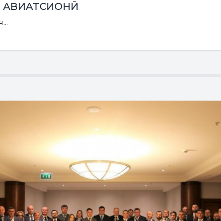
И АВИАТСИОНӢ
..