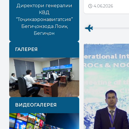
Директори генералии
4.06.2026
КВД
“Тоҷикаэронавигатсия”
Бегиҷонзода Лоиқ
Бегиҷон
ГАЛЕРЕЯ
Previous
Next
ВИДЕОГАЛЕРЕЯ