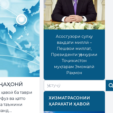
Асосгузори сулҳу
ваҳдати миллӣ –
Пешвои миллат,
Президенти Ҷумҳурии
Тоҷикистон
муҳтарам Эмомалӣ
Раҳмон
 ҶАҲОНӢ
ҳавоӣ ба таври
ХИЗМАТРАСОНИИ
фуз ва ҳатто
ҲАРАКАТИ ҲАВОӢ
ва таъмини
нд....