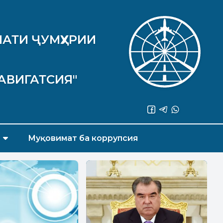
АТИ ҶУМҲУРИИ
АВИГАТСИЯ"
Муқовимат ба коррупсия