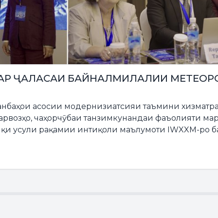
АР ҶАЛАСАИ БАЙНАЛМИЛАЛИИ МЕТЕОР
нбаҳои асосии модернизиатсияи таъмини хизматр
арвозҳо, чаҳорчӯбаи танзимкунандаи фаъолияти ма
биқи усули рақамии интиқоли маълумоти IWXXM-ро 