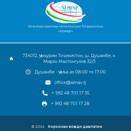
Агентии миллии иттилоотии Тоҷикистон
«Ховар»
734012, Ҷумҳурии Тоҷикистон, ш. Душанбе, к.
Мирзо Мастонгулов 32/3
Душанбе - Ҷумъа аз 08:00 то 17:00
office@airnav.tj
+ 992 48 701 17 35
+ 992 48 701 17 28
© 2024
Корхонаи воҳиди давлатии