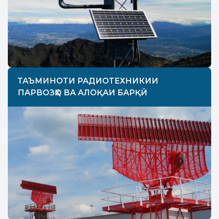
ТАЪМИНОТИ РАДИОТЕХНИКИИ
ПАРВОЗҲО ВА АЛОҚАИ БАРҚӢ