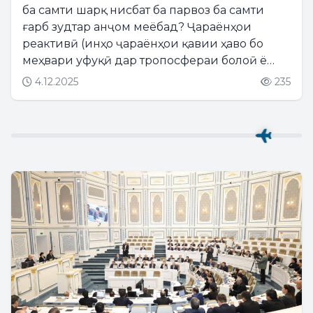
ба самти шарқ нисбат ба парвоз ба самти
ғарб зудтар анҷом меёбад? Ҷараёнҳои
реактивӣ (инҳо ҷараёнҳои қавии ҳаво бо
меҳвари уфуқӣ дар тропосфераи болоӣ ё
стратосфераи поёнӣ мебошанд, ки бо
4.12.2025
235
буришҳои калони амудӣ ва паҳлӯии бод ва як
ё якчанд максимумҳои суръат...