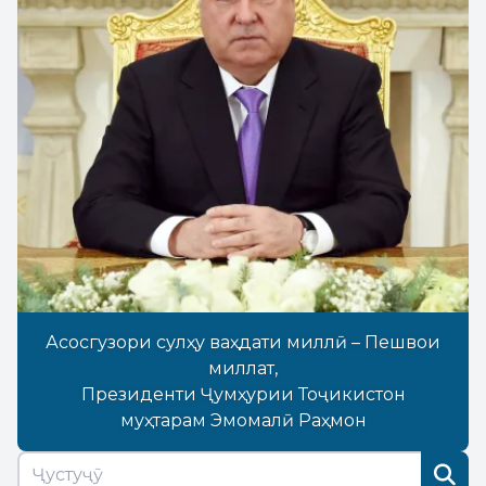
Асосгузори сулҳу ваҳдати миллӣ – Пешвои
миллат,
Президенти Ҷумҳурии Тоҷикистон
муҳтарам Эмомалӣ Раҳмон