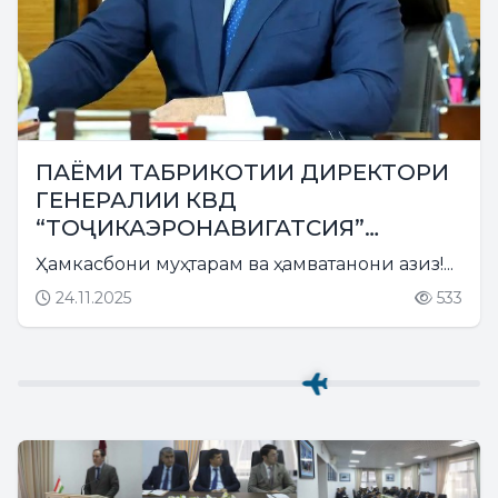
ПАЁМИ ТАБРИКОТИИ ДИРЕКТОРИ
ГЕНЕРАЛИИ КВД
“ТОҶИКАЭРОНАВИГАТСИЯ”
БЕГИҶОНЗОДА ЛОИҚ БЕГИҶОН БА
Ҳамкасбони муҳтарам ва ҳамватанони азиз!...
ИФТИХОРИ РӮЗИ ПАРЧАМИ
24.11.2025
533
ДАВЛАТИИ ҶУМҲУРИИ
ТОҶИКИСТОН