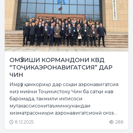
ОМӮЗИШИ КОРМАНДОНИ КВД
“ТОҶИКАЭРОНАВИГАТСИЯ” ДАР
ЧИН
Имрӯз ҳамкориҳо дар соҳаи аэронавигатсия
низ миёни Тоҷикистону Чин ба сатҳи нав
баромада, такмили ихтисоси
мутахассисонитаъминкунандаи
хизматрасониҳои аэронавигатсионӣ оғоз
гардид....
8.12.2025
288