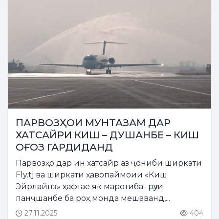
ПАРВОЗҲОИ МУНТАЗАМ ДАР
ХАТСАЙРИ КИШ – ДУШАНБЕ – КИШ
ОҒОЗ ГАРДИДАНД
Парвозҳо дар ин хатсайр аз ҷониби ширкати
Fly.tj ва ширкати ҳавопаймоии «Киш
Эйрлайнз» ҳафтае як маротиба- рӯзи
панҷшанбе ба роҳ монда мешаванд,...
27.11.2025
404