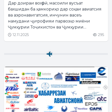
Дар доираи вохӯрӣ, масоили вусъат
бахшидан ба ҳамкориҳо дар соҳаи авиатсия
ва аэронавигатсия, инчунин васеъ
намудани ҷуғрофияи парвозҳо миёни
Ҷумҳурии Тоҷикистон ва Ҷумҳурии
Исломии Эрон баррасӣ гардиданд....
12.11.2025
295