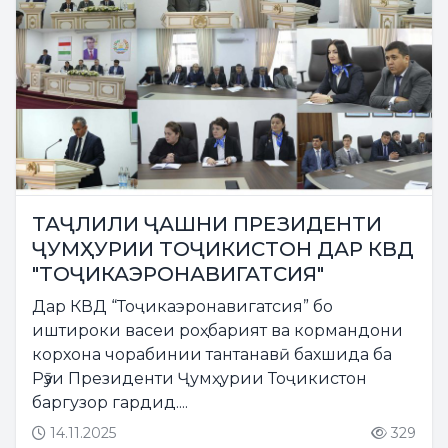
ТАҶЛИЛИ ҶАШНИ ПРЕЗИДЕНТИ
ҶУМҲУРИИ ТОҶИКИСТОН ДАР КВД
"ТОҶИКАЭРОНАВИГАТСИЯ"
Дар КВД “Тоҷикаэронавигатсия” бо
иштироки васеи роҳбарият ва кормандони
корхона чорабинии тантанавӣ бахшида ба
Рӯзи Президенти Ҷумҳурии Тоҷикистон
баргузор гардид....
14.11.2025
329