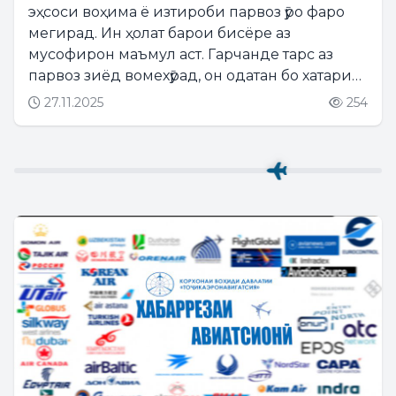
эҳсоси воҳима ё изтироби парвоз ӯро фаро
мегирад. Ин ҳолат барои бисёре аз
мусофирон маъмул аст. Гарчанде тарс аз
парвоз зиёд вомехӯрад, он одатан бо хатари
воқеӣ робита надорад....
27.11.2025
254