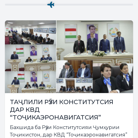
ТАҶЛИЛИ РӮЗИ КОНСТИТУТСИЯ
ДАР КВД
“ТОҶИКАЭРОНАВИГАТСИЯ”
Бахшида ба Рӯзи Конститутсияи Ҷумҳурии
Тоҷикистон, дар КВД “Тоҷикаэронавигатсия”