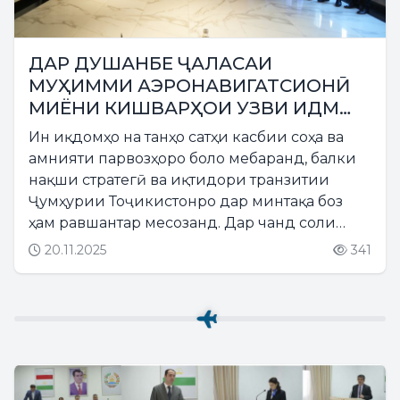
ДАР ДУШАНБЕ ҶАЛАСАИ
МУҲИММИ АЭРОНАВИГАТСИОНӢ
МИЁНИ КИШВАРҲОИ УЗВИ ИДМ
ОҒОЗ ЁФТ
Ин иқдомҳо на танҳо сатҳи касбии соҳа ва
амнияти парвозҳоро боло мебаранд, балки
нақши стратегӣ ва иқтидори транзитии
Ҷумҳурии Тоҷикистонро дар минтақа боз
ҳам равшантар месозанд. Дар чанд соли
охир баргузор гардидани як қатор
20.11.2025
341
чорабиниҳои муҳими сатҳи минтақавӣ ва
байналмилалӣ дар соҳаи...