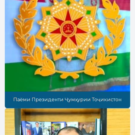
Паёми Президенти Ҷумҳурии Тоҷикистон