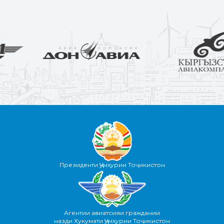
Президенти Ҷумҳурии Тоҷикистон
Агентии авиатсияи граждании
назди Хукумати Ҷумҳурии Тоҷикистон