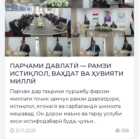
ПАРЧАМИ ДАВЛАТӢ — РАМЗИ
ИСТИҚЛОЛ, ВАҲДАТ ВА ҲУВИЯТИ
МИЛЛӢ
Парчам дар таърихи пуршебу фарози
миллати тоҷик ҳамчун рамзи давлатдорӣ,
истиқлол, ягонагӣ ва сарбаландӣ шинохта
мешавад. Он дорои маъно ва тарзу услуби
хоси истифодабарӣ буда, ҷузъи
ҷудонашавандаи фарҳангу тамаддуни
21.11.2025
558
миллати тоҷик маҳсуб меёбад....