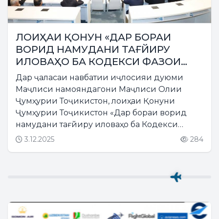
ЛОИҲАИ ҚОНУН «ДАР БОРАИ
ВОРИД НАМУДАНИ ТАҒЙИРУ
ИЛОВАҲО БА КОДЕКСИ ФАЗОИ
ҲАВОИИ ҶУМҲУРИИ
Дар ҷаласаи навбатии иҷлосияи дуюми
ТОҶИКИСТОН» МУҲОКИМА
Маҷлиси намояндагони Маҷлиси Олии
ГАРДИД
Ҷумҳурии Тоҷикистон, лоиҳаи Қонуни
Ҷумҳурии Тоҷикистон «Дар бораи ворид
намудани тағйиру иловаҳо ба Кодекси
фазои ҳавоии Ҷумҳурии Тоҷикистон»
3.12.2025
284
баррасӣ карда шуд....