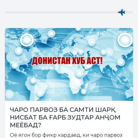
ЧАРО ПАРВОЗ БА САМТИ ШАРҚ
НИСБАТ БА ҒАРБ ЗУДТАР АНҶОМ
МЕЁБАД?
Оё ягон бор фикр кардаед, ки чаро парвоз