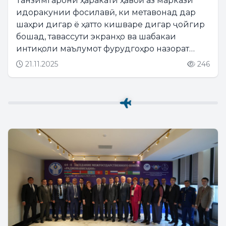
Танзимгарони ҳаракати ҳавоӣ аз маркази
идоракунии фосилавӣ, ки метавонад дар
шаҳри дигар ё ҳатто кишваре дигар ҷойгир
бошад, тавассути экранҳо ва шабакаи
интиқоли маълумот фурудгоҳро назорат
мекунанд. Ин усул ба баланд гардидани
21.11.2025
246
самаранокӣ, коҳиши хароҷот ва афзоиши
сатҳи бехатарӣ мусоидат менамояд....