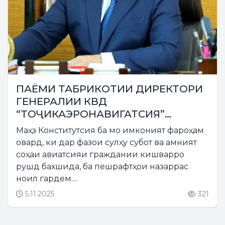
ПАЁМИ ТАБРИКОТИИ ДИРЕКТОРИ
ГЕНЕРАЛИИ КВД
“ТОҶИКАЭРОНАВИГАТСИЯ”
БЕГИҶОНЗОДА ЛОИҚ БЕГИҶОН БА
Маҳз Конститутсия ба мо имконият фароҳам
ИФТИХОРИ РӮЗИ КОНСТИТУТСИЯИ
овард, ки дар фазои сулҳу субот ва амният
ҶУМҲУРИИ ТОҶИКИСТОН
соҳаи авиатсияи граждании кишварро
рушд бахшида, ба пешрафтҳои назаррас
ноил гардем....
5.11.2025
321