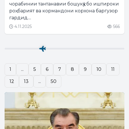
чорабинии тантанавии бошукӯҳ бо иштироки
роҳбарият ва кормандони корхона баргузор
гардид....
4.11.2025
566
1
...
5
6
7
8
9
10
11
12
13
...
50