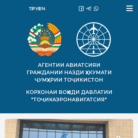
ТҶ
РУ
EN
АГЕНТИИ АВИАТСИЯИ
ГРАЖДАНИИ НАЗДИ ҲУКУМАТИ
ҶУМҲУРИИ ТОҶИКИСТОН
КОРХОНАИ ВОҲИДИ ДАВЛАТИИ
"ТОҶИКАЭРОНАВИГАТСИЯ"