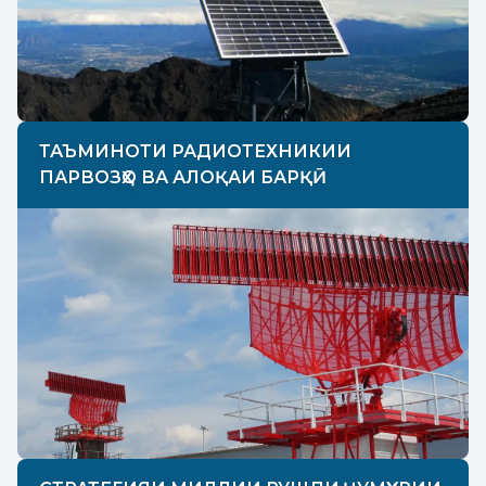
ТАЪМИНОТИ РАДИОТЕХНИКИИ
ПАРВОЗҲО ВА АЛОҚАИ БАРҚӢ