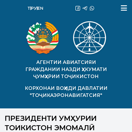
ТҶ
РУ
EN
АГЕНТИИ АВИАТСИЯИ
ГРАЖДАНИИ НАЗДИ ҲУКУМАТИ
ҶУМҲУРИИ ТОҶИКИСТОН
КОРХОНАИ ВОҲИДИ ДАВЛАТИИ
"ТОҶИКАЭРОНАВИГАТСИЯ"
ПРЕЗИДЕНТИ ҶУМҲУРИИ
ТОҶИКИСТОН ЭМОМАЛӢ