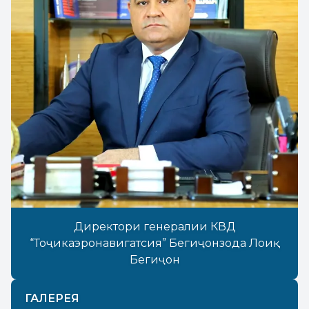
Директори генералии КВД
“Тоҷикаэронавигатсия” Бегиҷонзода Лоиқ
Бегиҷон
ГАЛЕРЕЯ