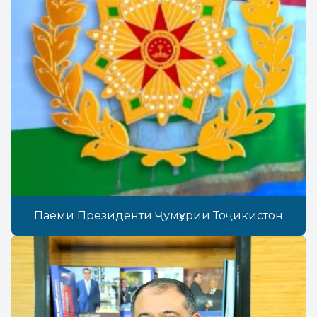
Паёми Президенти Ҷумҳурии Тоҷикистон