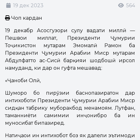
19 дек 2023
564
Чоп кардан
19 декабр Асосгузори сулҳу ваҳдати миллӣ —
Пешвои миллат, Президенти Ҷумҳурии
Тоҷикистон муҳтарам Эмомалӣ Раҳмон ба
Президенти Ҷумҳурии Арабии Миср муҳтарам
Абдулфаттоҳ ас-Сисӣ барқияи шодбошӣ ирсол
намуданд, ки дар он гуфта мешавад:
«Ҷаноби Олӣ,
Шуморо бо пирӯзии баҳснопазиратон дар
интихоботи Президенти Ҷумҳурии Арабии Миср
сидқан табрику муборакбод менамоям. Лутфан,
таманниёти самимии инҷонибро ба ин
муносибат бипазиред.
Натиҷаҳои ин интихобот боз як далели эътимоди