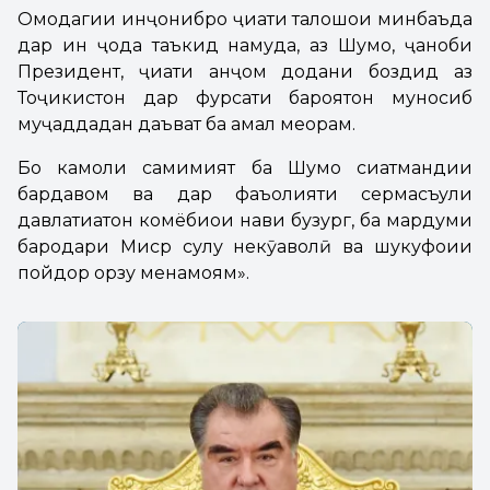
Омодагии инҷонибро ҷиҳати талошҳои минбаъда
дар ин ҷода таъкид намуда, аз Шумо, ҷаноби
Президент, ҷиҳати анҷом додани боздид аз
Тоҷикистон дар фурсати бароятон муносиб
муҷаддадан даъват ба амал меорам.
Бо камоли самимият ба Шумо сиҳатмандии
бардавом ва дар фаъолияти сермасъули
давлатиатон комёбиҳои нави бузург, ба мардуми
бародари Миср сулҳу некӯаҳволӣ ва шукуфоии
пойдор орзу менамоям».