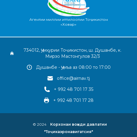
Агентии миллии иттилоотии Тоҷикистон
«Ховар»
734012, Ҷумҳурии Тоҷикистон, ш. Душанбе, к.
Мирзо Мастонгулов 32/3
Душанбе - Ҷумъа аз 08:00 то 17:00
office@airnav.tj
+ 992 48 701 17 35
+ 992 48 701 17 28
© 2024
Корхонаи воҳиди давлатии
"Тоҷикаэронавигатсия"