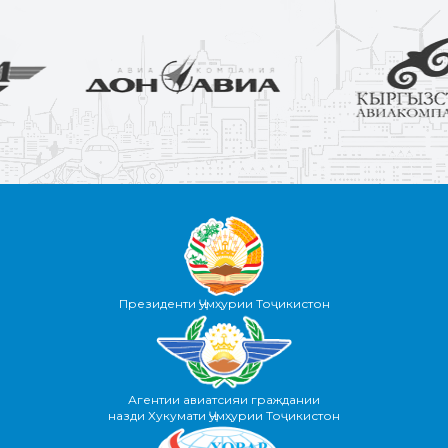
Президенти Ҷумҳурии Тоҷикистон
Агентии авиатсияи граждании
назди Хукумати Ҷумҳурии Тоҷикистон