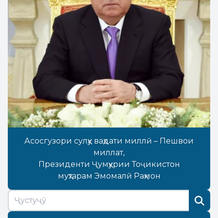
Асосгузори сулҳу ваҳдати миллӣ – Пешвои
миллат,
Президенти Ҷумҳурии Тоҷикистон
муҳтарам Эмомалӣ Раҳмон