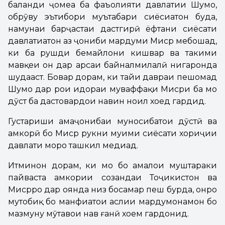
баланди ҷомеа ба фаъолияти давлатии Шумо,
обрӯву эътибори муътабари сиёсиатон буда,
намунаи барҷастаи дастгирӣ ёфтани сиёсати
давлатиатон аз ҷониби мардуми Миср мебошад,
ки ба рушди бемайлони кишвар ва таҳкими
мавқеи он дар арсаи байналмилалӣ нигаронда
шудааст. Бовар дорам, ки тайи давраи пешомад
Шумо дар роҳи идораи муваффақи Мисри ба мо
дӯст ба дастовардҳои навин ноил хоҳед гардид.
Густариши ҳамаҷонибаи муносибатҳои дӯстӣ ва
ҳамкорӣ бо Миср рукни муҳими сиёсати хориҷии
давлати моро ташкил медиҳад.
Итминон дорам, ки мо бо амалҳои муштараки
пайваста ҳамкории созандаи Тоҷикистон ва
Мисрро дар оянда низ босамар пеш бурда, онро
мутобиқ бо манфиатҳои аслии мардумонамон бо
мазмуну мӯҳтавои нав ғанӣ хоҳем гардонид.