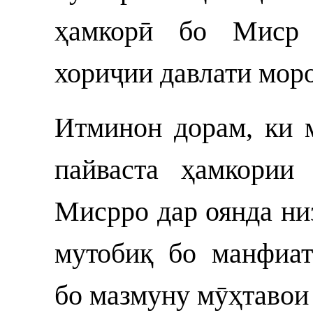
ҳамкорӣ бо Миср 
хориҷии давлати мор
Итминон дорам, ки 
пайваста ҳамкории
Мисрро дар оянда ни
мутобиқ бо манфиа
бо мазмуну мӯҳтавои 