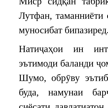
Миср сидқан табри
Лутфан, таманниёти
муносибат бипазиред
Натиҷаҳои ин инт
эътимоди баланди ҷо
Шумо, обрӯву эътиб
буда, намунаи бар
сиёсати давлатиато