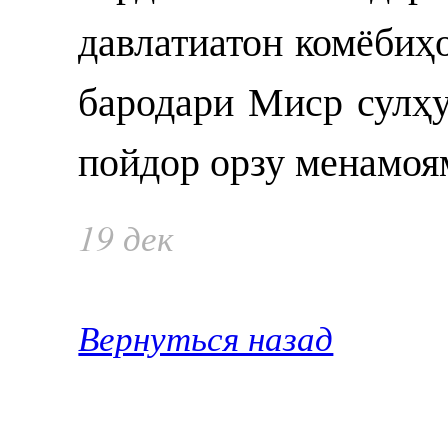
давлатиатон комёбиҳо
бародари Миср сулҳ
пойдор орзу менамоя
19 дек
Вернуться назад