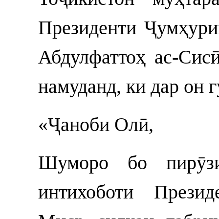
Президенти Ҷумҳур
Абдулфаттоҳ ас-Сис
намуданд, ки дар он 
«Ҷаноби Олӣ,
Шуморо бо пирӯзи
интихоботи Прези