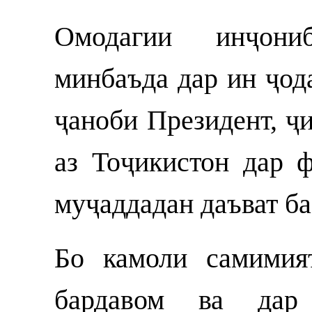
Омодагии инҷони
минбаъда дар ин ҷод
ҷаноби Президент, ҷ
аз Тоҷикистон дар 
муҷаддадан даъват ба
Бо камоли самимия
бардавом ва дар 