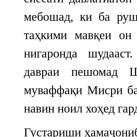
мебошад, ки ба ру
таҳкими мавқеи он
нигаронда шудааст
давраи пешомад 
муваффақи Мисри ба
навин ноил хоҳед гар
Густариши ҳамаҷониб