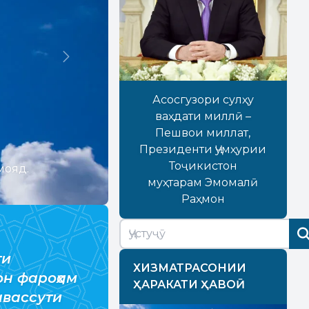
Next
Асосгузори сулҳу
ваҳдати миллӣ –
Пешвои миллат,
Президенти Ҷумҳурии
Тоҷикистон
муҳтарам Эмомалӣ
Раҳмон
ти
ХИЗМАТРАСОНИИ
н фароҳам
ҲАРАКАТИ ҲАВОӢ
авассути