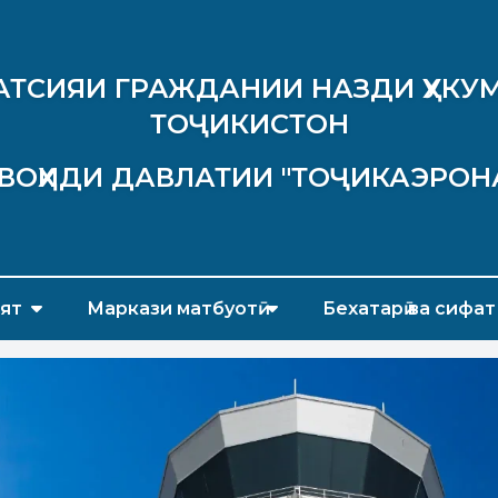
АТСИЯИ ГРАЖДАНИИ НАЗДИ ҲУКУМ
ТОҶИКИСТОН
ВОҲИДИ ДАВЛАТИИ "ТОҶИКАЭРОН
ят
Маркази матбуотӣ
Бехатарӣ ва сифат