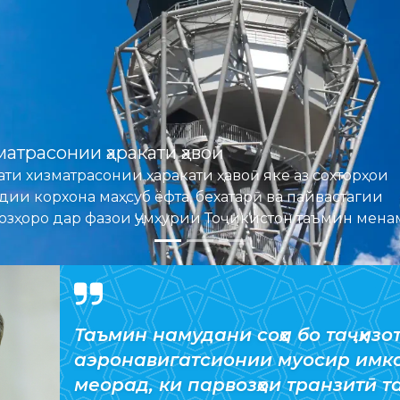
кази авиатсионии метеорологӣ
ази метеорологии авиатсионӣ ташкили муроқибаи
астаи боду ҳаворо ба роҳ монда, дар асоси маводи
синоптикӣ маълумотномаҳои авиатсионӣ таҳия
мояд.
Таъмин намудани соҳа бо таҷҳизо
аэронавигатсионии муосир имко
меорад, ки парвозҳои транзитӣ т