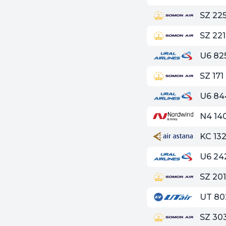
SZ 22
SZ 221
U6 82
SZ 171
U6 84
N4 14
KC 13
U6 24
SZ 20
UT 80
SZ 30