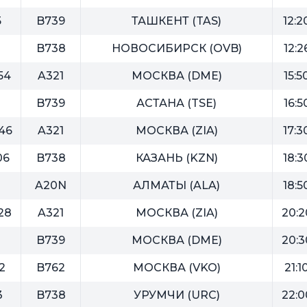
5
B739
ТАШКЕНТ (TAS)
12:2
B738
НОВОСИБИРСК (OVB)
12:2
54
A321
МОСКВА (DME)
15:5
B739
АСТАНА (TSE)
16:5
46
A321
МОСКВА (ZIA)
17:3
06
B738
КАЗАНЬ (KZN)
18:3
2
A20N
АЛМАТЫ (ALA)
18:5
28
A321
МОСКВА (ZIA)
20:2
1
B739
МОСКВА (DME)
20:3
2
B762
МОСКВА (VKO)
21:1
3
B738
УРУМЧИ (URC)
22:0