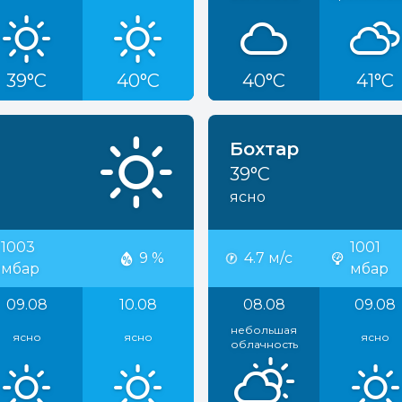
39°C
40°C
40°C
41°C
Бохтар
39°C
ясно
1003
1001
9 %
4.7 м/с
мбар
мбар
09.08
10.08
08.08
09.08
небольшая
ясно
ясно
ясно
облачность