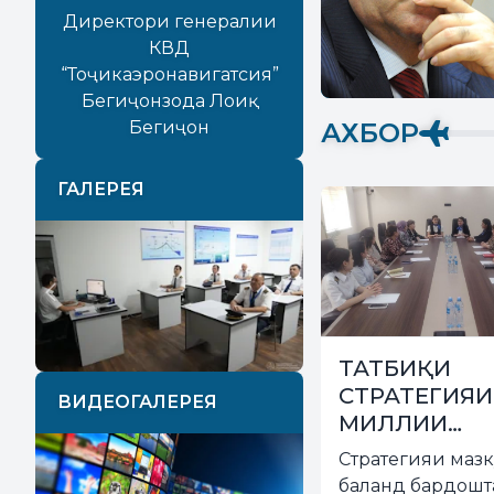
Директори генералии
КВД
“Тоҷикаэронавигатсия”
Бегиҷонзода Лоиқ
АХБОР
Бегиҷон
ГАЛЕРЕЯ
Previous
Next
МАНОРАИ
ТАТБИҚИ
МУНАЗЗИМӢ,
СТРАТЕГИЯИ
ВИДЕОГАЛЕРЕЯ
НАЗДИКШАВӢ БА
МИЛЛИИ
ФУРУД ВА ДАР
ФАЪОЛГАРД
Танзимгарони ҳаракати
Стратегияи мазк
МАСИР: УСУЛҲОИ
НАҚШИ ЗАН
ҳавоӣ солҳои зиёд
баланд бардошт