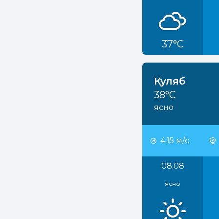
37°C
Куляб
38°C
ясно
4.15 м/с
08.08
ясно