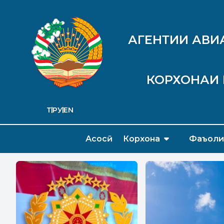
АГЕНТИИ АВИ
КОРХОНАИ 
ТҶ
РУ
EN
Асосӣ
Корхона
Фаъоли