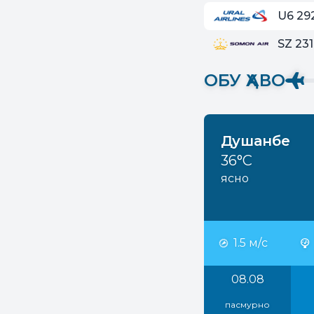
U6 29
SZ 231
ОБУ ҲАВО
Душанбе
36°C
ясно
1.5 м/с
08.08
пасмурно