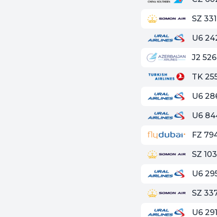
SZ 331
U6 24
J2 526
TK 25
U6 28
U6 84
FZ 79
SZ 10
U6 29
SZ 33
U6 29