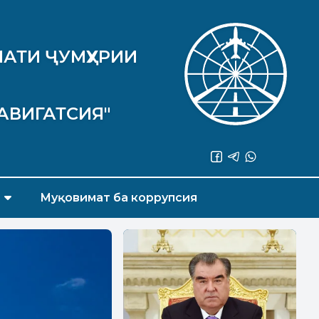
АТИ ҶУМҲУРИИ
АВИГАТСИЯ"
Муқовимат ба коррупсия