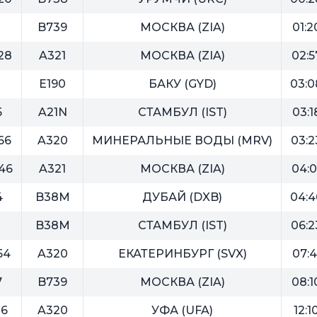
B739
МОСКВА (ZIA)
01:2
28
A321
МОСКВА (ZIA)
02:5
E190
БАКУ (GYD)
03:0
5
A21N
СТАМБУЛ (IST)
03:1
66
A320
МИНЕРАЛЬНЫЕ ВОДЫ (MRV)
03:2
46
A321
МОСКВА (ZIA)
04:0
4
B38M
ДУБАЙ (DXB)
04:4
3
B38M
СТАМБУЛ (IST)
06:2
54
A320
ЕКАТЕРИНБУРГ (SVX)
07:4
7
B739
МОСКВА (ZIA)
08:1
16
A320
УФА (UFA)
12:1