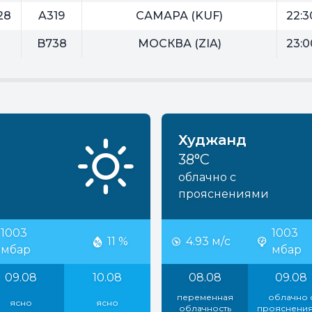
28
A319
САМАРА (KUF)
22:3
B738
МОСКВА (ZIA)
23:0
Худжанд
38°C
облачно с
прояснениями
1003
1003
11 %
4.93 м/с
мбар
мбар
09.08
10.08
08.08
09.08
переменная
облачно 
ясно
ясно
облачность
прояснени