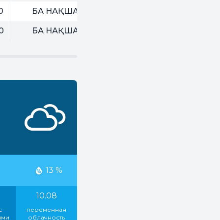
0
БА НАҚША
0
БА НАҚША
13 %
10.08
с
переменная
ями
облачность