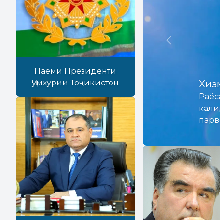
Previous
Мар
Паёми Президенти
Ҷумҳурии Тоҷикистон
Марк
пайв
аэро
мена