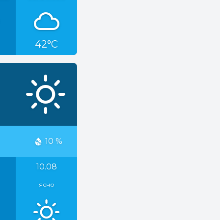
42°C
10 %
10.08
ясно