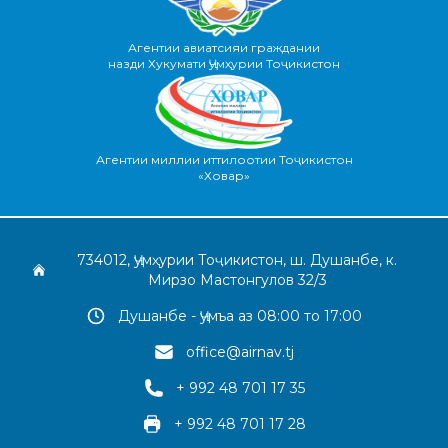
Агентии авиатсияи граждании
назди Хукумати Ҷумҳурии Тоҷикистон
Агентии миллии иттилоотии Тоҷикистон
«Ховар»
734012, Ҷумҳурии Тоҷикистон, ш. Душанбе, к.
Мирзо Мастонгулов 32/3
Душанбе - Ҷумъа аз 08:00 то 17:00
office@airnav.tj
+ 992 48 701 17 35
+ 992 48 701 17 28