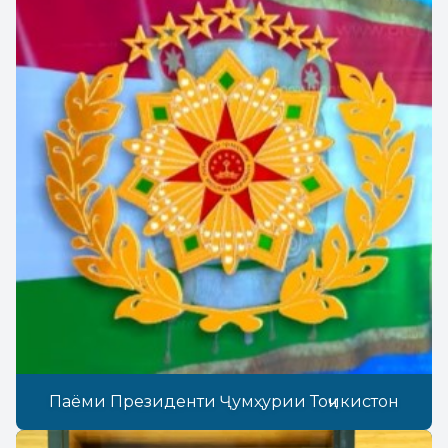
Паёми Президенти Ҷумҳурии Тоҷикистон