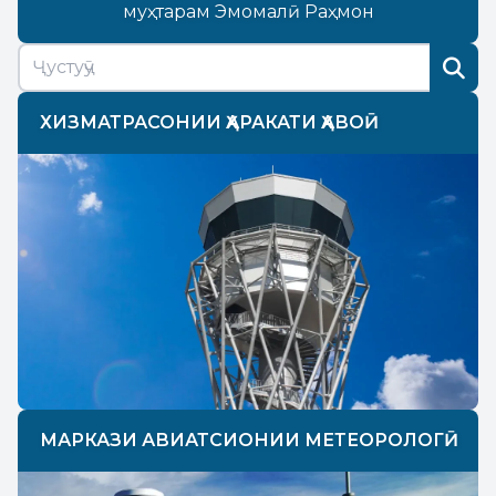
муҳтарам Эмомалӣ Раҳмон
ХИЗМАТРАСОНИИ ҲАРАКАТИ ҲАВОӢ
МАРКАЗИ АВИАТСИОНИИ МЕТЕОРОЛОГӢ