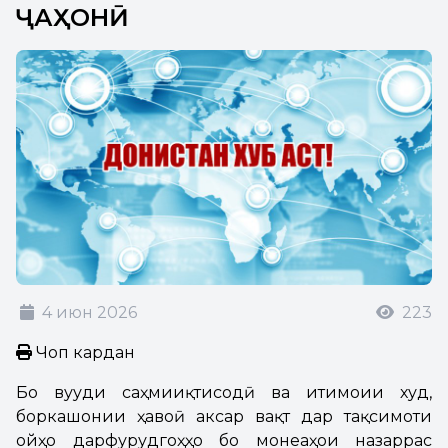
ҶАҲОНӢ
4 июн 2026
223
Чоп кардан
Бо вуҷуди саҳмииқтисодӣ ва иҷтимоии худ,
боркашонии ҳавоӣ аксар вақт дар тақсимоти
ҷойҳо дарфурудгоҳҳо бо монеаҳои назаррас