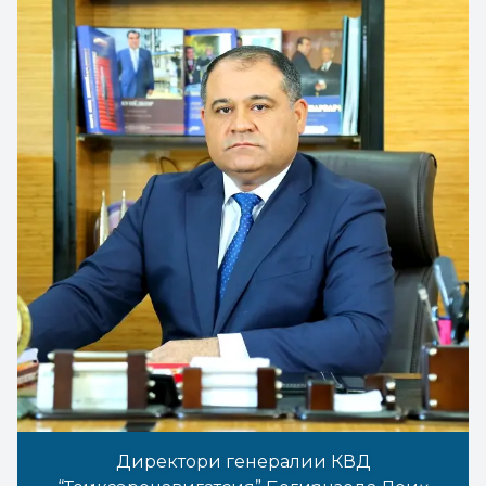
Директори генералии КВД