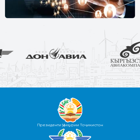
Президенти Ҷумҳурии Тоҷикистон