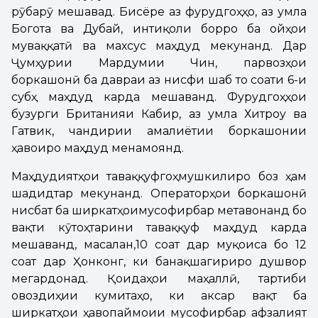
рӯбарӯ мешавад. Бисёре аз фурудгоҳҳо, аз ҷумла
Богота ва Дубай, интиқоли борро ба ҷойҳои
муваққатӣ ва махсус маҳдуд мекунанд. Дар
Ҷумҳурии Мардумии Чин, парвозҳои
боркашонӣ ба давраи аз нисфи шаб то соати 6-и
субҳ маҳдуд карда мешаванд. Фурудгоҳҳои
бузурги Британияи Кабир, аз ҷумла Хитроу ва
Гатвик, чандирии амалиётии боркашонии
ҳавоиро маҳдуд менамоянд.
Маҳдудиятҳои таваққуфгоҳмушкилиро боз ҳам
шадидтар мекунанд. Операторҳои боркашонӣ
нисбат ба ширкатҳоимусофирбар метавонанд бо
вақти кӯтоҳтарини таваққуф маҳдуд карда
мешаванд, масалан,10 соат дар муқоиса бо 12
соат дар Ҳонконг, ки банақшагириро душвор
мегардонад. Қоидаҳои маҳаллӣ, тартиби
овоздиҳии кумитаҳо, ки аксар вақт ба
ширкатҳои ҳавопаймоии мусофирбар афзалият