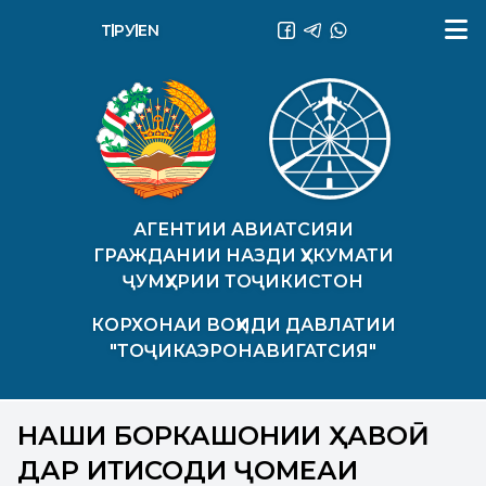
ТҶ
РУ
EN
АГЕНТИИ АВИАТСИЯИ
ГРАЖДАНИИ НАЗДИ ҲУКУМАТИ
ҶУМҲУРИИ ТОҶИКИСТОН
КОРХОНАИ ВОҲИДИ ДАВЛАТИИ
"ТОҶИКАЭРОНАВИГАТСИЯ"
НАШҚИ БОРКАШОНИИ ҲАВОӢ
ДАР ИҚТИСОДИ ҶОМЕАИ