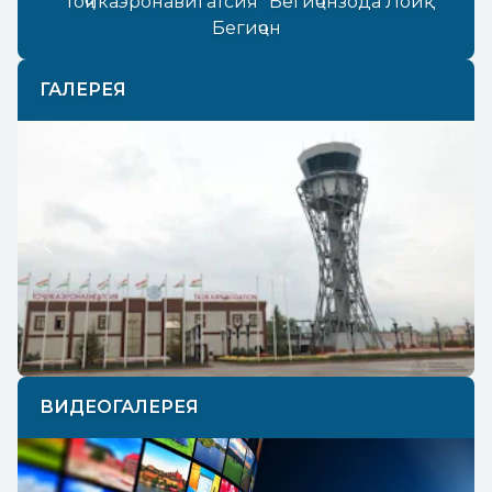
“Тоҷикаэронавигатсия” Бегиҷонзода Лоиқ
Бегиҷон
ГАЛЕРЕЯ
Previous
Next
ВИДЕОГАЛЕРЕЯ