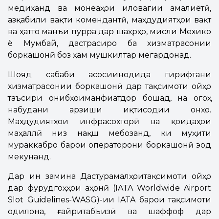
медиҳанд ва монеаҳои иловагии амалиётӣ,
азқабили вақти комендантӣ, маҳдудиятҳои вақт
ва ҳатто манъи пурра дар шаҳрҳо, мисли Мехико
ё Мумбай, дастрасиро ба хизматрасонии
боркашонӣ боз ҳам мушкилтар мегардонад.
Шояд сабаби асосиинодида гирифтани
хизматрасонии боркашонӣ дар тақсимоти ҷойҳо
таъсири ҷонибҳоиманфиатдор бошад, на огоҳ
набудани арзиши иқтисодии онҳо.
Маҳдудиятҳои инфрасохторӣ ва қоидаҳои
маҳаллӣ низ нақш мебозанд, ки муҳити
мураккабро барои операторони боркашонӣ эҷод
мекунанд.
Дар ин замина Дастурамалҳоитақсимоти ҷойҳо
дар фурудгоҳҳои ҷаҳонӣ (IATA Worldwide Airport
Slot Guidelines-WASG)-ии IATA барои тақсимоти
одилона, ғайритабъизӣ ва шаффоф дар