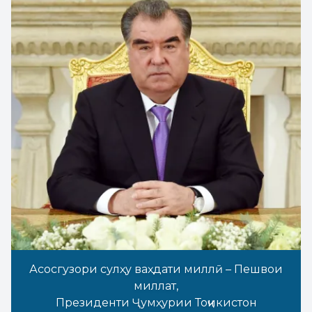
Асосгузори сулҳу ваҳдати миллӣ – Пешвои
миллат,
Президенти Ҷумҳурии Тоҷикистон