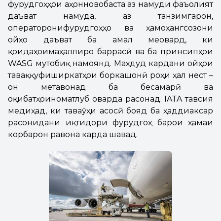
фурудгоҳҳои ҷаҳонновобаста аз намуди фаъолият
даъват намуда, аз танзимгарон,
операторонифурудгоҳҳо ва ҳамоҳангсозони
ҷойҳо даъват ба амал меовард, ки
қоидаҳоимаҳаллиро баррасӣ ва ба принсипҳои
WASG мутобиқ намоянд. Маҳдуд кардани ҷойҳои
таваққуфиширкатҳои боркашонӣ роҳи ҳал нест –
он метавонад ба бесамарӣ ва
оқибатҳоиноматлуб оварда расонад. IATA тавсия
медиҳад, ки таваҷҷӯҳи асосӣ бояд ба ҳаддиаксар
расонидани иқтидори фурудгоҳ барои ҳамаи
корбарон равона карда шавад.