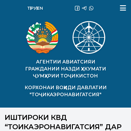
ТҶ
РУ
EN
АГЕНТИИ АВИАТСИЯИ
ГРАЖДАНИИ НАЗДИ ҲУКУМАТИ
ҶУМҲУРИИ ТОҶИКИСТОН
КОРХОНАИ ВОҲИДИ ДАВЛАТИИ
"ТОҶИКАЭРОНАВИГАТСИЯ"
ИШТИРОКИ КВД
“ТОҶИКАЭРОНАВИГАТСИЯ” ДАР