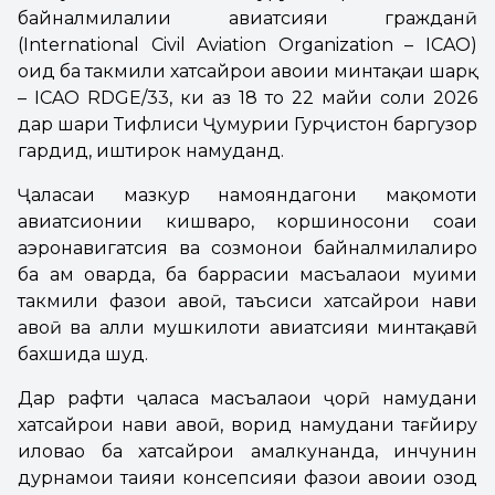
байналмилалии авиатсияи гражданӣ
(International Civil Aviation Organization – ICAO)
оид ба такмили хатсайрҳои ҳавоии минтақаи шарқ
– ICAO RDGE/33, ки аз 18 то 22 майи соли 2026
дар шаҳри Тифлиси Ҷумҳурии Гурҷистон баргузор
гардид, иштирок намуданд.
Ҷаласаи мазкур намояндагони мақомоти
авиатсионии кишварҳо, коршиносони соҳаи
аэронавигатсия ва созмонҳои байналмилалиро
ба ҳам оварда, ба баррасии масъалаҳои муҳими
такмили фазои ҳавоӣ, таъсиси хатсайрҳои нави
ҳавоӣ ва ҳалли мушкилоти авиатсияи минтақавӣ
бахшида шуд.
Дар рафти ҷаласа масъалаҳои ҷорӣ намудани
хатсайрҳои нави ҳавоӣ, ворид намудани тағйиру
иловаҳо ба хатсайрҳои амалкунанда, инчунин
дурнамои таҳияи консепсияи фазои ҳавоии озод