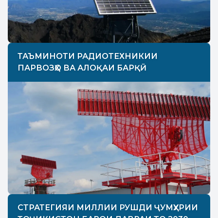
ТАЪМИНОТИ РАДИОТЕХНИКИИ
ПАРВОЗҲО ВА АЛОҚАИ БАРҚӢ
СТРАТЕГИЯИ МИЛЛИИ РУШДИ ҶУМҲУРИИ