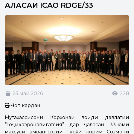
ҶАЛАСАИ ICAO RDGE/33
25 май 2026
228
Чоп кардан
Мутахассисони Корхонаи воҳиди давлатии
“Тоҷикаэронавигатсия” дар ҷаласаи 33-юми
махсуси ҳамоҳангсозии гурӯҳи кории Созмони