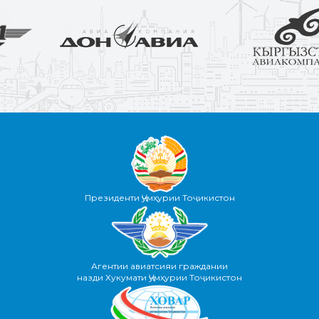
Президенти Ҷумҳурии Тоҷикистон
Агентии авиатсияи граждании
назди Хукумати Ҷумҳурии Тоҷикистон