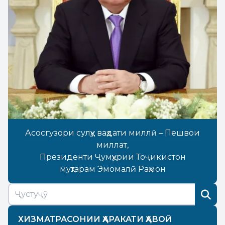
Асосгузори сулҳу ваҳдати миллӣ – Пешвои
миллат,
Президенти Ҷумҳурии Тоҷикистон
муҳтарам Эмомалӣ Раҳмон
ХИЗМАТРАСОНИИ ҲАРАКАТИ ҲАВОӢ