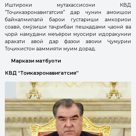
Иштироки мутахассисони КВД
“Тоҷикаэронавигатсия” дар чунин ҳамоишҳои
байналмилалӣ барои густариши ҳамкориҳои
соҳавӣ, омӯзиши таҷрибаи пешқадами ҷаҳонӣ ва
ҷорӣ намудани меъёрҳои муосири идоракунии
ҳаракати ҳавоӣ дар фазои ҳавоии Ҷумҳурии
Тоҷикистон аҳаммияти муҳим дорад.
Маркази матбуоти
КВД “Тоҷикаэронавигатсия”