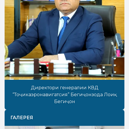
Директори генералии КВД
“Тоҷикаэронавигатсия” Бегиҷонзода Лоиқ
Бегиҷон
ГАЛЕРЕЯ