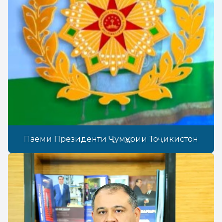
Паёми Президенти Ҷумҳурии Тоҷикистон