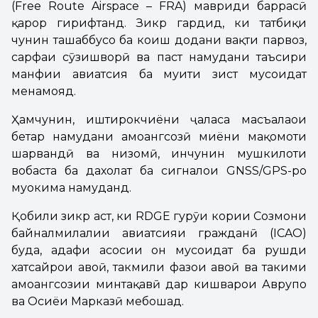
(Free Route Airspace – FRA) мавриди баррасӣ
қарор гирифтанд. Зикр гардид, ки татбиқи
чунин ташаббусҳо ба коҳиш додани вақти парвоз,
сарфаи сӯзишворӣ ва паст намудани таъсири
манфии авиатсия ба муҳити зист мусоидат
менамояд.
Ҳамчунин, иштирокчиёни ҷаласа масъалаҳои
беҳтар намудани ҳамоҳангсозӣ миёни мақомоти
шаҳрвандӣ ва низомӣ, инчунин мушкилоти
вобаста ба дахолат ба сигналҳои GNSS/GPS-ро
муҳокима намуданд.
Қобили зикр аст, ки RDGE гурӯҳи кории Созмони
байналмилалии авиатсияи гражданӣ (ICAO)
буда, ҳадафи асосии он мусоидат ба рушди
хатсайрҳои ҳавоӣ, такмили фазои ҳавоӣ ва таҳкими
ҳамоҳангсозии минтақавӣ дар кишварҳои Аврупо
ва Осиёи Марказӣ мебошад.