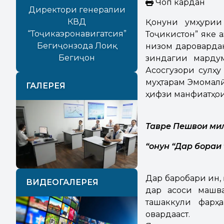
Чоп кардан
Директори генералии
КВД
Қонуни Ҷумҳури
“Тоҷикаэронавигатсия”
Тоҷикистон” яке 
Бегиҷонзода Лоиқ
низом дароварда
Бегиҷон
зиндагии марду
Асосгузори сулҳу
муҳтарам Эмомалӣ
ГАЛЕРЕЯ
ҳифзи манфиатҳои
Тавре Пешвои ми
Previous
Next
“
онун
“Дар
бораи
Дар баробари ин,
ВИДЕОГАЛЕРЕЯ
дар асоси машв
ташаккули фарҳ
овардааст.