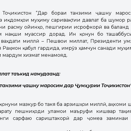
и Тоҷикистон “Дар бораи танзими ҷашну марос
аз иқдомҳои муҳиму саривақтии давлат ба шумор ра
ни расму ойинҳо, пешгирии исрофкорӣ ва баланд 
м нақши муассир дорад. Ин қонун бо ташаббус
 ваҳдати миллӣ – Пешвои миллат, Президенти Ҷу
 Раҳмон қабул гардида, имрӯз ҳамчун санади муҳ
 мардум хизмат менамояд.
ллат таъкид намудаанд:
танзими
ҷ
ашну
маросим
дар
Ҷ
ум
ҳ
урии
То
ҷ
икистон
 қонуни мазкур бо такя ба арзишҳои миллӣ, аҳкоми 
арату пешниҳоди уламои маъруфи кишвар таҳия
анги сарфаю сариштакорӣ дар ҷомеа заминаи