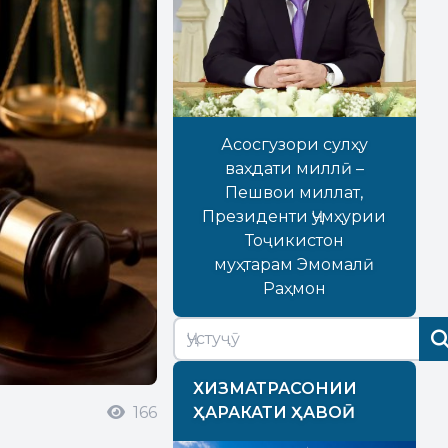
Асосгузори сулҳу
ваҳдати миллӣ –
Пешвои миллат,
Президенти Ҷумҳурии
Тоҷикистон
муҳтарам Эмомалӣ
Раҳмон
ХИЗМАТРАСОНИИ
166
ҲАРАКАТИ ҲАВОӢ