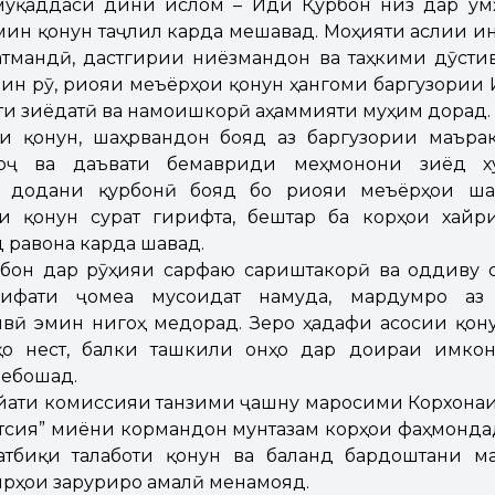
муқаддаси дини ислом – Иди Қурбон низ дар Ҷум
амин қонун таҷлил карда мешавад. Моҳияти аслии и
атмандӣ, дастгирии ниёзмандон ва таҳкими дӯст
 ин рӯ, риояи меъёрҳои қонун ҳангоми баргузории
и зиёдатӣ ва намоишкорӣ аҳаммияти муҳим дорад.
ти қонун, шаҳрвандон бояд аз баргузории маърак
арҷ ва даъвати бемавриди меҳмонони зиёд х
м додани қурбонӣ бояд бо риояи меъёрҳои шар
и қонун сурат гирифта, бештар ба корҳои хайр
 равона карда шавад.
бон дар рӯҳияи сарфаю сариштакорӣ ва оддиву 
ифати ҷомеа мусоидат намуда, мардумро аз
вӣ эмин нигоҳ медорад. Зеро ҳадафи асосии қону
о нест, балки ташкили онҳо дар доираи имко
мебошад.
айати комиссияи танзими ҷашну маросими Корхона
тсия” миёни кормандон мунтазам корҳои фаҳмонд
татбиқи талаботи қонун ва баланд бардоштани м
рҳои заруриро амалӣ менамояд.