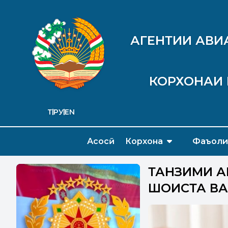
АГЕНТИИ АВИ
КОРХОНАИ 
ТҶ
РУ
EN
Асосӣ
Корхона
Фаъоли
ТАНЗИМИ Ҷ
ШОИСТА ВА