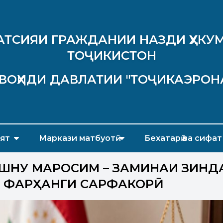
АТСИЯИ ГРАЖДАНИИ НАЗДИ ҲУКУМ
ТОҶИКИСТОН
ВОҲИДИ ДАВЛАТИИ "ТОҶИКАЭРОН
ят
Маркази матбуотӣ
Бехатарӣ ва сифат
АШНУ МАРОСИМ – ЗАМИНАИ ЗИНД
 ФАРҲАНГИ САРФАКОРӢ