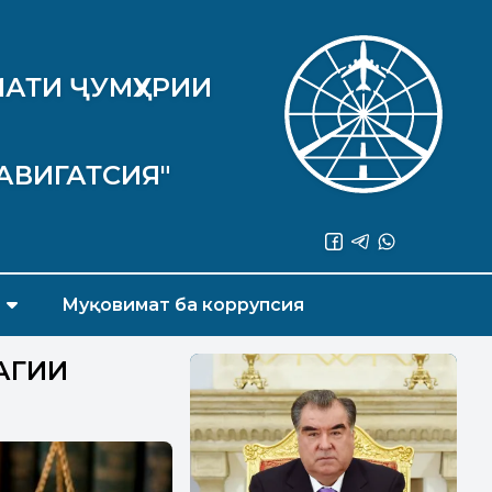
АТИ ҶУМҲУРИИ
АВИГАТСИЯ"
Муқовимат ба коррупсия
АГИИ