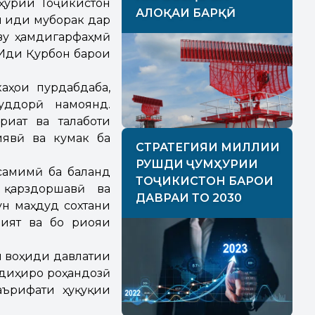
ҳурии Тоҷикистон
АЛОҚАИ БАРҚӢ
н иди муборак дар
иву ҳамдигарфаҳмӣ
 Иди Қурбон барои
аҳои пурдабдаба,
уддорӣ намоянд.
иат ва талаботи
иявӣ ва кумак ба
СТРАТЕГИЯИ МИЛЛИИ
РУШДИ ҶУМҲУРИИ
самимӣ ба баланд
ТОҶИКИСТОН БАРОИ
 қарздоршавӣ ва
ДАВРАИ ТО 2030
н маҳдуд сохтани
ният ва бо риояи
и воҳиди давлатии
адиҳиро роҳандозӣ
аърифати ҳуқуқии