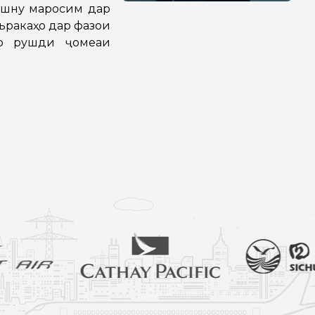
ҷашну маросим дар
ъракаҳо дар фазои
ар рушди ҷомеаи