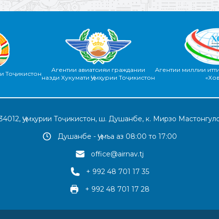
Агентии авиатсияи граждании
Агентии миллии итт
ии Тоҷикистон
назди Хукумати Ҷумҳурии Тоҷикистон
«Хо
34012, Ҷумҳурии Тоҷикистон, ш. Душанбе, к. Мирзо Мастонгуло
Душанбе - Ҷумъа аз 08:00 то 17:00
office@airnav.tj
+ 992 48 701 17 35
+ 992 48 701 17 28