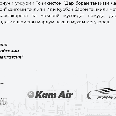
онуни Ҷумҳурии Тоҷикистон “Дар бораи танзими 
тон” ҳангоми таҷлили Иди Қурбон барои ташкили ма
сарфакорона ва маънавӣ мусоидат намуда, д
ндагии шоистаи мардум нақши муҳим мегузорад.
ева
бойгонии
вигатсия”