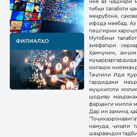
Яке аз ҷашнҳои 
тибқи талаботи ҳ
меҳрубонӣ, сахов
ифода меёбад. Аз
пешгирии хароҷот
Мутобиқи талабо
ФИЛИАЛҲО
зиёфатҳои серх
Ҳамчунин, анҷо
муқарраргардида
оилаҳои ниёзманд
Таҷлили Иди Қур
гардидани маър
мушкилоти молия
шодиву маъракаҳ
фарҳанги миллӣ 
Дар ин замина, ҳ
“Тоҷикаэронавига
намуда, ҷиҳати 
шаҳрвандон тадби