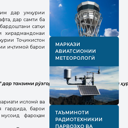
им дар Ҷумҳурии
фта, дар самти ба
бардоштани сатҳи
и хирадмандонаи
мҳурии Тоҷикистон
МАРКАЗИ
ими иҷтимоӣ барои
АВИАТСИОНИИ
МЕТЕОРОЛОГӢ
”
дар
танзими
р
ӯ
згори
мардум
,
аз
байн
бурдани
ҳ
у
шариати исломӣ ва
 гардида, барои
ТАЪМИНОТИ
 мусоид фароҳам
РАДИОТЕХНИКИИ
ПАРВОЗҲО ВА