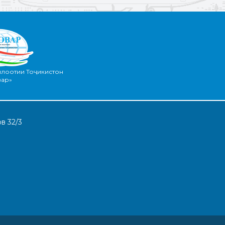
илоотии Тоҷикистон
вар»
в 32/3