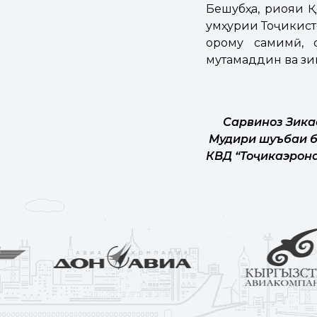
Бешубҳа, риояи Қ
Ҷумҳурии Тоҷикис
орому самимӣ, 
мутамаддин ва зи
Сарвиноз Зика
Мудири шуъбаи 
КВД “То
ҷ
икаэрона