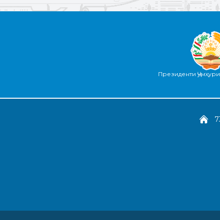
Президенти Ҷумҳур
7