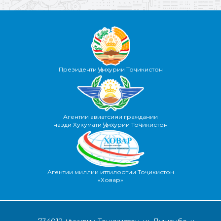
Президенти Ҷумҳурии Тоҷикистон
Агентии авиатсияи граждании
назди Хукумати Ҷумҳурии Тоҷикистон
Агентии миллии иттилоотии Тоҷикистон
«Ховар»