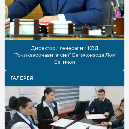
Директори генералии КВД
“Тоҷикаэронавигатсия” Бегиҷонзода Лоиқ
Бегиҷон
ГАЛЕРЕЯ
Previous
Next