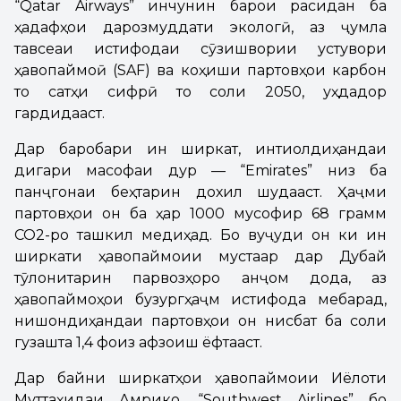
“Qatar Airways” инчунин барои расидан ба
ҳадафҳои дарозмуддати экологӣ, аз ҷумла
тавсеаи истифодаи сӯзишвории устувори
ҳавопаймоӣ (SAF) ва коҳиши партовҳои карбон
то сатҳи сифрӣ то соли 2050, уҳдадор
гардидааст.
Дар баробари ин ширкат, интиқолдиҳандаи
дигари масофаи дур — “Emirates” низ ба
панҷгонаи беҳтарин дохил шудааст. Ҳаҷми
партовҳои он ба ҳар 1000 мусофир 68 грамм
CO2-ро ташкил медиҳад. Бо вуҷуди он ки ин
ширкати ҳавопаймоии мустақар дар Дубай
тӯлонитарин парвозҳоро анҷом дода, аз
ҳавопаймоҳои бузургҳаҷм истифода мебарад,
нишондиҳандаи партовҳои он нисбат ба соли
гузашта 1,4 фоиз афзоиш ёфтааст.
Дар байни ширкатҳои ҳавопаймоии Иёлоти
Муттаҳидаи Амрико, “Southwest Airlines” бо