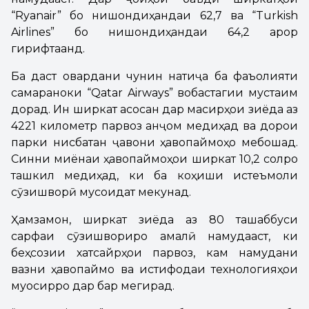
“Ryanair” бо нишондиҳандаи 62,7 ва “Turkish
Airlines” бо нишондиҳандаи 64,2 қарор
гирифтаанд.
Ба даст овардани чунин натиҷа ба фаъолияти
самараноки “Qatar Airways” вобастагии мустақим
дорад. Ин ширкат асосан дар масирҳои зиёда аз
4221 километр парвоз анҷом медиҳад ва дорои
парки нисбатан ҷавони ҳавопаймоҳо мебошад.
Синни миёнаи ҳавопаймоҳои ширкат 10,2 солро
ташкил медиҳад, ки ба коҳиши истеъмоли
сӯзишворӣ мусоидат мекунад.
Ҳамзамон, ширкат зиёда аз 80 ташаббуси
сарфаи сӯзишвориро амалӣ намудааст, ки
беҳсозии хатсайрҳои парвоз, кам намудани
вазни ҳавопаймо ва истифодаи технологияҳои
муосирро дар бар мегирад.