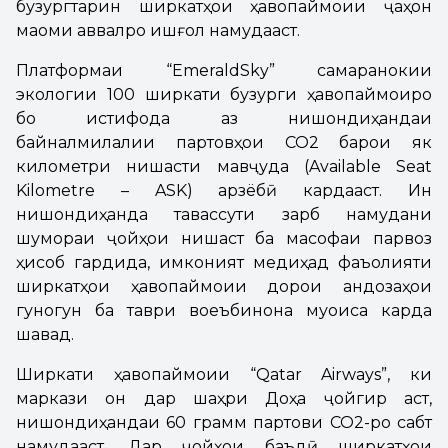
бузургтарин ширкатҳои ҳавопаймоии ҷаҳон
мақоми аввалро ишғол намудааст.
Платформаи “EmeraldSky” самаранокии
экологии 100 ширкати бузурги ҳавопаймоиро
бо истифода аз нишондиҳандаи
байналмилалии партовҳои CO2 барои як
километри нишасти мавҷуда (Available Seat
Kilometre – ASK) арзёбӣ кардааст. Ин
нишондиҳанда тавассути зарб намудани
шумораи ҷойҳои нишаст ба масофаи парвоз
ҳисоб гардида, имконият медиҳад фаъолияти
ширкатҳои ҳавопаймоии дорои андозаҳои
гуногун ба таври воқеъбинона муқоиса карда
шавад.
Ширкати ҳавопаймоии “Qatar Airways”, ки
маркази он дар шаҳри Доҳа ҷойгир аст,
нишондиҳандаи 60 грамм партови CO2-ро сабт
намудааст. Дар ҷойҳои баъдӣ ширкатҳои