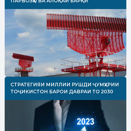
ПАРВОЗҲО ВА АЛОҚАИ БАРҚӢ
СТРАТЕГИЯИ МИЛЛИИ РУШДИ ҶУМҲУРИИ
ТОҶИКИСТОН БАРОИ ДАВРАИ ТО 2030