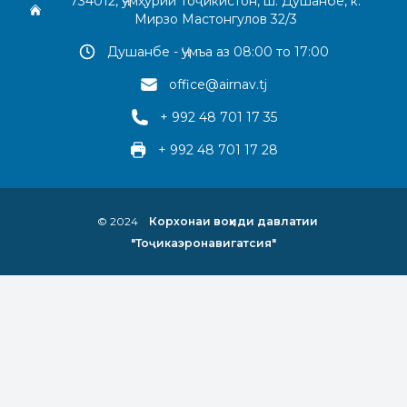
734012, Ҷумҳурии Тоҷикистон, ш. Душанбе, к.
Мирзо Мастонгулов 32/3
Душанбе - Ҷумъа аз 08:00 то 17:00
office@airnav.tj
+ 992 48 701 17 35
+ 992 48 701 17 28
© 2024
Корхонаи воҳиди давлатии
"Тоҷикаэронавигатсия"