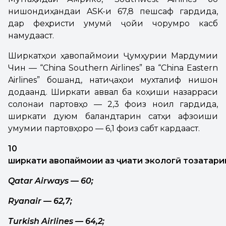
нишондиҳандаи ASK-и 67,8 пешсаф гардида,
дар феҳристи умумӣ ҷойи чорумро касб
намудааст.
Ширкатҳои ҳавопаймоии Ҷумҳурии Мардумии
Чин — “China Southern Airlines” ва “China Eastern
Airlines” бошанд, натиҷаҳои мухталиф нишон
додаанд. Ширкати аввал ба коҳиши назарраси
солонаи партовҳо — 2,3 фоиз ноил гардида,
ширкати дуюм баландтарин сатҳи афзоиши
умумии партовҳоро — 6,1 фоиз сабт кардааст.
10
ширкати
авопаймоии
аз
ҷ
и
ати
эколог
ӣ
тоз
атари
Qatar Airways — 60;
Ryanair — 62,7;
Turkish Airlines — 64,2;