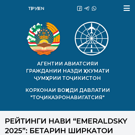
ТҶ
РУ
EN
АГЕНТИИ АВИАТСИЯИ
ГРАЖДАНИИ НАЗДИ ҲУКУМАТИ
ҶУМҲУРИИ ТОҶИКИСТОН
КОРХОНАИ ВОҲИДИ ДАВЛАТИИ
"ТОҶИКАЭРОНАВИГАТСИЯ"
РЕЙТИНГИ НАВИ “EMERALDSKY
2025”: БЕҲТАРИН ШИРКАТҲОИ