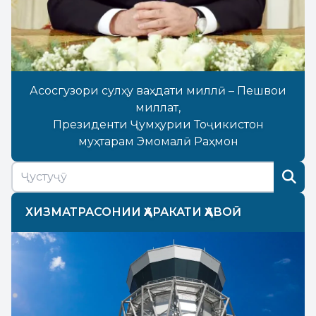
Асосгузори сулҳу ваҳдати миллӣ – Пешвои
миллат,
Президенти Ҷумҳурии Тоҷикистон
муҳтарам Эмомалӣ Раҳмон
ХИЗМАТРАСОНИИ ҲАРАКАТИ ҲАВОӢ