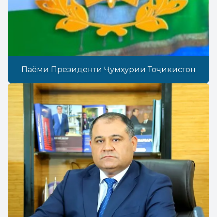
Паёми Президенти Ҷумҳурии Тоҷикистон