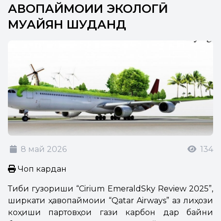
ҲАВОПАЙМОИИ ЭКОЛОГӢ
МУАЙЯН ШУДАНД
8 май 2026
134
Чоп кардан
Тибқи гузориши “Cirium EmeraldSky Review 2025”,
ширкати ҳавопаймоии “Qatar Airways” аз лиҳози
коҳиши партовҳои гази карбон дар байни