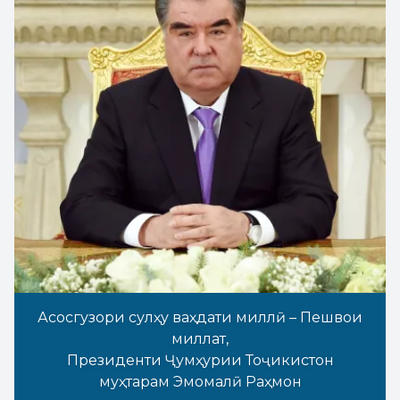
Асосгузори сулҳу ваҳдати миллӣ – Пешвои
миллат,
Президенти Ҷумҳурии Тоҷикистон
муҳтарам Эмомалӣ Раҳмон