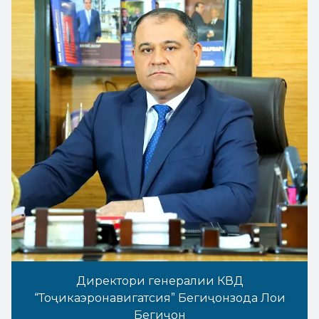
Директори генералии КВД
“Тоҷикаэронавигатсия” Бегиҷонзода Лоиқ
Бегиҷон