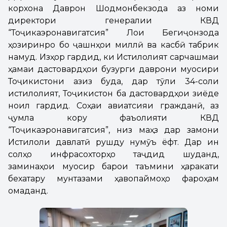
корхона Даврон Шодмонбекзода аз номи
директори генералии КВД
“Тоҷикаэронавигатсия” Лоиқ Бегиҷонзода
ҳозиринро бо ҷашнҳои миллӣ ва касбӣ табрик
намуд. Изҳор гардид, ки Истиқлолият сарчашмаи
ҳамаи дастовардҳои бузурги даврони муосири
Тоҷикистони азиз буда, дар тӯли 34-соли
истиқлолият, Тоҷикистон ба дастовардҳои зиёде
ноил гардид. Соҳаи авиатсияи гражданӣ, аз
ҷумла кору фаъолияти КВД
“Тоҷикаэронавигатсия”, низ маҳз дар замони
Истиқлоли давлатӣ рушду нумӯъ ёфт. Дар ин
солҳо инфрасохторҳо таҷдид шуданд,
заминаҳои муосир барои таъмини ҳаракати
бехатару мунтазами ҳавопаймоҳо фароҳам
омаданд.