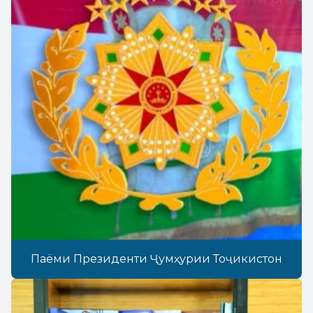
Паёми Президенти Ҷумҳурии Тоҷикистон