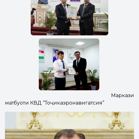
Маркази
матбуоти КВД “Тоҷикаэронавигатсия”