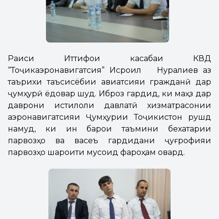
Раиси Иттифоқи касабаи КВД
“Тоҷикаэронавигатсия” Исроил Нуралиев аз
таърихи таъсисёбии авиатсияи гражданӣ дар
ҷумҳурӣ ёдовар шуд. Иброз гардид, ки маҳз дар
даврони истиқлоли давлатӣ хизматрасонии
аэронавигатсияи Ҷумҳурии Тоҷикистон рушд
намуд, ки ин барои таъмини бехатарии
парвозҳо ва васеъ гардидани ҷуғрофияи
парвозҳо шароити мусоид фароҳам овард.