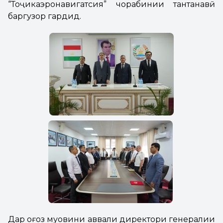
“Тоҷикаэронавигатсия” чорабинии тантанавӣ
баргузор гардид.
Дар оғоз муовини аввали директори генералии