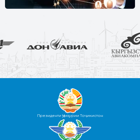
Президенти Ҷумҳурии Тоҷикистон