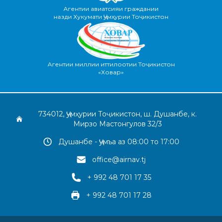
Агентии авиатсияи граждании
назди Хукумати Ҷумҳурии Тоҷикистон
Агентии миллии иттилоотии Тоҷикистон
«Ховар»
734012, Ҷумҳурии Тоҷикистон, ш. Душанбе, к.
Мирзо Мастонгулов 32/3
Душанбе - Ҷумъа аз 08:00 то 17:00
office@airnav.tj
+ 992 48 701 17 35
+ 992 48 701 17 28