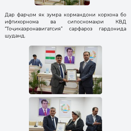
Дар фарҷом як зумра кормандони корхона бо
ифтихорнома ва сипосномаҳои КВД
“Тоҷикаэронавигатсия” сарфароз гардонида
шуданд.