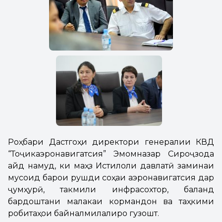
Роҳбари Дастгоҳи директори генералии КВД
“Тоҷикаэронавигатсия” Эмомназар Сироҷзода
қайд намуд, ки маҳз Истиқлоли давлатӣ заминаи
мусоид барои рушди соҳаи аэронавигатсия дар
ҷумҳурӣ, такмили инфрасохтор, баланд
бардоштани малакаи кормандон ва таҳкими
робитаҳои байналмилалиро гузошт.