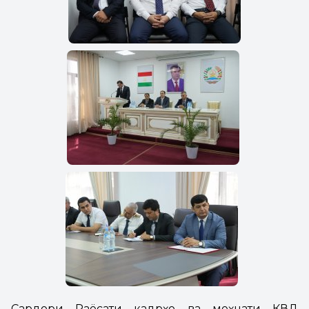
Сардори Раёсати кадрҳо ва меҳнати КВД