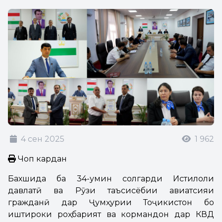
4 сен 2025
1 962
Чоп кардан
Бахшида ба 34-умин солгарди Истиқлоли
давлатӣ ва Рӯзи таъсисёбии авиатсияи
гражданӣ дар Ҷумҳурии Тоҷикистон бо
иштироки роҳбарият ва кормандон дар КВД