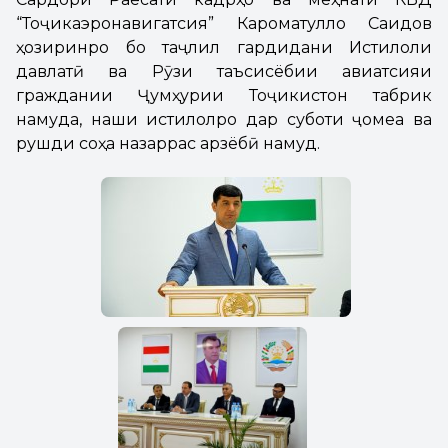
“Тоҷикаэронавигатсия” Кароматулло Саидов
ҳозиринро бо таҷлил гардидани Истиқлоли
давлатӣ ва Рӯзи таъсисёбии авиатсияи
граждании Ҷумҳурии Тоҷикистон табрик
намуда, нақши истиқлолро дар суботи ҷомеа ва
рушди соҳа назаррас арзёбӣ намуд.