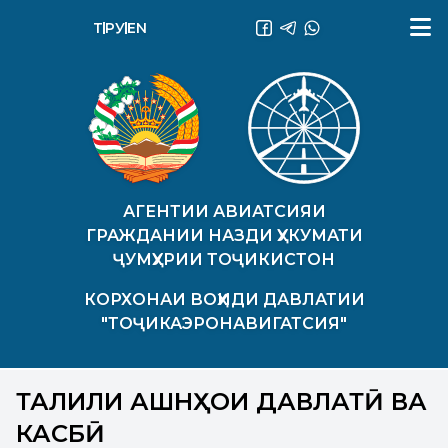
ТҶ
РУ
EN
АГЕНТИИ АВИАТСИЯИ
ГРАЖДАНИИ НАЗДИ ҲУКУМАТИ
ҶУМҲУРИИ ТОҶИКИСТОН
КОРХОНАИ ВОҲИДИ ДАВЛАТИИ
"ТОҶИКАЭРОНАВИГАТСИЯ"
ТАҶЛИЛИ ҶАШНҲОИ ДАВЛАТӢ ВА
КАСБӢ