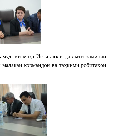
амуд, ки маҳз Истиқлоли давлатӣ заминаи
и малакаи кормандон ва таҳкими робитаҳои