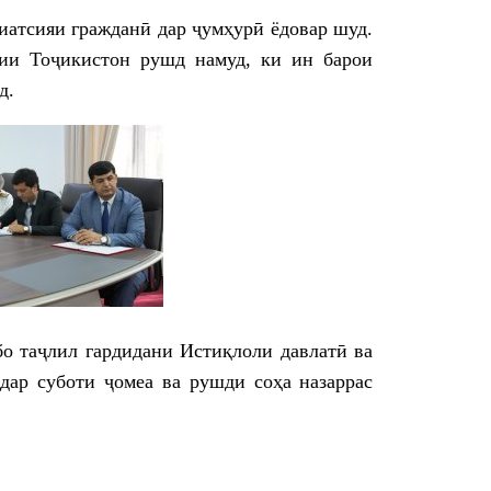
атсияи гражданӣ дар ҷумҳурӣ ёдовар шуд.
рии Тоҷикистон рушд намуд, ки ин барои
д.
о таҷлил гардидани Истиқлоли давлатӣ ва
дар суботи ҷомеа ва рушди соҳа назаррас