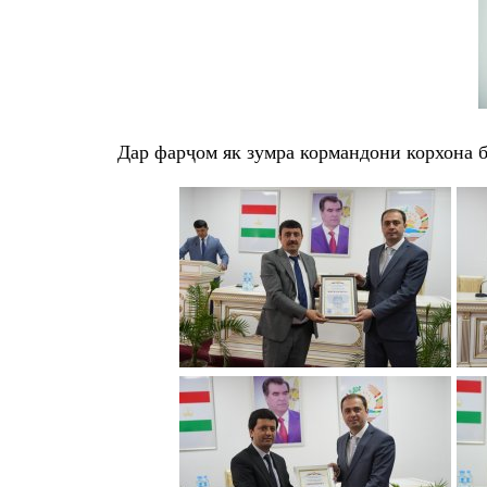
Дар фарҷом як зумра кормандони корхона 