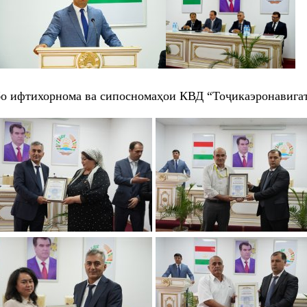
бо ифтихорнома ва сипосномаҳои КВД “Тоҷикаэронавигат