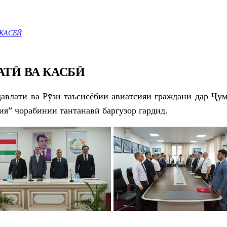
КАСБӢ
ТӢ ВА КАСБӢ
давлатӣ ва Рӯзи таъсисёбии авиатсияи гражданӣ дар Ҷу
я” чорабинии тантанавӣ баргузор гардид.