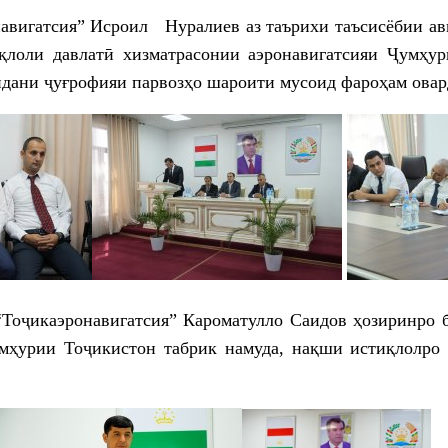
авигатсия” Исроил Нуралиев аз таърихи таъсисёбии ави
иқлоли давлатӣ хизматрасонии аэронавигатсияи Ҷумҳу
дидани ҷуғрофияи парвозҳо шароити мусоид фароҳам овар
“Тоҷикаэронавигатсия” Кароматулло Саидов ҳозиринро б
мҳурии Тоҷикистон табрик намуда, нақши истиқлолро 