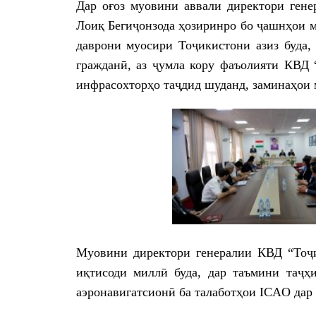
Дар оғоз муовини аввали директори гене
Лоиқ Бегиҷонзода ҳозиринро бо ҷашнҳои м
даврони муосири Тоҷикистони азиз буда, 
гражданӣ, аз ҷумла кору фаъолияти КВД 
инфрасохторҳо таҷдид шуданд, заминаҳои 
Муовини директори генералии КВД “Тоҷи
иқтисоди миллӣ буда, дар таъмини таҷҳ
аэронавигатсионӣ ба талаботҳои ICAO дар 