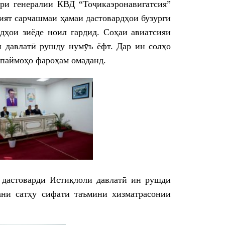
ори генералии КВД “Тоҷикаэронавигатсия”
ият сарчашмаи ҳамаи дастовардҳои бузурги
рдҳои зиёде ноил гардид. Соҳаи авиатсияи
и давлатӣ рушду нумӯъ ёфт. Дар ин солҳо
опаймоҳо фароҳам омаданд.
 дастоварди Истиқлоли давлатӣ ин рушди
ани сатҳу сифати таъмини хизматрасонии