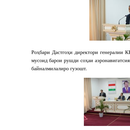
Роҳбари Дастгоҳи директори генералии К
мусоид барои рушди соҳаи аэронавигатсия
байналмилалиро гузошт.