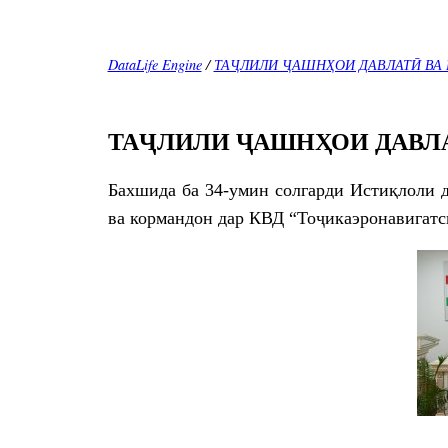
DataLife Engine
/
ТАҶЛИЛИ ҶАШНҲОИ ДАВЛАТӢ ВА 
ТАҶЛИЛИ ҶАШНҲОИ ДАВЛА
Бахшида ба 34-умин солгарди Истиқлоли 
ва кормандон дар КВД “Тоҷикаэронавигатси