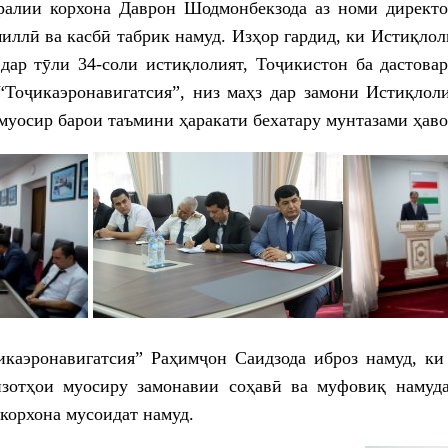
ралии корхона Даврон Шодмонбекзода аз номи директ
иллӣ ва касбӣ табрик намуд. Изҳор гардид, ки Истиқлол
дар тӯли 34-соли истиқлолият, Тоҷикистон ба дастова
“Тоҷикаэронавигатсия”, низ маҳз дар замони Истиқлол
муосир барои таъмини ҳаракати бехатару мунтазами ҳав
каэронавигатсия” Раҳимҷон Саидзода иброз намуд, ки
изотҳои муосиру замонавии соҳавӣ ва муфовиқ намуд
корхона мусоидат намуд.