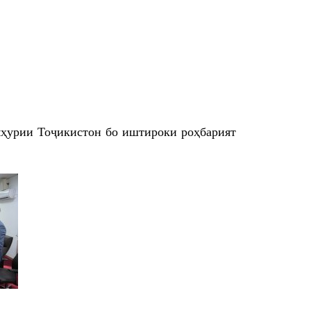
мҳурии Тоҷикистон бо иштироки роҳбарият