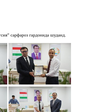
сия” сарфароз гардонида шуданд.