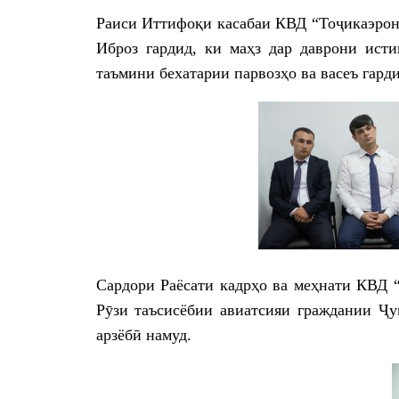
Раиси Иттифоқи касабаи КВД “Тоҷикаэрон
Иброз гардид, ки маҳз дар даврони ист
таъмини бехатарии парвозҳо ва васеъ гар
Сардори Раёсати кадрҳо ва меҳнати КВД 
Рӯзи таъсисёбии авиатсияи граждании Ҷу
арзёбӣ намуд.