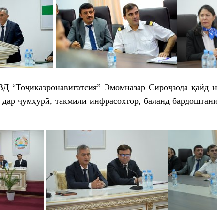
ВД “Тоҷикаэронавигатсия” Эмомназар Сироҷзода қайд н
 дар ҷумҳурӣ, такмили инфрасохтор, баланд бардоштан