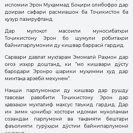
исломии Эрон Муҳаммад Боқири Қолибофро дар
доираи сафари расмиашон ба Тоҷикистон ба
ҳузур пазируфтанд.
Дар мулоқот масоили муносибатҳои
Тоҷикистону Эрон бо шумули робитаҳои
байнипарлумонии ду кишвар баррасӣ гардид.
Сарвари давлат муҳтарам Эмомалӣ Раҳмон дар
оғоз изҳор доштанд, ки “мо кишвари дӯсту
бародари Эронро шарики муҳимми худ дар
минтақа арзёбӣ мекунем”.
Нақши парлумонҳои ду кишвар дар рушду
тавсеаи равобити Тоҷикистону Эрон дар
ҳавзаҳои мухталиф махсус таъкид гардид. Дар
ин зимн ҷонибҳо хостори идомаи муколамаи
созандаи парлумонӣ ва тақвияти бештари
фаъолияти гурӯҳҳои дӯстии байнипарлумонӣ