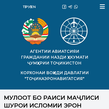
ТҶ
РУ
EN
АГЕНТИИ АВИАТСИЯИ
ГРАЖДАНИИ НАЗДИ ҲУКУМАТИ
ҶУМҲУРИИ ТОҶИКИСТОН
КОРХОНАИ ВОҲИДИ ДАВЛАТИИ
"ТОҶИКАЭРОНАВИГАТСИЯ"
МУЛОҚОТ БО РАИСИ МАҶЛИСИ
ШУРОИ ИСЛОМИИ ЭРОН