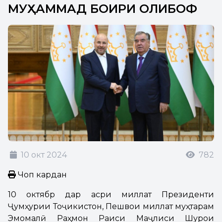
МУҲАММАД БОҚИРИ ҚОЛИБОФ
10 окт 2024
782
Чоп кардан
10 октябр дар Қасри миллат Президенти
Ҷумҳурии Тоҷикистон, Пешвои миллат муҳтарам
Эмомалӣ Раҳмон Раиси Маҷлиси Шурои