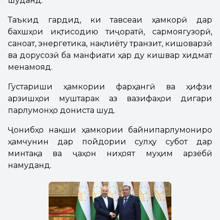
шуданд.
Таъкид гардид, ки тавсеаи ҳамкорӣ дар
бахшҳои иқтисодию тиҷоратӣ, сармоягузорӣ,
саноат, энергетика, нақлиёту транзит, кишоварзӣ
ва дорусозӣ ба манфиати ҳар ду кишвар хидмат
менамояд.
Густариши ҳамкории фарҳангӣ ва ҳифзи
арзишҳои муштарак аз вазифаҳои дигари
парлумонҳо дониста шуд.
Ҷонибҳо нақши ҳамкории байнипарлумониро
ҳамчунин дар пойдории сулҳу субот дар
минтақа ва ҷаҳон ниҳоят муҳим арзёбӣ
намуданд.