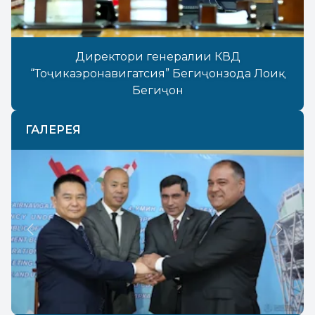
Директори генералии КВД
“Тоҷикаэронавигатсия” Бегиҷонзода Лоиқ
Бегиҷон
ГАЛЕРЕЯ
Previous
Next