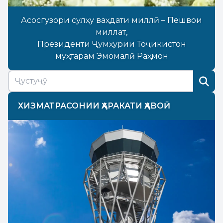
Асосгузори сулҳу ваҳдати миллӣ – Пешвои
миллат,
Президенти Ҷумҳурии Тоҷикистон
муҳтарам Эмомалӣ Раҳмон
ХИЗМАТРАСОНИИ ҲАРАКАТИ ҲАВОӢ