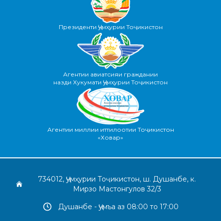
Президенти Ҷумҳурии Тоҷикистон
Агентии авиатсияи граждании
назди Хукумати Ҷумҳурии Тоҷикистон
Агентии миллии иттилоотии Тоҷикистон
«Ховар»
734012, Ҷумҳурии Тоҷикистон, ш. Душанбе, к.
Мирзо Мастонгулов 32/3
Душанбе - Ҷумъа аз 08:00 то 17:00