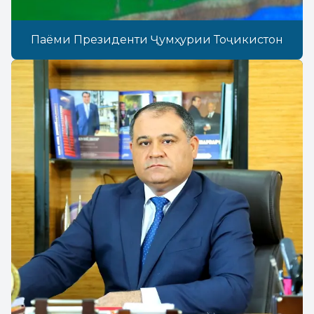
Паёми Президенти Ҷумҳурии Тоҷикистон