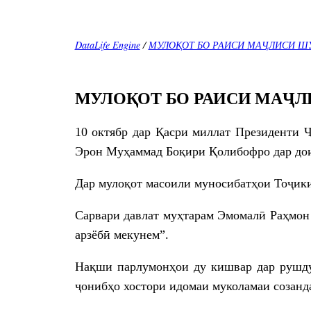
DataLife Engine
/
МУЛОҚОТ БО РАИСИ МАҶЛИСИ Ш
МУЛОҚОТ БО РАИСИ МАҶ
10 октябр дар Қасри миллат Президенти
Эрон Муҳаммад Боқири Қолибофро дар дои
Дар мулоқот масоили муносибатҳои Тоҷик
Сарвари давлат муҳтарам Эмомалӣ Раҳмон 
арзёбӣ мекунем”.
Нақши парлумонҳои ду кишвар дар рушду 
ҷонибҳо хостори идомаи муколамаи созанд