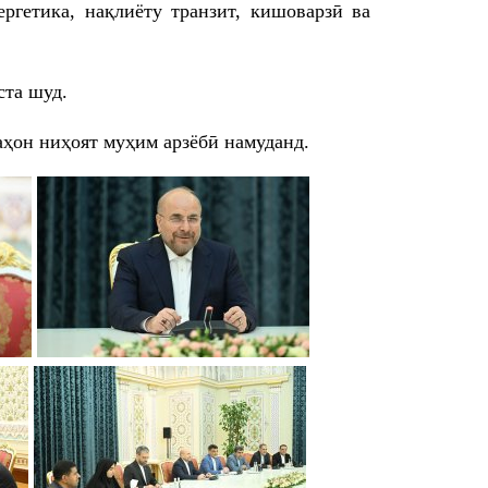
ергетика, нақлиёту транзит, кишоварзӣ ва
ста шуд.
ҳон ниҳоят муҳим арзёбӣ намуданд.