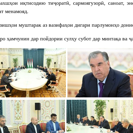
ахшҳои иқтисодию тиҷоратӣ, сармоягузорӣ, саноат, эн
ат менамояд.
зишҳои муштарак аз вазифаҳои дигари парлумонҳо дони
 ҳамчунин дар пойдории сулҳу субот дар минтақа ва ҷа