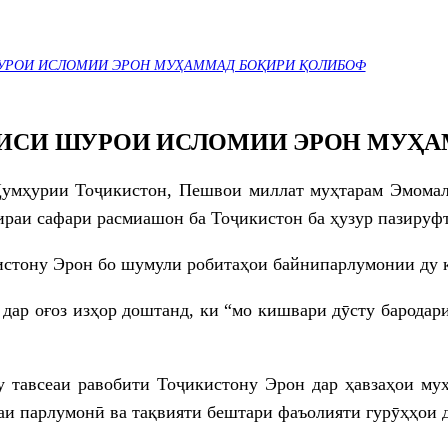
УРОИ ИСЛОМИИ ЭРОН МУҲАММАД БОҚИРИ ҚОЛИБОФ
ЛИСИ ШУРОИ ИСЛОМИИ ЭРОН МУҲ
 Ҷумҳурии Тоҷикистон, Пешвои миллат муҳтарам Эмом
раи сафари расмиашон ба Тоҷикистон ба ҳузур пазируфт
истону Эрон бо шумули робитаҳои байнипарлумонии ду к
дар оғоз изҳор доштанд, ки “мо кишвари дӯсту барода
тавсеаи равобити Тоҷикистону Эрон дар ҳавзаҳои мух
аи парлумонӣ ва тақвияти бештари фаъолияти гурӯҳҳои