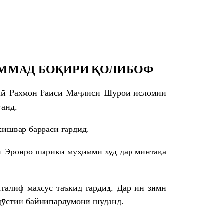
АММАД БОҚИРИ ҚОЛИБОФ
алӣ Раҳмон Раиси Маҷлиси Шурои исломии
анд.
ишвар баррасӣ гардид.
ри Эронро шарики муҳимми худ дар минтақа
талиф махсус таъкид гардид. Дар ин зимн
 дӯстии байнипарлумонӣ шуданд.