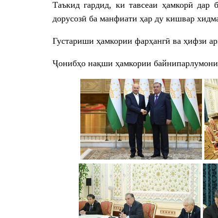
Таъкид гардид, ки тавсеаи ҳамкорӣ дар б
дорусозӣ ба манфиати ҳар ду кишвар хидм
Густариши ҳамкории фарҳангӣ ва ҳифзи ар
Ҷонибҳо нақши ҳамкории байнипарлумониро