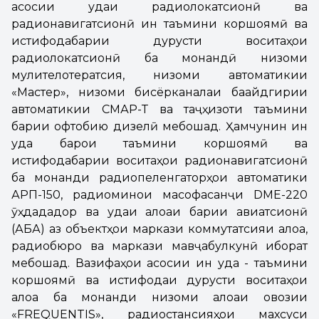
асосии уқдаи радиолокатсионӣ ва
радионавигатсионӣ ин таъмини коршоямӣ ва
истифодабарии дурусти воситаҳои
радиолокатсионӣ ба монандӣ низоми
мулителотератсия, низоми автоматикии
«Мастер», низоми бисёрканалаи бақайдгирии
автоматикии СМАР-Т ва таҷҳизоти таъмини
барқии офтобию дизелӣ мебошад. Ҳамчунин ин
уқда барои таъмини коршоямӣ ва
истифодабарии воситаҳои радионавигатсионӣ
ба монанди радиопеленгаторҳои автоматики
АРП-150, радиоминои масофасанҷи DME-220
ӯҳдададор ва уқдаи алоқаи барқии авиатсионӣ
(АБА) аз объектҳои маркази коммутатсияи алоқа,
радиобюро ва маркази мавҷқабулкунӣ иборат
мебошад. Вазифаҳои асосии ин уқда - таъмини
коршоямӣ ва истифодаи дурусти воситаҳои
алоқа ба монанди низоми алоқаи овозии
«FREQUENTIS», радиостансияҳои махсуси