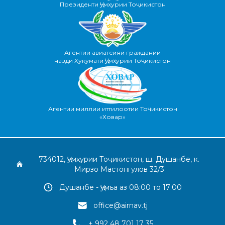
Президенти Ҷумҳурии Тоҷикистон
Агентии авиатсияи граждании
назди Хукумати Ҷумҳурии Тоҷикистон
Агентии миллии иттилоотии Тоҷикистон
«Ховар»
734012, Ҷумҳурии Тоҷикистон, ш. Душанбе, к.
Мирзо Мастонгулов 32/3
Душанбе - Ҷумъа аз 08:00 то 17:00
office@airnav.tj
+ 992 48 701 17 35