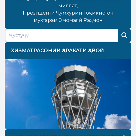
миллат,
Президенти Ҷумҳурии Тоҷикистон
муҳтарам Эмомалӣ Раҳмон
ХИЗМАТРАСОНИИ ҲАРАКАТИ ҲАВОӢ