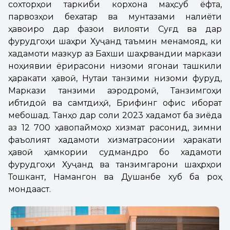
сохторҳои таркиби корхона маҳсуб ёфта,
парвозҳои бехатар ва мунтазами нақлиёти
ҳавоиро дар фазои вилояти Суғд ва дар
фурудгоҳи шаҳри Хуҷанд таъмин менамояд, ки
хадамоти мазкур аз Бахши шаҳрвандии маркази
ноҳиявии ёрирасони низоми ягонаи ташкили
ҳаракати ҳавоӣ, Нуқтаи танзими низоми фуруд,
Маркази танзими аэродромӣ, Танзимгоҳи
ибтидоӣ ва самтдиҳӣ, Брифинг офис иборат
мебошад. Танҳо дар соли 2023 хадамот ба зиёда
аз 12 700 ҳавопаймоҳо хизмат расонид, зимни
фаъолият хадамоти хизматрасонии ҳаракати
ҳавоӣ ҳамкории судмандро бо хадамоти
фурудгоҳи Хуҷанд ва танзимгарони шаҳрҳои
Тошкант, Намангон ва Душанбе хуб ба роҳ
мондааст.