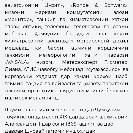
авиатсионии «I-com», «Rohde & Schwarz»,
низоми маркази коммутатсияи алоқаи
«Монитор», ташкил ва хизматрасонии хатҳои
алоқаи оптикӣ, телефонӣ, телеграфӣ ва рақамӣ
мебошад. Ҳамчунин ба уқдаи алоқа гурӯҳи
хизматрасонии воситаҳои метеорологӣ дохил
мешавад, ки барои таъмини коршоямии
таҷҳизоти метеорологии хатти парвози
«VAISALA», низоми Метеоэксперт, Гисметео,
Лиана, АТИС ҷавобгӯ мебошад. Мутахассисон ва
коргарони хадамот дар ҳамаи корҳои насб,
таъмир, таҷзия ва пайвасти таҷҳизоту воситаҳои
техникӣ, оргтехника, таҷҳизоти маишӣ бевосита
иштирок менамоянд.
Якумин стансияи метеорологӣ дар Ҷумҳурии
Тоҷикистон дар асри XIX дар давраи шоҳигарии
Александри II дар соли 1866 ташкил ва дар
давраи Шуравӣ тамоми мушоҳидаи