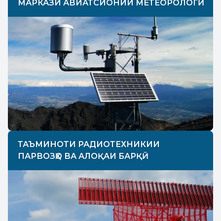
МАРКАЗИ АВИАТСИОНИИ МЕТЕОРОЛОГӢ
ТАЪМИНОТИ РАДИОТЕХНИКИИ
ПАРВОЗҲО ВА АЛОҚАИ БАРҚӢ