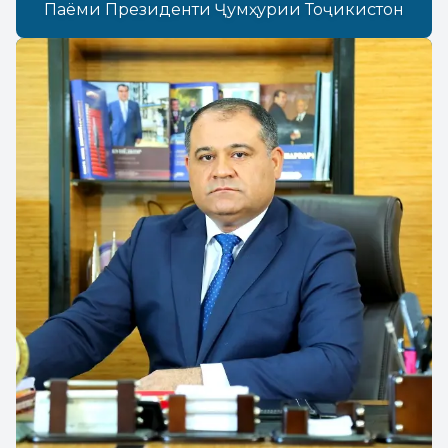
Паёми Президенти Ҷумҳурии Тоҷикистон