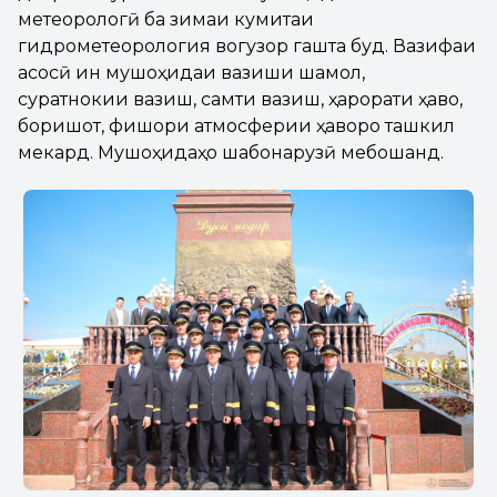
метеорологӣ ба зимаи кумитаи
гидрометеорология вогузор гашта буд. Вазифаи
асосӣ ин мушоҳидаи вазиши шамол,
суратнокии вазиш, самти вазиш, ҳарорати ҳаво,
боришот, фишори атмосферии ҳаворо ташкил
мекард. Мушоҳидаҳо шабонарузӣ мебошанд.