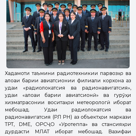
Хадамоти таъмини радиотехникии парвозҳо ва
алоқаи барқии авиатсионии филиали корхона аз
уқдаи «радиолокатсия ва радионавигатсия»,
уқдаи «алоқаи барқии авиатсионӣ» ва гурӯҳи
хизматрасонии воситаҳои метеорологӣ иборат
мебошад. Уқдаи радиолокатсия ва
радионавигатсия (РЛ РН) аз объектҳои маркази
ТРТ, DME, ОРСҶО «Уротеппа» ва стансияҳои
дурдасти МЛАТ иборат мебошад. Вазифаи