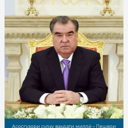
Асосгузори сулҳу ваҳдати миллӣ – Пешвои