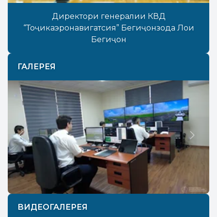
Директори генералии КВД
“Тоҷикаэронавигатсия” Бегиҷонзода Лоиқ
Бегиҷон
ГАЛЕРЕЯ
Previous
Next
ВИДЕОГАЛЕРЕЯ