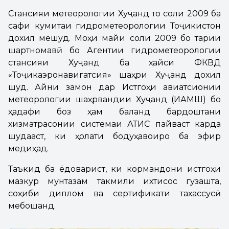
Стансияи метеорологии Хуҷанд то соли 2009 ба
сафи кумитаи гидрометеорологии Тоҷикистон
дохил мешуд. Моҳи майи соли 2009 бо тариқи
шартномавӣ бо Агентии гидрометеорологии
стансияи Хуҷанд ба ҳайси ФКВД
«Тоҷикаэронавигатсия» шаҳри Хуҷанд дохил
шуд. Айни замон дар Истгоҳи авиатсионии
метеорологии шаҳрвандии Хуҷанд (ИАМШ) бо
ҳадафи боз ҳам баланд бардоштани
хизматрасонии системаи АТИС пайваст карда
шудааст, ки ҳолати бодуҳавоиро ба эфир
медиҳад.
Таъкид ба ёдоварист, ки кормандони истгоҳи
мазкур мунтазам такмили ихтисос гузашта,
соҳиби диплом ва сертификати тахассусӣ
мебошанд.