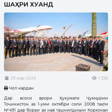
ШАҲРИ ХУҶАНД
29 мар 2024
1 256
Чоп кардан
Дар асоси қарори Ҳукумати Ҷумҳурии
Тоҷикистон аз 1-уми октябри соли 2008 таҳти
№491 дар бораи аз нав ташкилдиҳии Корхонаи