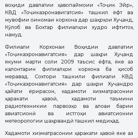
воҳиди давлатии ҳавопаймоии «Тоҷик Эйр»,
КВД «Тоҷикаэронавигатсия» ташкил ёфт ва
мувофиқи оиномаи корхона дар шаҳрҳои Хуҷанд,
Кӯлоб ва Бохтар филиалҳои худро ифтитоҳ
намуд.
Филиали Корхонаи Воҳидии давлатии
«Тоҷикаэронавигатсия» дар шаҳри Хуҷанд
якуми марти соли 2009 таъсис ёфта, яке аз
калонтарин филиалҳои корхона ба ҳисоб
меравад. Сохтори ташкили филиали КВД
«Тоҷикаэронавигатсия» дар шаҳри Хуҷандро
ҳайати ёрирасон, хадамоти хизматрасонии
ҳаракати ҳавоӣ, хадамоти таъмини
радиотехникии парвозҳо ва алоқаи барқии
авиатсионӣ ва истгоҳи авиатсионии
метеорологии шаҳрвандӣ ташкил медиҳад.
Хадамоти хизматрасонии ҳаракати ҳавоӣ яке аз