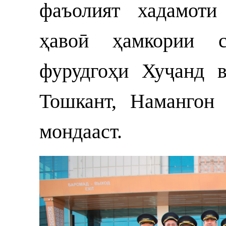
фаъолият хадамоти
ҳавоӣ ҳамкории с
фурудгоҳи Хуҷанд 
Тошкант, Намангон
мондааст.