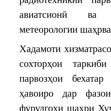
авиатсионӣ ва 
метеорологии шаҳрва
Хадамоти хизматрасо
сохторҳои таркиби
парвозҳои бехатар
ҳавоиро дар фазо
фурудгоҳи шаҳри Ху