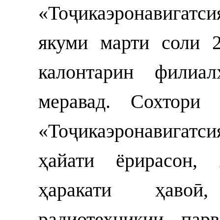
«Тоҷикаэронавигат
якуми марти соли 2
калонтарин филиа
меравад. Сохтори
«Тоҷикаэронавигат
ҳайати ёрирасон, 
ҳаракати ҳавоӣ
радиотехникии пар