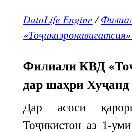
DataLife Engine
/
Филиа
«Тоҷикаэронавигатсия»
Филиали КВД «Тоҷ
дар шаҳри Хуҷанд
Дар асоси қарор
Тоҷикистон аз 1-уми