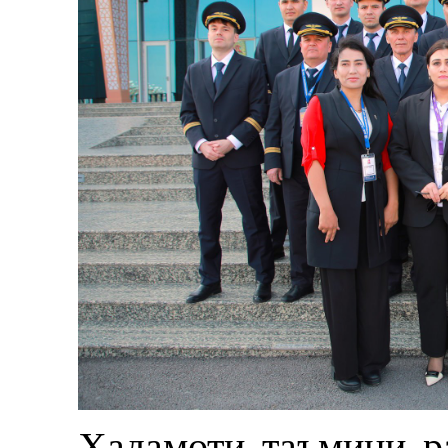
Хадамоти таъмини р