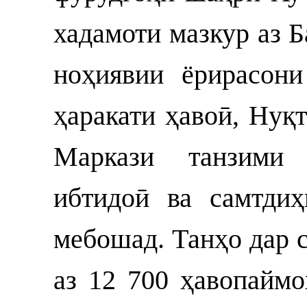
хадамоти мазкур аз 
ноҳиявии ёрирасон
ҳаракати ҳавоӣ, Нуқ
Маркази танзими 
ибтидоӣ ва самтди
мебошад. Танҳо дар с
аз 12 700 ҳавопаймо