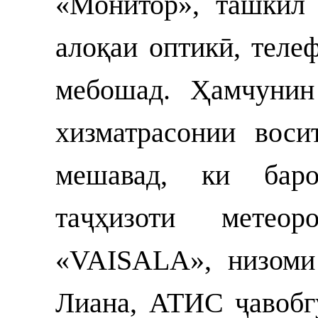
«Монитор», ташкил 
алоқаи оптикӣ, теле
мебошад. Ҳамчунин
хизматрасонии воси
мешавад, ки бар
таҷҳизоти метеор
«VAISALA», низоми 
Лиана, АТИС ҷавобг