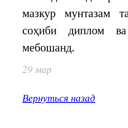
мазкур мунтазам т
соҳиби диплом ва 
мебошанд.
29 мар
Вернуться назад