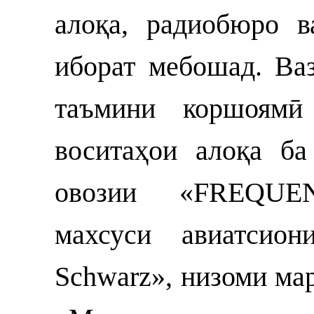
алоқа, радиобюро в
иборат мебошад. Ва
таъмини коршоямӣ
воситаҳои алоқа б
овозии «FREQUENT
махсуси авиатсио
Schwarz», низоми ма