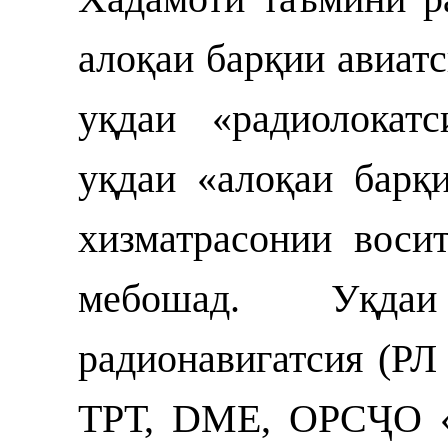
алоқаи барқии авиат
уқдаи «радиолокатс
уқдаи «алоқаи барқ
хизматрасонии воси
мебошад. Уқда
радионавигатсия (РЛ
ТРТ, DME, ОРСҶО «