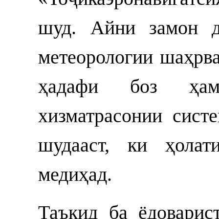
шуд. Айни замон д
метеорологии шаҳр
ҳадафи боз ҳам
хизматрасонии сист
шудааст, ки ҳолат
медиҳад.
Таъкид ба ёдоварис