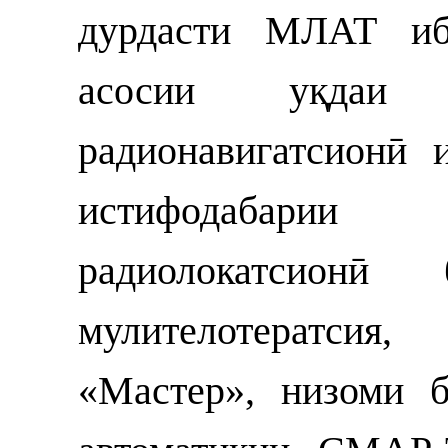
дурдасти МЛАТ иб
асосии уқдаи 
радионавигатсионӣ
истифодабарии
радиолокатсион
мулителотератсия
«Мастер», низоми б