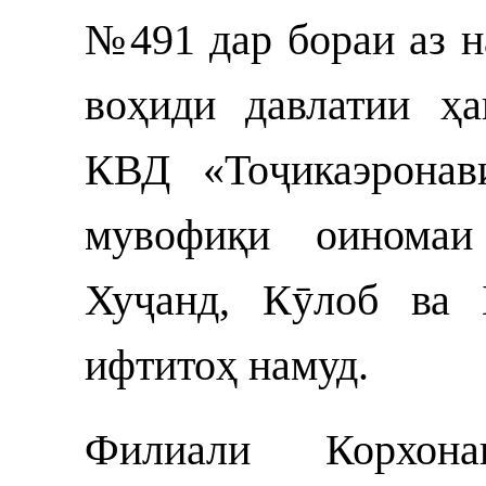
№491 дар бораи аз 
воҳиди давлатии ҳ
КВД «Тоҷикаэронав
мувофиқи оиномаи
Хуҷанд, Кӯлоб ва 
ифтитоҳ намуд.
Филиали Корхон