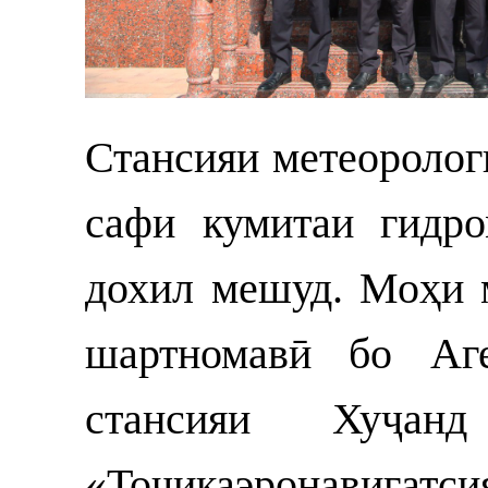
Стансияи метеоролог
сафи кумитаи гидро
дохил мешуд. Моҳи 
шартномавӣ бо Аге
стансияи Хуҷа
«Тоҷикаэронавигат