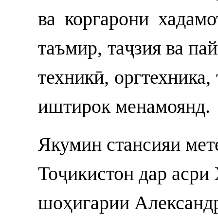
ва коргарони хадамо
таъмир, таҷзия ва па
техникӣ, оргтехника,
иштирок менамоянд.
Якумин стансияи мет
Тоҷикистон дар асри 
шоҳигарии Александр