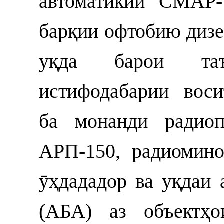
автоматикии СМАР-
барқии офтобию диз
уқда барои та
истифодабарии воси
ба монанди радиоп
АРП-150, радиомин
ӯҳдададор ва уқдаи 
(АБА) аз объектҳо