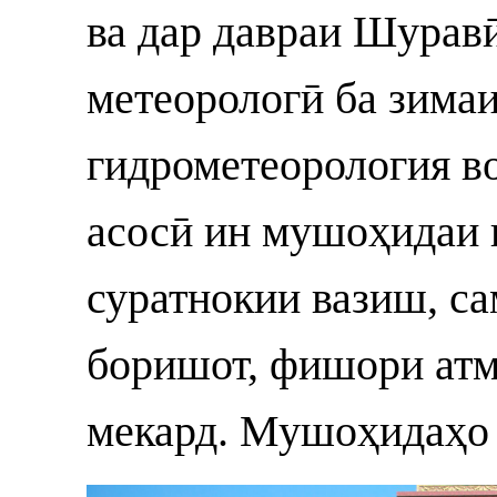
ва дар давраи Шурав
метеорологӣ ба зима
гидрометеорология во
асосӣ ин мушоҳидаи 
суратнокии вазиш, са
боришот, фишори ат
мекард. Мушоҳидаҳо