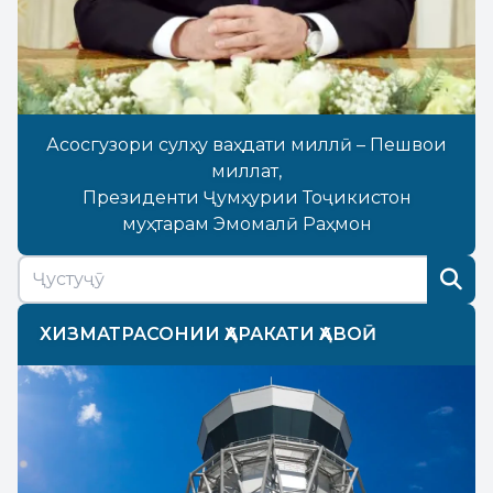
Асосгузори сулҳу ваҳдати миллӣ – Пешвои
миллат,
Президенти Ҷумҳурии Тоҷикистон
муҳтарам Эмомалӣ Раҳмон
ХИЗМАТРАСОНИИ ҲАРАКАТИ ҲАВОӢ