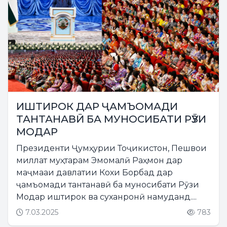
ИШТИРОК ДАР ҶАМЪОМАДИ
ТАНТАНАВӢ БА МУНОСИБАТИ РӮЗИ
МОДАР
Президенти Ҷумҳурии Тоҷикистон, Пешвои
миллат муҳтарам Эмомалӣ Раҳмон дар
маҷмааи давлатии Кохи Борбад дар
ҷамъомади тантанавӣ ба муносибати Рӯзи
Модар иштирок ва суханронӣ намуданд....
7.03.2025
783