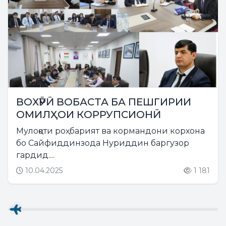
ВОХӮРӢ ВОБАСТА БА ПЕШГИРИИ
ОМИЛҲОИ КОРРУПСИОНӢ
Мулоқоти роҳбарият ва кормандони корхона
бо Сайфиддинзода Нуриддин баргузор
гардид....
10.04.2025
1 181