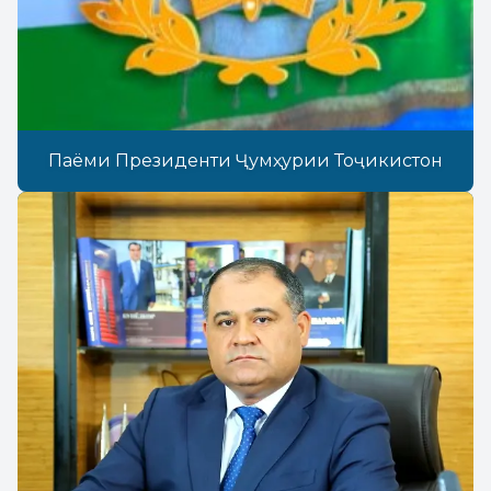
Паёми Президенти Ҷумҳурии Тоҷикистон