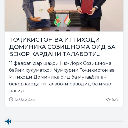
ТОҶИКИСТОН ВА ИТТИҲОДИ
ДОМИНИКА CОЗИШНОМА ОИД БА
БЕКОР КАРДАНИ ТАЛАБОТИ
РАВОДИДРО БА ИМЗО
11 феврал дар шаҳри Ню-Йорк Созишнома
РАСОНИДАНД
байни ҳукуматҳои Ҷумҳурии Тоҷикистон ва
Иттиҳоди Доминика оид ба мутақобилан
бекор кардани талаботи раводид ба имзо
расид....
12.02.2025
527