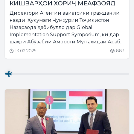
КИШВАРҲОИ ХОРИҶ МЕАФЗОЯД
Директори Агентии авиатсияи граждании
назди Ҳукумати Ҷумҳурии Тоҷикистон
Назарзода Ҳабибулло дар Global
Implementation Support Symposium, ки дар
шаҳри Абӯзабии Амороти Муттаҳидаи Араб
баргузор гардида буд, иштирок намуд....
13.02.2025
883