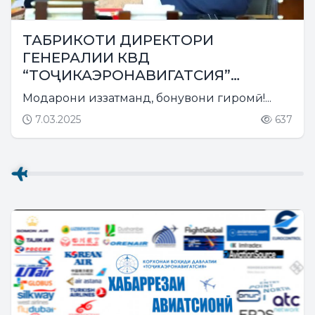
ТАБРИКОТИ ДИРЕКТОРИ
ГЕНЕРАЛИИ КВД
“ТОҶИКАЭРОНАВИГАТСИЯ”
БЕГИҶОНЗОДА ЛОИҚ БЕГИҶОН
Модарони иззатманд, бонувони гиромӣ!...
БАХШИДА БА РӮЗИ МОДАР
7.03.2025
637