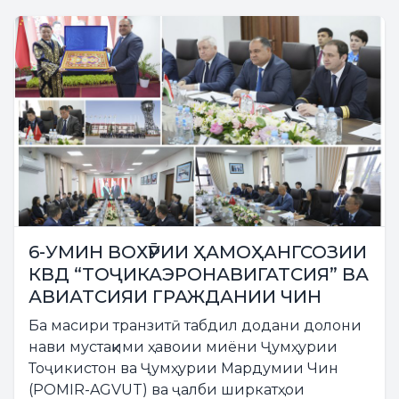
6-УМИН ВОХӮРИИ ҲАМОҲАНГСОЗИИ
КВД “ТОҶИКАЭРОНАВИГАТСИЯ” ВА
АВИАТСИЯИ ГРАЖДАНИИ ЧИН
Ба масири транзитӣ табдил додани долони
нави мустақими ҳавоии миёни Ҷумҳурии
Тоҷикистон ва Ҷумҳурии Мардумии Чин
(POMIR-AGVUT) ва ҷалби ширкатҳои