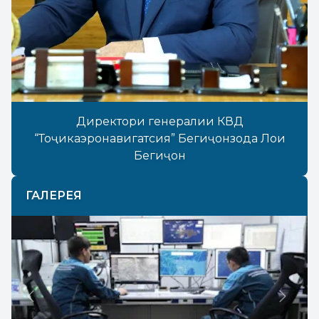
Директори генералии КВД
“Тоҷикаэронавигатсия” Бегиҷонзода Лоиқ
Бегиҷон
ГАЛЕРЕЯ
Previous
Next