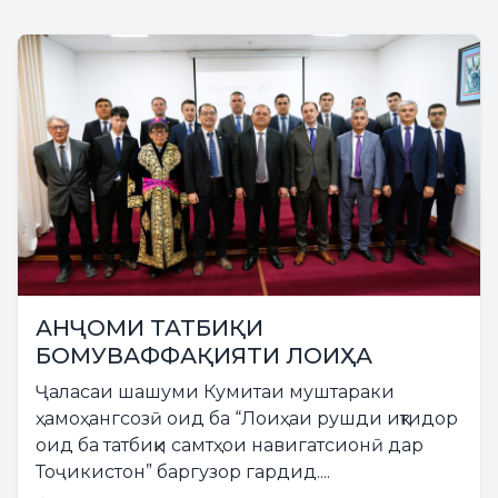
АНҶОМИ ТАТБИҚИ
БОМУВАФФАҚИЯТИ ЛОИҲА
Ҷаласаи шашуми Кумитаи муштараки
ҳамоҳангсозӣ оид ба “Лоиҳаи рушди иқтидор
оид ба татбиқи самтҳои навигатсионӣ дар
Тоҷикистон” баргузор гардид....