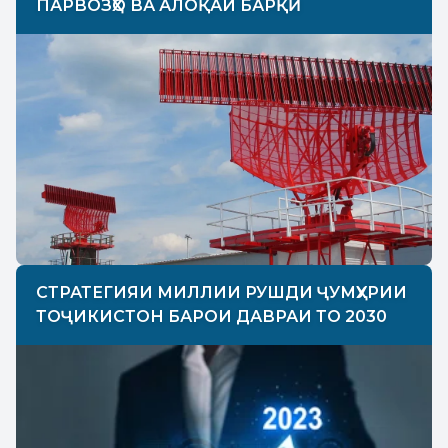
ПАРВОЗҲО ВА АЛОҚАИ БАРҚӢ
СТРАТЕГИЯИ МИЛЛИИ РУШДИ ҶУМҲУРИИ
ТОҶИКИСТОН БАРОИ ДАВРАИ ТО 2030