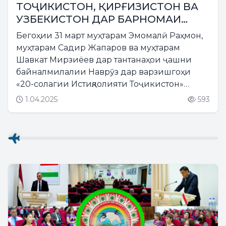
ТОҶИКИСТОН, ҚИРҒИЗИСТОН ВА
УЗБЕКИСТОН ДАР БАРНОМАИ
ФАРҲАНГИИ МУШТАРАКИ НАВРӮЗӢ
Бегоҳии 31 март муҳтарам Эмомалӣ Раҳмон,
муҳтарам Садир Жапаров ва муҳтарам
Шавкат Мирзиёев дар тантанаҳои ҷашни
байналмилалии Наврӯз дар варзишгоҳи
«20-солагии Истиқлолияти Тоҷикистон»
иборат аз барномаи муштараки фарҳангии
1.04.2025
593
аҳли ҳунари се кишвар пешкаш гардид,
иштирок намуданд....