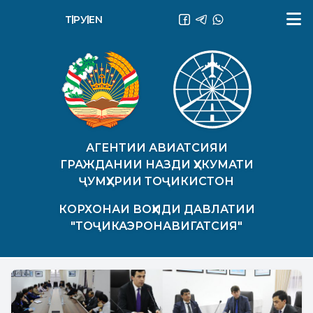
ТҶ
РУ
EN
АГЕНТИИ АВИАТСИЯИ
ГРАЖДАНИИ НАЗДИ ҲУКУМАТИ
ҶУМҲУРИИ ТОҶИКИСТОН
КОРХОНАИ ВОҲИДИ ДАВЛАТИИ
"ТОҶИКАЭРОНАВИГАТСИЯ"