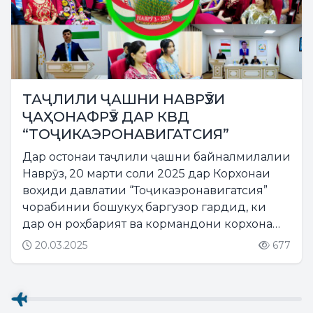
ТАҶЛИЛИ ҶАШНИ НАВРӮЗИ
ҶАҲОНАФРӮЗ ДАР КВД
“ТОҶИКАЭРОНАВИГАТСИЯ”
Дар остонаи таҷлили ҷашни байналмилалии
Наврӯз, 20 марти соли 2025 дар Корхонаи
воҳиди давлатии “Тоҷикаэронавигатсия”
чорабинии бошукуҳ баргузор гардид, ки
дар он роҳбарият ва кормандони корхона
ширкат варзиданд....
20.03.2025
677