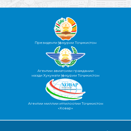
Президенти Ҷумҳурии Тоҷикистон
Агентии авиатсияи граждании
назди Хукумати Ҷумҳурии Тоҷикистон
Агентии миллии иттилоотии Тоҷикистон
«Ховар»