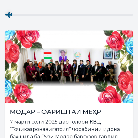
МОДАР – ФАРИШТАИ МЕҲР
7 марти соли 2025 дар толори КВД
“Тоҷикаэронавигатсия” чорабинии идона
бахшида ба Рӯзи Модар баргузор гардид....