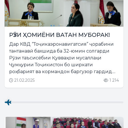
РӮЗИ ҲОМИЁНИ ВАТАН МУБОРАК!
Дар КВД “Тоҷикаэронавигатсия” ҷорабини
тантанавӣ бахшида ба 32-юмин солгарди
Рӯзи таъсисёбии Қувваҳои мусаллаҳи
Ҷумҳурии Тоҷикистон бо ширкати
роҳбарият ва кормандон баргузор гардид....
21.02.2025
1 214