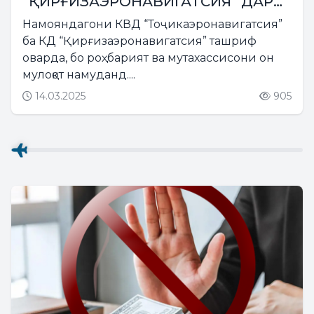
“ҚИРҒИЗАЭРОНАВИГАТСИЯ” ДАР
САТҲИ НАВ
Намояндагони КВД “Тоҷикаэронавигатсия”
ба КД “Қирғизаэронавигатсия” ташриф
оварда, бо роҳбарият ва мутахассисони он
мулоқот намуданд....
14.03.2025
905