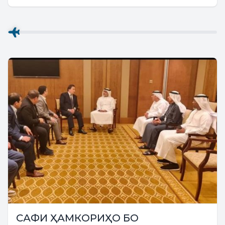
баргузор гардид....
САФИ ҲАМКОРИҲО БО