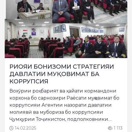
РИОЯИ БОНИЗОМИ СТРАТЕГИЯИ
ДАВЛАТИИ МУҚОВИМАТ БА
КОРРУПСИЯ
Вохӯрии роҳбарият ва ҳайати кормандони
корхона бо сарнозири Раёсати муқовимат бо
коррупсияи Агентии назорати давлатии
молиявӣ ва мубориза бо коррупсияи
Ҷумҳурии Тоҷикистон, подполковники
адлия Розиқзода Алихон Абдулҳаким
14.02.2025
1 113