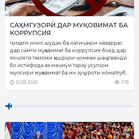
САҲМГУЗОРӢ ДАР МУҚОВИМАТ БА
КОРРУПСИЯ
Ҷиҳати ноил шудан ба натиҷаҳои назаррас
дар самти муқовимат ба коррупсия бояд дар
якҷоягӣ тамоми қишрҳои ҷомеаи шаҳрвандӣ
бо истифода аз маҷмӯи тарзу усулҳои
муосири муқовимат ба ин зуҳуроти номатлуб
фаъолият ва корбарӣ намоянд....
12.03.2025
578