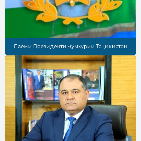
Паёми Президенти Ҷумҳурии Тоҷикистон