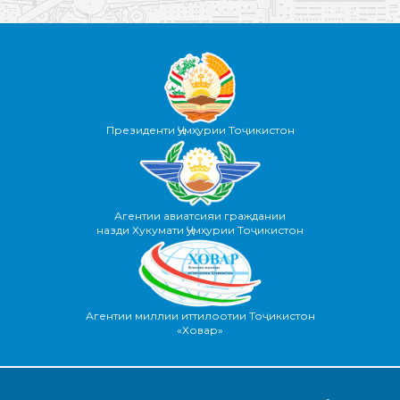
Президенти Ҷумҳурии Тоҷикистон
Агентии авиатсияи граждании
назди Хукумати Ҷумҳурии Тоҷикистон
Агентии миллии иттилоотии Тоҷикистон
«Ховар»