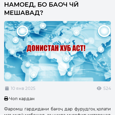
НАМОЕД, БО БАҒОЧ ЧӢ
МЕШАВАД?
10 янв 2025
524
Чоп кардан
Фаромӯш гардидани бағоҷ дар фурудгоҳ ҳолати