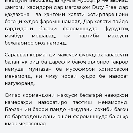
маъмулӣ мебошад, аз ҷумла мусофир метавонад
ҳангоми харидорӣ дар мағозаҳои Duty Free, дар
қаҳвахона ва ҳангоми ҳолати хотирпарешонӣ
бағоҷи худро фаромӯш намояд. Дар ҳолати пайдо
гардидани бағоҷи фаромӯшшуда, фурудгоҳ
маҷбур мешавад, ки тартиби махсуси
бехатариро оғоз намояд.
Сараввал корманди махсуси фурудгоҳ тавассути
балангӯяк оид ба дарёфти бағоҷ эълонро такрор
намуда, мунтазам ба мусофирон хотиррасон
менамояд, ки чизу чораи худро бе назорат
нагузоранд.
Сипас кормандони махсуси бехатарӣ наворҳои
камераҳои назоратиро тафтиш менамоянд.
Баъзан ин барои пайдо намудани соҳиби бағоҷ
ва баргардонидани ашёи фаромӯшшуда ба онҳо
кӯмак мерасонад.