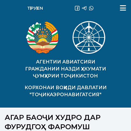
ТҶ
РУ
EN
АГЕНТИИ АВИАТСИЯИ
ГРАЖДАНИИ НАЗДИ ҲУКУМАТИ
ҶУМҲУРИИ ТОҶИКИСТОН
КОРХОНАИ ВОҲИДИ ДАВЛАТИИ
"ТОҶИКАЭРОНАВИГАТСИЯ"
АГАР БАҒОҶИ ХУДРО ДАР
ФУРУДГОҲ ФАРОМУШ