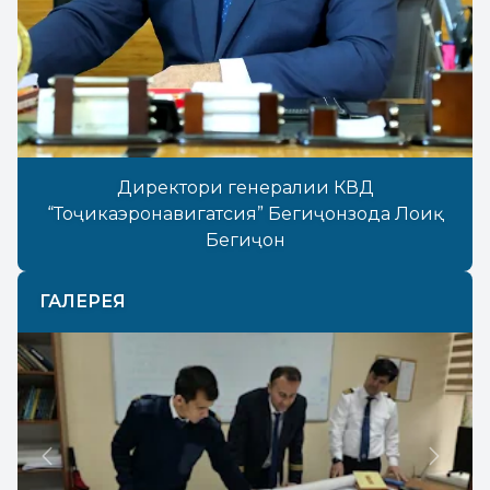
Директори генералии КВД
“Тоҷикаэронавигатсия” Бегиҷонзода Лоиқ
Бегиҷон
ГАЛЕРЕЯ
Previous
Next