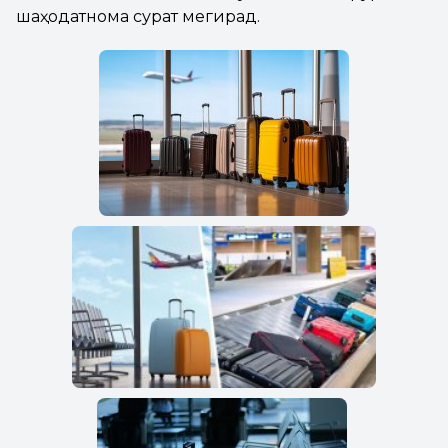
шаҳодатнома сурат мегирад.