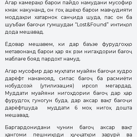
Агар камераҳо барои пайдо намудани мусофир
кӯмак накунанд, он гоҳ ашёҳо барои мавҷудияти
моддаҳои хатарнок санҷида шуда, пас он ба
шуъбаи бағоҷи гумшудаи “Lost&Found” интиқол
дода мешавад.
Ёдовар мешавем, ки дар баъзе фурудгоҳҳо
метавонанд барои ҳар як рӯзи нигаҳдории бағоҷ
маблағе бояд пардохт намуд.
Агар мусофир дар муҳлати муайян бағоҷи худро
дарёфт нанамояд, сипас бағоҷ ба расмиёти
нобудсозӣ (утилизация) ирсол мегардад.
Муддати муайяни нигоҳдории бағоҷ дар ҳар
фурудгоҳ гуногун буда, дар аксар вақт бағоҷи
дарёфтшуда муддати 6 моҳ нигоҳ дошта
мешавад.
Баргардонидани чунин бағоҷ аксар вақт
ҳангоми пешниҳоди ҳуҷҷатҳои зарурӣ ва