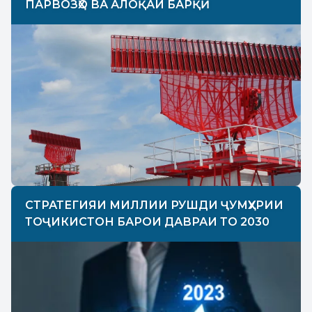
ПАРВОЗҲО ВА АЛОҚАИ БАРҚӢ
СТРАТЕГИЯИ МИЛЛИИ РУШДИ ҶУМҲУРИИ
ТОҶИКИСТОН БАРОИ ДАВРАИ ТО 2030