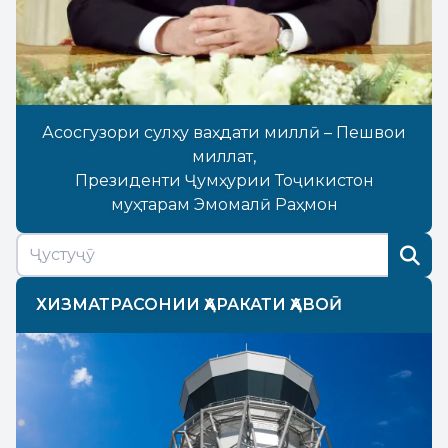
Асосгузори сулҳу ваҳдати миллӣ – Пешвои
миллат,
Президенти Ҷумҳурии Тоҷикистон
муҳтарам Эмомалӣ Раҳмон
ХИЗМАТРАСОНИИ ҲАРАКАТИ ҲАВОӢ