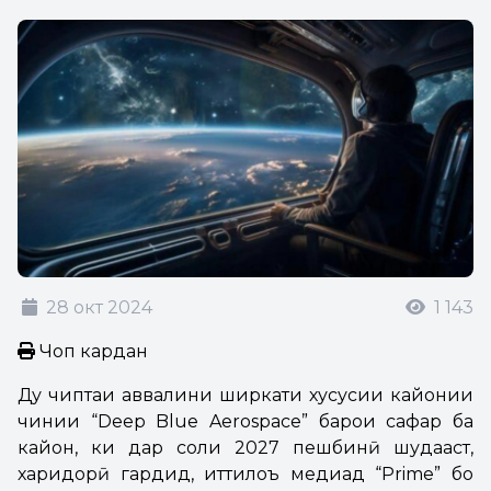
28 окт 2024
1 143
Чоп кардан
Ду чиптаи аввалини ширкати хусусии кайҳонии
чинии “Deep Blue Aerospace” барои сафар ба
кайҳон, ки дар соли 2027 пешбинӣ шудааст,
харидорӣ гардид, иттилоъ медиҳад “Prime” бо