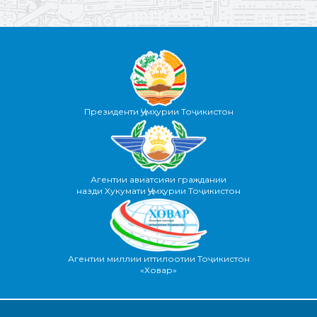
Президенти Ҷумҳурии Тоҷикистон
Агентии авиатсияи граждании
назди Хукумати Ҷумҳурии Тоҷикистон
Агентии миллии иттилоотии Тоҷикистон
«Ховар»