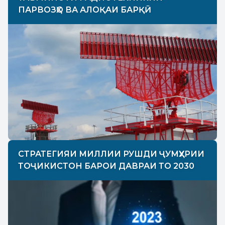
ПАРВОЗҲО ВА АЛОҚАИ БАРҚӢ
СТРАТЕГИЯИ МИЛЛИИ РУШДИ ҶУМҲУРИИ
ТОҶИКИСТОН БАРОИ ДАВРАИ ТО 2030