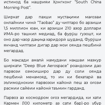
истинод ба нашрияи Ҳонгконг “South China
Morning Post”.
Ширкат дар пахши мустақими мағозаи
онлайнии чинӣ “Taobao” ду чиптаро бо арзиши
1,5 миллион юан, ки арзиши 210 ҳазор доллари
ИМА-ро ташкил медиҳад, ба фурӯш гузошт, ки
онҳо дар чаҳор дақиқа харидорӣ шуданд. Фурӯши
якчанд чиптаҳои дигар дар моҳи оянда пешбинӣ
мегардад.
Бо мақсади амалӣ намудани нақшаи мазкур
ширкати “Deep Blue Aerospace” роҳандозии даҳҳо
парвози озмоиширо дар ду соли оянда
пешбинӣ менамояд, то ин ки бехатарӣ ва
эътимоднокии парвозҳои кайҳонӣ пеш аз оғози
расмии сайёҳии кайҳонӣ таъмин гарданд.
Парвоз аз космодром оғоз мегардида, ки хати
Кармен (100 километр аз сатҳи баҳр)-ро убур