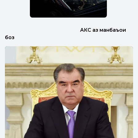
АКС аз манбаъҳои
боз