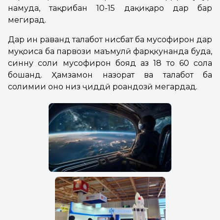
намуда, тақрибан 10-15 дақиқаро дар бар
мегирад.
Дар ин раванд талабот нисбат ба мусофирон дар
муқоиса ба парвози маъмулӣ фарқкунанда буда,
синну соли мусофирон бояд аз 18 то 60 сола
бошанд. Ҳамзамон назорат ва талабот ба
солимии онҳо низ ҷиддӣ роҳандозӣ мегардад.