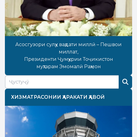
Асосгузори сулҳу ваҳдати миллӣ – Пешвои
миллат,
Президенти Ҷумҳурии Тоҷикистон
муҳтарам Эмомалӣ Раҳмон
ХИЗМАТРАСОНИИ ҲАРАКАТИ ҲАВОӢ