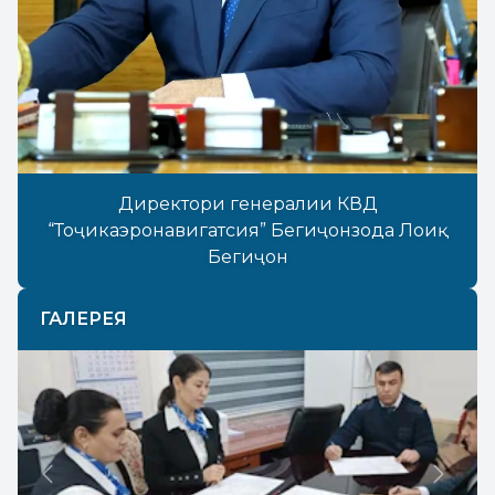
Директори генералии КВД
“Тоҷикаэронавигатсия” Бегиҷонзода Лоиқ
Бегиҷон
ГАЛЕРЕЯ
Previous
Next