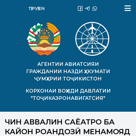
ТҶ
РУ
EN
АГЕНТИИ АВИАТСИЯИ
ГРАЖДАНИИ НАЗДИ ҲУКУМАТИ
ҶУМҲУРИИ ТОҶИКИСТОН
КОРХОНАИ ВОҲИДИ ДАВЛАТИИ
"ТОҶИКАЭРОНАВИГАТСИЯ"
ЧИН АВВАЛИН САЁҲАТРО БА
КАЙҲОН РОҲАНДОЗӢ МЕНАМОЯД