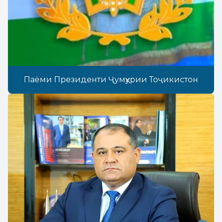
Паёми Президенти Ҷумҳурии Тоҷикистон