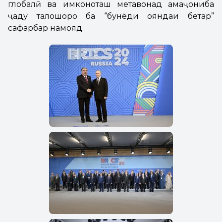
глобалӣ ва имконоташ метавонад ҳамаҷониба
ҷаҳду талошҳоро ба “бунёди ояндаи беҳтар”
сафарбар намояд.