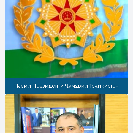
Паёми Президенти Ҷумҳурии Тоҷикистон