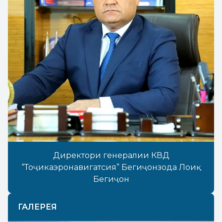
Директори генералии КВД
“Тоҷикаэронавигатсия” Бегиҷонзода Лоиқ
Бегиҷон
ГАЛЕРЕЯ