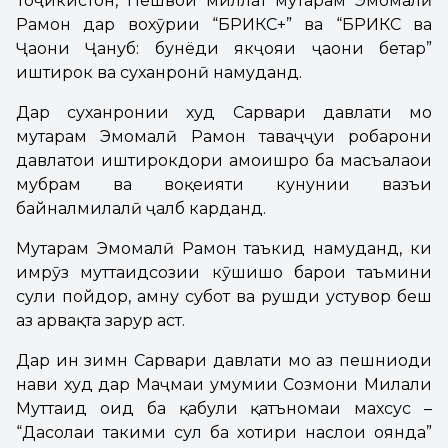
Тоҷикистон, Пешвои миллат муҳтарам Эмомалӣ
Раҳмон дар вохӯрии “БРИКС+” ва “БРИКС ва
Ҷаҳони Ҷануб: бунёди якҷояи ҷаҳони беҳтар”
иштирок ва суханронӣ намуданд.
Дар суханронии худ Сарвари давлати мо
муҳтарам Эмомалӣ Раҳмон таваҷҷуҳи роҳбарони
давлатҳои иштирокдори ҳамоишро ба масъалаҳои
мубрам ва воқеияти кунунии вазъи
байналмилалӣ ҷалб карданд.
Муҳтарам Эмомалӣ Раҳмон таъкид намуданд, ки
имрӯз муттаҳидсозии кӯшишҳо барои таъмини
сулҳи пойдор, амну субот ва рушди устувор беш
аз ҳарвақта зарур аст.
Дар ин зимн Сарвари давлати мо аз пешниҳоди
нави худ дар Маҷмаи умумии Созмони Милали
Муттаҳид оид ба қабули қатъномаи махсус –
“Даҳсолаи таҳкими сулҳ ба хотири наслҳои оянда”