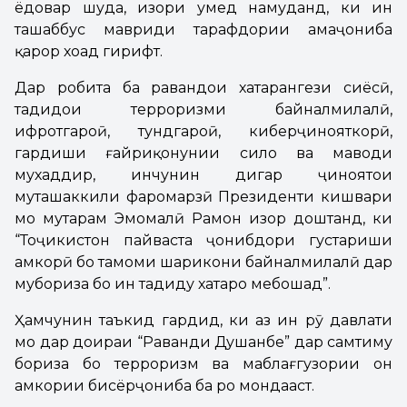
ёдовар шуда, изҳори умед намуданд, ки ин
ташаббус мавриди тарафдории ҳамаҷониба
қарор хоҳад гирифт.
Дар робита ба равандҳои хатарангези сиёсӣ,
таҳдидҳои терроризми байналмилалӣ,
ифротгароӣ, тундгароӣ, киберҷинояткорӣ,
гардиши ғайриқонунии силоҳ ва маводи
мухаддир, инчунин дигар ҷиноятҳои
муташаккили фаромарзӣ Президенти кишвари
мо муҳтарам Эмомалӣ Раҳмон изҳор доштанд, ки
“Тоҷикистон пайваста ҷонибдори густариши
ҳамкорӣ бо тамоми шарикони байналмилалӣ дар
мубориза бо ин таҳдиду хатарҳо мебошад”.
Ҳамчунин таъкид гардид, ки аз ин рӯ давлати
мо дар доираи “Раванди Душанбе” дар самтиму
бориза бо терроризм ва маблағгузории он
ҳамкории бисёрҷониба ба роҳ мондааст.