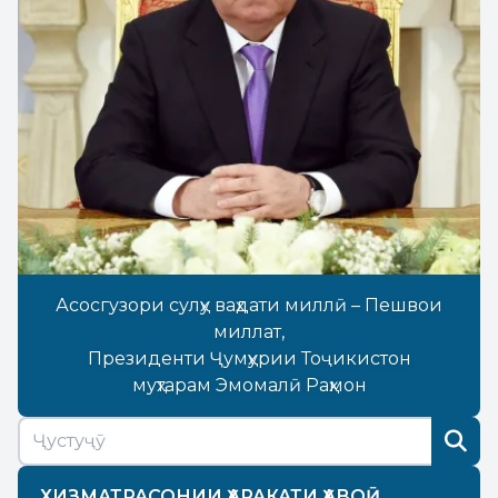
Асосгузори сулҳу ваҳдати миллӣ – Пешвои
миллат,
Президенти Ҷумҳурии Тоҷикистон
муҳтарам Эмомалӣ Раҳмон
ХИЗМАТРАСОНИИ ҲАРАКАТИ ҲАВОӢ