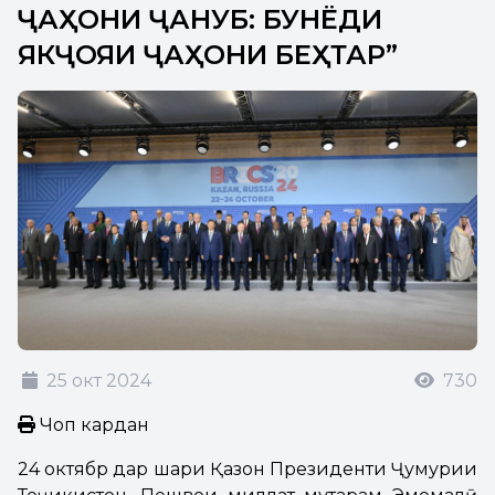
ҶАҲОНИ ҶАНУБ: БУНЁДИ
ЯКҶОЯИ ҶАҲОНИ БЕҲТАР”
25 окт 2024
730
Чоп кардан
24 октябр дар шаҳри Қазон Президенти Ҷумҳурии