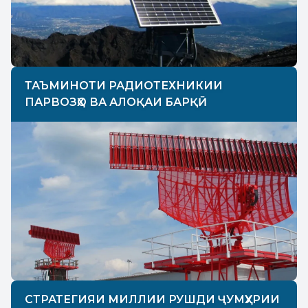
ТАЪМИНОТИ РАДИОТЕХНИКИИ
ПАРВОЗҲО ВА АЛОҚАИ БАРҚӢ
СТРАТЕГИЯИ МИЛЛИИ РУШДИ ҶУМҲУРИИ