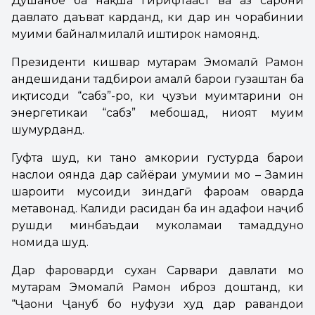
Душанбе ба нақша гирифтааст ва аз сарони
давлатҳо даъват карданд, ки дар ин чорабинии
муҳими байналмилалӣ иштирок намоянд.
Президенти кишвар муҳтарам Эмомалӣ Раҳмон
андешидани тадбирҳои амалӣ барои гузаштан ба
иқтисоди “сабз”-ро, ки ҷузъи муҳимтарини он
энергетикаи “сабз” мебошад, ниҳоят муҳим
шумурданд.
Гуфта шуд, ки танҳо ҳамкории густурда барои
наслҳои оянда дар сайёраи умумии мо – Замин
шароити мусоиди зиндагӣ фароҳам оварда
метавонад. Калиди расидан ба ин ҳадафҳои наҷиб
рушди минбаъдаи муколамаи тамаддунҳо
номида шуд.
Дар фароварди сухан Сарвари давлати мо
муҳтарам Эмомалӣ Раҳмон иброз доштанд, ки
“Ҷаҳони Ҷануб бо нуфузи худ дар равандҳои