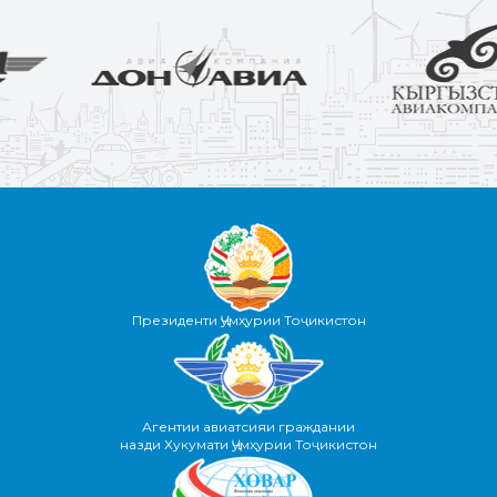
Президенти Ҷумҳурии Тоҷикистон
Агентии авиатсияи граждании
назди Хукумати Ҷумҳурии Тоҷикистон