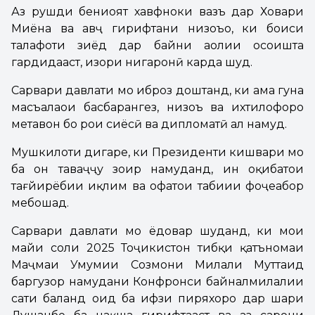
Аз рушди бениҳоят хавфноки вазъ дар Ховари
Миёна ва авҷ гирифтани низоъҳо, ки боиси
талафоти зиёд дар байни аҳолии осоишта
гардидааст, изҳори нигаронӣ карда шуд.
Сарвари давлати мо иброз доштанд, ки ҳама гуна
масъалаҳои баҳсбарангез, низоъ ва ихтилофҳоро
метавон бо роҳи сиёсӣ ва дипломатӣ ҳал намуд.
Мушкилоти дигаре, ки Президенти кишвари мо
ба он таваҷҷуҳ зоҳир намуданд, ин оқибатҳои
тағйирёбии иқлим ва офатҳои табиии фоҷеабор
мебошад.
Сарвари давлати мо ёдовар шуданд, ки моҳи
майи соли 2025 Тоҷикистон тибқи қатъномаи
Маҷмаи Умумии Созмони Милали Муттаҳид
баргузор намудани Конфронси байналмилалии
сатҳи баланд оид ба ҳифзи пиряхҳоро дар шаҳри