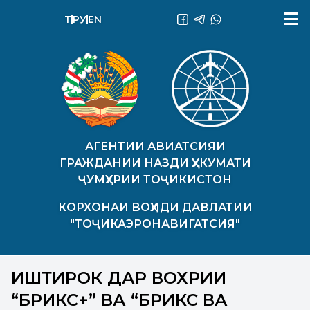
ТҶ
РУ
EN
АГЕНТИИ АВИАТСИЯИ
ГРАЖДАНИИ НАЗДИ ҲУКУМАТИ
ҶУМҲУРИИ ТОҶИКИСТОН
КОРХОНАИ ВОҲИДИ ДАВЛАТИИ
"ТОҶИКАЭРОНАВИГАТСИЯ"
ИШТИРОК ДАР ВОХӮРИИ
“БРИКС+” ВА “БРИКС ВА