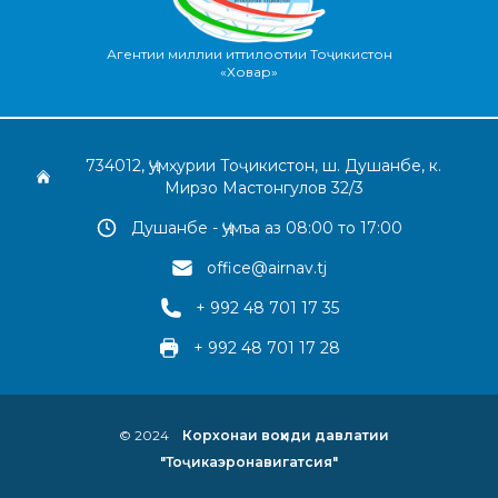
Агентии миллии иттилоотии Тоҷикистон
«Ховар»
734012, Ҷумҳурии Тоҷикистон, ш. Душанбе, к.
Мирзо Мастонгулов 32/3
Душанбе - Ҷумъа аз 08:00 то 17:00
office@airnav.tj
+ 992 48 701 17 35
+ 992 48 701 17 28
© 2024
Корхонаи воҳиди давлатии
"Тоҷикаэронавигатсия"