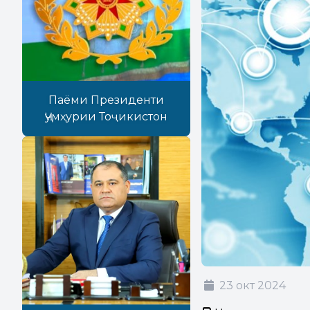
Паёми Президенти
Ҷумҳурии Тоҷикистон
23 окт 2024