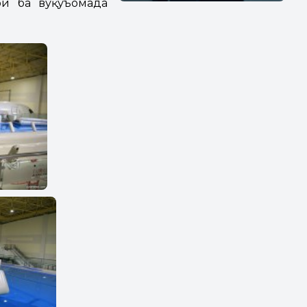
ои ба вуқуъомада