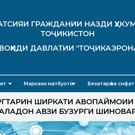
АТСИЯИ ГРАЖДАНИИ НАЗДИ ҲУКУМ
ТОҶИКИСТОН
ВОҲИДИ ДАВЛАТИИ "ТОҶИКАЭРОН
ят
Маркази матбуотӣ
Бехатарӣ ва сифат
РГТАРИН ШИРКАТИ ҲАВОПАЙМОИИ
БАЛАДОН ҲАВЗИ БУЗУРГИ ШИНОВА