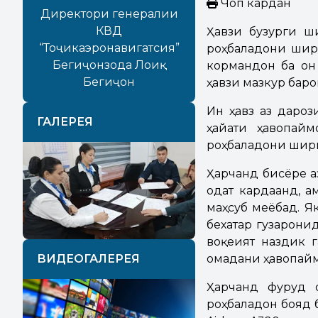
Чоп кардан
Директори генералии
КВД
Ҳавзи бузурги ш
“Тоҷикаэронавигатсия”
роҳбаладони ширк
Бегиҷонзода Лоиқ
кормандон ба он
Бегиҷон
ҳавзи мазкур баро
Ин ҳавз аз дароз
ГАЛЕРЕЯ
ҳайати ҳавопайм
роҳбаладони ширк
Ҳарчанд бисёре а
одат кардаанд, 
Previous
Next
маҳсуб меёбад. Я
бехатар гузарони
воқеият наздик 
ВИДЕОГАЛЕРЕЯ
омадани ҳавопай
Ҳарчанд фуруд 
роҳбаладон бояд б