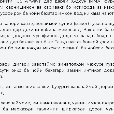
иркати “US Airways” дар дарёи Ҳудсун (ИМА) фур
ти сарнишинон ва саривақт бо истифода аз имк
усофирон ба ҷойи бехатар имкон дод, ки ҳама наҷот
 канори ҳавз ҳавопаймои сунъӣ (макет) гузошта шу
ладон дар дохили кабина мемонанд. Вақте ки ба 
тиқол додани мусофирон дода мешавад, бояд о
ни дар бехавф аст ё не. Танҳо пас аз боварӣ ҳосил
рон бо зинапояҳои махсуси резинӣ ба ҷойҳои бех
рафи дигари ҳавопаймо зинапояҳои махсусе гуз
ссути онҳо ба ҷойи бехатари замин интиқол до
д.
т, ки танҳо ширкатҳои бузурги ҳавопаймоӣ дорои
д.
 ҳавопаймоие, ки наметавонанд чунин имкониятро
о ба марказҳои таълимии ширкатҳои дорои чун