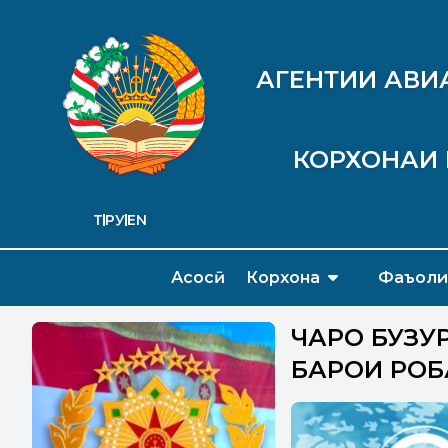
АГЕНТИИ АВИ
КОРХОНАИ 
ТҶ
РУ
EN
Асосӣ
Корхона
Фаъоли
ЧАРО БУЗУ
БАРОИ РОҲ