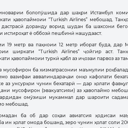
иноварии болопӯшида дар шаҳри Истамбул ком
ати ҳавопаймоии “Turkish Airlines” мебошад. Танҳ
 дастрасӣ доранду ворид шудан ба шахсони бегон
и истироҳат ё оббозӣ пешбинӣ нашудааст.
ии 19 метр ва паҳноии 12 метр иборат буда, дар
оии ширкати “Turkish Airlines” ҷойгир аст. Та
ати ҳавопаймоии туркӣ қабл аз иҷозаи парвоз аз та
з мусофирон ба хизматрасонии маъмулии роҳбала
аммо вазифаи аввалиндараҷаи онҳо кафолати бех
ке аз унсурҳои чунин бехатарӣ — дар ҳолати фавқу
дани мусофирон (эвакуатсияи) аз ҳавопаймо мебош
гардидан омӯзиши мукаммал дар шароити садам
мо мебошад.
омадан ба об дар соҳаи авиатсия ҳодисаи маъ
а ин ҳолат омода бошанд, зеро чунин ҳолат соли 2