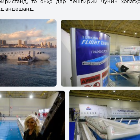
иристанд, то онҳо дар пешгирии чунин ҳолатҳ
нд андешанд.