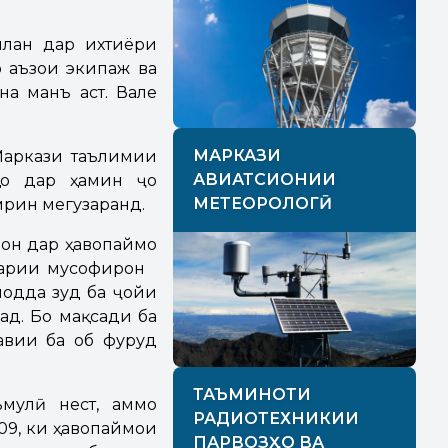
илан дар ихтиёри
о аъзои экипаж ва
а манъ аст. Вале
МАРКАЗИ
 Маркази таълимии
АВИАТСИОНИИ
нҳо дар ҳамин ҷо
МЕТЕОРОЛОГӢ
мрин мегузаранд.
дон дар ҳавопаймо
атарии мусофирон
лодда зуд ба ҷойи
ад. Бо мақсади ба
авии ба об фуруд
ТАЪМИНОТИ
мулӣ нест, аммо
РАДИОТЕХНИКИИ
009, ки ҳавопаймои
ПАРВОЗҲО ВА