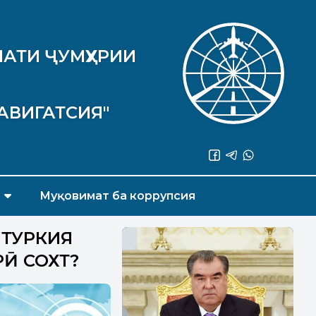
АТИ ҶУМҲУРИИ
АВИГАТСИЯ"
Муқовимат ба коррупсия
 ТУРКИЯ
РӢ СОХТ?