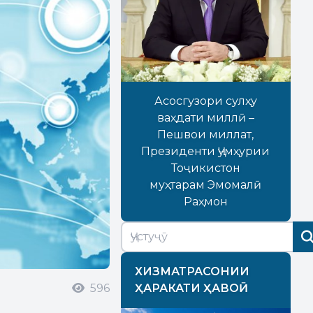
Асосгузори сулҳу
ваҳдати миллӣ –
Пешвои миллат,
Президенти Ҷумҳурии
Тоҷикистон
муҳтарам Эмомалӣ
Раҳмон
ХИЗМАТРАСОНИИ
596
ҲАРАКАТИ ҲАВОӢ