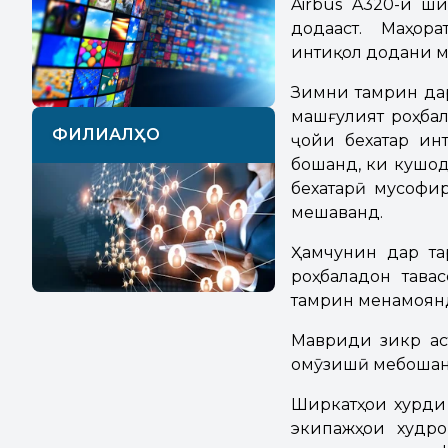
Airbus A320-и ш
додааст. Маҳора
интиқол додани м
Зимни тамрин дар
машғулият роҳба
ФИЛИАЛҲО
ҷойи бехатар ин
бошанд, ки кушода
бехатарӣ мусофи
мешаванд.
Ҳамчунин дар та
роҳбаладон тава
тамрин менамоян
Мавриди зикр ас
омӯзишӣ мебошан
Ширкатҳои хурди
экипажҳои худр