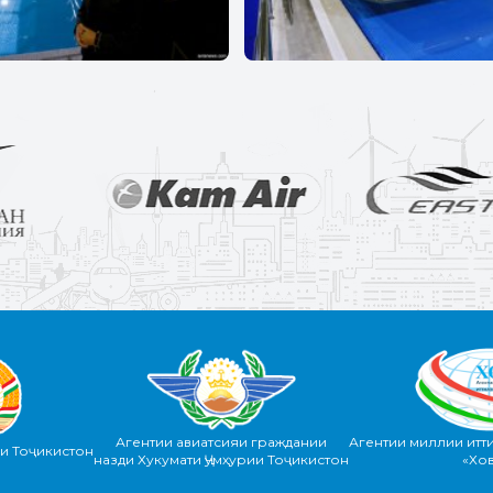
Агентии авиатсияи граждании
Агентии миллии итт
ии Тоҷикистон
назди Хукумати Ҷумҳурии Тоҷикистон
«Хо