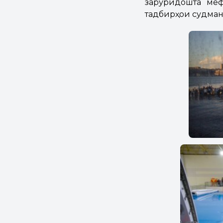
заруридошта меф
тадбирҳои судма