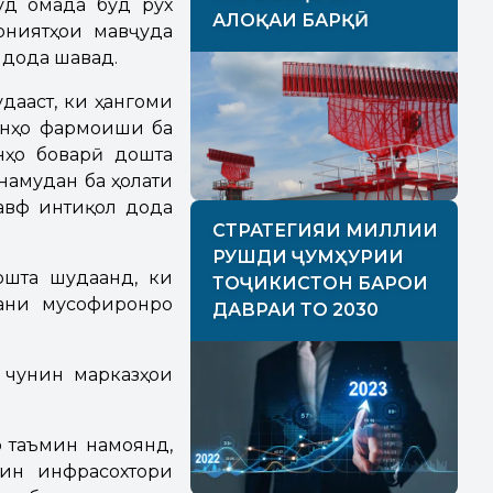
уд омада буд рух
АЛОҚАИ БАРҚӢ
ониятҳои мавҷуда
 дода шавад.
дааст, ки ҳангоми
онҳо фармоиши ба
нҳо боварӣ дошта
 намудан ба ҳолати
авф интиқол дода
СТРАТЕГИЯИ МИЛЛИИ
РУШДИ ҶУМҲУРИИ
ошта шудаанд, ки
ТОҶИКИСТОН БАРОИ
дани мусофиронро
ДАВРАИ ТО 2030
 чунин марказҳои
 таъмин намоянд,
ин инфрасохтори