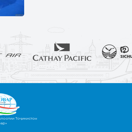
илоотии Тоҷикистон
вар»