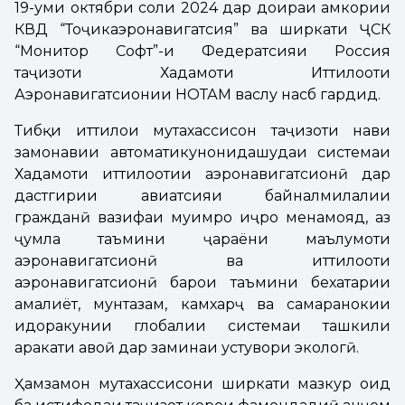
19-уми октябри соли 2024 дар доираи ҳамкории
КВД “Тоҷикаэронавигатсия” ва ширкати ҶСК
“Монитор Софт”-и Федератсияи Россия
таҷҳизоти Хадамоти Иттилооти
Аэронавигатсионии НОТАМ васлу насб гардид.
Тибқи иттилои мутахассисон таҷҳизоти нави
замонавии автоматикунонидашудаи системаи
Хадамоти иттилоотии аэронавигатсионӣ дар
дастгирии авиатсияи байналмилалии
гражданӣ вазифаи муҳимро иҷро менамояд, аз
ҷумла таъмини ҷараёни маълумоти
аэронавигатсионӣ ва иттилооти
аэронавигатсионӣ барои таъмини бехатарии
амалиёт, мунтазам, камхарҷ ва самаранокии
идоракунии глобалии системаи ташкили
ҳаракати ҳавоӣ дар заминаи устувори экологӣ.
Ҳамзамон мутахассисони ширкати мазкур оид