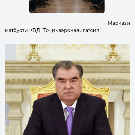
Маркази
матбуоти КВД “То
ҷикаэронавигатсия”