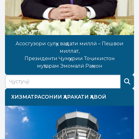
Асосгузори сулҳу ваҳдати миллӣ – Пешвои
миллат,
Президенти Ҷумҳурии Тоҷикистон
муҳтарам Эмомалӣ Раҳмон
ХИЗМАТРАСОНИИ ҲАРАКАТИ ҲАВОӢ