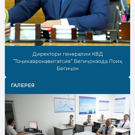
Директори генералии КВД
“Тоҷикаэронавигатсия” Бегиҷонзода Лоиқ
Бегиҷон
ГАЛЕРЕЯ
Previous
Next