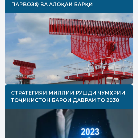
ПАРВОЗҲО ВА АЛОҚАИ БАРҚӢ
СТРАТЕГИЯИ МИЛЛИИ РУШДИ ҶУМҲУРИИ
ТОҶИКИСТОН БАРОИ ДАВРАИ ТО 2030