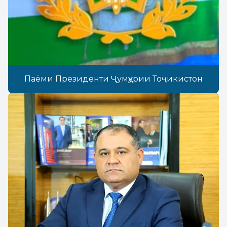
Паёми Президенти Ҷумҳурии Тоҷикистон