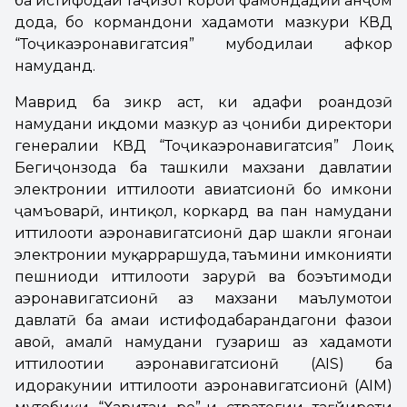
ба истифодаи таҷҳизот корҳои фаҳмондадиҳӣ анҷом
дода, бо кормандони хадамоти мазкури КВД
“Тоҷикаэронавигатсия” мубодилаи афкор
намуданд.
Маврид ба зикр аст, ки ҳадафи роҳандозӣ
намудани иқдоми мазкур аз ҷониби директори
генералии КВД “Тоҷикаэронавигатсия” Лоиқ
Бегиҷонзода ба ташкили махзани давлатии
электронии иттилооти авиатсионӣ бо имкони
ҷамъоварӣ, интиқол, коркард ва паҳн намудани
иттилооти аэронавигатсионӣ дар шакли ягонаи
электронии муқарраршуда, таъмини имконияти
пешниҳоди иттилооти зарурӣ ва боэътимоди
аэронавигатсионӣ аз махзани маълумотҳои
давлатӣ ба ҳамаи истифодабарандагони фазои
ҳавоӣ, амалӣ намудани гузариш аз хадамоти
иттилоотии аэронавигатсионӣ (AIS) ба
идоракунии иттилооти аэронавигатсионӣ (AIM)