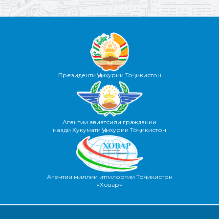
Президенти Ҷумҳурии Тоҷикистон
Агентии авиатсияи граждании
назди Хукумати Ҷумҳурии Тоҷикистон
Агентии миллии иттилоотии Тоҷикистон
«Ховар»