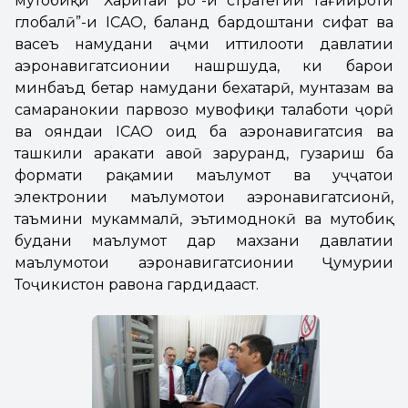
мутобиқи “Харитаи роҳ”-и стратегии тағйироти
глобалӣ”-и ICAO, баланд бардоштани сифат ва
васеъ намудани ҳаҷми иттилооти давлатии
аэронавигатсионии нашршуда, ки барои
минбаъд беҳтар намудани бехатарӣ, мунтазам ва
самаранокии парвозҳо мувофиқи талаботи ҷорӣ
ва ояндаи ICAO оид ба аэронавигатсия ва
ташкили ҳаракати ҳавоӣ заруранд, гузариш ба
формати рақамии маълумот ва ҳуҷҷатҳои
электронии маълумотҳои аэронавигатсионӣ,
таъмини мукаммалӣ, эътимоднокӣ ва мутобиқ
будани маълумот дар махзани давлатии
маълумотҳои аэронавигатсионии Ҷумҳурии
Тоҷикистон равона гардидааст.