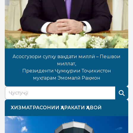
Асосгузори сулҳу ваҳдати миллӣ – Пешвои
миллат,
Президенти Ҷумҳурии Тоҷикистон
муҳтарам Эмомалӣ Раҳмон
ХИЗМАТРАСОНИИ ҲАРАКАТИ ҲАВОӢ