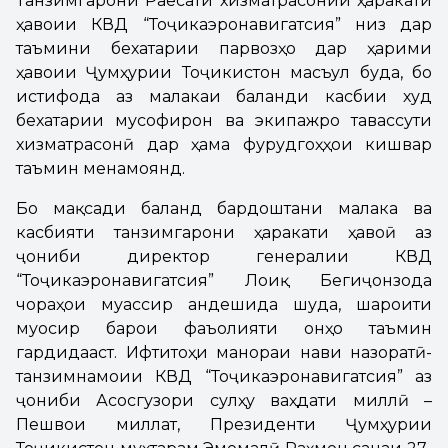
Танзимгарони Раёсати хизматрасонии ҳаракати
ҳавоии КВД “Тоҷикаэронавигатсия” низ дар
таъмини бехатарии парвозҳо дар ҳарими
ҳавоии Ҷумҳурии Тоҷикистон масъул буда, бо
истифода аз малакаи баланди касбии худ
бехатарии мусофирон ва экипажро тавассути
хизматрасонӣ дар ҳама фурудгоҳҳои кишвар
таъмин менамоянд.
Бо мақсади баланд бардоштани малака ва
касбияти танзимгарони ҳаракати ҳавоӣ аз
ҷониби директор генералии КВД
“Тоҷикаэронавигатсия” Лоиқ Бегиҷонзода
чораҳои муассир андешида шуда, шароити
муосир барои фаъолияти онҳо таъмин
гардидааст. Ифтитоҳи манораи нави назоратӣ-
танзимнамоии КВД “Тоҷикаэронавигатсия” аз
ҷониби Асосгузори сулҳу ваҳдати миллӣ –
Пешвои миллат, Президенти Ҷумҳурии