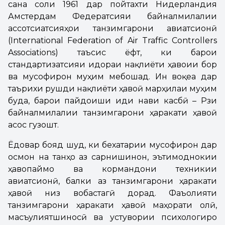
сана соли 1961 дар пойтахти Нидерландия
Амстердам Федератсияи байналмилалии
ассотсиатсияҳои танзимгарони авиатсионӣ
(International Federation of Air Traffic Controllers
Associations) таъсис ёфт, ки барои
стандартизатсияи идораи нақлиёти ҳавоии бор
ва мусофирон муҳим мебошад. Ин воқеа дар
таърихи рушди нақлиёти ҳавоӣ марҳилаи муҳим
буда, барои пайдоиши иди нави касбӣ – Рӯзи
байналмилалии танзимгарони ҳаракати ҳавоӣ
асос гузошт.
Ёдовар бояд шуд, ки бехатарии мусофирон дар
осмон на танҳо аз сарнишинон, эътимоднокии
ҳавопаймо ва кормандони техникии
авиатсионӣ, балки аз танзимгарони ҳаракати
ҳавоӣ низ вобастагӣ дорад. Фаъолияти
танзимгарони ҳаракати ҳавоӣ маҳорати олӣ,
масъулиятшиносӣ ва устувории психологиро