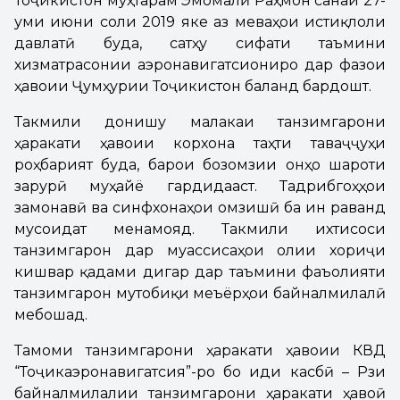
Тоҷикистон муҳтарам Эмомалӣ Раҳмон санаи 27-
уми июни соли 2019 яке аз меваҳои истиқлоли
давлатӣ буда, сатҳу сифати таъмини
хизматрасонии аэронавигатсиониро дар фазои
ҳавоии Ҷумҳурии Тоҷикистон баланд бардошт.
Такмили донишу малакаи танзимгарони
ҳаракати ҳавоии корхона таҳти таваҷҷуҳи
роҳбарият буда, барои бозомӯзии онҳо шароти
зарурӣ муҳайё гардидааст. Тадрибгоҳҳои
замонавӣ ва синфхонаҳои омӯзишӣ ба ин раванд
мусоидат менамояд. Такмили ихтисоси
танзимгарон дар муассисаҳои олии хориҷи
кишвар қадами дигар дар таъмини фаъолияти
танзимгарон мутобиқи меъёрҳои байналмилалӣ
мебошад.
Тамоми танзимгарони ҳаракати ҳавоии КВД
“Тоҷикаэронавигатсия”-ро бо иди касбӣ – Рӯзи
байналмилалии танзимгарони ҳаракати ҳавоӣ