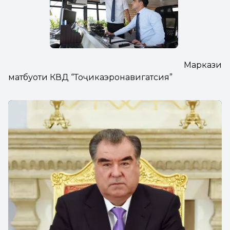
Маркази
матбуоти КВД “Тоҷикаэронавигатсия”