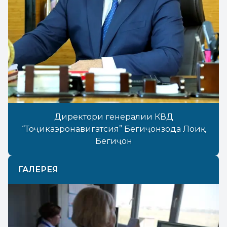
Директори генералии КВД
“Тоҷикаэронавигатсия” Бегиҷонзода Лоиқ
Бегиҷон
ГАЛЕРЕЯ