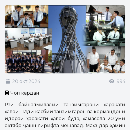
20 окт 2024
994
Чоп кардан
Рӯзи байналмилалии танзимгарони ҳаракати
ҳавоӣ – Иди касбии танзимгарон ва кормандони
идораи ҳаракати ҳавоӣ буда, ҳамасола 20-уми
октябр ҷашн гирифта мешавад. Маҳз дар ҳамин