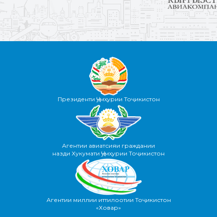
Президенти Ҷумҳурии Тоҷикистон
Агентии авиатсияи граждании
назди Хукумати Ҷумҳурии Тоҷикистон
Агентии миллии иттилоотии Тоҷикистон
«Ховар»