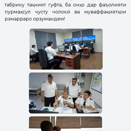
табрику таҳният гуфта, ба онҳо дар фаъолияти
пурмаҳсул чусту чолокӣ ва муваффақиятҳои
рӯзмарраро орзумандем!