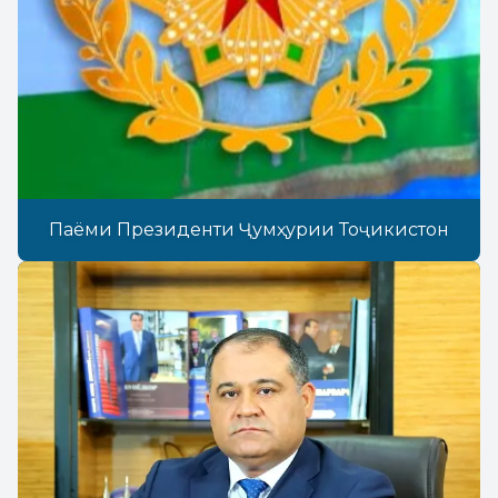
Паёми Президенти Ҷумҳурии Тоҷикистон