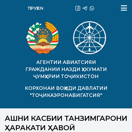
ТҶ
РУ
EN
АГЕНТИИ АВИАТСИЯИ
ГРАЖДАНИИ НАЗДИ ҲУКУМАТИ
ҶУМҲУРИИ ТОҶИКИСТОН
КОРХОНАИ ВОҲИДИ ДАВЛАТИИ
"ТОҶИКАЭРОНАВИГАТСИЯ"
ҶАШНИ КАСБИИ ТАНЗИМГАРОНИ
ҲАРАКАТИ ҲАВОӢ