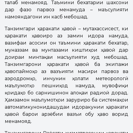
талаб менамояд. Таъмини бехатарии шахсони
дар фазо парвоз менамуда – маъсулияти
намояндагони ин касб мебошад.
Танзимгари ҳаракати ҳавоӣ – мутахассисест, ки
ҳаракати ҳавоиро аз замин идора намуда,
вазифаи асосии он таъмини ҳаракати бехатар,
муназзам ва мунтазами киштиҳои ҳавоӣ дар
доираи минтақаи масъулияти худ мебошад.
Танзимгарони ҳаракати ҳавоӣ ба экипажи
ҳавопаймоҳо аз вазъияти масири парвоз ва
аэродромҳо, инчунин ҳолати метеорологӣ
маълумотҳо пешниҳод намуда, мувофиқи
қоидаҳо бо сарнишинон алоқаи радиоӣ дорад.
Ҳамзамон маълумотҳои заруриро ба системаҳои
автоматикунонидашудаи идоракунии ҳаракати
ҳавоӣ барои арзёбии вазъи обу ҳаво ворид
менамояд.