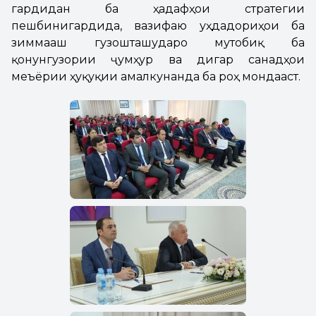
гардидан ба ҳадафҳои стратегии
пешбинигардида, вазифаю уҳдадориҳои ба
зиммааш гузошташударо мутобиқ ба
қонунгузории ҷумҳурӣ ва дигар санадҳои
меъёрии ҳуқуқии амалкунанда ба роҳ мондааст.