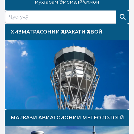
муҳтарам Эмомалӣ Раҳмон
ХИЗМАТРАСОНИИ ҲАРАКАТИ ҲАВОӢ
МАРКАЗИ АВИАТСИОНИИ МЕТЕОРОЛОГӢ