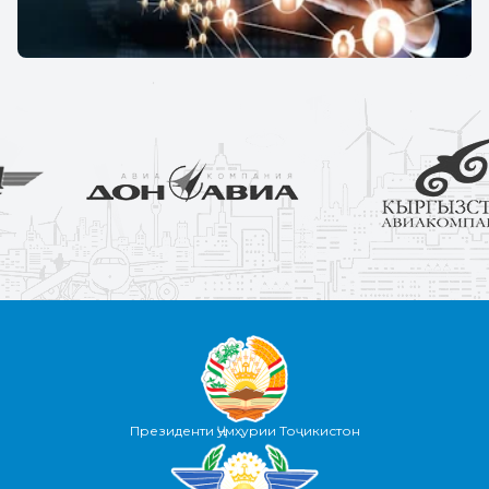
Президенти Ҷумҳурии Тоҷикистон