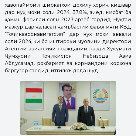
ҳавопаймоии ширкатҳои дохилу хориҷӣ кишвар
дар нӯҳ моҳи соли 2024, 37,8%, зиёд, нисбат ба
ҳамин фосилаи соли 2023 арзёбӣ гардид. Нуқтаи
мазкур дар ҷаласаи ҷамъбастии фаъолияти КВД
“Тоҷикаэронавигатсия” дар нуҳ моҳи аввали
соли 2024, ки бо иштироки муовини директори
Агентии авиатсияи граждании назди Ҳукумати
Ҷумҳурии Тоҷикистон Набизода Азиз
Абдусамад, роҳбарият ва кормандони корхона
баргузор гардид, иттилоъ дода шуд.