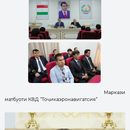
Маркази
матбуоти КВД “Тоҷикаэронавигатсия”