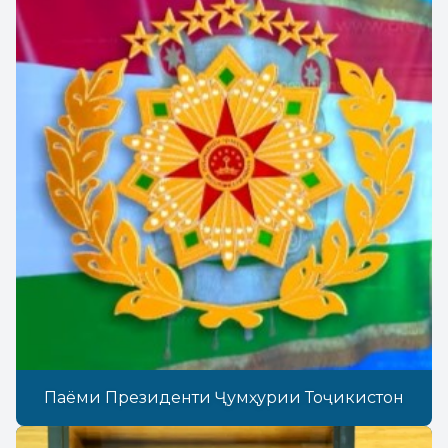
Паёми Президенти Ҷумҳурии Тоҷикистон