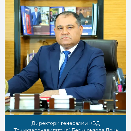
Директори генералии КВД
“Тоҷикаэронавигатсия” Бегиҷонзода Лоиқ