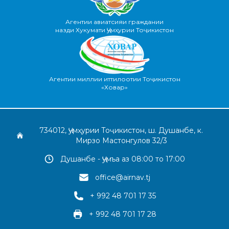
Агентии авиатсияи граждании
назди Хукумати Ҷумҳурии Тоҷикистон
Агентии миллии иттилоотии Тоҷикистон
«Ховар»
734012, Ҷумҳурии Тоҷикистон, ш. Душанбе, к.
Мирзо Мастонгулов 32/3
Душанбе - Ҷумъа аз 08:00 то 17:00
office@airnav.tj
+ 992 48 701 17 35
+ 992 48 701 17 28