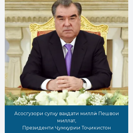
Асосгузори сулҳу ваҳдати миллӣ – Пешвои
миллат,
Президенти Ҷумҳурии Тоҷикистон