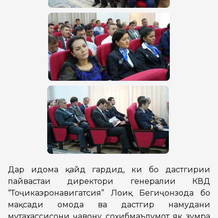
Дар идома қайд гардид, ки бо дастгирии
пайвастаи директори генералии КВД
“Тоҷикаэронавигатсия” Лоиқ Бегиҷонзода бо
мақсади омода ва дастгирӣ намудани
мутахассисони ҷавону соҳибмаълумот як зумра