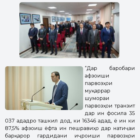
“Дар баробари
афзоиши
парвозҳои
муқаррарӣ
шумораи
парвозҳои транзитӣ
дар ин фосила 35
037 ададро ташкил дод, ки 16346 адад, ё ин ки
87,5% афзоиш ёфта ин пешравиҳо дар натиҷаи
барқарор гардидани иҷроиши парвозҳои