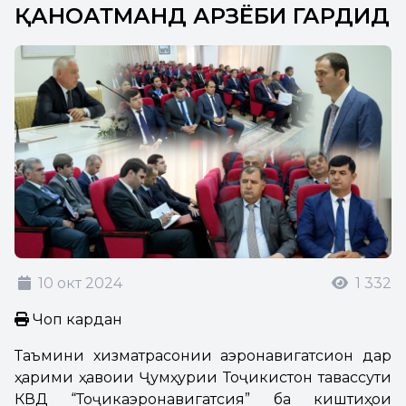
ҚАНОАТМАНД АРЗЁБИ ГАРДИД
10 окт 2024
1 332
Чоп кардан
Таъмини хизматрасонии аэронавигатсионӣ дар
ҳарими ҳавоии Ҷумҳурии Тоҷикистон тавассути
КВД “Тоҷикаэронавигатсия” ба киштиҳои