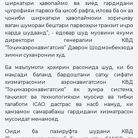
ширкатҳои ҳавопаймоӣ ва зиёд гардидани
ҷуғрофияи парвоз ба ҳисоб рафта, илова ба он аз
ҷониби ширкатҳои ҳавопаймоии хориҷиву
ватанӣ шумораи бештари парвозҳои транзитӣ иҷро
карда шудаанд”, - ёдовар шуд муовини якуми
директори генералии КВД
“Тоҷикаэронавигатсия” Даврон Шодмонбекзода
зимни суханронии худ.
Ба маълумоти ҳозирин расонида шуд, ки бо
мақсади баланд бардоштани сатҳу сифати
хизматрасонии аэронавигатсионӣ КВД
“Тоҷикаэронавигатсия” як зумра система,
таҷҳизот ва технологияҳои муосир ва тибқи
талаботи ICAO дастрас ва насб намуд, ки
ҳамзамон самарабахш гардидани хизматрасонӣ
мусоидат менамояд.
Оиди ба пазируфта шудани КВД