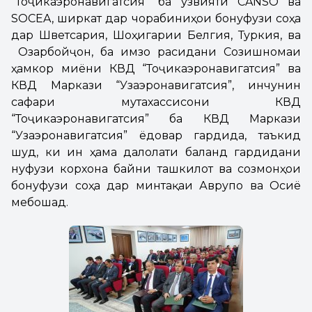
“Тоҷикаэронавигатсия” ба узвияти CANSO ва
SOCEA, ширкат дар чорабиниҳои бонуфузи соҳа
дар Шветсария, Шоҳигарии Белгия, Туркия, ва
Озарбойҷон, ба имзо расидани Созишномаи
ҳамкорӣ миёни КВД “Тоҷикаэронавигатсия” ва
КВД Маркази “Узаэронавигатсия”, инчунин
сафари мутахассисони КВД
“Тоҷикаэронавигатсия” ба КВД Маркази
“Узаэронавигатсия” ёдовар гардида, таъкид
шуд, ки ин ҳама далолати баланд гардидани
нуфузи корхона байни ташкилот ва созмонҳои
бонуфузи соҳа дар минтақаи Аврупо ва Осиё
мебошад.