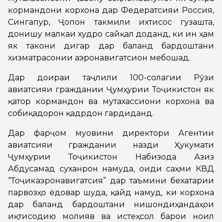
кормандони корхона дар Федератсияи Россия,
Сингапур, Ҷопон такмили ихтисос гузашта,
донишу малкаи худро сайқал доданд, ки ин ҳам
як такони дигар дар баланд бардоштани
хизматрасонии аэронавигатсионӣ мебошад.
Дар доираи таҷлили 100-солагии Рӯзи
авиатсияи граждании Ҷумҳурии Тоҷикистон як
қатор кормандон ва мутахассиони корхона ва
собиқадорон қадрдонӣ гардиданд.
Дар фарҷом муовини директори Агентии
авиатсияи граждании назди Ҳукумати
Ҷумҳурии Тоҷикистон Набизода Азиз
Абдусамад суханронӣ намуда, оиди саҳми КВД
“Тоҷикаэронавигатсия” дар таъмини бехатарии
парвозҳо ёдовар шуда, қайд намуд, ки корхона
дар баланд бардоштани нишондиҳандаҳои
иқтисодию молиявӣ ва истеҳсолӣ барои ноил