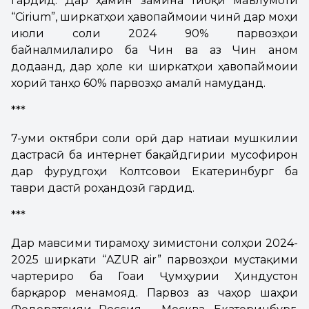
гардид. Дар ҳамин замина тибқи маълумоти
“Cirium”, ширкатҳои ҳавопаймоии чинӣ дар моҳи
июли соли 2024 90% парвозҳои
байналмилалиро ба Чин ва аз Чин анҷом
додаанд, дар ҳоле ки ширкатҳои ҳавопаймоии
хориҷӣ танҳо 60% парвозҳо амалӣ намуданд.
***
7-уми октябри соли ҷорӣ дар натиҷаи мушкилии
дастрасӣ ба интернет бақайдгирии мусофирон
дар фурудгоҳи Колтсовои Екатеринбург ба
таври дастӣ роҳандозӣ гардид.
***
Дар мавсими тирамоҳу зимистони солҳои 2024-
2025 ширкати “AZUR air” парвозҳои мустақими
чартериро ба Гоаи Ҷумҳурии Ҳиндустон
барқарор менамояд. Парвоз аз чаҳор шаҳри