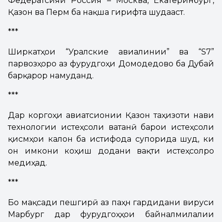
Федератсияи Россия – Москва, Екатеринбург,
Қазон ва Перм ба нақша гирифта шудааст.
***
Ширкатҳои “Уралские авиалинии” ва “S7”
парвозҳоро аз фурудгоҳи Домодедово ба Дубай
барқарор намуданд.
***
Дар коргоҳи авиатсионии Қазон таҷҳизоти нави
технологии истеҳсоли ватанӣ барои истеҳсоли
қисмҳои калон ба истифода супорида шуд, ки
он имкони коҳиш додани вақти истеҳсолро
медиҳад.
***
Бо мақсади пешгирӣ аз паҳн гардидани вируси
Марбург дар фурудгоҳҳои байналмилалии