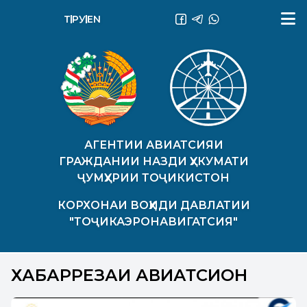
ТҶ
РУ
EN
АГЕНТИИ АВИАТСИЯИ
ГРАЖДАНИИ НАЗДИ ҲУКУМАТИ
ҶУМҲУРИИ ТОҶИКИСТОН
КОРХОНАИ ВОҲИДИ ДАВЛАТИИ
"ТОҶИКАЭРОНАВИГАТСИЯ"
ХАБАРРЕЗАИ АВИАТСИОНӢ