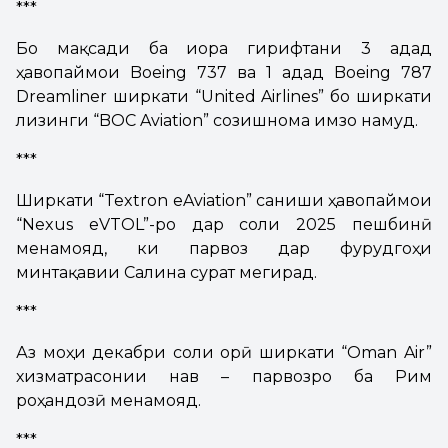
***
Бо мақсади ба иҷора гирифтани 3 адад
ҳавопаймои Boeing 737 ва 1 адад Boeing 787
Dreamliner ширкати “United Airlines” бо ширкати
лизинги “BOC Aviation” созишнома имзо намуд.
***
Ширкати “Textron eAviation” санҷиши ҳавопаймои
“Nexus eVTOL”-ро дар соли 2025 пешбинӣ
менамояд, ки парвоз дар фурудгоҳи
минтақавии Салина сурат мегирад.
***
Аз моҳи декабри соли ҷорӣ ширкати “Oman Air”
хизматрасонии нав – парвозро ба Рим
роҳандозӣ менамояд.
***