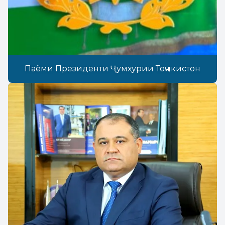
Паёми Президенти Ҷумҳурии Тоҷикистон