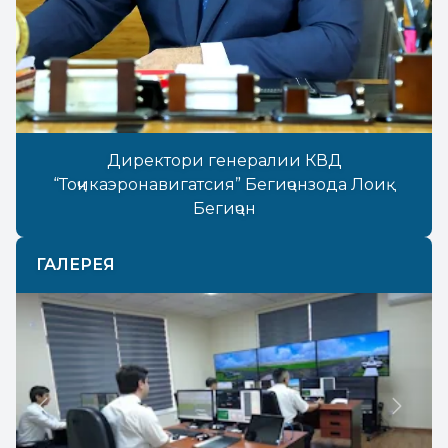
Директори генералии КВД
“Тоҷикаэронавигатсия” Бегиҷонзода Лоиқ
Бегиҷон
ГАЛЕРЕЯ
Previous
Next