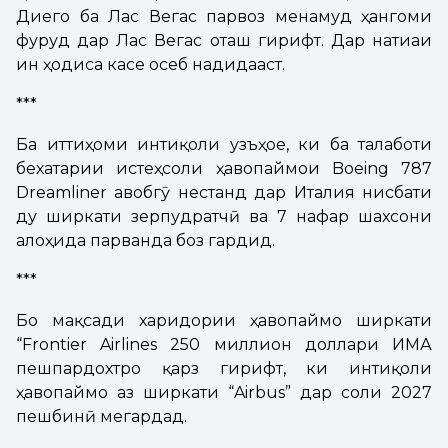
Диего ба Лас Вегас парвоз менамуд ҳангоми
фуруд дар Лас Вегас оташ гирифт. Дар натиҷаи
ин ҳодиса касе осеб надидааст.
***
Ба иттиҳоми интиқоли ҷузъҳое, ки ба талаботи
бехатарии истеҳсоли ҳавопаймои Boeing 787
Dreamliner ҷавобгӯ нестанд дар Италия нисбати
ду ширкати зерпудратчӣ ва 7 нафар шахсони
алоҳида парванда боз гардид.
***
Бо мақсади харидории ҳавопаймо ширкати
“Frontier Airlines 250 миллион доллари ИМА
пешпардохтро қарз гирифт, ки интиқоли
ҳавопаймо аз ширкати “Airbus” дар соли 2027
пешбинӣ мегардад.