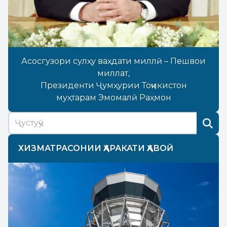
Асосгузори сулҳу ваҳдати миллӣ – Пешвои
миллат,
Президенти Ҷумҳурии Тоҷикистон
муҳтарам Эмомалӣ Раҳмон
ХИЗМАТРАСОНИИ ҲАРАКАТИ ҲАВОӢ