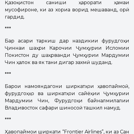
Қазоқистон санҷиши ҳарорати ҳамаи
мусофироне, ки аз хориҷа ворид мешаванд, ҷорӣ
гардид.
***
Бар асари таркиш дар наздикии фурудгоҳи
Ҷиннаи шаҳри Карочии Ҷумҳурии Исломии
Покистон ду шаҳрванди Ҷумҳурии Мардумии
Чин ҳалок ва як тани дигар захмӣ шуданд.
***
Барои намояндагони ширкатҳои ҳавопаймоӣ,
фурудгоҳҳо ва ширкатҳои сайёҳии Ҷумҳурии
Мардумии Чин, Фурудгоҳи байналмилалии
Владивосток сафари шиносоӣ ташкил намуд.
***
Ҳавопаймои ширкати “Frontier Airlines”, ки аз Сан