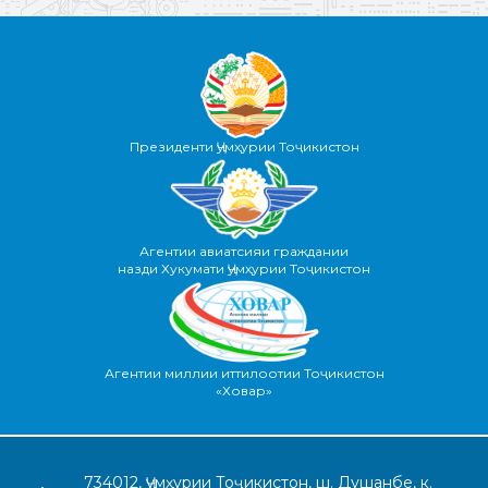
Президенти Ҷумҳурии Тоҷикистон
Агентии авиатсияи граждании
назди Хукумати Ҷумҳурии Тоҷикистон
Агентии миллии иттилоотии Тоҷикистон
«Ховар»
734012, Ҷумҳурии Тоҷикистон, ш. Душанбе, к.