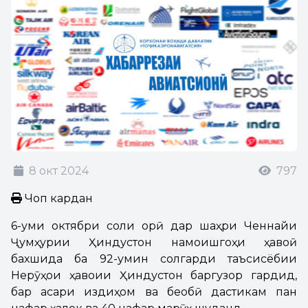
8 окт 2024
797
Чоп кардан
6-уми октябри соли ҷорӣ дар шаҳри Ченнайи
Ҷумҳурии Ҳиндустон намоишгоҳи ҳавоӣ
бахшида ба 92-умин солгарди таъсисёбии
Нерӯҳои ҳавоии Ҳиндустон баргузор гардид,
бар асари издиҳом ва беобӣ дастикам панҷ