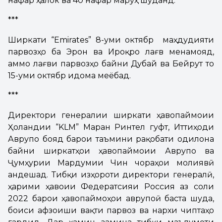
нафар ҳалок ва 40 нафар маҷрӯҳ шуданд.
***
Ширкати “Emirates” 8-уми октябр маҳдудияти
парвозҳо ба Эрон ва Ироқро лағв менамояд,
аммо лағви парвозҳо байни Дубай ва Бейрут то
15-уми октябр идома меёбад.
***
Директори генералии ширкати ҳавопаймоии
Ҳоландии “KLM” Марҷан Ринтел гуфт, Иттиҳоди
Аврупо бояд барои таъмини рақобати одилона
байни ширкатҳои ҳавопаймоии Аврупо ва
Ҷумҳурии Мардумии Чин чораҳои молиявӣ
андешад. Тибқи изҳороти директори генералӣ,
ҳарими ҳавоии Федератсияи Россия аз соли
2022 барои ҳавопаймоҳои аврупоӣ баста шуда,
боиси афзоиши вақти парвоз ва нархи чиптаҳо