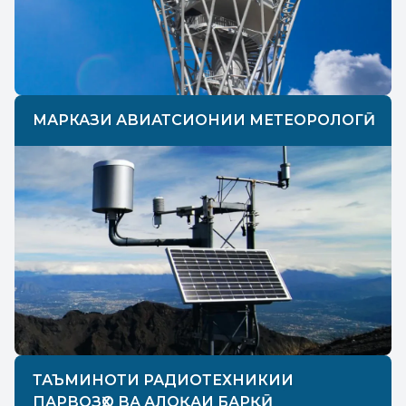
МАРКАЗИ АВИАТСИОНИИ МЕТЕОРОЛОГӢ
ТАЪМИНОТИ РАДИОТЕХНИКИИ
ПАРВОЗҲО ВА АЛОҚАИ БАРҚӢ