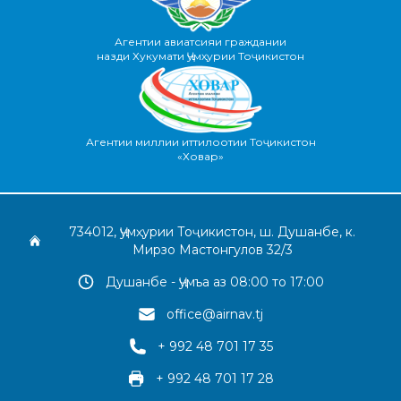
Агентии авиатсияи граждании
назди Хукумати Ҷумҳурии Тоҷикистон
Агентии миллии иттилоотии Тоҷикистон
«Ховар»
734012, Ҷумҳурии Тоҷикистон, ш. Душанбе, к.
Мирзо Мастонгулов 32/3
Душанбе - Ҷумъа аз 08:00 то 17:00
office@airnav.tj
+ 992 48 701 17 35
+ 992 48 701 17 28