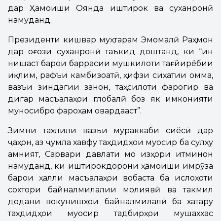
дар Ҳамоиши Оянда иштирок ва суханронӣ
намуданд.
Президенти кишвар муҳтарам Эмомалӣ Раҳмон
дар оғози суханронӣ таъкид доштанд, ки “ин
нишаст барои баррасии мушкилоти тағйирёбии
иқлим, рафъи камбизоатӣ, ҳифзи сиҳатии омма,
вазъи зиндагии занон, таҳсилоти фарогир ва
дигар масъалаҳои глобалӣ боз як имконияти
муносибро фароҳам овардааст”.
Зимни таҳлили вазъи мураккаби сиёсӣ дар
ҷаҳон, аз ҷумла хавфу таҳдидҳои муосир ба сулҳу
амният, Сарвари давлати мо изҳори итминон
намуданд, ки иштирокдорони ҳамоиши имрӯза
барои ҳалли масъалаҳои вобаста ба ислоҳоти
сохтори байналмилалии молиявӣ ва такмил
додани вокунишҳои байналмилалӣ ба хатару
таҳдидҳои муосир тадбирҳои мушаххас