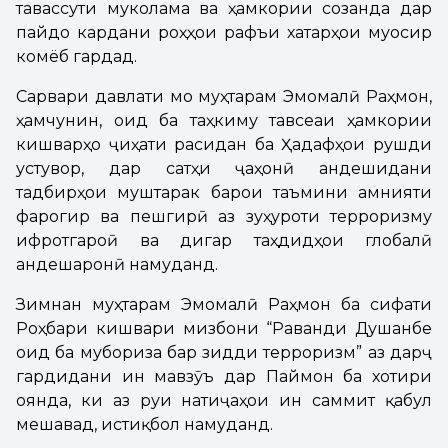
тавассути муколама ва ҳамкории созанда дар
пайдо кардани роҳҳои рафъи хатарҳои муосир
комёб гардад.
Сарвари давлати мо муҳтарам Эмомалӣ Раҳмон,
ҳамчунин, оид ба таҳкиму тавсеаи ҳамкории
кишварҳо ҷиҳати расидан ба Ҳадафҳои рушди
устувор, дар сатҳи ҷаҳонӣ андешидани
тадбирҳои муштарак барои таъмини амнияти
фарогир ва пешгирӣ аз зуҳуроти терроризму
ифротгароӣ ва дигар таҳдидҳои глобалӣ
андешаронӣ намуданд.
Зимнан муҳтарам Эмомалӣ Раҳмон ба сифати
Роҳбари кишвари мизбони “Раванди Душанбе
оид ба мубориза бар зидди терроризм” аз дарҷ
гардидани ин мавзӯъ дар Паймон ба хотири
оянда, ки аз руи натиҷаҳои ин саммит қабул
мешавад, истиқбол намуданд.