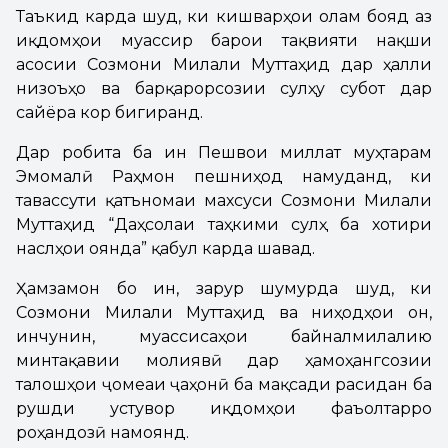
Таъкид карда шуд, ки кишварҳои олам бояд аз
иқдомҳои муассир барои тақвияти нақши
асосии Созмони Милали Муттаҳид дар ҳалли
низоъҳо ва барқарорсозии сулҳу субот дар
сайёра кор бигиранд.
Дар робита ба ин Пешвои миллат муҳтарам
Эмомалӣ Раҳмон пешниҳод намуданд, ки
тавассути қатъномаи махсуси Созмони Милали
Муттаҳид “Даҳсолаи таҳкими сулҳ ба хотири
наслҳои оянда” қабул карда шавад.
Ҳамзамон бо ин, зарур шумурда шуд, ки
Созмони Милали Муттаҳид ва ниҳодҳои он,
инчунин, муассисаҳои байналмилалию
минтақавии молиявӣ дар ҳамоҳангсозии
талошҳои ҷомеаи ҷаҳонӣ ба мақсади расидан ба
рушди устувор иқдомҳои фаъолтарро
роҳандозӣ намоянд.