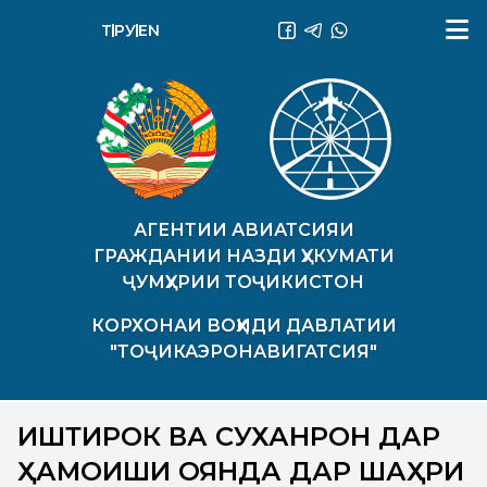
ТҶ
РУ
EN
АГЕНТИИ АВИАТСИЯИ
ГРАЖДАНИИ НАЗДИ ҲУКУМАТИ
ҶУМҲУРИИ ТОҶИКИСТОН
КОРХОНАИ ВОҲИДИ ДАВЛАТИИ
"ТОҶИКАЭРОНАВИГАТСИЯ"
ИШТИРОК ВА СУХАНРОНӢ ДАР
ҲАМОИШИ ОЯНДА ДАР ШАҲРИ