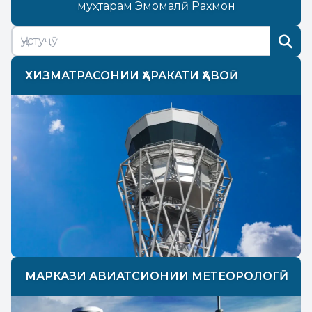
муҳтарам Эмомалӣ Раҳмон
ХИЗМАТРАСОНИИ ҲАРАКАТИ ҲАВОӢ
МАРКАЗИ АВИАТСИОНИИ МЕТЕОРОЛОГӢ