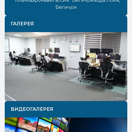
“Тоҷикаэронавигатсия” Бегиҷонзода Лоиқ
Бегиҷон
ГАЛЕРЕЯ
Previous
Next
ВИДЕОГАЛЕРЕЯ