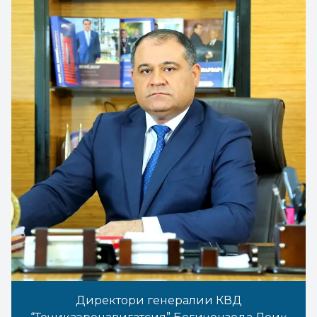
Директори генералии КВД