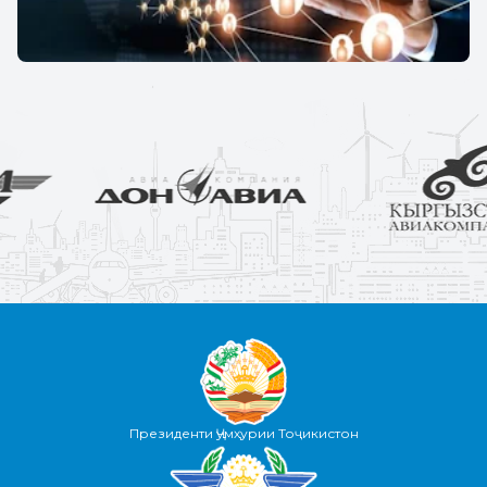
Президенти Ҷумҳурии Тоҷикистон