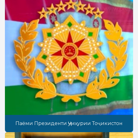
Паёми Президенти Ҷумҳурии Тоҷикистон