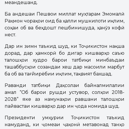
меандешанд.
Ба андешаи Пешвои миллат муҳтарам Эмомалӣ
Раҳмон чораҳои оид ба ҳалли мушкилоти иқлим,
соҳаи об ва беҳдошт пешбинишуда, ҳанӯз кофӣ
нест.
Дар ин зимн таъкид шуд, ки Тоҷикистон нақша
дорад, дар ҳамкорӣ бо дигар кишварҳо саъю
талошҳои худро барои татбиқи минбаъдаи
ташаббусҳои созандаи хеш дар масоили марбут
ба об ва тағйирёбии иқлим, тақвият бахшад.
Раванди татбиқи Даҳсолаи байналмилалии
амал “Об барои рушди устувор, солҳои 2018-
2028” яке аз намунаҳои равшани талошҳои
пайвастаи кишварҳо дар ин ҷода номида шуд.
Президенти Ҷумҳурии Тоҷикистон таъкид
намуданд, ки ҷомеаи ҷаҳонӣ метавонад танҳо