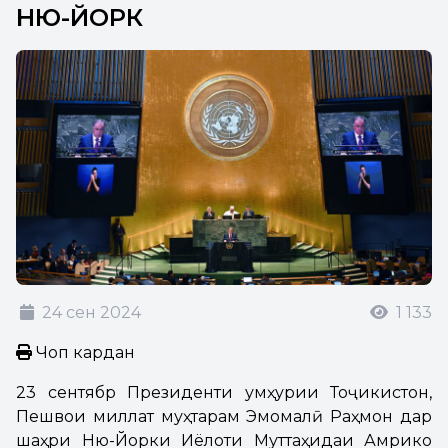
НЮ-ЙОРК
24 сен 2024
1 133
Чоп кардан
23 сентябр Президенти Ҷумҳурии Тоҷикистон,
Пешвои миллат муҳтарам Эмомалӣ Раҳмон дар
шаҳри Ню-Йорки Иёлоти Муттаҳидаи Амрико