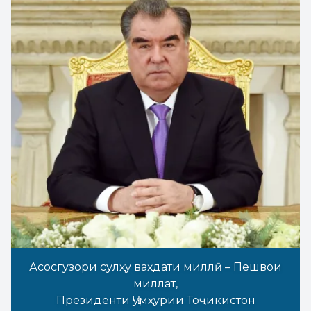
Асосгузори сулҳу ваҳдати миллӣ – Пешвои
миллат,
Президенти Ҷумҳурии Тоҷикистон