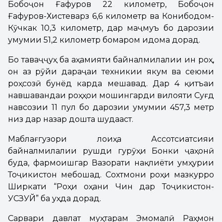
Бобоҷон Ғафуров 22 километр, Бобоҷон
Ғафуров-Хистеварз 6,6 километр ва Конибодом-
Кӯчкак 10,3 километр, дар маҷмуъ бо дарозии
умумии 51,2 километр бомаром идома дорад.
Бо таваҷҷуҳ ба аҳамияти байналмилалии ин роҳ,
он аз рӯйи дараҷаи техникии якум ва сеюми
роҳсозӣ бунёд карда мешавад. Дар 4 қитъаи
навшавандаи роҳҳои мошингарди вилояти Суғд
навсозии 11 пул бо дарозии умумии 457,3 метр
низ дар назар дошта шудааст.
Маблағгузори лоиҳа Ассотсиатсияи
байналмилалии рушди гурӯҳи Бонки ҷаҳонӣ
буда, фармоишгар Вазорати нақлиёти Ҷумҳурии
Тоҷикистон мебошад. Сохтмони роҳи мазкурро
Ширкати “Роҳи оҳани Чин дар Тоҷикистон-
УСЗУЙ” ба уҳда дорад.
Сарвари давлат муҳтарам Эмомалӣ Раҳмон