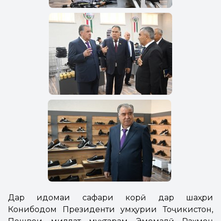
Дар идомаи сафари корӣ дар шаҳри
Конибодом Президенти Ҷумҳурии Тоҷикистон,