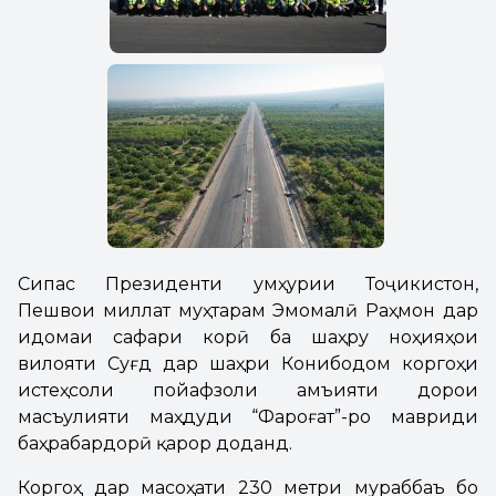
Сипас Президенти Ҷумҳурии Тоҷикистон,
Пешвои миллат муҳтарам Эмомалӣ Раҳмон дар
идомаи сафари корӣ ба шаҳру ноҳияҳои
вилояти Суғд дар шаҳри Конибодом коргоҳи
истеҳсоли пойафзоли Ҷамъияти дорои
масъулияти маҳдуди “Фароғат”-ро мавриди
баҳрабардорӣ қарор доданд.
Коргоҳ дар масоҳати 230 метри мураббаъ бо