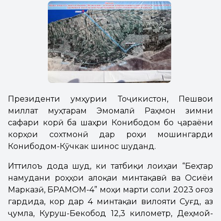
Президенти Ҷумҳурии Тоҷикистон, Пешвои
миллат муҳтарам Эмомалӣ Раҳмон зимни
сафари корӣ ба шаҳри Конибодом бо ҷараёни
корҳои сохтмонӣ дар роҳи мошингарди
Конибодом-Кӯчкак шинос шуданд.
Иттилоъ дода шуд, ки татбиқи лоиҳаи “Беҳтар
намудани роҳҳои алоқаи минтақавӣ ва Осиёи
Марказӣ, БРАМОМ-4” моҳи марти соли 2023 оғоз
гардида, кор дар 4 минтақаи вилояти Суғд, аз
ҷумла, Куруш-Бекобод 12,3 километр, Деҳмой-