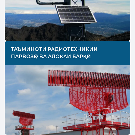
ТАЪМИНОТИ РАДИОТЕХНИКИИ
ПАРВОЗҲО ВА АЛОҚАИ БАРҚӢ