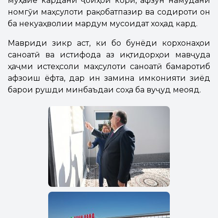
муҳайё кардани ҷойҳои корӣ, афзун намудани
номгӯи маҳсулоти рақобатпазир ва содироти он
ба некуаҳволии мардум мусоидат хоҳад кард.
Мавриди зикр аст, ки бо бунёди корхонаҳои
саноатӣ ва истифода аз иқтидорҳои мавҷуда
ҳаҷми истеҳсоли маҳсулоти саноатӣ бамаротиб
афзоиш ёфта, дар ин замина имконияти зиёд
барои рушди минбаъдаи соҳа ба вуҷуд меояд.