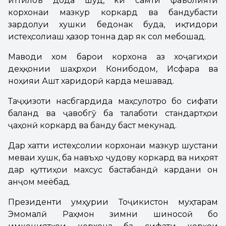
иттилоъ дода шуд, ки самти фаъолияти
корхонаи мазкур коркард ва бандубасти
зардолуи хушки бедонак буда, иқтидори
истеҳсолиаш ҳазор тонна дар як сол мебошад.
Маводи хом барои корхона аз хоҷагиҳои
деҳқонии шаҳрҳои Конибодом, Исфара ва
ноҳияи Ашт харидорӣ карда мешавад.
Таҷҳизоти насбгардида маҳсулотро бо сифати
баланд ва ҷавобгӯ ба талаботи стандартҳои
ҷаҳонӣ коркард ва банду баст мекунад.
Дар хатти истеҳсолии корхонаи мазкур шустани
меваи хушк, ба навъҳо ҷудову коркард ва ниҳоят
дар қуттиҳои махсус бастабандӣ кардани он
анҷом меёбад.
Президенти Ҷумҳурии Тоҷикистон муҳтарам
Эмомалӣ Раҳмон зимни шиносоӣ бо