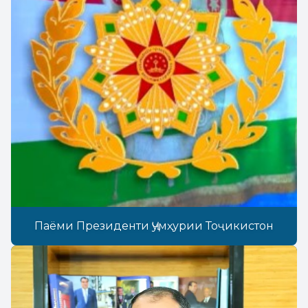
Паёми Президенти Ҷумҳурии Тоҷикистон