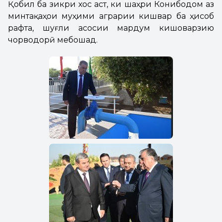
Қобил ба зикри хос аст, ки шаҳри Конибодом аз
минтақаҳои муҳими аграрии кишвар ба ҳисоб
рафта, шуғли асосии мардум кишоварзию
чорводорӣ мебошад.