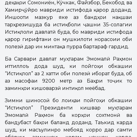
деҳаҳои Сомониён, Кӯчкак, Файзбор, Бекобод ва
Хамирҷӯйро мавриди истифода қарор доданд.
Иншооти мазкур яке аз бандҳои нақшаи
тарҳрезишуда ба истиқболи ҷашни 35-солагии
Истиқлоли давлатӣ буда, бо мавриди истифода
қарор гирифтани он мушкилоти норасоии оби
полезӣ дар ин минтақа пурра бартараф гардид.
Ба Сарвари давлат муҳтарам Эмомалӣ Раҳмон
иттиллоъ дода шуд, ки пойгоҳи обкашии
“Истиқлол” аз 2 хатти оби полезӣ иборат буда, об
аз масофаи 9200 метр аз Баҳри тоҷик то
заминҳои кишоварзӣ интиқол меёбад.
Зимни шиносоӣ бо лоиҳаи пойгоҳи обкашии
“Истиқлол” Президенти кишвар муҳтарам
Эмомалӣ Раҳмон ба корҳои сохтмонӣ ва
бандубаст баҳои баланд доданд. Таъкид карда
шуд, ки масъулинро мебояд корро дар самти