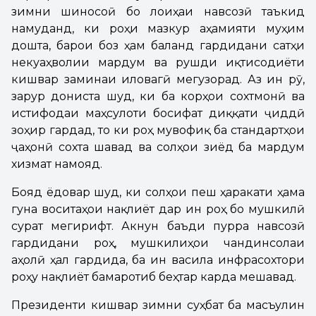
зимни шиносоӣ бо лоиҳаи навсозӣ таъкид
намуданд, ки роҳи мазкур аҳамияти муҳим
дошта, барои боз ҳам баланд гардидани сатҳи
некуаҳволии мардум ва рушди иқтисодиёти
кишвар заминаи иловагӣ мегузорад. Аз ин рӯ,
зарур дониста шуд, ки ба корҳои сохтмонӣ ва
истифодаи маҳсулоти босифат диққати ҷиддӣ
зоҳир гардад, то ки роҳ мувофиқ ба стандартҳои
ҷаҳонӣ сохта шавад ва солҳои зиёд ба мардум
хизмат намояд.
Бояд ёдовар шуд, ки солҳои пеш ҳаракати ҳама
гуна воситаҳои нақлиёт дар ин роҳ бо мушкилӣ
сурат мегирифт. Акнун баъди пурра навсозӣ
гардидани роҳ, мушкилиҳои чандинсолаи
аҳолӣ ҳал гардида, ба ин васила инфрасохтори
роҳу нақлиёт бамаротиб беҳтар карда мешавад.
Президенти кишвар зимни суҳбат ба масъулин