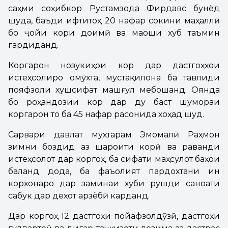
саҳми соҳибкор Рустамзода Фирдавс бунёд
шуда, баъди ифтитоҳ 20 нафар сокини маҳаллӣ
бо ҷойи кори доимӣ ва маоши хуб таъмин
гардиданд.
Коргарон нозукиҳои кор дар дастгоҳҳои
истеҳсолиро омӯхта, мустақилона ба тавлиди
пояфзоли хушсифат машғул мебошанд. Оянда
бо роҳандозии кор дар ду баст шумораи
коргарон то ба 45 нафар расонида хоҳад шуд.
Сарвари давлат муҳтарам Эмомалӣ Раҳмон
зимни боздид аз шароити корӣ ва раванди
истеҳсолот дар коргоҳ, ба сифати маҳсулот баҳои
баланд дода, ба фаъолият пардохтани ин
корхонаро дар заминаи хуби рушди саноати
сабук дар деҳот арзёбӣ карданд.
Дар коргоҳ 12 дастгоҳи пойафзолдӯзӣ, дастгоҳи