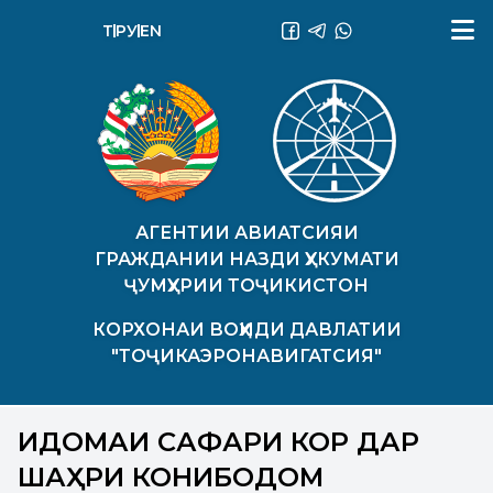
ТҶ
РУ
EN
АГЕНТИИ АВИАТСИЯИ
ГРАЖДАНИИ НАЗДИ ҲУКУМАТИ
ҶУМҲУРИИ ТОҶИКИСТОН
КОРХОНАИ ВОҲИДИ ДАВЛАТИИ
"ТОҶИКАЭРОНАВИГАТСИЯ"
ИДОМАИ САФАРИ КОРӢ ДАР
ШАҲРИ КОНИБОДОМ