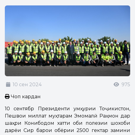
10 сен 2024
975
Чоп кардан
10 сентябр Президенти Ҷумҳурии Тоҷикистон,
Пешвои миллат муҳтарам Эмомалӣ Раҳмон дар
шаҳри Конибодом хатти оби полезии шохоби
дарёи Сир барои обёрии 2500 гектар замини