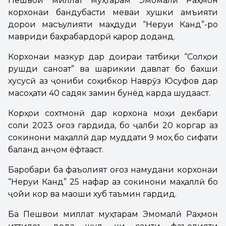
Пешвои миллат муҳтарам Эмомалӣ Раҳмон
корхонаи бандубасти меваи хушки Ҷамъияти
дорои масъулияти маҳдуди “Неруи Канд”-ро
мавриди баҳрабардорӣ қарор доданд.
Корхонаи мазкур дар доираи татбиқи “Солҳои
рушди саноат” ва шарикии давлат бо бахши
хусусӣ аз ҷониби соҳибкор Наврӯз Юсуфов дар
масоҳати 40 садяк замин бунёд карда шудааст.
Корҳои сохтмонӣ дар корхона моҳи декбари
соли 2023 оғоз гардида, бо ҷалби 20 коргар аз
сокинони маҳаллӣ дар муддати 9 моҳ бо сифати
баланд анҷом ёфтааст.
Баробари ба фаъолият оғоз намудани корхонаи
“Неруи Канд” 25 нафар аз сокинони маҳаллӣ бо
ҷойи кор ва маоши хуб таъмин гардид.
Ба Пешвои миллат муҳтарам Эмомалӣ Раҳмон