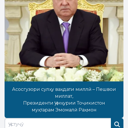
Асосгузори сулҳу ваҳдати миллӣ – Пешвои
миллат,
Президенти Ҷумҳурии Тоҷикистон
муҳтарам Эмомалӣ Раҳмон