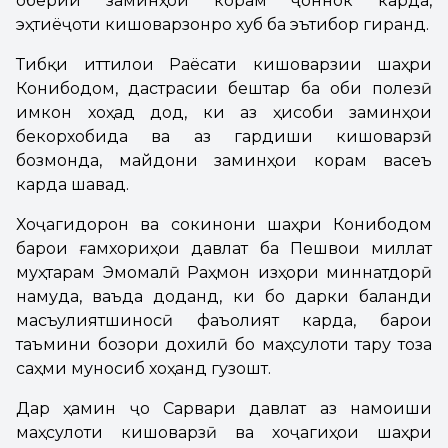
обёрии заминҳои корам ҷоннок карда,
эҳтиёҷоти кишоварзонро хуб ба эътибор гиранд.
Тибқи иттилои Раёсати кишоварзии шаҳри
Конибодом, дастрасии бештар ба оби полезӣ
имкон хоҳад дод, ки аз ҳисоби заминҳои
бекорхобида ва аз гардиши кишоварзӣ
бозмонда, майдони заминҳои корам васеъ
карда шавад.
Хоҷагидорон ва сокинони шаҳри Конибодом
барои ғамхориҳои давлат ба Пешвои миллат
муҳтарам Эмомалӣ Раҳмон изҳори миннатдорӣ
намуда, ваъда доданд, ки бо дарки баланди
масъулиятшиносӣ фаъолият карда, барои
таъмини бозори дохилӣ бо маҳсулоти тару тоза
саҳми муносиб хоҳанд гузошт.
Дар ҳамин ҷо Сарвари давлат аз намоиши
маҳсулоти кишоварзӣ ва хоҷагиҳои шаҳри