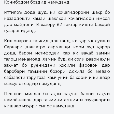
Конибодом боздид намуданд.
Иттилоъ дода шуд, ки хоҷагидорони шаҳр бо
назардошти ҳамаи шаклҳои хоҷагидорӣ имсол
дар майдони 14 ҳазору 82 гектар кишти баҳорӣ
гузарониданд.
Кишоварзон таъкид доштанд, ки ҳар як сухани
Сарвари давлатро сармашқи кори худ қарор
дода, барои истифодаи ҳар як ваҷаб замин
талош менамояд. Ҳамин буд, ки соли равон аҳли
заҳмат бо рӯёнидани ҳосили фаровон дар
баробари таъмини бозори дохила бо меваю
сабзавоти тару тоза, ҳамчунин ба хориҷи кишвар
маҳсулот содир намуданд.
Пешвои миллат ба аҳли заҳмат барои саҳми
намоёнашон дар таъмини амнияти озуқавории
кишвар изҳори сипос намуданд.