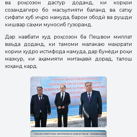
ва роҳсозон дастур доданд, ки корҳои
созандагиро бо масъулияти баланд ва сатҳу
сифати хуб иҷро намуда, барои ободӣ ва рушди
кишвар саҳми муносиб гузоранд.
Дар навбати худ роҳсозон ба Пешвои миллат
ваъда доданд, ки тамоми малакаю маҳорати
кории худро истифода намуда, дар бунёди роҳи
мазкур, ки аҳамияти митақавӣ дорад, талош
хоҳанд кард.