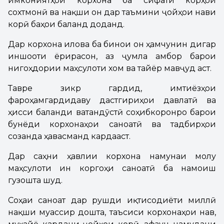
имкониятҳои корхона ба сифати корҳои
сохтмонӣ ва нақши он дар таъмини ҷойҳои нави
корӣ баҳои баланд доданд.
Дар корхона илова ба бинои он ҳамчунин дигар
иншооти ёрирасон, аз ҷумла амбор барои
нигоҳдории маҳсулоти хом ва тайёр мавҷуд аст.
Тавре зикр гардид, имтиёзҳои
фароҳамгардидаву дастгириҳои давлатӣ ва
ҳисси баланди ватандӯстӣ соҳибкоронро барои
бунёди корхонаҳои саноатӣ ва тадбирҳои
созанда ҳавасманд кардааст.
Дар саҳни ҳавлии корхона намунаи молу
маҳсулоти ин коргоҳи саноатӣ ба намоиш
гузошта шуд.
Соҳаи саноат дар рушди иқтисодиёти миллӣ
нақши муассир дошта, таъсиси корхонаҳои нав,