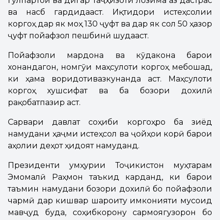
гулпартоӣ ва дигар таҷҳизоти лозима аз дастрас
ва насб гардидааст. Иқтидори истеҳсолии
коргоҳ дар як моҳ 130 ҷуфт ва дар як сол 50 ҳазор
ҷуфт пойафзол пешбинӣ шудааст.
Пойафзоли мардона ва кӯдакона барои
хонандагон, номгӯи маҳсулоти коргоҳ мебошад,
ки ҳама воридотивазкунанда аст. Маҳсулоти
коргоҳ хушсифат ва ба бозори дохилӣ
рақобатпазир аст.
Сарвари давлат соҳиби коргоҳро ба зиёд
намудани ҳаҷми истеҳсол ва ҷойҳои корӣ барои
аҳолии деҳот ҳидоят намуданд.
Президенти Ҷумҳурии Тоҷикистон муҳтарам
Эмомалӣ Раҳмон таъкид карданд, ки барои
таъмин намудани бозори дохилӣ бо пойафзоли
чармӣ дар кишвар шароиту имконияти мусоид
мавҷуд буда, соҳибкорону сармоягузорон бо