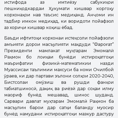
истифода аз имтиёзу сабукиҳои
пешниҳодкардаи Ҳукумати кишвар коргоҳу
корхонаҳои нав таъсис медиҳанд. Анҷоми ин
тадбир имкон медиҳад, ки воридоти пойафзол
аз хориҷи кишвар коҳиш ёбад.
Баъди ифтитоҳи корхонаи истеҳсоли пойафзоли
Ҷамъияти дорои масъулияти маҳдуди “Фароғат”
Президенти мамлакат муҳтарам Эмомалӣ
Раҳмон бо лоиҳаи бунёди истироҳатгоҳи
маърифатии физикӣ-математикии назди
Муассисаи таълимии махсуси ба номи Очилбой
Ҷӯраев, ки дар партави эълони солҳои 2020-2040,
Бистсолаи омӯзиш ва рушди фанҳои
табиатшиносӣ, дақиқ ва риёзӣ дар соҳаи илму
маориф бунёд мешавад, шинос шуданд.
Сарвари давлат муҳтарам Эмомалӣ Раҳмон ба
масъулин барои дар сатҳи баланду муосир
бунёд намудани истироҳатгоҳи мазкур дастуру