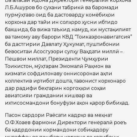
Ба ҷаласаи идона Директори генералии корхона
Л.Б.Ашуров бо сухани табрикӣ ва баромади
пурмӯҳтаво оид ба дастоварду комёбиҳои
корхона дар тайи ин солҳоро ҳусни ибтидо
бахшида, ба вижа таъкид намуд, ки мустақилият
ва тамому авҷу барори КВД “Тоҷикаэронавигатсия”
ба дастгирии Давлату Ҳукумат, пуштибонии
бевоситаи Асосгузори сулҳу Ваҳдати миллӣ –
Пешвои миллат, Президенти Ҷумҳурии
Тоҷикистон, мӯҳтарам Эмомалӣ Раҳмон ва
хизмати софдилонаву ҷоннисоронаи аҳли
коллектив иртибот дошта, тавонист корхонаро
дар радифи беҳтарин коргоҳҳои соҳаи
авиатсияи граждании кишвар ва
ихтисосмандони бонуфузи ҷаҳон қарор бибиҳад.
Пасон сардори Раёсати кадрҳо ва меҳнат
О.Ф.Хоҷаев фармони Директори генералӣ роҷеъ
ба қадрдонии кормандони собиқадору