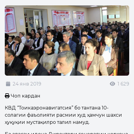
24 янв 2019
1 629
Чоп кардан
КВД “Тоҷикаэронавигатсия” бо тантана 10-
солагии фаъолияти расмии худ ҳамчун шахси
ҳуқуқии мустақилро таҷлил намуд.