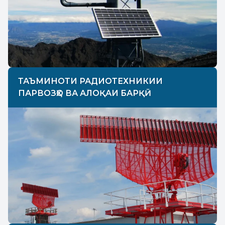
ТАЪМИНОТИ РАДИОТЕХНИКИИ
ПАРВОЗҲО ВА АЛОҚАИ БАРҚӢ