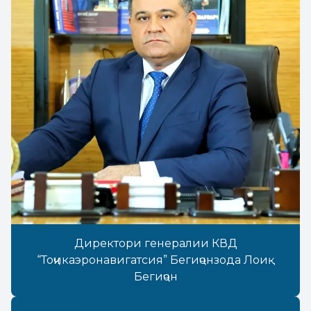
Директори генералии КВД
“Тоҷикаэронавигатсия” Бегиҷонзода Лоиқ
Бегиҷон