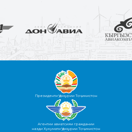
Президенти Ҷумҳурии Тоҷикистон
Агентии авиатсияи граждании
назди Хукумати Ҷумҳурии Тоҷикистон