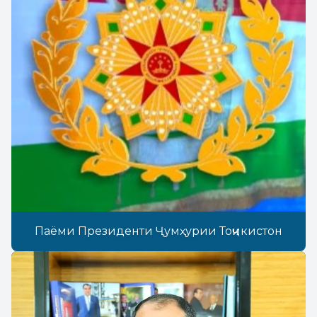
Паёми Президенти Ҷумҳурии Тоҷикистон