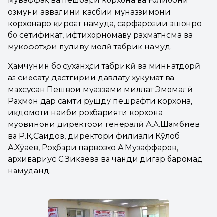
муваффақ ва пешбари корхона ва ғолибони
озмуни аввалини касбии муназзимони
корхонаро қироат намуда, сарфарозии эшонро
бо сетификат, ифтихорномаву раҳматнома ва
мукофотҳои пуливу молӣ табрик намуд.
Ҳамчунин бо суханҳои табрикӣ ва миннатдорӣ
аз сиёсату дастгирии давлату ҳукумат ва
махсусан Пешвои муаззами миллат Эмомалӣ
Раҳмон дар самти рушду пешрафти корхона,
иқдомоти наҷиби роҳбарияти корхона
муовинони директори генералӣ А.А.Шамбиев
ва Р.Қ.Саидов, директори филиали Кӯлоб
А.Хӯҷаев, Роҳбари парвозҳо А.Музаффаров,
архивариус С.Зикаева ва чанди дигар баромад
намуданд.