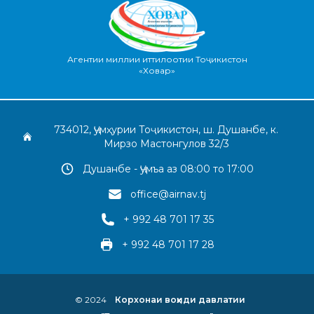
Агентии миллии иттилоотии Тоҷикистон
«Ховар»
734012, Ҷумҳурии Тоҷикистон, ш. Душанбе, к.
Мирзо Мастонгулов 32/3
Душанбе - Ҷумъа аз 08:00 то 17:00
office@airnav.tj
+ 992 48 701 17 35
+ 992 48 701 17 28
© 2024
Корхонаи воҳиди давлатии