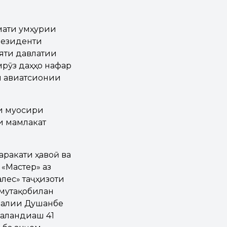
мати Ҷумҳурии
Президенти
яти давлатии
мрӯз даҳҳо нафар
и авиатсионии
ои муосири
и мамлакат
аракати ҳавоӣ ва
 «Мастер» аз
лес» таҷҳизоти
 мутақобилан
лалии Душанбе
баландиаш 41