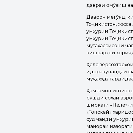
давраи омӯзиш ва
Даврон мегӯяд, ки
Тоҷикистон, хосса
Ҷумҳурии Тоҷикис
Ҷумҳурии Тоҷикист
мутахассисони ҷа
кишварҳои хориҷӣ
Ҳоло зерсохторҳои
идоракунандаи фа
муҷаҳҳаз гардидаа
Ҳамзамон интизор 
рушди соҳаи аэрон
ширкати «Пеле»-и
«Топскай» харидо
судманди Ҷумҳури
манораи назорати