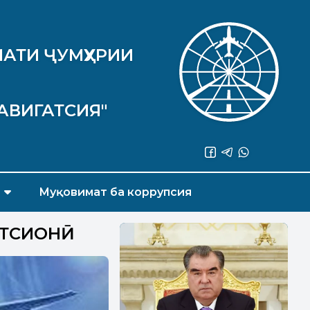
АТИ ҶУМҲУРИИ
АВИГАТСИЯ"
Муқовимат ба коррупсия
АТСИОНӢ