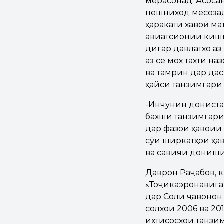
мерасонад. Асоса
пешниҳод месозад
ҳаракати ҳавоӣ м
авиатсионии кишв
дигар давлатҳо аз
аз се моҳ таҳти н
ва тамрин дар дас
ҳайси танзимгари
-Инчунин донистан
бахши танзимгари
дар фазои ҳавоии 
сӯи ширкатҳои ҳа
ва савияи дониши
Даврон Раҷабов, 
«Тоҷикаэронавига
дар Соли ҷавонон 
солҳои 2006 ва 2
ихтисосҳои танзим