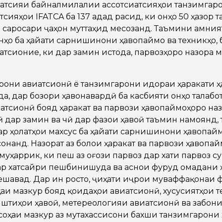
атсияи байналмилалии ассотсиатсияҳои танзимгар
сияҳои IFATCA ба 137 адад расид, ки онҳо 50 ҳазор 
 саросари ҷаҳон муттаҳид месозанд. Таъмини амни
нҳо ба ҳайати сарнишинони ҳавопаймо ва техникҳо, 
тсионие, ки дар замин истода, парвозҳоро назора м
рони авиатсионӣ ё танзимгарони идораи ҳаракати 
да, дар бозори ҳавонавардӣ ба касбияти онҳо талабот
атсионӣ бояд ҳаракат ва парвози ҳавопаймоҳоро наз
 дар замин ва чӣ дар фазои ҳавоӣ таъмин намоянд, 
ар ҳолатҳои махсус ба ҳайати сарнишинони ҳавопайм
онанд. Назорат аз болои ҳаракат ва парвози ҳавопайм
уҳаррик, ки пеш аз оғози парвоз дар хати парвоз су
ар хатсайри пешбинишуда ва аснои фуруд омадани 
ешавад. Дар ин росто, ҷиҳати иҷрои муваффақонаи 
ҳаи мазкур бояд қоидаҳои авиатсионӣ, хусусиятҳои 
иштиҳои ҳавоӣ, метереологияи авиатсионӣ ва забони
соҳаи мазкур аз мутахассисони бахши танзимгарони