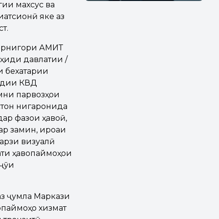
гии махсус ва
иатсионӣ яке аз
т.
барнигори АМИТ
ҳиди давлатии /
и бехатарии
лидии КВД
имни парвозҳои
стон нигаронида
ар фазои ҳавоӣ,
дар замин, ироаи
тарзи визуалӣ
ати ҳавопаймоҳои
уҷӯи
аз ҷумла Маркази
вопаймоҳо хизмат