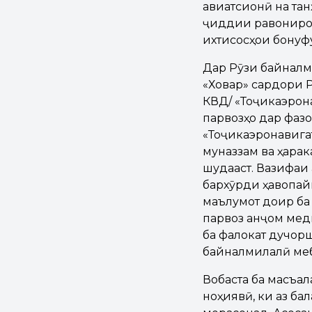
авиатсионӣ на тан
ҷиддии равониро н
ихтисосҳои бонуф
Дар Рӯзи байналм
«Ховар» сардори 
КВД/ «Тоҷикаэрон
парвозҳо дар фазо
«Тоҷикаэронавига
муназзам ва ҳара
шудааст. Вазифаи 
бархӯрди ҳавопайм
маълумот доир ба 
парвоз анҷом мед
ба фалокат дучор
байналмилалӣ ме
Вобаста ба масъал
ноҳиявӣ, ки аз ба