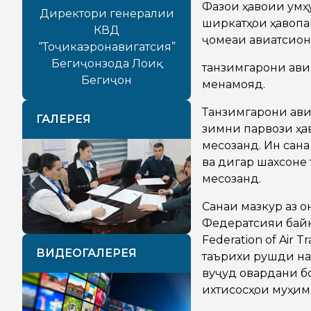
Фазои ҳавоии Ҷум
Директори генералии
ширкатҳои ҳавопа
КВД
ҷомеаи авиатсион
“Тоҷикаэронавигатсия”
Бегиҷонзода Лоиқ
танзимгарони авиат
Бегиҷон
менамояд.
Танзимгарони ави
ГАЛЕРЕЯ
зимни парвози ҳав
месозанд. Ин сан
ва дигар шахсоне
месозанд.
Previous
Next
Санаи мазкур аз о
Федератсияи байн
Federation of Air T
ВИДЕОГАЛЕРЕЯ
таърихи рушди нақ
вуҷуд овардани бо
ихтисосҳои муҳим 