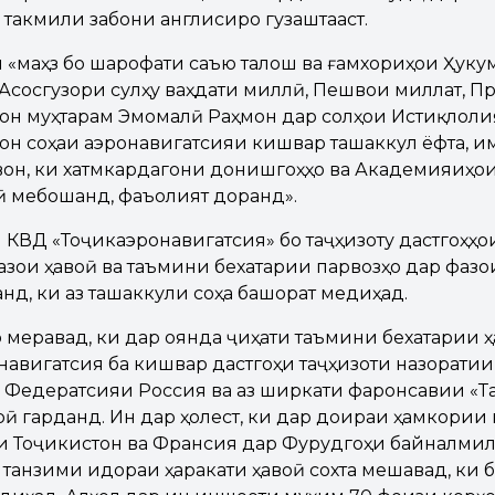
 такмили забони англисиро гузаштааст.
 «маҳз бо шарофати саъю талош ва ғамхориҳои Ҳуку
 Асосгузори сулҳу ваҳдати миллӣ, Пешвои миллат, 
тон муҳтарам Эмомалӣ Раҳмон дар солҳои Истиқлоли
он соҳаи аэронавигатсияи кишвар ташаккул ёфта, и
вон, ки хатмкардагони донишгоҳҳо ва Академияиҳо
 мебошанд, фаъолият доранд».
 КВД «Тоҷикаэронавигатсия» бо таҷҳизоту дастгоҳҳ
зои ҳавоӣ ва таъмини бехатарии парвозҳо дар фазо
нд, ки аз ташаккули соҳа башорат медиҳад.
меравад, ки дар оянда ҷиҳати таъмини бехатарии ҳ
авигатсия ба кишвар дастгоҳи таҷҳизоти назоратии
 Федератсияи Россия ва аз ширкати фаронсавии «Та
рӣ гарданд. Ин дар ҳолест, ки дар доираи ҳамкории
и Тоҷикистон ва Франсия дар Фурудгоҳи байналми
 танзими идораи ҳаракати ҳавоӣ сохта мешавад, ки 