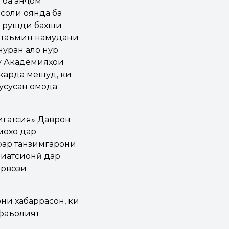
 ба анҷом
 соли оянда ба
р рушди бахши
д таъмин намудани
нуран ало нур
ҳу Академияҳои
карда мешуд, ки
усусан омода
игатсия» Даврон
моҳо дар
афар танзимгарони
виатсионӣ дар
арвози
ни хабаррасон, ки
 фаъолият