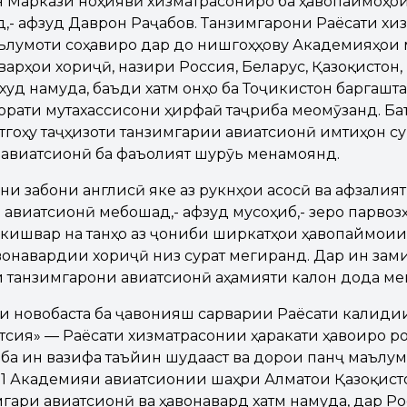
н Маркази ноҳиявӣ хизматрасониро ба ҳавопаймоҳои
,- афзуд Даврон Раҷабов. Танзимгарони Раёсати хи
аълумоти соҳавиро дар до нишгоҳҳову Академияҳои 
арҳои хориҷӣ, назири Россия, Беларус, Қазоқистон,
 худ намуда, баъди хатм онҳо ба Тоҷикистон баргашта
азорати мутахассисони ҳирфаӣ таҷриба меомӯзанд. Б
тгоҳу таҷҳизоти танзимгарии авиатсионӣ имтиҳон су
 авиатсионӣ ба фаъолият шурӯь менамоянд.
и забони англисӣ яке аз рукнҳои асосӣ ва афзалия
 авиатсионӣ мебошад,- афзуд мусоҳиб,- зеро парвоз
кишвар на танҳо аз ҷониби ширкатҳои ҳавопаймоии 
вонавардии хориҷӣ низ сурат мегиранд. Дар ин зам
 танзимгарони авиатсионӣ аҳамияти калон дода ме
ки новобаста ба ҷавонияш сарварии Раёсати калиди
тсия» — Раёсати хизматрасонии ҳаракати ҳавоиро р
ба ин вазифа таъйин шудааст ва дорои панҷ маълумо
011 Академияи авиатсионии шаҳри Алматои Қазоқист
гари авиатсионӣ ва ҳавонавард хатм намуда, дар Р