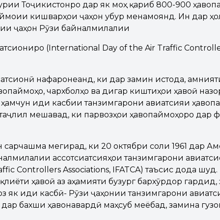
ҳурии Тоҷикистонро дар як моҳ қариб 800-900 ҳаво
ймоии кишварҳои ҷаҳон убур менамоянд. Ин дар ҳол
ии ҷаҳон Рӯзи байналмилалии
сиониро (International Day of the Air Traffic Controll
атсионӣ нафаронеанд, ки дар замин истода, амният
опаймоҳо, чархболҳо ва дигар киштиҳои ҳавоӣ назо
а ҳамчун иди касбии танзимгарони авиатсияи ҳавоп
 таҷлил мешавад, ки парвозҳои ҳавопаймоҳоро дар 
н сарчашма мегирад, ки 20 октябри соли 1961 дар А
алмилалии ассотсиатсияҳои танзимгарони авиатсион
raffic Controllers Associations, IFATCA) таъсис дода шу
лиёти ҳавоӣ аз аҳамияти бузург бархӯрдор гардид, 
з як иди касбӣ- Рӯзи ҷаҳонии танзимгарони авиатси
дар бахши ҳавонавардӣ маҳсуб меёбад, замина гузо