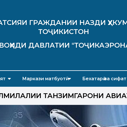
АТСИЯИ ГРАЖДАНИИ НАЗДИ ҲУКУМ
ТОҶИКИСТОН
ВОҲИДИ ДАВЛАТИИ "ТОҶИКАЭРОН
ят
Маркази матбуотӣ
Бехатарӣ ва сифат
АЛМИЛАЛИИ ТАНЗИМГАРОНИ АВИ