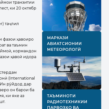
паймои транзитии
ест, ки 20 октябр
er) таҷлил
МАРКАЗИ
и фазои ҳавоиро
АВИАТСИОНИИ
рат ва таъмин
МЕТЕОРОЛОГӢ
аймоӣ, кормандон
фазои ҳавоӣ идора
мстердам
ӣ (International
д. Ин рӯйдод дар
зеро он барои ба
я, ки яке аз
ТАЪМИНОТИ
шт.
РАДИОТЕХНИКИИ
ПАРВОЗҲО ВА