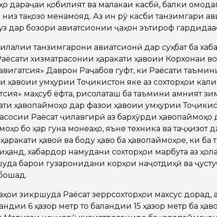
ҳо дараҷаи қобилият ва малакаи касбӣ, балки омода
из тақозо менамояд. Аз ин рӯ касби танзимгари ав
уз дар бозори авиатсионии ҷаҳон эътироф гардидаас
илалии танзимгарони авиатсионӣ дар суҳбат ба ха
Раёсати хизматрасонии ҳаракати ҳавоии Корхонаи во
авигатсия» Даврон Раҷабов гуфт, ки Раёсати таъмин
и ҳавоии Ҷумҳурии Тоҷикистон яке аз сохторҳои ка
тсия» маҳсуб ёфта, рисолаташ ба таъмини амният з
кати ҳавопаймоҳо дар фазои ҳавоии Ҷумҳурии Тоҷики
асосии Раёсат ҷилавгирӣ аз бархӯрди ҳавопаймоҳо д
оҳо бо ҳар гуна монеаҳо, яъне техника ва таҷҳизот 
ҳаракати ҳавоӣ ва боду ҳаво ба ҳавопаймоҳое, ки ба 
иҳанд, хабардор намудани сохторҳои марбута аз ҳол
шуда барои гузаронидани корҳои наҷотдиҳӣ ва ҷуст
бошад.
аҳои зикршуда Раёсат зеррсохторҳои махсус дорад, 
ландии 6 ҳазор метр то баландии 15 ҳазор метр ба ҳа