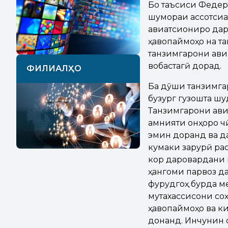
Бо таъсиси Федер
шумораи ассотсиат
авиатсиониро дар
ҳавопаймоҳо на та
танзимгарони авиа
вобастагӣ дорад.
ФИЛИАЛҲО
Ба дӯши танзимга
бузург гузошта шу
Танзимгарони ави
амнияти онҳоро чӣ
эмин доранд ва д
кумаки зарурӣ рас
кор даровардани м
ҳангоми парвоз д
фурудгоҳ бурда м
мутахассисони со
ҳавопаймоҳо ва к
донанд. Инчунин 