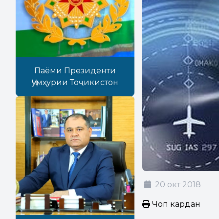
Паёми Президенти
Ҷумҳурии Тоҷикистон
20 окт 2018
Чоп кардан