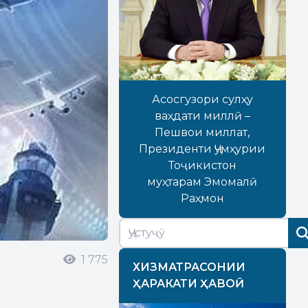
Асосгузори сулҳу
ваҳдати миллӣ –
Пешвои миллат,
Президенти Ҷумҳурии
Тоҷикистон
муҳтарам Эмомалӣ
Раҳмон
1 775
ХИЗМАТРАСОНИИ
ҲАРАКАТИ ҲАВОӢ