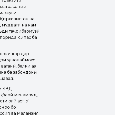
 транзитӣ
зматрасонии
махсуси
 Қирғизистон ва
, муддати на кам
аъди таҷрибаомӯзӣ
порида, сипас ба
тноки кор дар
ҳои ҳавопаймоҳо
ватанӣ, балки аз
ина ба забондонӣ
шавад.
и КВД
оҳбарӣ менамояд,
ти олӣ аст. Ӯ
онро бо
оссия ва Малайзия