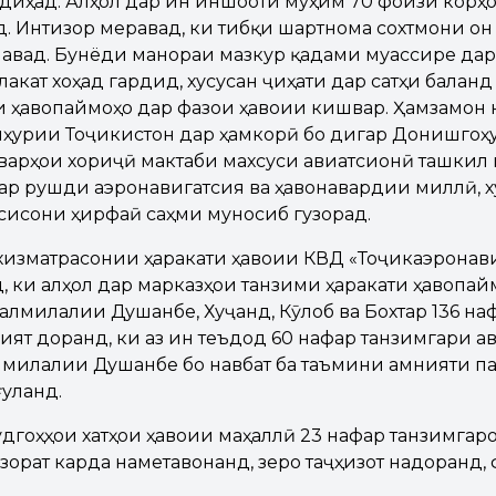
диҳад. Алҳол дар ин иншооти муҳим 70 фоизи корҳо
. Интизор меравад, ки тибқи шартнома сохтмони он
авад. Бунёди манораи мазкур қадами муассире да
акат хоҳад гардид, хусусан ҷиҳати дар сатҳи балан
и ҳавопаймоҳо дар фазои ҳавоии кишвар. Ҳамзамон 
Ҷумҳурии Тоҷикистон дар ҳамкорӣ бо дигар Донишго
арҳои хориҷӣ мактаби махсуси авиатсионӣ ташкил 
ар рушди аэронавигатсия ва ҳавонавардии миллӣ, х
сисони ҳирфаӣ саҳми муносиб гузорад.
хизматрасонии ҳаракати ҳавоии КВД «Тоҷикаэронав
, ки алҳол дар марказҳои танзими ҳаракати ҳавопай
алмилалии Душанбе, Хуҷанд, Кӯлоб ва Бохтар 136 н
ият доранд, ки аз ин теъдод 60 нафар танзимгари а
милалии Душанбе бо навбат ба таъмини амнияти п
уланд.
дгоҳҳои хатҳои ҳавоии маҳаллӣ 23 нафар танзимгаро
зорат карда наметавонанд, зеро таҷҳизот надоранд,