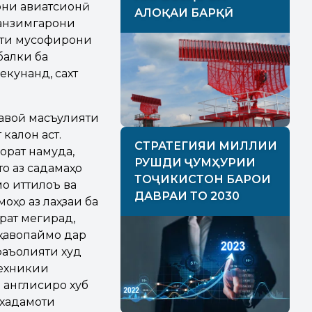
они авиатсионӣ
АЛОҚАИ БАРҚӢ
танзимгарони
яти мусофирони
балки ба
екунанд, сахт
ҳавоӣ масъулияти
 калон аст.
СТРАТЕГИЯИ МИЛЛИИ
орат намуда,
РУШДИ ҶУМҲУРИИ
то аз садамаҳо
ТОҶИКИСТОН БАРОИ
о иттилоъ ва
ДАВРАИ ТО 2030
оҳо аз лаҳзаи ба
рат мегирад,
ҳавопаймо дар
фаъолияти худ
техникии
 англисиро хуб
 хадамоти