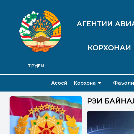
АГЕНТИИ АВИ
КОРХОНАИ 
ТҶ
РУ
EN
Асосӣ
Корхона
Фаъоли
РӮЗИ БАЙН