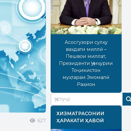
Асосгузори сулҳу
ваҳдати миллӣ –
Пешвои миллат,
Президенти Ҷумҳурии
Тоҷикистон
муҳтарам Эмомалӣ
Раҳмон
ХИЗМАТРАСОНИИ
627
ҲАРАКАТИ ҲАВОӢ