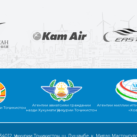
Агентии авиатсияи граждании
Агентии миллии итт
ии Тоҷикистон
назди Хукумати Ҷумҳурии Тоҷикистон
«Хо
34012, Ҷумҳурии Тоҷикистон, ш. Душанбе, к. Мирзо Мастонгуло