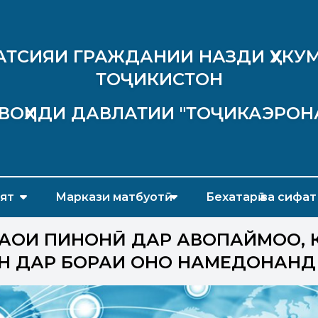
АТСИЯИ ГРАЖДАНИИ НАЗДИ ҲУКУМ
ТОҶИКИСТОН
ВОҲИДИ ДАВЛАТИИ "ТОҶИКАЭРОН
ят
Маркази матбуотӣ
Бехатарӣ ва сифат
ҲОИ ПИНҲОНӢ ДАР ҲАВОПАЙМОҲО, 
 ДАР БОРАИ ОНҲО НАМЕДОНАНД