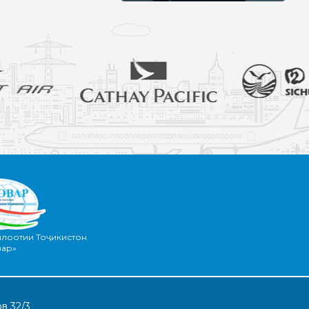
илоотии Тоҷикистон
вар»
в 32/3