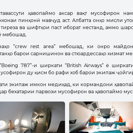
тавассути ҳавопаймо аксар вақт мусофирон на
хонаи пинҳонӣ мавҷуд аст. Албатта онҳо мисли ут
 тиреза ва шифтҳои паст иборат нестанд, аммо шаро
ё мебошад.
аҳо “crew rest area” мебошад, ки онро майдо
 танҳо барои сарнишинон ва стюардессаҳо хизмат м
oeing 787”-и ширкати “British Airways” ё ширкати
софирон ду қисм бо рафи хоб барои экипаж ҷойгир
ати экипаж имкон медиҳад, ки кормандони ҳавопа
ар бехатарии парвози мусофирон ва ҳавопаймо мус