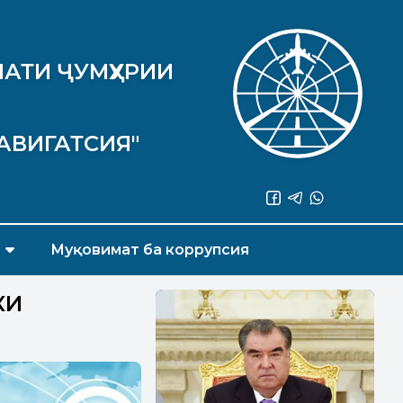
АТИ ҶУМҲУРИИ
АВИГАТСИЯ"
Муқовимат ба коррупсия
КИ