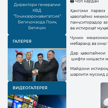
Чоп кардан
Директори генералии
КВД
Ҳангоми парвоз 
“Тоҷикаэронавигатсия”
ҳавопаймо меҳмон
Бегиҷонзода Лоиқ
панҷситорадор аз
Бегиҷон
ва истироҳат муҳа
Чунин меҳмонхон
ГАЛЕРЕЯ
мебаранд ва онҳо
Дар ҳавопаймои “B
шифти нишасти му
Previous
Next
Майдони истироҳ
шароити мусоид д
ВИДЕОГАЛЕРЕЯ