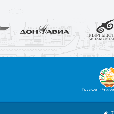
Президенти Ҷумҳур
7