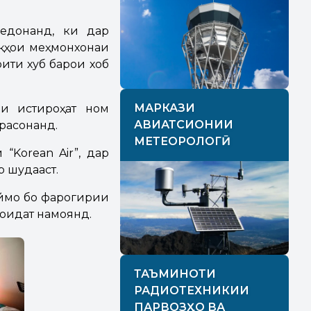
медонанд, ки дар
оқҳои меҳмонхонаи
ити хуб барои хоб
МАРКАЗИ
ни истироҳат ном
АВИАТСИОНИИ
ерасонанд.
МЕТЕОРОЛОГӢ
 “Korean Air”, дар
 шудааст.
ймо бо фарогирии
оидат намоянд.
ТАЪМИНОТИ
РАДИОТЕХНИКИИ
ПАРВОЗҲО ВА