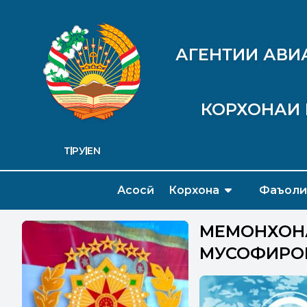
АГЕНТИИ АВИ
КОРХОНАИ 
ТҶ
РУ
EN
Асосӣ
Корхона
Фаъоли
МЕҲМОНХОНА
МУСОФИРОН