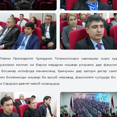
Паёми Президенти Ҷумҳурии Тоҷикистонро сармашқи кори худ
муаззами миллат, ки барои мардуми кишвар роҳнамо дар фаъолия
 босамар истифода менамоянд. Ҳамчунин дар қатори дигар самтҳ
амти боэътимоди кишвар ба ҳисоб меравад, фаъолияти густурда бо
 Сардори давлат ҷавоб хоҳанд дод.