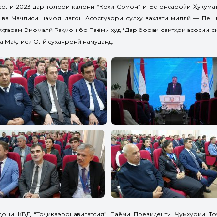
соли 2023 дар толори калони “Кохи Сомон”-и Бӯстонсаройи Ҳукумат
ва Маҷлиси намояндагон Асосгузори сулҳу ваҳдати миллӣ — Пешв
уҳтарам Эмомалӣ Раҳмон бо Паёми худ “Дар бораи самтҳои асосии с
а Маҷлиси Олӣ суханронӣ намуданд.
дони КВД “Тоҷикаэронавигатсия” Паёми Президенти Ҷумҳурии То