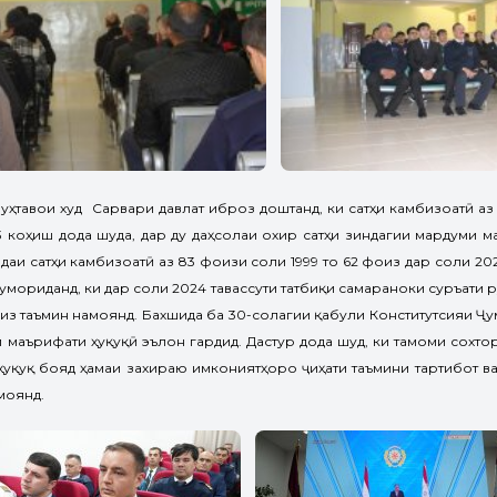
ҳтавои худ Сарвари давлат иброз доштанд, ки сатҳи камбизоатӣ аз 
3 коҳиш дода шуда, дар ду даҳсолаи охир сатҳи зиндагии мардуми м
даи сатҳи камбизоатӣ аз 83 фоизи соли 1999 то 62 фоиз дар соли 202
мориданд, ки дар соли 2024 тавассути татбиқи самараноки суръати
фоиз таъмин намоянд. Бахшида ба 30-солагии қабули Конститутсияи Ҷ
 маърифати ҳуқуқӣ эълон гардид. Дастур дода шуд, ки тамоми сохто
ҳуқуқ бояд ҳамаи захираю имкониятҳоро ҷиҳати таъмини тартибот в
моянд.