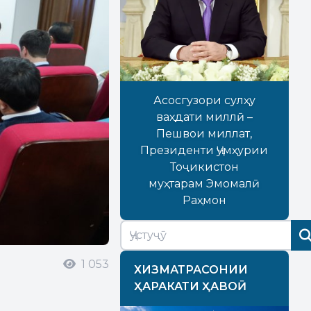
Асосгузори сулҳу
ваҳдати миллӣ –
Пешвои миллат,
Президенти Ҷумҳурии
Тоҷикистон
муҳтарам Эмомалӣ
Раҳмон
1 053
ХИЗМАТРАСОНИИ
ҲАРАКАТИ ҲАВОӢ