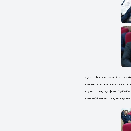
Дар Паёми худ ба Маҷ
самараноки сиёсати хо
мудофиа, ҳифзи ҳуқуқу
сайёҳӣ вазифаҳои мушах