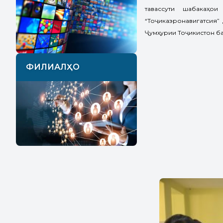
тавассути шабакаҳо
“Тоҷикаэронавигатсия”
Ҷумҳурии Тоҷикистон ба
ФИЛИАЛҲО