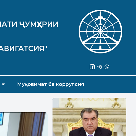
АТИ ҶУМҲУРИИ
АВИГАТСИЯ"
Муқовимат ба коррупсия