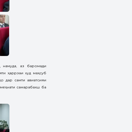
 намуда, аз баромади
ти ҳаррӯзаи худ маҳсуб
о дар самти авиатсияи
 меҳнати самарабахш ба