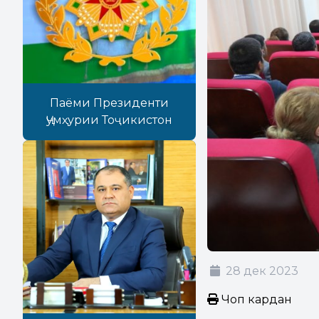
Паёми Президенти
Ҷумҳурии Тоҷикистон
28 дек 2023
Чоп кардан