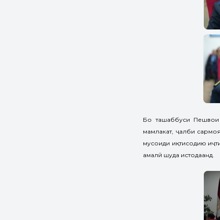
Бо ташаббуси Пешвои 
мамлакат, ҷалби сармо
мусоиди иқтисодию иҷти
амалӣ шуда истодаанд.