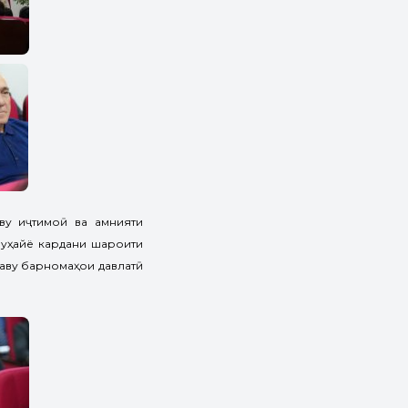
ву иҷтимоӣ ва амнияти
муҳайё кардани шароити
наву барномаҳои давлатӣ