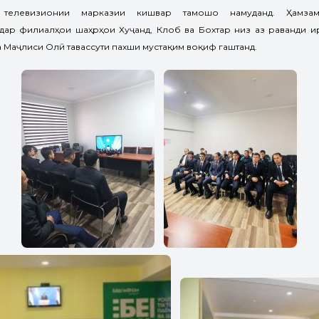
и телевизионии марказии кишвар тамошо намуданд. Ҳамз
 дар филиалҳои шаҳрҳои Хуҷанд, Кӯлоб ва Бохтар низ аз раванди 
 Маҷлиси Олӣ тавассути пахши мустақим воқиф гаштанд.