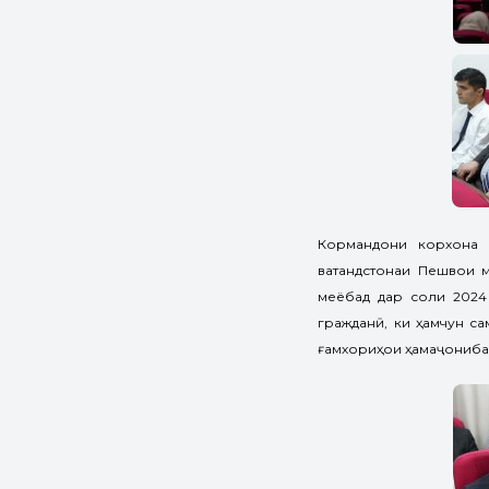
Кормандони корхона 
ватандӯстонаи Пешвои 
меёбад дар соли 2024
гражданӣ, ки ҳамчун с
ғамхориҳои ҳамаҷонибаи