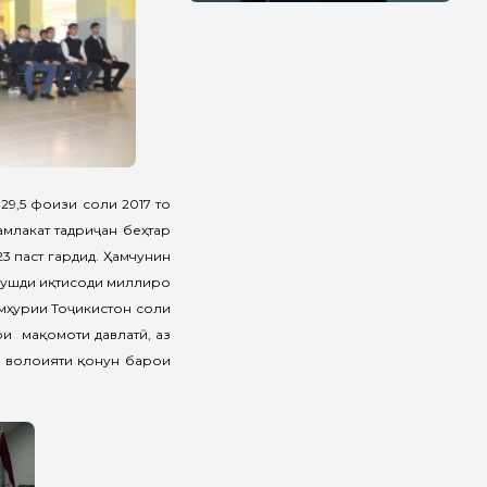
29,5 фоизи соли 2017 то
амлакат тадриҷан беҳтар
3 паст гардид. Ҳамчунин
 рушди иқтисоди миллиро
умҳурии Тоҷикистон соли
ри мақомоти давлатӣ, аз
а волоияти қонун барои