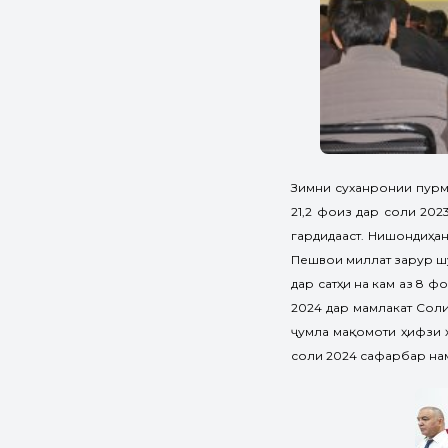
Зимни суханронии пурму
21,2 фоиз дар соли 202
гардидааст. Нишондиҳан
Пешвои миллат зарур шу
дар сатҳи на кам аз 8 
2024 дар мамлакат Соли
ҷумла мақомоти ҳифзи 
соли 2024 сафарбар на