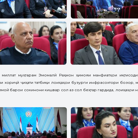
миллат муҳтарам Эмомалӣ Раҳмон ҳимояи манфиатҳои иқтисоди
яи хориҷӣ ҷиҳати татбиқи лоиҳаҳои бузурги инфрасохтори бозор, 
моӣ барои сокинони кишвар сол аз сол беҳтар гардида, лоиҳаҳои 