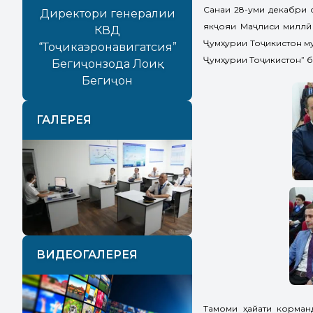
Санаи 28-уми декабри 
Директори генералии
якҷояи Маҷлиси миллӣ 
КВД
Ҷумҳурии Тоҷикистон м
“Тоҷикаэронавигатсия”
Ҷумҳурии Тоҷикистон” б
Бегиҷонзода Лоиқ
Бегиҷон
ГАЛЕРЕЯ
Previous
Next
ВИДЕОГАЛЕРЕЯ
Тамоми ҳайати корман