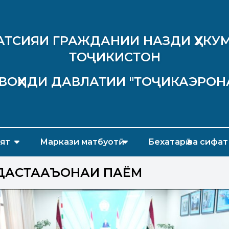
АТСИЯИ ГРАЖДАНИИ НАЗДИ ҲУКУМ
ТОҶИКИСТОН
ВОҲИДИ ДАВЛАТИИ "ТОҶИКАЭРОН
ят
Маркази матбуотӣ
Бехатарӣ ва сифат
АСТАҶАЪОНАИ ПАЁМ