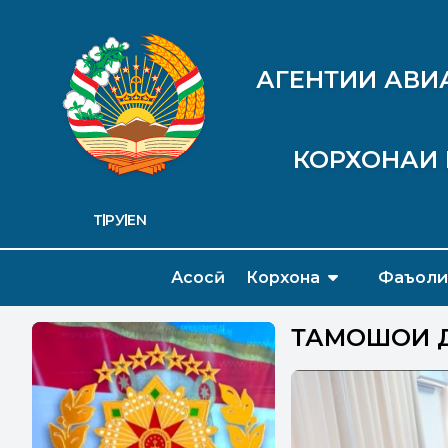
АГЕНТИИ АВИ
КОРХОНАИ 
ТҶ
РУ
EN
Асосӣ
Корхона
Фаъоли
ТАМОШОИ Д