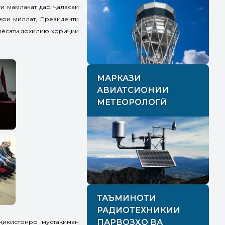
и мамлакат дар ҷаласаи
ои миллат, Президенти
иёсати дохилию хориҷии
МАРКАЗИ
АВИАТСИОНИИ
МЕТЕОРОЛОГӢ
ТАЪМИНОТИ
РАДИОТЕХНИКИИ
ПАРВОЗҲО ВА
ҷикистонро мустақиман