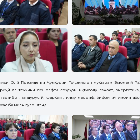
лиси Олӣ Президенти Ҷумҳурии Тоҷикистон муҳтарам Эмомалӣ Р
риҷӣ ва таъмини пешрафти соҳаҳои иқтисоду саноат, энергетика,
 тартибот, тандурустӣ, фарҳанг, илму маориф, ҳифзи иҷтимоии аҳо
хас ба миён гузоштанд.