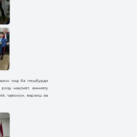
аҳмон оид ба пешбурди
 роҳу нақлиёт, амнияту
лӣ, ҷавонон, варзиш ва