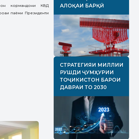
АЛОҚАИ БАРҚӢ
амон кормандони КВД
ироаи паёми Президенти
СТРАТЕГИЯИ МИЛЛИИ
РУШДИ ҶУМҲУРИИ
ТОҶИКИСТОН БАРОИ
ДАВРАИ ТО 2030