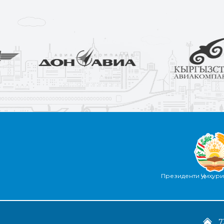
Президенти Ҷумҳур
7