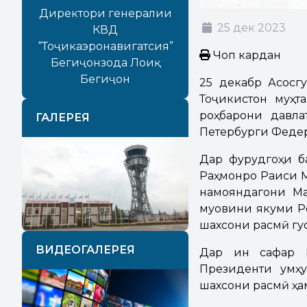
Директори генералии
25 дек 2023
КВД
“Тоҷикаэронавигатсия”
Чоп кардан
Бегиҷонзода Лоиқ
Бегиҷон
25 декабр Асосг
Тоҷикистон муҳт
роҳбарони давла
ГАЛЕРЕЯ
Петербурги Федер
Дар фурудгоҳи б
Раҳмонро Раиси 
Previous
Next
намояндагони Ма
муовини якуми Ро
шахсони расмӣ гу
ВИДЕОГАЛЕРЕЯ
Дар ин сафар П
Президенти Ҷумҳ
шахсони расмӣ ҳа