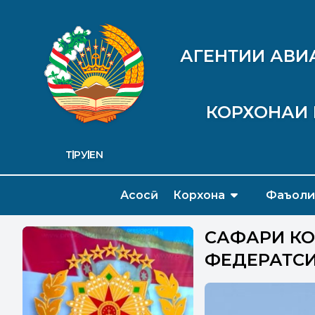
АГЕНТИИ АВИ
КОРХОНАИ 
ТҶ
РУ
EN
Асосӣ
Корхона
Фаъоли
САФАРИ КО
ФЕДЕРАТСИ