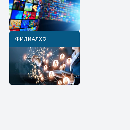
http:/
ФИЛИАЛҲО