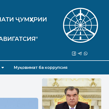
АТИ ҶУМҲУРИИ
АВИГАТСИЯ"
Муқовимат ба коррупсия