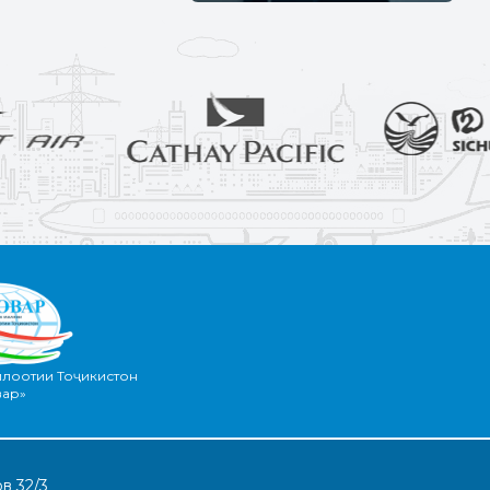
илоотии Тоҷикистон
вар»
в 32/3