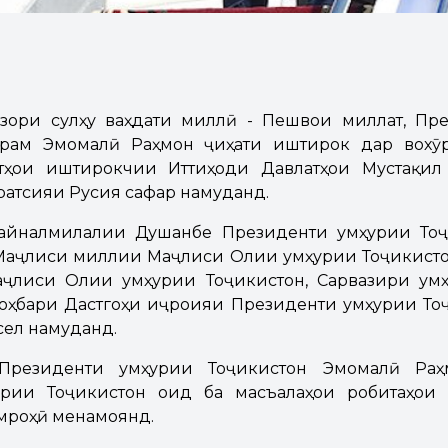
узори сулҳу ваҳдати миллӣ - Пешвои миллат, Пре
арам Эмомалӣ Раҳмон ҷиҳати иштирок дар вох
тҳои иштирокчии Иттиҳоди Давлатҳои Мустақил
атсияи Русия сафар намуданд.
айналмилалии Душанбе Президенти Ҷумҳурии То
Маҷлиси миллии Маҷлиси Олии Ҷумҳурии Тоҷикисто
ҷлиси Олии Ҷумҳурии Тоҷикистон, Сарвазири Ҷумҳ
ҳбари Дастгоҳи иҷроияи Президенти Ҷумҳурии То
сел намуданд.
резиденти Ҷумҳурии Тоҷикистон Эмомалӣ Ра
урии Тоҷикистон оид ба масъалаҳои робитаҳои
мроҳӣ менамоянд.