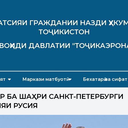
АТСИЯИ ГРАЖДАНИИ НАЗДИ ҲУКУМ
ТОҶИКИСТОН
ВОҲИДИ ДАВЛАТИИ "ТОҶИКАЭРОН
ят
Маркази матбуотӣ
Бехатарӣ ва сифат
РӢ БА ШАҲРИ САНКТ-ПЕТЕРБУРГИ
ЯИ РУСИЯ