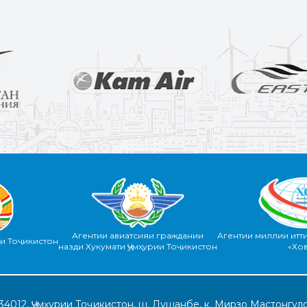
Агентии авиатсияи граждании
Агентии миллии итт
ии Тоҷикистон
назди Хукумати Ҷумҳурии Тоҷикистон
«Хо
34012, Ҷумҳурии Тоҷикистон, ш. Душанбе, к. Мирзо Мастонгуло