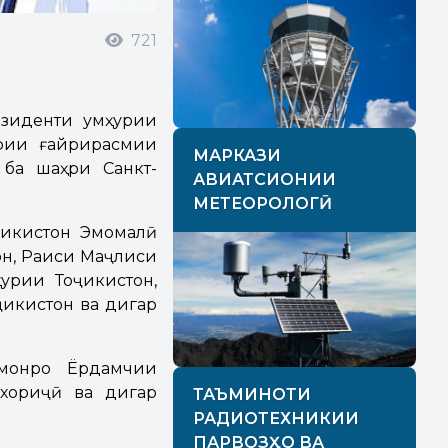
721
зиденти Ҷумҳурии
ӯрии ғайрирасмии
МАРКАЗИ
 ба шаҳри Санкт-
АВИАТСИОНИИ
МЕТЕОРОЛОГӢ
ҷикистон Эмомалӣ
н, Раиси Маҷлиси
урии Тоҷикистон,
ҷикистон ва дигар
ҳмонро Ёрдамчии
 хориҷӣ ва дигар
ТАЪМИНОТИ
РАДИОТЕХНИКИИ
ПАРВОЗҲО ВА