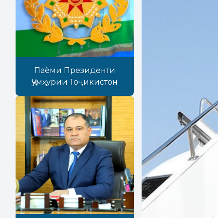
Паёми Президенти
Ҷумҳурии Тоҷикистон