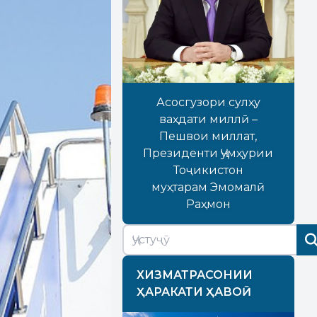
Асосгузори сулҳу
ваҳдати миллӣ –
Пешвои миллат,
Президенти Ҷумҳурии
Тоҷикистон
муҳтарам Эмомалӣ
Раҳмон
ХИЗМАТРАСОНИИ
ҲАРАКАТИ ҲАВОӢ