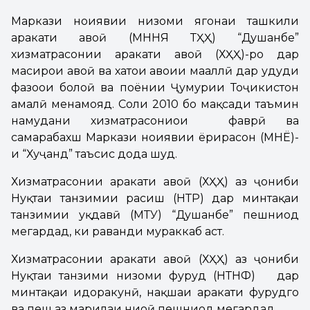
Маркази ноҳиявии низоми ягонаи ташкили
ҳаракати ҳавоӣ (МННЯ ТҲҲ) “Душанбе”
хизматрасонии ҳаракати ҳавоӣ (ХҲҲ)-ро дар
масирҳои ҳавоӣ ва хатҳои ҳавоии маҳаллӣ дар ҳудуди
фазоҳои болоӣ ва поёнии Ҷумҳурии Тоҷикистон
амалӣ менамояд. Соли 2010 бо мақсади таъмин
намудани хизматрасониҳои фаврӣ ва
самарабахш Маркази ноҳиявии ёрирасон (МНЁ)-
и “Хуҷанд” таъсис дода шуд.
Хизматрасонии ҳаракати ҳавоӣ (ХҲҲ) аз ҷониби
Нуқтаи танзимии расиш (НТР) дар минтақаи
танзимии уқдавӣ (МТУ) “Душанбе” пешниҳод
мегардад, ки раванди мураккаб аст.
Хизматрасонии ҳаракати ҳавоӣ (ХҲҲ) аз ҷониби
Нуқтаи танзими низоми фуруд (НТНФ) дар
минтақаи идоракунӣ, нақшаи ҳаракати фурудгоҳ
ва пеш аз марҳилаи ниҳоӣ пешниҳод мегардад.