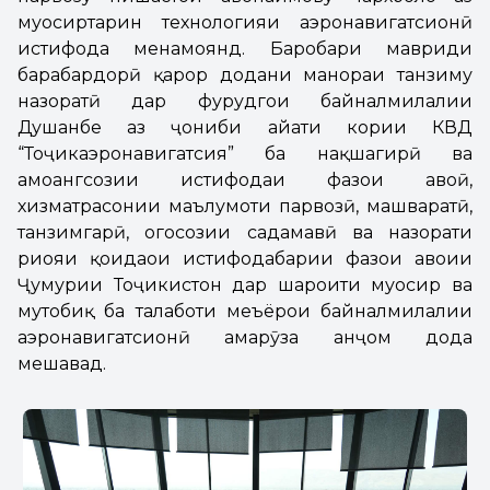
муосиртарин технологияи аэронавигатсионӣ
истифода менамоянд. Баробари мавриди
баҳрабардорӣ қарор додани манораи танзиму
назоратӣ дар фурудгоҳи байналмилалии
Душанбе аз ҷониби ҳайати кории КВД
“Тоҷикаэронавигатсия” ба нақшагирӣ ва
ҳамоҳангсозии истифодаи фазои ҳавоӣ,
хизматрасонии маълумоти парвозӣ, машваратӣ,
танзимгарӣ, огоҳсозии садамавӣ ва назорати
риояи қоидаҳои истифодабарии фазои ҳавоии
Ҷумҳурии Тоҷикистон дар шароити муосир ва
мутобиқ ба талаботи меъёрҳои байналмилалии
аэронавигатсионӣ ҳамарӯза анҷом дода
мешавад.