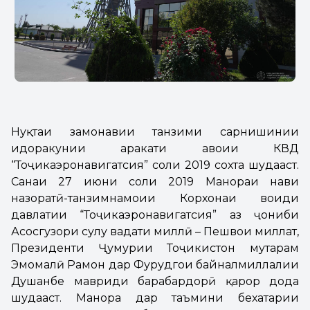
Нуқтаи замонавии танзими сарнишинии
идоракунии ҳаракати ҳавоии КВД
“Тоҷикаэронавигатсия” соли 2019 сохта шудааст.
Санаи 27 июни соли 2019 Манораи нави
назоратӣ-танзимнамоии Корхонаи воҳиди
давлатии “Тоҷикаэронавигатсия” аз ҷониби
Асосгузори сулҳу ваҳдати миллӣ – Пешвои миллат,
Президенти Ҷумҳурии Тоҷикистон муҳтарам
Эмомалӣ Раҳмон дар Фурудгоҳи байналмиллалии
Душанбе мавриди баҳрабардорӣ қарор дода
шудааст. Манора дар таъмини бехатарии