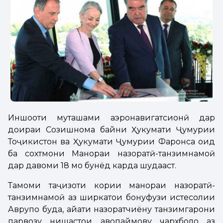
Иншооти муҳташами аэронавигатсионӣ дар
доираи Созишнома байни Ҳукумати Ҷумҳурии
Тоҷикистон ва Ҳукумати Ҷумҳурии Фаронса оид
ба сохтмони Манораи назоратӣ-танзимнамоӣ
дар давоми 18 моҳ бунёд карда шудааст.
Тамоми таҷҳизоти кории манораи назоратӣ-
танзимнамоӣ аз ширкатҳои бонуфузи истеҳсолии
Аврупо буда, ҳайати назоратчиёну танзимгарони
парвозу нишастҳои ҳавопаймову чархболҳо аз