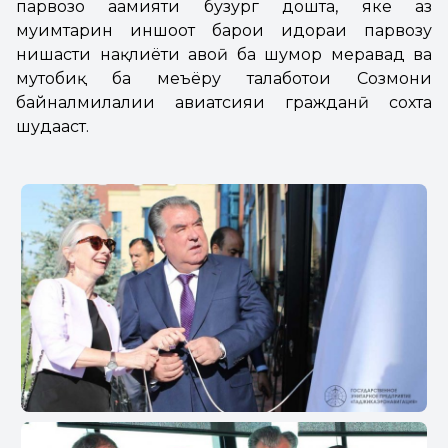
парвозҳо аҳамияти бузург дошта, яке аз
муҳимтарин иншоот барои идораи парвозу
нишасти нақлиёти ҳавоӣ ба шумор меравад ва
мутобиқ ба меъёру талаботҳои Созмони
байналмилалии авиатсияи гражданӣ сохта
шудааст.