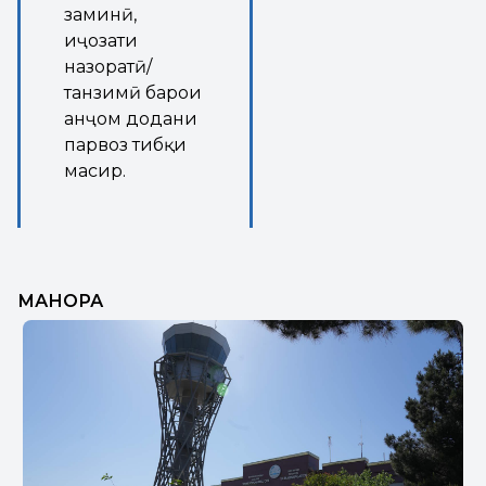
заминӣ,
иҷозати
назоратӣ/
танзимӣ барои
анҷом додани
парвоз тибқи
масир.
МАНОРА