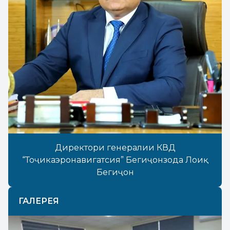
Директори генералии КВД
“Тоҷикаэронавигатсия” Бегиҷонзода Лоиқ
Бегиҷон
ГАЛЕРЕЯ