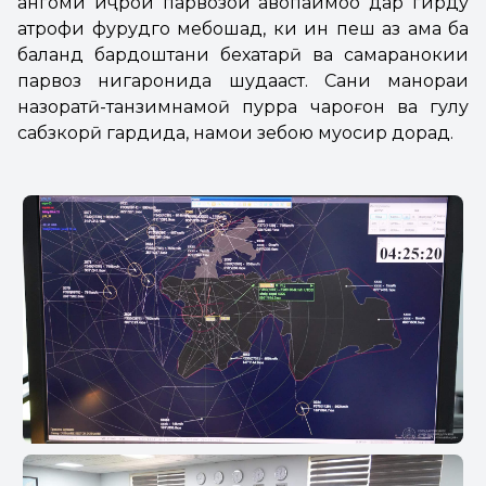
ҳангоми иҷрои парвозҳои ҳавопаймоҳо дар гирду
атрофи фурудгоҳ мебошад, ки ин пеш аз ҳама ба
баланд бардоштани бехатарӣ ва самаранокии
парвоз нигаронида шудааст. Саҳни манораи
назоратӣ-танзимнамоӣ пурра чароғон ва гулу
сабзкорӣ гардида, намои зебою муосир дорад.