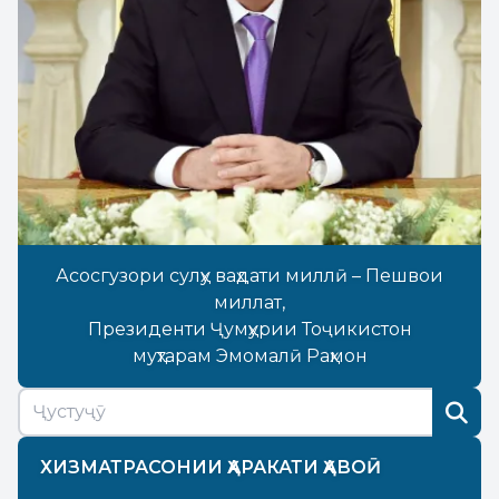
Асосгузори сулҳу ваҳдати миллӣ – Пешвои
миллат,
Президенти Ҷумҳурии Тоҷикистон
муҳтарам Эмомалӣ Раҳмон
ХИЗМАТРАСОНИИ ҲАРАКАТИ ҲАВОӢ