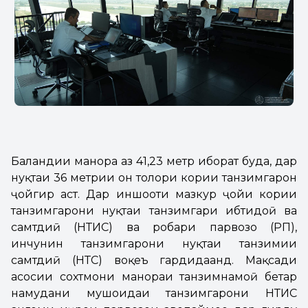
Баландии манора аз 41,23 метр иборат буда, дар
нуқтаи 36 метрии он толори кории танзимгарон
ҷойгир аст. Дар иншооти мазкур ҷойи кории
танзимгарони нуқтаи танзимгари ибтидоӣ ва
самтдиҳӣ (НТИС) ва роҳбари парвозҳо (РП),
инчунин танзимгарони нуқтаи танзимии
самтдиҳӣ (НТС) воқеъ гардидаанд. Мақсади
асосии сохтмони манораи танзимнамоӣ беҳтар
намудани мушоҳидаи танзимгарони НТИС