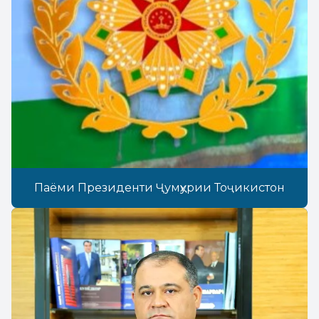
Паёми Президенти Ҷумҳурии Тоҷикистон