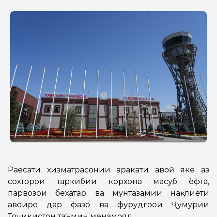
Раёсати хизматрасонии ҳаракати ҳавоӣ яке аз
сохторҳои таркибии корхона маҳсуб ёфта,
парвозҳои бехатар ва мунтазамии нақлиёти
ҳавоиро дар фазо ва фурудгоҳҳои Ҷумҳурии
Тоҷикистон таъмин менамояд.