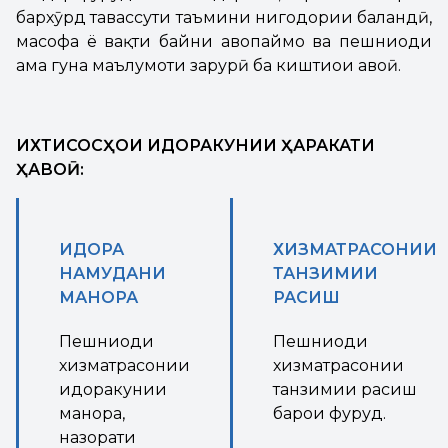
бархӯрд тавассути таъмини нигоҳдории баландӣ,
масофа ё вақти байни ҳавопаймо ва пешниҳоди
ҳама гуна маълумоти зарурӣ ба киштиҳои ҳавоӣ.
ИХТИСОСҲОИ ИДОРАКУНИИ ҲАРАКАТИ
ҲАВОӢ:
ИДОРА
ХИЗМАТРАСОНИИ
НАМУДАНИ
ТАНЗИМИИ
МАНОРА
РАСИШ
Пешниҳоди
Пешниҳоди
хизматрасонии
хизматрасонии
идоракунии
танзимии расиш
манора,
барои фуруд.
назорати