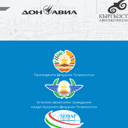
Президенти Ҷумҳурии Тоҷикистон
Агентии авиатсияи граждании
назди Хукумати Ҷумҳурии Тоҷикистон