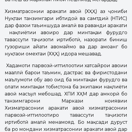
Хизматрасонии ҳаракати ҳавоӣ (ХҲҲ) аз ҷониби
Нуқтаи танзимгари ибтидоӣ ва самтдиҳӣ (НТИС)
дар фазои таъиншуда амалӣ ва раванди ҳаракати
нақлиётии ҳавоиро дар минтақаи фурудгоҳ
тавассути таҷҳизоти иртиботӣ, назорати биниш
гузориши ҳайати ҳавомаймо ва дар ҳамоҳанг бо
нуқтаҳои омехтаи (ХҲҲ) идора мешавад.
Хадамоти парвозӣ-иттилоотии хатсайрҳои ҳавоии
маҳаллӣ барои таъмин, дастрас ва фиристодани
маълумоти обу ҳаво оид ба минтақаи фурудгоҳ ва
ҳолати минтақаи тобистона ба экипажи нақлиёти
ҳавоӣ масъул мебошад. ХПИ ХҲМ дар ҳамкорӣ бо
танзимгарони Маркази ноҳиявии
Хизматрасонии ҳаракати ҳавоӣ хизматрасонии
парвозӣ-иттилоотиро тавассути таҷҳизоти
иртиботӣ амалӣ менамояд. Бо мақсади дуруст
ба роҳ мондани хизматрасонии ҳаракати ҳавоӣ дар