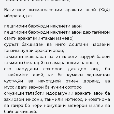
Вазифаҳои хизматрасонии ҳаракати ҳавоӣ (ХҲҲ)
иборатанд аз:
пешгирии бархӯрди нақлиёти ҳавоӣ;
пешгирии бархӯрди нақлиёти ҳавоӣ дар тағйири
самти ҳаракат (минтақаи манёвр);
суръат бахшидан ва нигоҳ доштани ҷараёни
танзимшудаи ҳаракати ҳавоӣ;
таъмини машварат ва иттилооти зарурӣ барои
таъмини бехатарӣ ва самаранокии парвозҳо;
огоҳ намудани сохторҳои дахлдор оид ба
наќлиёти ҳавоӣ, ки ба кумаки хадамотҳои
ҷустуҷӯи ва начотдихӣ эҳтиёҷ доранд ва
мусоидати зарурӣ ба чунин сохторҳо;
омӯзиши талаботи идоракунии ҳаракати ҳавоӣ ба
захираҳои инсонӣ, такмили ихтисос, иҷозатнома
ва ғайра бо ҷорӣ намудани меъёрҳои миллӣ ва
байналмилалӣ.