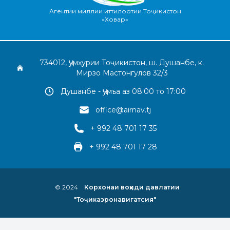
Агентии миллии иттилоотии Тоҷикистон
«Ховар»
734012, Ҷумҳурии Тоҷикистон, ш. Душанбе, к.
Мирзо Мастонгулов 32/3
Душанбе - Ҷумъа аз 08:00 то 17:00
office@airnav.tj
+ 992 48 701 17 35
+ 992 48 701 17 28
© 2024
Корхонаи воҳиди давлатии
"Тоҷикаэронавигатсия"