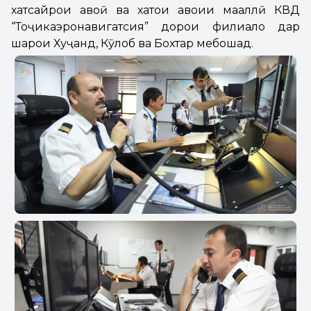
хатсайрҳои ҳавоӣ ва хатҳои ҳавоии маҳаллӣ КВД
“Тоҷикаэронавигатсия” дорои филиалҳо дар
шаҳрҳои Хуҷанд, Кӯлоб ва Бохтар мебошад.