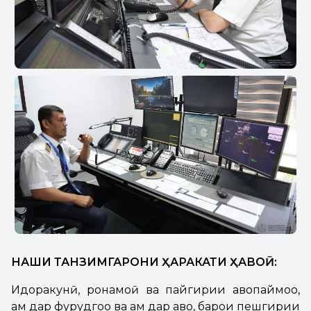
НАҚШИ ТАНЗИМГАРОНИ ҲАРАКАТИ ҲАВОӢ:
Идоракунӣ, роҳнамоӣ ва пайгирии ҳавопаймоҳо,
ҳам дар фурудгоҳҳо ва ҳам дар ҳаво, барои пешгирии