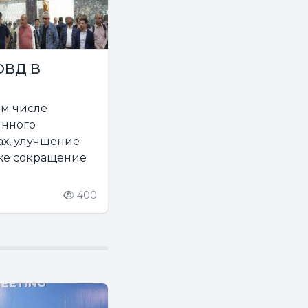
ОВД В
ом числе
янного
ах, улучшение
кже сокращение
400