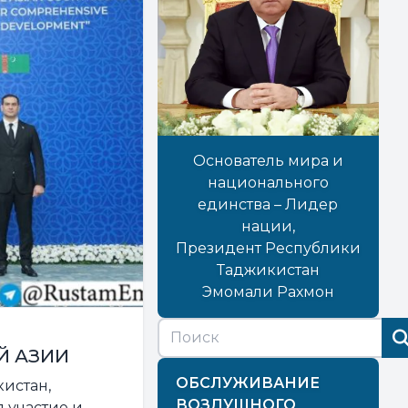
Основатель мира и
национального
единства – Лидер
нации,
Президент Республики
Таджикистан
Эмомали Рахмон
Й АЗИИ
ОБСЛУЖИВАНИЕ
истан,
ВОЗДУШНОГО
 участие и