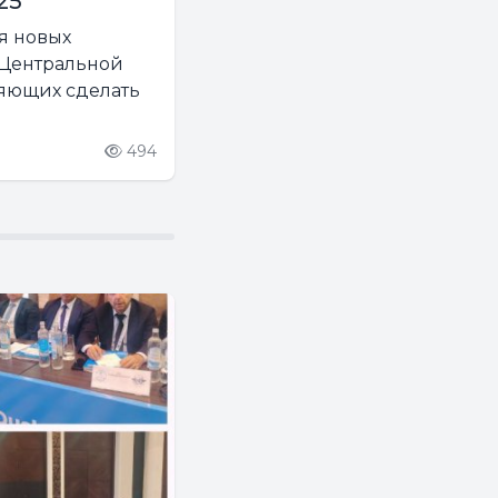
25
я новых
 Центральной
ляющих сделать
494