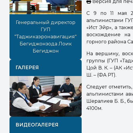
Версия для печ
С 9 по 11 мая 2
альпинистами ГУП
Генеральный директор
«Ист Эйр», а та
ГУП
восхождение на 
"Таджикаэронавигация"
горного района Са
Бегиджонзода Лоик
Бегиджон
На вершину, восх
группы (ГУП «Тад
ГАЛЕРЕЯ
Цой В. К. – (АК «И
Ш. – (ФА РТ).
Следует отметить
альпинистами ави
Previous
Next
Шералиев Б. Б., 
4100м.
ВИДЕОГАЛЕРЕЯ