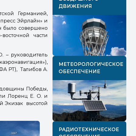
ДВИЖЕНИЯ
тской Германией,
спресс Эйрлайн» и
н было совершено
-восточной части
О. – руководитель
каэронавигация»),
МЕТЕОРОЛОГИЧЕСКОЕ
(ФА РТ), Талибов А.
ОБЕСПЕЧЕНИЕ
годовщины Победы,
ли Лоренц Е. О. и
ой Экизак высотой
РАДИОТЕХНИЧЕСКОЕ