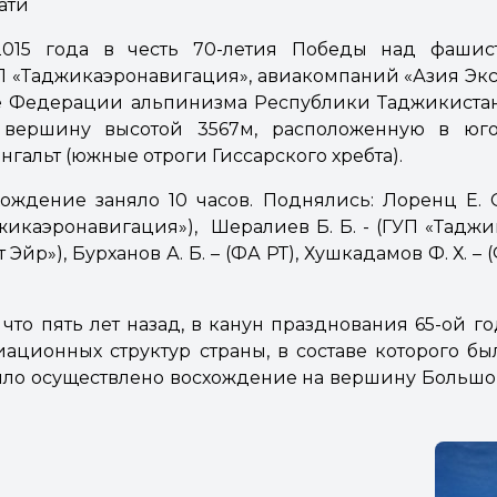
ати
015 года в честь 70-летия Победы над фашис
 «Таджикаэронавигация», авиакомпаний «Азия Эк
кже Федерации альпинизма Республики Таджикиста
вершину высотой 3567м, расположенную в юго
нгальт (южные отроги Гиссарского хребта).
ождение заняло 10 часов. Поднялись: Лоренц Е. 
жикаэронавигация»), Шералиев Б. Б. - (ГУП «Таджи
ст Эйр»), Бурханов А. Б. – (ФА РТ), Хушкадамов Ф. Х. – 
, что пять лет назад, в канун празднования 65-ой 
ационных структур страны, в составе которого бы
было осуществлено восхождение на вершину Больш