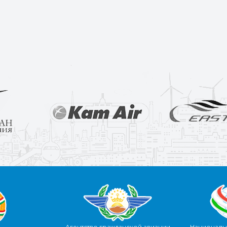
Агентство гражданской авиации
Националь