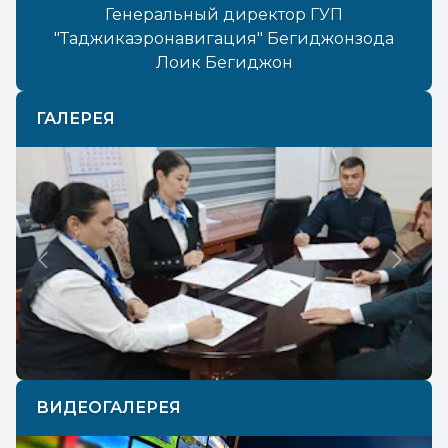
Генеральный директор ГУП
"Таджикаэронавигация" Бегиджонзода
Лоик Бегиджон
ГАЛЕРЕЯ
Previous
Next
ВИДЕОГАЛЕРЕЯ