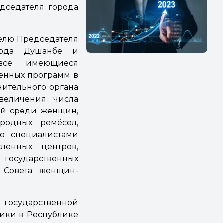
едседателя города
телю Председателя
рода Душанбе и
 все имеющиеся
венных программ в
нительного органа
величения числа
тий среди женщин,
родных ремёсел,
со специалистами
енных центров,
государственных
 Совета женщин-
 государственной
ики в Республике