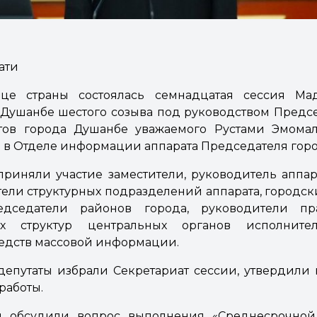
ати
ице страны состоялась семнадцатая сессия Ма
 Душанбе шестого созыва под руководством Пред
тов города Душанбе уважаемого Рустами Эмома
 в Отделе информации аппарата Председателя гор
приняли участие заместители, руководитель аппа
тели структурных подразделений аппарата, городс
едседатели районов города, руководители пра
ых структур центральных органов исполнит
едств массовой информации.
депутаты избрали Секретариат сессии, утвердили
работы.
ы обсудили вопрос выполнения «Среднесрочной