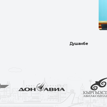
ФОТО: Отде
Душанбе