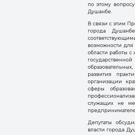
по этому вопросу
Душанбе.
В связи с этим П
города Душанб
соответствующ
возможности для 
области работы с
государственно
образовательных,
развития практ
организации кра
сферы образова
профессионализ
служащих не ме
предпринимателей
Депутаты обсуди
власти города Д