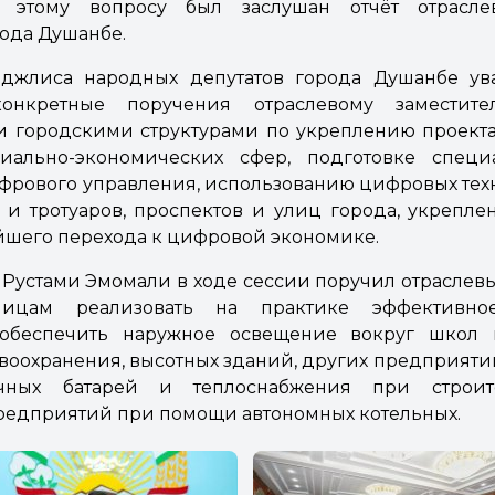
о этому вопросу был заслушан отчёт отраслев
ода Душанбе.
джлиса народных депутатов города Душанбе у
нкретные поручения отраслевому заместите
и городскими структурами по укреплению проекта
иально-экономических сфер, подготовке спец
рового управления, использованию цифровых тех
и тротуаров, проспектов и улиц города, укрепле
йшего перехода к цифровой экономике.
Рустами Эмомали в ходе сессии поручил отраслев
лицам реализовать на практике эффективно
 обеспечить наружное освещение вокруг школ 
оохранения, высотных зданий, других предприяти
ных батарей и теплоснабжения при строите
едприятий при помощи автономных котельных.