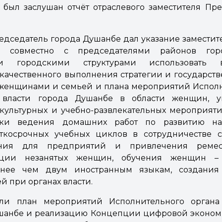
 был заслушан отчёт отраслевого заместителя Пр
редседатель города Душанбе дал указание замести
е совместно с председателями районов го
ими городскими структурами использовать
качественного выполнения стратегии и государст
 женщинами и семьей и плана мероприятий Испол
й власти города Душанбе в области женщин, у
 культурных и учебно-развлекательных мероприя
ики ведения домашних работ по развитию на
ткосрочных учебных циклов в сотрудничестве 
ния для предприятий и привлечения ремесл
ации незанятых женщин, обучения женщин – 
нее чем двум иностранным языкам, создания
 при органах власти.
ли план мероприятий Исполнительного органа
ушанбе и реализацию Концепции цифровой эконом