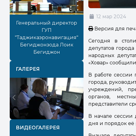
12 мар 2024
Генеральный директор
Версия для печ
ГУП
"Таджикаэронавигация"
Сегодня в стол
Бегиджонзода Лоик
депутатов города
Бегиджон
народных депута
«Ховар» сообщили
ГАЛЕРЕЯ
В работе сессии 
города, руководи
учреждений, пр
органов, местн
Previous
Next
представители ср
В начале сессии 
дня и порядок её 
ВИДЕОГАЛЕРЕЯ
Вначале депутат