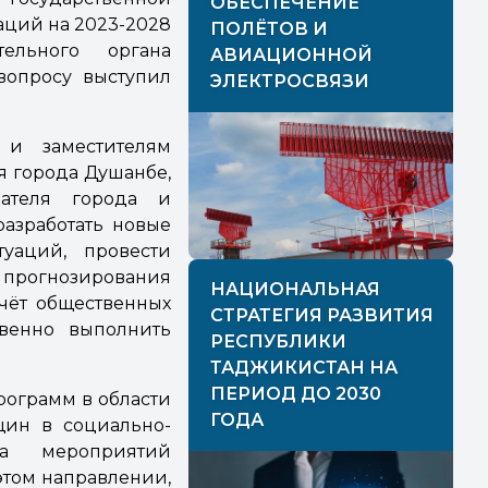
ОБЕСПЕЧЕНИЕ
аций на 2023-2028
ПОЛЁТОВ И
льного органа
АВИАЦИОННОЙ
вопросу выступил
ЭЛЕКТРОСВЯЗИ
и заместителям
я города Душанбе,
дателя города и
разработать новые
туаций, провести
рогнозирования
НАЦИОНАЛЬНАЯ
счёт общественных
СТРАТЕГИЯ РАЗВИТИЯ
твенно выполнить
РЕСПУБЛИКИ
ТАДЖИКИСТАН НА
ПЕРИОД ДО 2030
рограмм в области
ГОДА
ин в социально-
а мероприятий
этом направлении,