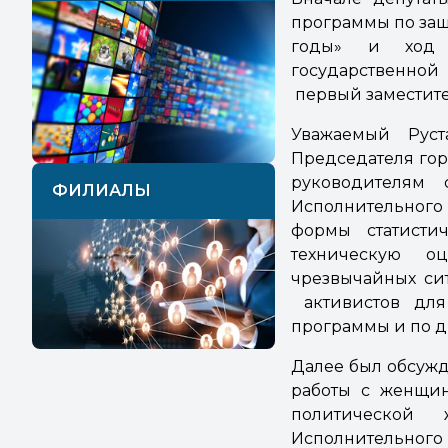
программы по защ
годы» и ход 
государственной
первый заместите
Уважаемый Руст
Председателя гор
руководителям 
ФИЛИАЛЫ
Исполнительного 
формы статистич
техническую о
чрезвычайных сит
активистов для 
программы и по д
Далее был обсужд
работы с женщи
политической
Исполнительного 