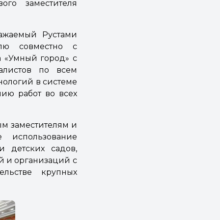
ого заместителя
важаемый Рустами
лю совместно с
 «Умный город» с
иалистов по всем
нологий в системе
нию работ во всех
ым заместителям и
е использование
и детских садов,
й и организаций с
льстве крупных